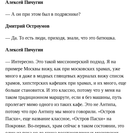
Алексей Пичугин
— А он при этом был в подряснике?
Дмитрий Остроумов
—
Да. То есть люди, приходя, знали, что это батюшка.
Алексей Пичугин
—
Интересно. Это такой миссионерский подход. Я на
примере Москвы вижу, как при московских храмах, уже
много я даже в модных глянцевых журналах вижу список
храмов, хипстерских кафешек при храмах, и их много, еще
больше становится. И это классно, потому что у меня на
таком традиционном маршруте, если я без машины, путь
пролегает мимо одного из таких кафе. Это не Антипа,
потому что про Антипу мы много говорили. «Остров
Пасхи», еще название классное, «Остров Пасхи» на
Покровке. Во-первых, храм сейчас в таком состоянии, это
один из пока не до конца восстановленных московских