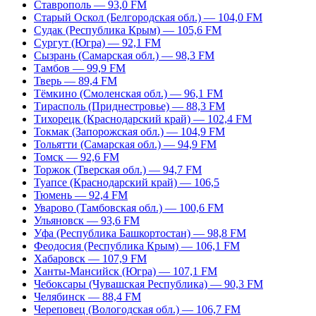
Ставрополь — 93,0 FM
Старый Оскол (Белгородская обл.) — 104,0 FM
Судак (Республика Крым) — 105,6 FM
Сургут (Югра) — 92,1 FM
Сызрань (Самарская обл.) — 98,3 FM
Тамбов — 99,9 FM
Тверь — 89,4 FM
Тёмкино (Смоленская обл.) — 96,1 FM
Тирасполь (Приднестровье) — 88,3 FM
Тихорецк (Краснодарский край) — 102,4 FM
Токмак (Запорожская обл.) — 104,9 FM
Тольятти (Самарская обл.) — 94,9 FM
Томск — 92,6 FM
Торжок (Тверская обл.) — 94,7 FM
Туапсе (Краснодарский край) — 106,5
Тюмень — 92,4 FM
Уварово (Тамбовская обл.) — 100,6 FM
Ульяновск — 93,6 FM
Уфа (Республика Башкортостан) — 98,8 FM
Феодосия (Республика Крым) — 106,1 FM
Хабаровск — 107,9 FM
Ханты-Мансийск (Югра) — 107,1 FM
Чебоксары (Чувашская Республика) — 90,3 FM
Челябинск — 88,4 FM
Череповец (Вологодская обл.) — 106,7 FM