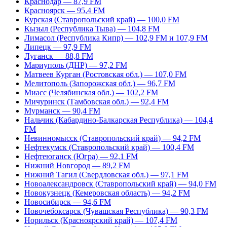
Краснодар — 87,9 FM
Красноярск — 95,4 FM
Курская (Ставропольский край) — 100,0 FM
Кызыл (Республика Тыва) — 104,8 FM
Лимасол (Республика Кипр) — 102,9 FM и 107,9 FM
Липецк — 97,9 FM
Луганск — 88,8 FM
Мариуполь (ДНР) — 97,2 FM
Матвеев Курган (Ростовская обл.) — 107,0 FM
Мелитополь (Запорожская обл.) — 96,7 FM
Миасс (Челябинская обл.) — 102,2 FM
Мичуринск (Тамбовская обл.) — 92,4 FM
Мурманск — 90,4 FM
Нальчик (Кабардино-Балкарская Республика) — 104,4
FM
Невинномысск (Ставропольский край) — 94,2 FM
Нефтекумск (Ставропольский край) — 100,4 FM
Нефтеюганск (Югра) — 92,1 FM
Нижний Новгород — 89,2 FM
Нижний Тагил (Свердловская обл.) — 97,1 FM
Новоалександровск (Ставропольский край) — 94,0 FM
Новокузнецк (Кемеровская область) — 94,2 FM
Новосибирск — 94,6 FM
Новочебоксарск (Чувашская Республика) — 90,3 FM
Норильск (Красноярский край) — 107,4 FM