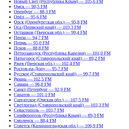
Новый Свет (Республика Крым) — 105,6 FM
Омск — 90,5 FM
Оренбург — 88,3 FM
Орёл — 95,6 FM
Орск (Оренбургская обл.) — 95,8 FM
Оса (Пермский край) — 103,3 FM
Осташков (Тверская обл.) — 99,4 FM
Пенза — 94,7 FM
Пермь — 95,0 FM
Псков — 88,8 FM
Петрозаводск (Республика Карелия) — 101,0 FM
Пятигорск (Ставропольский край) — 89,2 FM
Ржев (Тверская обл.) — 102,4 FM
Ростов-на-Дону — 95,7 FM
Русское (Ставропольский край) — 99,7 FM
Рязань — 102,5 FM
Самара — 96,8 FM
Санкт-Петербург — 92,9 FM
Саратов — 101,1 FM
Саргатское (Омская обл.) — 107,5 FM
Светлоград (Ставропольский край) — 103,3 FM
Севастополь — 103,7 FM
Симферополь (Республика Крым) — 89,3 FM
Смоленск — 88,4 FM
Советск (Калининградская обл.) — 106,9 FM