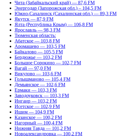
Чита (Забайкальский край) — 87,6 FM
Энергодар (Запорожская обл.) – 104,5 FM
Южно-Сахалинск (Сахалинская обл.) — 89,3 FM
Якутск — 87,9 FM
Ялта (Республика Крым) — 106,8 FM
Ярославль — 98,3 FM
Тюменская область:
Абатское — 103,8 FM
Аромашево — 103,5 FM
Байкалово — 105,5 FM
Бердюжье — 103,2 FM
Большое Сорокино — 102,7 FM
Вагай — 97,0 FM
Викулово — 103,6 FM
Голышманово — 105,4 FM
Демьянское — 102,6 FM
Ермаки — 103,3 FM
Заводоуковск — 103,3 FM
Ингаир — 103,2 FM
Исетское — 102,9 FM
Ишим — 104,9 FM
Казанское — 100,2 FM
Нагорный — 100,4 FM
Нижняя Тавда — 101,2 FM
Новоалександровка — 100,2 FM