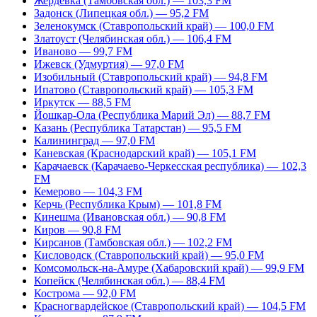
Жердевка (Тамбовская обл.) — 103,3 FM
Задонск (Липецкая обл.) — 95,2 FM
Зеленокумск (Ставропольский край) — 100,0 FM
Златоуст (Челябинская обл.) — 106,4 FM
Иваново — 99,7 FM
Ижевск (Удмуртия) — 97,0 FM
Изобильный (Ставропольский край) — 94,8 FM
Ипатово (Ставропольский край) — 105,3 FM
Иркутск — 88,5 FM
Йошкар-Ола (Республика Марий Эл) — 88,7 FM
Казань (Республика Татарстан) — 95,5 FM
Калининград — 97,0 FM
Каневская (Краснодарский край) — 105,1 FM
Карачаевск (Карачаево-Черкесская республика) — 102,3
FM
Кемерово — 104,3 FM
Керчь (Республика Крым) — 101,8 FM
Кинешма (Ивановская обл.) — 90,8 FM
Киров — 90,8 FM
Кирсанов (Тамбовская обл.) — 102,2 FM
Кисловодск (Ставропольский край) — 95,0 FM
Комсомольск-на-Амуре (Хабаровский край) — 99,9 FM
Копейск (Челябинская обл.) — 88,4 FM
Кострома — 92,0 FM
Красногвардейское (Ставропольский край) — 104,5 FM