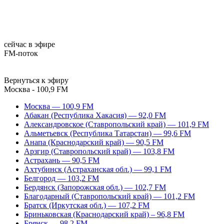
сейчас в эфире
FM-поток
Вернуться к эфиру
Москва - 100,9 FM
Москва — 100,9 FM
Абакан (Республика Хакасия) — 92,0 FM
Александровское (Ставропольский край) — 101,9 FM
Альметьевск (Республика Татарстан) — 99,6 FM
Анапа (Краснодарский край) — 90,5 FM
Арзгир (Ставропольский край) — 103,8 FM
Астрахань — 90,5 FM
Ахтубинск (Астраханская обл.) — 99,1 FM
Белгород — 103,2 FM
Бердянск (Запорожская обл.) — 102,7 FM
Благодарный (Ставропольский край) — 101,2 FM
Братск (Иркутская обл.) — 107,2 FM
Бриньковская (Краснодарский край) – 96,8 FM
Брянск — 98,2 FM