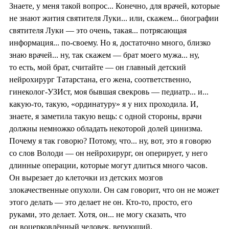
Знаете, у меня такой вопрос... Конечно, для врачей, которые
не знают жития святителя Луки... или, скажем... биографии
святителя Луки — это очень, такая... потрясающая
информация... по-своему. Но я, достаточно много, близко
знаю врачей... ну, так скажем — брат моего мужа... ну,
то есть, мой брат, считайте — он главный детский
нейрохирург Татарстана, его жена, соответственно,
гинеколог-УЗИст, моя бывшая свекровь — педиатр... и...
какую-то, такую, «ординатуру» я у них проходила. И,
знаете, я заметила такую вещь: с одной стороны, врачи
должны немножко обладать некоторой долей цинизма.
Почему я так говорю? Потому, что... ну, вот, это я говорю
со слов Володи — он нейрохирург, он оперирует, у него
длинные операции, которые могут длиться много часов.
Он вырезает до клеточки из детских мозгов
злокачественные опухоли. Он сам говорит, что он не может
этого делать — это делает не он. Кто-то, просто, его
руками, это делает. Хотя, он... не могу сказать, что
он воцерковлённый человек, верующий.