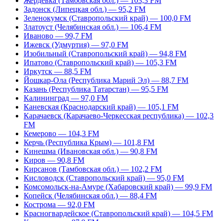
Жердевка (Тамбовская обл.) — 103,3 FM
Задонск (Липецкая обл.) — 95,2 FM
Зеленокумск (Ставропольский край) — 100,0 FM
Златоуст (Челябинская обл.) — 106,4 FM
Иваново — 99,7 FM
Ижевск (Удмуртия) — 97,0 FM
Изобильный (Ставропольский край) — 94,8 FM
Ипатово (Ставропольский край) — 105,3 FM
Иркутск — 88,5 FM
Йошкар-Ола (Республика Марий Эл) — 88,7 FM
Казань (Республика Татарстан) — 95,5 FM
Калининград — 97,0 FM
Каневская (Краснодарский край) — 105,1 FM
Карачаевск (Карачаево-Черкесская республика) — 102,3
FM
Кемерово — 104,3 FM
Керчь (Республика Крым) — 101,8 FM
Кинешма (Ивановская обл.) — 90,8 FM
Киров — 90,8 FM
Кирсанов (Тамбовская обл.) — 102,2 FM
Кисловодск (Ставропольский край) — 95,0 FM
Комсомольск-на-Амуре (Хабаровский край) — 99,9 FM
Копейск (Челябинская обл.) — 88,4 FM
Кострома — 92,0 FM
Красногвардейское (Ставропольский край) — 104,5 FM