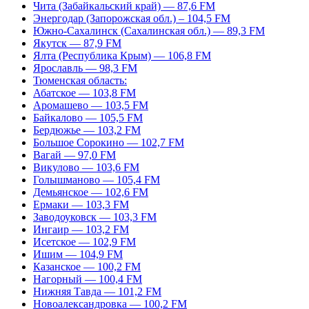
Чита (Забайкальский край) — 87,6 FM
Энергодар (Запорожская обл.) – 104,5 FM
Южно-Сахалинск (Сахалинская обл.) — 89,3 FM
Якутск — 87,9 FM
Ялта (Республика Крым) — 106,8 FM
Ярославль — 98,3 FM
Тюменская область:
Абатское — 103,8 FM
Аромашево — 103,5 FM
Байкалово — 105,5 FM
Бердюжье — 103,2 FM
Большое Сорокино — 102,7 FM
Вагай — 97,0 FM
Викулово — 103,6 FM
Голышманово — 105,4 FM
Демьянское — 102,6 FM
Ермаки — 103,3 FM
Заводоуковск — 103,3 FM
Ингаир — 103,2 FM
Исетское — 102,9 FM
Ишим — 104,9 FM
Казанское — 100,2 FM
Нагорный — 100,4 FM
Нижняя Тавда — 101,2 FM
Новоалександровка — 100,2 FM