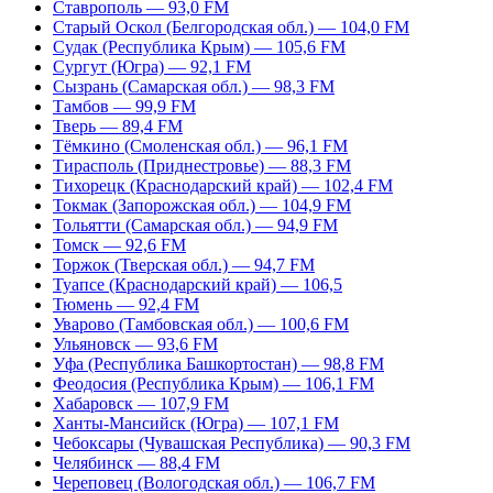
Ставрополь — 93,0 FM
Старый Оскол (Белгородская обл.) — 104,0 FM
Судак (Республика Крым) — 105,6 FM
Сургут (Югра) — 92,1 FM
Сызрань (Самарская обл.) — 98,3 FM
Тамбов — 99,9 FM
Тверь — 89,4 FM
Тёмкино (Смоленская обл.) — 96,1 FM
Тирасполь (Приднестровье) — 88,3 FM
Тихорецк (Краснодарский край) — 102,4 FM
Токмак (Запорожская обл.) — 104,9 FM
Тольятти (Самарская обл.) — 94,9 FM
Томск — 92,6 FM
Торжок (Тверская обл.) — 94,7 FM
Туапсе (Краснодарский край) — 106,5
Тюмень — 92,4 FM
Уварово (Тамбовская обл.) — 100,6 FM
Ульяновск — 93,6 FM
Уфа (Республика Башкортостан) — 98,8 FM
Феодосия (Республика Крым) — 106,1 FM
Хабаровск — 107,9 FM
Ханты-Мансийск (Югра) — 107,1 FM
Чебоксары (Чувашская Республика) — 90,3 FM
Челябинск — 88,4 FM
Череповец (Вологодская обл.) — 106,7 FM