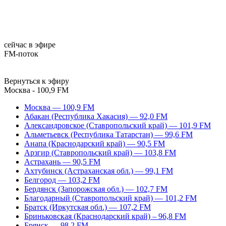
сейчас в эфире
FM-поток
Вернуться к эфиру
Москва - 100,9 FM
Москва — 100,9 FM
Абакан (Республика Хакасия) — 92,0 FM
Александровское (Ставропольский край) — 101,9 FM
Альметьевск (Республика Татарстан) — 99,6 FM
Анапа (Краснодарский край) — 90,5 FM
Арзгир (Ставропольский край) — 103,8 FM
Астрахань — 90,5 FM
Ахтубинск (Астраханская обл.) — 99,1 FM
Белгород — 103,2 FM
Бердянск (Запорожская обл.) — 102,7 FM
Благодарный (Ставропольский край) — 101,2 FM
Братск (Иркутская обл.) — 107,2 FM
Бриньковская (Краснодарский край) – 96,8 FM
Брянск — 98,2 FM