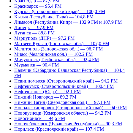
Краснодар — 87,9 FM
Красноярск — 95,4 FM
Курская (Ставропольский край) — 100,0 FM
Кызыл (Республика Тыва) — 104,8 FM
Лимасол (Республика Кипр) — 102,9 FM и 107,9 FM
Липецк — 97,9 FM
Луганск — 88,8 FM
Мариуполь (ДНР) — 97,2 FM
Матвеев Курган (Ростовская обл.) — 107,0 FM
Мелитополь (Запорожская обл.) — 96,7 FM
Миасс (Челябинская обл.) — 102,2 FM
Мичуринск (Тамбовская обл.) — 92,4 FM
Мурманск — 90,4 FM
Нальчик (Кабардино-Балкарская Республика) — 104,4
FM
Невинномысск (Ставропольский край) — 94,2 FM
Нефтекумск (Ставропольский край) — 100,4 FM
Нефтеюганск (Югра) — 92,1 FM
Нижний Новгород — 89,2 FM
Нижний Тагил (Свердловская обл.) — 97,1 FM
Новоалександровск (Ставропольский край) — 94,0 FM
Новокузнецк (Кемеровская область) — 94,2 FM
Новосибирск — 94,6 FM
Новочебоксарск (Чувашская Республика) — 90,3 FM
Норильск (Красноярский край) — 107,4 FM