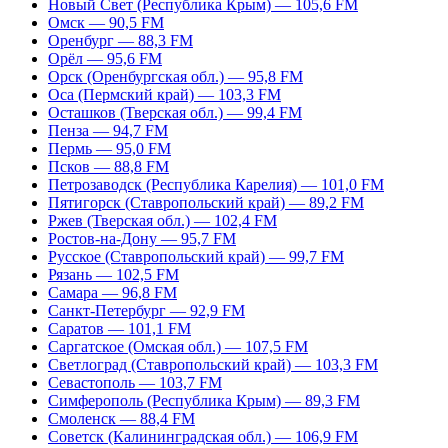
Новый Свет (Республика Крым) — 105,6 FM
Омск — 90,5 FM
Оренбург — 88,3 FM
Орёл — 95,6 FM
Орск (Оренбургская обл.) — 95,8 FM
Оса (Пермский край) — 103,3 FM
Осташков (Тверская обл.) — 99,4 FM
Пенза — 94,7 FM
Пермь — 95,0 FM
Псков — 88,8 FM
Петрозаводск (Республика Карелия) — 101,0 FM
Пятигорск (Ставропольский край) — 89,2 FM
Ржев (Тверская обл.) — 102,4 FM
Ростов-на-Дону — 95,7 FM
Русское (Ставропольский край) — 99,7 FM
Рязань — 102,5 FM
Самара — 96,8 FM
Санкт-Петербург — 92,9 FM
Саратов — 101,1 FM
Саргатское (Омская обл.) — 107,5 FM
Светлоград (Ставропольский край) — 103,3 FM
Севастополь — 103,7 FM
Симферополь (Республика Крым) — 89,3 FM
Смоленск — 88,4 FM
Советск (Калининградская обл.) — 106,9 FM