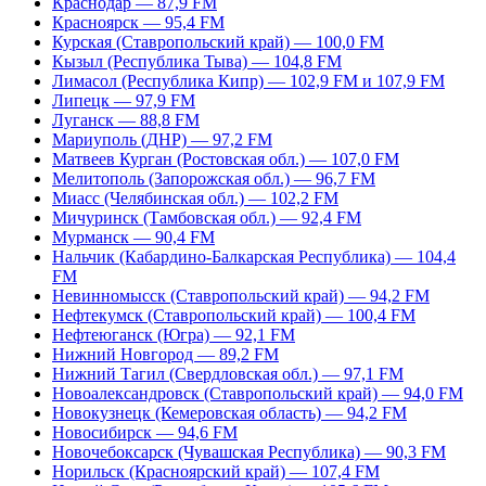
Краснодар — 87,9 FM
Красноярск — 95,4 FM
Курская (Ставропольский край) — 100,0 FM
Кызыл (Республика Тыва) — 104,8 FM
Лимасол (Республика Кипр) — 102,9 FM и 107,9 FM
Липецк — 97,9 FM
Луганск — 88,8 FM
Мариуполь (ДНР) — 97,2 FM
Матвеев Курган (Ростовская обл.) — 107,0 FM
Мелитополь (Запорожская обл.) — 96,7 FM
Миасс (Челябинская обл.) — 102,2 FM
Мичуринск (Тамбовская обл.) — 92,4 FM
Мурманск — 90,4 FM
Нальчик (Кабардино-Балкарская Республика) — 104,4
FM
Невинномысск (Ставропольский край) — 94,2 FM
Нефтекумск (Ставропольский край) — 100,4 FM
Нефтеюганск (Югра) — 92,1 FM
Нижний Новгород — 89,2 FM
Нижний Тагил (Свердловская обл.) — 97,1 FM
Новоалександровск (Ставропольский край) — 94,0 FM
Новокузнецк (Кемеровская область) — 94,2 FM
Новосибирск — 94,6 FM
Новочебоксарск (Чувашская Республика) — 90,3 FM
Норильск (Красноярский край) — 107,4 FM