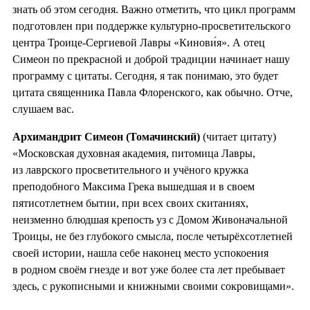
знать об этом сегодня. Важно отметить, что цикл программ
подготовлен при поддержке культурно-просветительского
центра Троице-Сергиевой Лавры «Кинови́я». А отец
Симеон по прекрасной и доброй традиции начинает нашу
программу с цитаты. Сегодня, я так понимаю, это будет
цитата священника Павла Флоренского, как обычно. Отче,
слушаем вас.
Архимандрит Симеон (Томачинский)
(читает цитату)
«Московская духовная академия, питомица Лавры,
из лаврского просветительного и учёного кружка
преподобного Максима Грека вышедшая и в своем
пятисотлетнем бытии, при всех своих скитаниях,
неизменно блюдшая крепость уз с Домом Живоначальной
Троицы, не без глубокого смысла, после четырёхсотлетней
своей истории, нашла себе наконец место успокоения
в родном своём гнезде и вот уже более ста лет пребывает
здесь, с рукописными и книжными своими сокровищами».