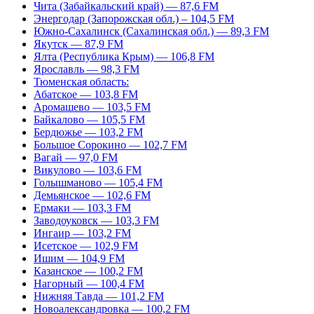
Чита (Забайкальский край) — 87,6 FM
Энергодар (Запорожская обл.) – 104,5 FM
Южно-Сахалинск (Сахалинская обл.) — 89,3 FM
Якутск — 87,9 FM
Ялта (Республика Крым) — 106,8 FM
Ярославль — 98,3 FM
Тюменская область:
Абатское — 103,8 FM
Аромашево — 103,5 FM
Байкалово — 105,5 FM
Бердюжье — 103,2 FM
Большое Сорокино — 102,7 FM
Вагай — 97,0 FM
Викулово — 103,6 FM
Голышманово — 105,4 FM
Демьянское — 102,6 FM
Ермаки — 103,3 FM
Заводоуковск — 103,3 FM
Ингаир — 103,2 FM
Исетское — 102,9 FM
Ишим — 104,9 FM
Казанское — 100,2 FM
Нагорный — 100,4 FM
Нижняя Тавда — 101,2 FM
Новоалександровка — 100,2 FM