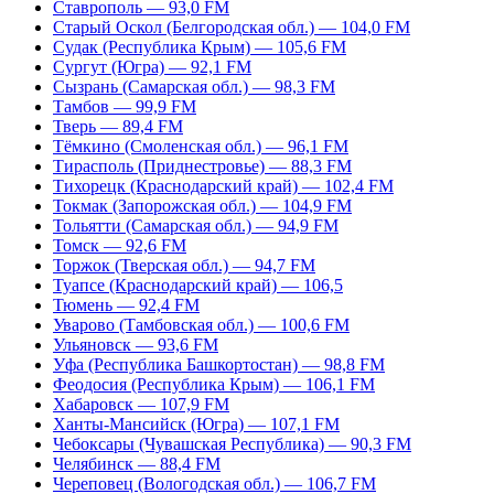
Ставрополь — 93,0 FM
Старый Оскол (Белгородская обл.) — 104,0 FM
Судак (Республика Крым) — 105,6 FM
Сургут (Югра) — 92,1 FM
Сызрань (Самарская обл.) — 98,3 FM
Тамбов — 99,9 FM
Тверь — 89,4 FM
Тёмкино (Смоленская обл.) — 96,1 FM
Тирасполь (Приднестровье) — 88,3 FM
Тихорецк (Краснодарский край) — 102,4 FM
Токмак (Запорожская обл.) — 104,9 FM
Тольятти (Самарская обл.) — 94,9 FM
Томск — 92,6 FM
Торжок (Тверская обл.) — 94,7 FM
Туапсе (Краснодарский край) — 106,5
Тюмень — 92,4 FM
Уварово (Тамбовская обл.) — 100,6 FM
Ульяновск — 93,6 FM
Уфа (Республика Башкортостан) — 98,8 FM
Феодосия (Республика Крым) — 106,1 FM
Хабаровск — 107,9 FM
Ханты-Мансийск (Югра) — 107,1 FM
Чебоксары (Чувашская Республика) — 90,3 FM
Челябинск — 88,4 FM
Череповец (Вологодская обл.) — 106,7 FM