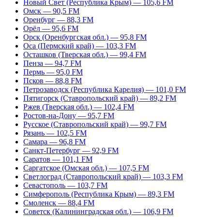
Новый Свет (Республика Крым) — 105,6 FM
Омск — 90,5 FM
Оренбург — 88,3 FM
Орёл — 95,6 FM
Орск (Оренбургская обл.) — 95,8 FM
Оса (Пермский край) — 103,3 FM
Осташков (Тверская обл.) — 99,4 FM
Пенза — 94,7 FM
Пермь — 95,0 FM
Псков — 88,8 FM
Петрозаводск (Республика Карелия) — 101,0 FM
Пятигорск (Ставропольский край) — 89,2 FM
Ржев (Тверская обл.) — 102,4 FM
Ростов-на-Дону — 95,7 FM
Русское (Ставропольский край) — 99,7 FM
Рязань — 102,5 FM
Самара — 96,8 FM
Санкт-Петербург — 92,9 FM
Саратов — 101,1 FM
Саргатское (Омская обл.) — 107,5 FM
Светлоград (Ставропольский край) — 103,3 FM
Севастополь — 103,7 FM
Симферополь (Республика Крым) — 89,3 FM
Смоленск — 88,4 FM
Советск (Калининградская обл.) — 106,9 FM