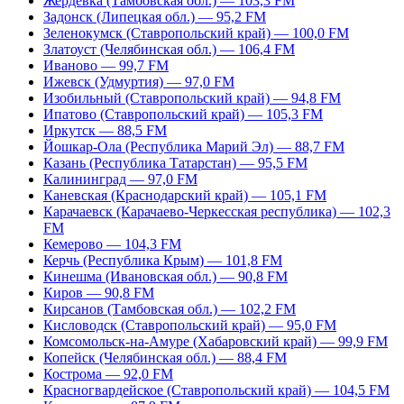
Жердевка (Тамбовская обл.) — 103,3 FM
Задонск (Липецкая обл.) — 95,2 FM
Зеленокумск (Ставропольский край) — 100,0 FM
Златоуст (Челябинская обл.) — 106,4 FM
Иваново — 99,7 FM
Ижевск (Удмуртия) — 97,0 FM
Изобильный (Ставропольский край) — 94,8 FM
Ипатово (Ставропольский край) — 105,3 FM
Иркутск — 88,5 FM
Йошкар-Ола (Республика Марий Эл) — 88,7 FM
Казань (Республика Татарстан) — 95,5 FM
Калининград — 97,0 FM
Каневская (Краснодарский край) — 105,1 FM
Карачаевск (Карачаево-Черкесская республика) — 102,3
FM
Кемерово — 104,3 FM
Керчь (Республика Крым) — 101,8 FM
Кинешма (Ивановская обл.) — 90,8 FM
Киров — 90,8 FM
Кирсанов (Тамбовская обл.) — 102,2 FM
Кисловодск (Ставропольский край) — 95,0 FM
Комсомольск-на-Амуре (Хабаровский край) — 99,9 FM
Копейск (Челябинская обл.) — 88,4 FM
Кострома — 92,0 FM
Красногвардейское (Ставропольский край) — 104,5 FM