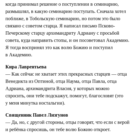
когда принимал решение о поступлении в семинарию,
размышлял, в какую семинарию поступать. Сначала хотел
поближе, в Тобольскую семинарию, но потом это было
связано с советом старца. Я написал письмо Псково-
Печерскому старцу архимандриту Адриану с просьбой
совета, куда направить стопы, и он посоветовал Академию.
Я тогда воспринял это как волю Божию и поступил
в Академию.
Кира Лаврентьева
— Как сейчас не хватает этих прекрасных старцев — отца
Венедикта из Оптиной, отца Наума, отца Павла, отца
Адриана, архимандрита Власия, у которых можно
спросить, они тебе подскажут, помогут, благословят (это
у меня минутка ностальгии).
Священник Павел Лизгунов
— Да, но, с другой стороны, отцы говорят, что если с верой
и ребёнка спросишь, он тебе волю Божию откроет.