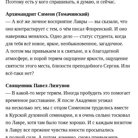
Поэтому есть у кого спрашивать, я думаю, и сейчас.
Архимандрит Симеон (Томачинский)
— А всё же личное восприятие Лавры — вы сказали, что
оно контрастирует с тем, о чём писал Флоренский. И оно
наверняка менялось. Одно дело — статус студента, когда
для тебя всё новое, яркое, необыкновенное, загадочное.
А потом мы привыкаем и к святыне, и к благодатной
атмосфере, и порой теряем ощущение яркости, ощущение
святости этого места, близости преподобного Сергия. Или
всё-таки нет?
Священник Павел Лизгунов
— В какой-то мере теряем. Иногда пробудить это помогает
временное расставание. Я после Академии уезжал
на несколько лет, мы с отцом Симеоном трудились вместе
в Курской духовной семинарии, и я очень сильно тосковал
по Лавре, хотя там было тоже хорошо. И с каждым визитом
в Лавру все прежние чувства юности просыпались
в полной силе. А потом, конечно, снова привыкаешь.