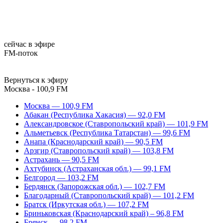
сейчас в эфире
FM-поток
Вернуться к эфиру
Москва - 100,9 FM
Москва — 100,9 FM
Абакан (Республика Хакасия) — 92,0 FM
Александровское (Ставропольский край) — 101,9 FM
Альметьевск (Республика Татарстан) — 99,6 FM
Анапа (Краснодарский край) — 90,5 FM
Арзгир (Ставропольский край) — 103,8 FM
Астрахань — 90,5 FM
Ахтубинск (Астраханская обл.) — 99,1 FM
Белгород — 103,2 FM
Бердянск (Запорожская обл.) — 102,7 FM
Благодарный (Ставропольский край) — 101,2 FM
Братск (Иркутская обл.) — 107,2 FM
Бриньковская (Краснодарский край) – 96,8 FM
Брянск — 98,2 FM