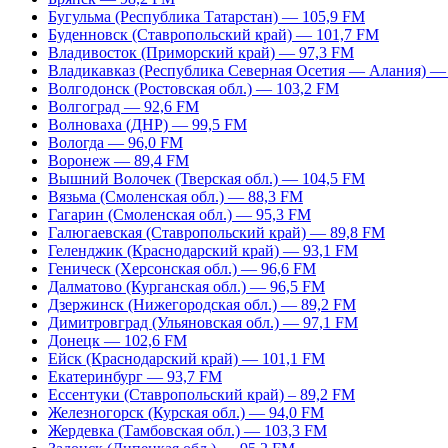
Бугульма (Республика Татарстан) — 105,9 FM
Буденновск (Ставропольский край) — 101,7 FM
Владивосток (Приморский край) — 97,3 FM
Владикавказ (Республика Северная Осетия — Алания) —
Волгодонск (Ростовская обл.) — 103,2 FM
Волгоград — 92,6 FM
Волноваха (ДНР) — 99,5 FM
Вологда — 96,0 FM
Воронеж — 89,4 FM
Вышний Волочек (Тверская обл.) — 104,5 FM
Вязьма (Смоленская обл.) — 88,3 FM
Гагарин (Смоленская обл.) — 95,3 FM
Галюгаевская (Ставропольский край) — 89,8 FM
Геленджик (Краснодарский край) — 93,1 FM
Геническ (Херсонская обл.) — 96,6 FM
Далматово (Курганская обл.) — 96,5 FM
Дзержинск (Нижегородская обл.) — 89,2 FM
Димитровград (Ульяновская обл.) — 97,1 FM
Донецк — 102,6 FM
Ейск (Краснодарский край) — 101,1 FM
Екатеринбург — 93,7 FM
Ессентуки (Ставропольский край) – 89,2 FM
Железногорск (Курская обл.) — 94,0 FM
Жердевка (Тамбовская обл.) — 103,3 FM