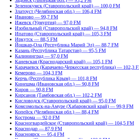
Задонск (Липецкая обл.) — 95,2 FM
Зеленокумск (Ставропольский край) — 100,0 FM
Златоуст (Челябинская обл.) — 106,4 FM
Иваново — 99,7 FM
Ижевск (Удмуртия) — 97,0 FM
Изобильный (Ставропольский край) — 94,8 FM
Ипатово (Ставропольский край) — 105,3 FM
Иркутск — 88,5 FM
Йошкар-Ола (Республика Марий Эл) — 88,7 FM
Казань (Республика Татарстан) — 95,5 FM
Калининград — 97,0 FM
Каневская (Краснодарский край) — 105,1 FM
Карачаевск (Карачаево-Черкесская республика) — 102,3 
Кемерово — 104,3 FM
Керчь (Республика Крым) — 101,8 FM
Кинешма (Ивановская обл.) — 90,8 FM
Киров — 90,8 FM
Кирсанов (Тамбовская обл.) — 102,2 FM
Кисловодск (Ставропольский край) — 95,0 FM
Комсомольск-на-Амуре (Хабаровский край) — 99,9 FM
Копейск (Челябинская обл.) — 88,4 FM
Кострома — 92,0 FM
Красногвардейское (Ставропольский край) — 104,5 FM
Краснодар — 87,9 FM
Красноярск — 95,4 FM