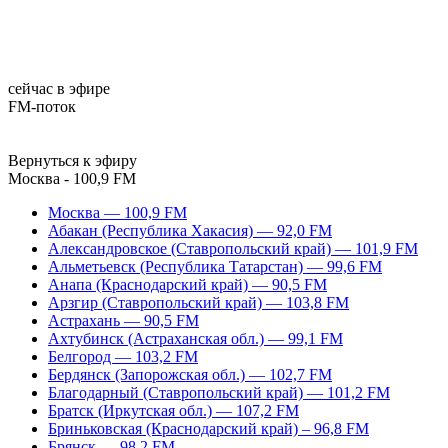
сейчас в эфире
FM-поток
Вернуться к эфиру
Москва - 100,9 FM
Москва — 100,9 FM
Абакан (Республика Хакасия) — 92,0 FM
Александровское (Ставропольский край) — 101,9 FM
Альметьевск (Республика Татарстан) — 99,6 FM
Анапа (Краснодарский край) — 90,5 FM
Арзгир (Ставропольский край) — 103,8 FM
Астрахань — 90,5 FM
Ахтубинск (Астраханская обл.) — 99,1 FM
Белгород — 103,2 FM
Бердянск (Запорожская обл.) — 102,7 FM
Благодарный (Ставропольский край) — 101,2 FM
Братск (Иркутская обл.) — 107,2 FM
Бриньковская (Краснодарский край) – 96,8 FM
Брянск — 98,2 FM