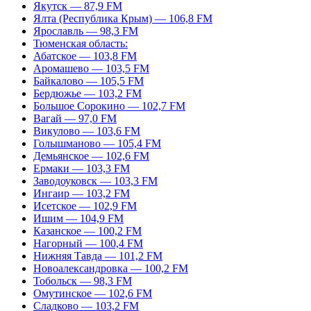
Якутск — 87,9 FM
Ялта (Республика Крым) — 106,8 FM
Ярославль — 98,3 FM
Тюменская область:
Абатское — 103,8 FM
Аромашево — 103,5 FM
Байкалово — 105,5 FM
Бердюжье — 103,2 FM
Большое Сорокино — 102,7 FM
Вагай — 97,0 FM
Викулово — 103,6 FM
Голышманово — 105,4 FM
Демьянское — 102,6 FM
Ермаки — 103,3 FM
Заводоуковск — 103,3 FM
Ингаир — 103,2 FM
Исетское — 102,9 FM
Ишим — 104,9 FM
Казанское — 100,2 FM
Нагорный — 100,4 FM
Нижняя Тавда — 101,2 FM
Новоалександровка — 100,2 FM
Тобольск — 98,3 FM
Омутинское — 102,6 FM
Сладково — 103,2 FM