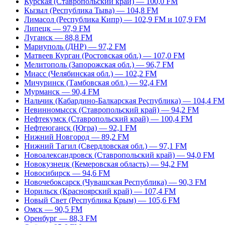
Курская (Ставропольский край) — 100,0 FM
Кызыл (Республика Тыва) — 104,8 FM
Лимасол (Республика Кипр) — 102,9 FM и 107,9 FM
Липецк — 97,9 FM
Луганск — 88,8 FM
Мариуполь (ДНР) — 97,2 FM
Матвеев Курган (Ростовская обл.) — 107,0 FM
Мелитополь (Запорожская обл.) — 96,7 FM
Миасс (Челябинская обл.) — 102,2 FM
Мичуринск (Тамбовская обл.) — 92,4 FM
Мурманск — 90,4 FM
Нальчик (Кабардино-Балкарская Республика) — 104,4 FM
Невинномысск (Ставропольский край) — 94,2 FM
Нефтекумск (Ставропольский край) — 100,4 FM
Нефтеюганск (Югра) — 92,1 FM
Нижний Новгород — 89,2 FM
Нижний Тагил (Свердловская обл.) — 97,1 FM
Новоалександровск (Ставропольский край) — 94,0 FM
Новокузнецк (Кемеровская область) — 94,2 FM
Новосибирск — 94,6 FM
Новочебоксарск (Чувашская Республика) — 90,3 FM
Норильск (Красноярский край) — 107,4 FM
Новый Свет (Республика Крым) — 105,6 FM
Омск — 90,5 FM
Оренбург — 88,3 FM