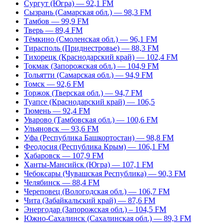
Сургут (Югра) — 92,1 FM
Сызрань (Самарская обл.) — 98,3 FM
Тамбов — 99,9 FM
Тверь — 89,4 FM
Тёмкино (Смоленская обл.) — 96,1 FM
Тирасполь (Приднестровье) — 88,3 FM
Тихорецк (Краснодарский край) — 102,4 FM
Токмак (Запорожская обл.) — 104,9 FM
Тольятти (Самарская обл.) — 94,9 FM
Томск — 92,6 FM
Торжок (Тверская обл.) — 94,7 FM
Туапсе (Краснодарский край) — 106,5
Тюмень — 92,4 FM
Уварово (Тамбовская обл.) — 100,6 FM
Ульяновск — 93,6 FM
Уфа (Республика Башкортостан) — 98,8 FM
Феодосия (Республика Крым) — 106,1 FM
Хабаровск — 107,9 FM
Ханты-Мансийск (Югра) — 107,1 FM
Чебоксары (Чувашская Республика) — 90,3 FM
Челябинск — 88,4 FM
Череповец (Вологодская обл.) — 106,7 FM
Чита (Забайкальский край) — 87,6 FM
Энергодар (Запорожская обл.) – 104,5 FM
Южно-Сахалинск (Сахалинская обл.) — 89,3 FM