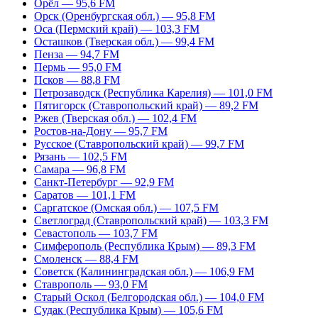
Орёл — 95,6 FM
Орск (Оренбургская обл.) — 95,8 FM
Оса (Пермский край) — 103,3 FM
Осташков (Тверская обл.) — 99,4 FM
Пенза — 94,7 FM
Пермь — 95,0 FM
Псков — 88,8 FM
Петрозаводск (Республика Карелия) — 101,0 FM
Пятигорск (Ставропольский край) — 89,2 FM
Ржев (Тверская обл.) — 102,4 FM
Ростов-на-Дону — 95,7 FM
Русское (Ставропольский край) — 99,7 FM
Рязань — 102,5 FM
Самара — 96,8 FM
Санкт-Петербург — 92,9 FM
Саратов — 101,1 FM
Саргатское (Омская обл.) — 107,5 FM
Светлоград (Ставропольский край) — 103,3 FM
Севастополь — 103,7 FM
Симферополь (Республика Крым) — 89,3 FM
Смоленск — 88,4 FM
Советск (Калининградская обл.) — 106,9 FM
Ставрополь — 93,0 FM
Старый Оскол (Белгородская обл.) — 104,0 FM
Судак (Республика Крым) — 105,6 FM