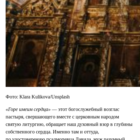
Фото: Klara Kulikova/Unsplash
«Горе имеим сердца»
— этот богослужебный возглас
пастыря, свершающего вместе с церковным народом
святую литургию, обращает наш духовный взор в глубины
собственного сердца. Именно там и оттуда,
по удостоверению псалмопевца Давида, муж разумный