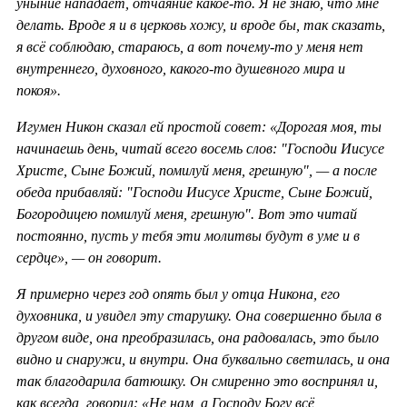
уныние нападает, отчаяние какое-то. Я не знаю, что мне
делать. Вроде я и в церковь хожу, и вроде бы, так сказать,
я всё соблюдаю, стараюсь, а вот почему-то у меня нет
внутреннего, духовного, какого-то душевного мира и
покоя».
Игумен Никон сказал ей простой совет: «Дорогая моя, ты
начинаешь день, читай всего восемь слов: "Господи Иисусе
Христе, Сыне Божий, помилуй меня, грешную", — а после
обеда прибавляй: "Господи Иисусе Христе, Сыне Божий,
Богородицею помилуй меня, грешную". Вот это читай
постоянно, пусть у тебя эти молитвы будут в уме и в
сердце», — он говорит.
Я примерно через год опять был у отца Никона, его
духовника, и увидел эту старушку. Она совершенно была в
другом виде, она преобразилась, она радовалась, это было
видно и снаружи, и внутри. Она буквально светилась, и она
так благодарила батюшку. Он смиренно это воспринял и,
как всегда, говорил: «Не нам, а Господу Богу всё