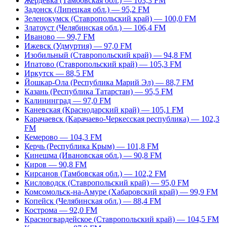
Жердевка (Тамбовская обл.) — 103,3 FM
Задонск (Липецкая обл.) — 95,2 FM
Зеленокумск (Ставропольский край) — 100,0 FM
Златоуст (Челябинская обл.) — 106,4 FM
Иваново — 99,7 FM
Ижевск (Удмуртия) — 97,0 FM
Изобильный (Ставропольский край) — 94,8 FM
Ипатово (Ставропольский край) — 105,3 FM
Иркутск — 88,5 FM
Йошкар-Ола (Республика Марий Эл) — 88,7 FM
Казань (Республика Татарстан) — 95,5 FM
Калининград — 97,0 FM
Каневская (Краснодарский край) — 105,1 FM
Карачаевск (Карачаево-Черкесская республика) — 102,3
FM
Кемерово — 104,3 FM
Керчь (Республика Крым) — 101,8 FM
Кинешма (Ивановская обл.) — 90,8 FM
Киров — 90,8 FM
Кирсанов (Тамбовская обл.) — 102,2 FM
Кисловодск (Ставропольский край) — 95,0 FM
Комсомольск-на-Амуре (Хабаровский край) — 99,9 FM
Копейск (Челябинская обл.) — 88,4 FM
Кострома — 92,0 FM
Красногвардейское (Ставропольский край) — 104,5 FM