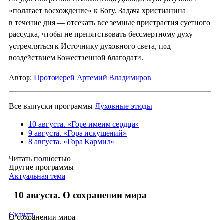
«полагает восхождение» к Богу. Задача христианина
в течение дня — отсекать все земные пристрастия суетного
рассудка, чтобы не препятствовать бессмертному духу
устремляться к Источнику духовного света, под
воздействием Божественной благодати.
Автор:
Протоиерей Артемий Владимиров
Все выпуски программы
Духовные этюды
10 августа. «Горе имеим сердца»
9 августа. «Гора искушений»
8 августа. «Гора Кармил»
Читать полностью
Другие программы
Актуальная тема
10 августа. О сохранении мира
Скачать
О сохранении мира