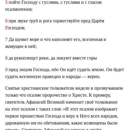
5
пойте Господу с гуслями, с гуслями и с гласом
псалмопения;
6
при звуке труб и рога торжествуйте пред Царём
Господом.
7
Да шумит море и что наполняет его, вселенная и
живущие в ней;
8
да рукоплещут реки, да ликуют вместе горы
9
пред лицом Господа, ибо Он идёт судить землю. Он будет
судить вселенную праведно и народы — верно.
Святые христианские толкователи видели в прозвучавшем
только что псалме пророчество о Христе. К примеру,
святитель Афанасий Великий начинает своё толкование
на этот псалом с таких слов: «И этот псалом изображает
первое пришествие Господа и веру в Него всех народов,
дарованную им по обетованиям, какие возвещены были
отцам». Святитель Афанасий не одинок в своём