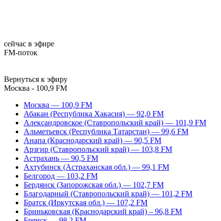
сейчас в эфире
FM-поток
Вернуться к эфиру
Москва - 100,9 FM
Москва — 100,9 FM
Абакан (Республика Хакасия) — 92,0 FM
Александровское (Ставропольский край) — 101,9 FM
Альметьевск (Республика Татарстан) — 99,6 FM
Анапа (Краснодарский край) — 90,5 FM
Арзгир (Ставропольский край) — 103,8 FM
Астрахань — 90,5 FM
Ахтубинск (Астраханская обл.) — 99,1 FM
Белгород — 103,2 FM
Бердянск (Запорожская обл.) — 102,7 FM
Благодарный (Ставропольский край) — 101,2 FM
Братск (Иркутская обл.) — 107,2 FM
Бриньковская (Краснодарский край) – 96,8 FM
Брянск — 98,2 FM