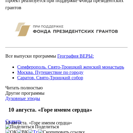
Проект реализуется при поддержке Фонда президентских
грантов
Все выпуски программы
География ВЕРЫ:
Симферополь. Свято-Троицкий женский монастырь
Москва. Путешествие по городу
Саратов. Свято-Троицкий собор
Читать полностью
Другие программы
Духовные этюды
10 августа. «Горе имеим сердца»
Скачать
10 августа. «Горе имеим сердца»
Поделиться