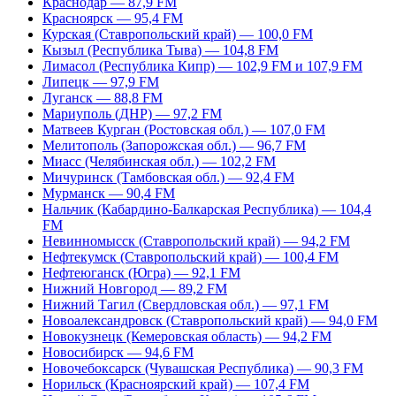
Краснодар — 87,9 FM
Красноярск — 95,4 FM
Курская (Ставропольский край) — 100,0 FM
Кызыл (Республика Тыва) — 104,8 FM
Лимасол (Республика Кипр) — 102,9 FM и 107,9 FM
Липецк — 97,9 FM
Луганск — 88,8 FM
Мариуполь (ДНР) — 97,2 FM
Матвеев Курган (Ростовская обл.) — 107,0 FM
Мелитополь (Запорожская обл.) — 96,7 FM
Миасс (Челябинская обл.) — 102,2 FM
Мичуринск (Тамбовская обл.) — 92,4 FM
Мурманск — 90,4 FM
Нальчик (Кабардино-Балкарская Республика) — 104,4
FM
Невинномысск (Ставропольский край) — 94,2 FM
Нефтекумск (Ставропольский край) — 100,4 FM
Нефтеюганск (Югра) — 92,1 FM
Нижний Новгород — 89,2 FM
Нижний Тагил (Свердловская обл.) — 97,1 FM
Новоалександровск (Ставропольский край) — 94,0 FM
Новокузнецк (Кемеровская область) — 94,2 FM
Новосибирск — 94,6 FM
Новочебоксарск (Чувашская Республика) — 90,3 FM
Норильск (Красноярский край) — 107,4 FM