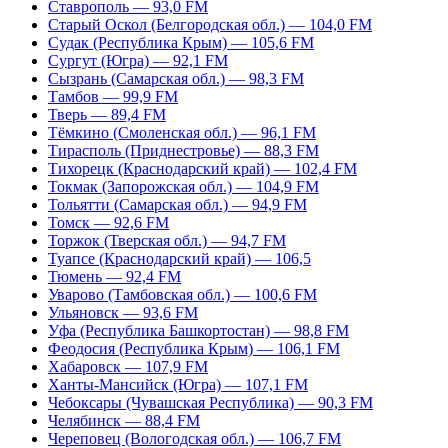
Ставрополь — 93,0 FM
Старый Оскол (Белгородская обл.) — 104,0 FM
Судак (Республика Крым) — 105,6 FM
Сургут (Югра) — 92,1 FM
Сызрань (Самарская обл.) — 98,3 FM
Тамбов — 99,9 FM
Тверь — 89,4 FM
Тёмкино (Смоленская обл.) — 96,1 FM
Тирасполь (Приднестровье) — 88,3 FM
Тихорецк (Краснодарский край) — 102,4 FM
Токмак (Запорожская обл.) — 104,9 FM
Тольятти (Самарская обл.) — 94,9 FM
Томск — 92,6 FM
Торжок (Тверская обл.) — 94,7 FM
Туапсе (Краснодарский край) — 106,5
Тюмень — 92,4 FM
Уварово (Тамбовская обл.) — 100,6 FM
Ульяновск — 93,6 FM
Уфа (Республика Башкортостан) — 98,8 FM
Феодосия (Республика Крым) — 106,1 FM
Хабаровск — 107,9 FM
Ханты-Мансийск (Югра) — 107,1 FM
Чебоксары (Чувашская Республика) — 90,3 FM
Челябинск — 88,4 FM
Череповец (Вологодская обл.) — 106,7 FM