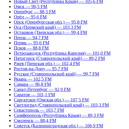
Новый Свет (Республика Крым) — 105,6 FM
Омск — 90,5 FM
Оренбург — 88,3 FM
Орёл — 95,6 FM
Орск (Оренбургская обл.) — 95,8 FM
Оса (Пермский край) — 103,3 FM
Осташков (Тверская обл.) — 99,4 FM
Пенза — 94,7 FM
Пермь — 95,0 FM
Псков — 88,8 FM
Петрозаводск (Республика Карелия) — 101,0 FM
Пятигорск (Ставропольский край) — 89,2 FM
Ржев (Тверская обл.) — 102,4 FM
Ростов-на-Дону — 95,7 FM
Русское (Ставропольский край) — 99,7 FM
Рязань — 102,5 FM
Самара — 96,8 FM
Санкт-Петербург — 92,9 FM
Саратов — 101,1 FM
Саргатское (Омская обл.) — 107,5 FM
Светлоград (Ставропольский край) — 103,3 FM
Севастополь — 103,7 FM
Симферополь (Республика Крым) — 89,3 FM
Смоленск — 88,4 FM
Советск (Калининградская обл.) — 106,9 FM