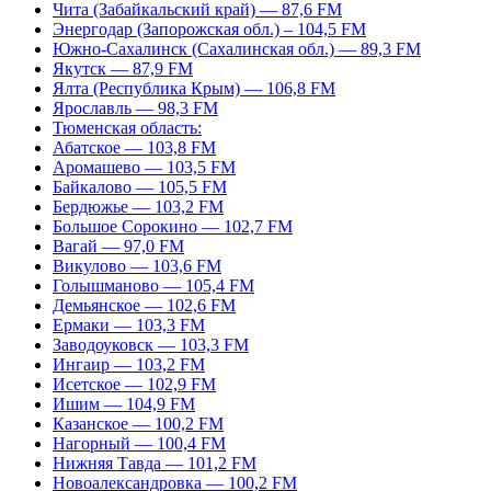
Чита (Забайкальский край) — 87,6 FM
Энергодар (Запорожская обл.) – 104,5 FM
Южно-Сахалинск (Сахалинская обл.) — 89,3 FM
Якутск — 87,9 FM
Ялта (Республика Крым) — 106,8 FM
Ярославль — 98,3 FM
Тюменская область:
Абатское — 103,8 FM
Аромашево — 103,5 FM
Байкалово — 105,5 FM
Бердюжье — 103,2 FM
Большое Сорокино — 102,7 FM
Вагай — 97,0 FM
Викулово — 103,6 FM
Голышманово — 105,4 FM
Демьянское — 102,6 FM
Ермаки — 103,3 FM
Заводоуковск — 103,3 FM
Ингаир — 103,2 FM
Исетское — 102,9 FM
Ишим — 104,9 FM
Казанское — 100,2 FM
Нагорный — 100,4 FM
Нижняя Тавда — 101,2 FM
Новоалександровка — 100,2 FM