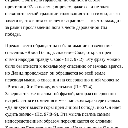
прочтении 97-го псалма; впрочем, даже если не знать
о святоотеческой традиции толкования этого гимна, легко
заметить, что в нём есть нечто странное — то, что выходит
за рамки прославления Бога в честь дарованной Им
победы.
Прежде всего обращает на себя внимание возвещение
спасения: «Явил Господь спасение Своё, открыл пред
очами народов правду Свою» (Пс. 97:2). Эту фразу можно
было бы отнести к локальному спасению от земных врагов,
но Давид продолжает, он обращается ко всей земле,
переводя мысль о спасении на совершенно иной уровень:
«Восклицайте Господу, вся земля» (Пс. 97:4).
Завершается же псалом той фразой, которая совершенно
истребляет все сомнения в мессианском характере псалма:
«Да ликуют вместе горы пред лицом Господа, ибо Он идёт
судить землю» (Пс. 97:8–9). Эта мысль псалма самым
непосредственным образом перекликается со словами
Христа из Евангелия от Иоанна: «На суд пришёл Я в мир