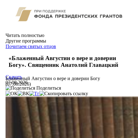
Читать полностью
Другие программы
Почитаем святых отцов
«Блаженный Августин о вере и доверии
Богу». Священник Анатолий Главацкий
Скачать
Блаженный Августин о вере и доверии Богу
07.08.2026
(07.08.2026)
Поделиться