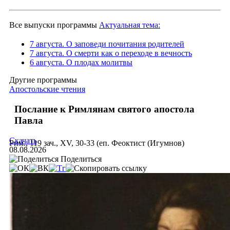
Все выпуски программы
Актуальная тема:
7 августа. О заповеди почитания родителей
7 августа. О смерти как о переходе в вечность
6 августа. О плодах молитвы
Другие программы
Апостольские чтения
Послание к Римлянам святого апостола
Павла
Скачать
Рим., 119 зач., XV, 30-33 (еп. Феоктист (Игумнов)
08.08.2026
Поделиться