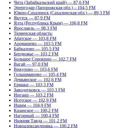
Чита (Забайкальский край) — 87,6 FM
Энергодар (Запорожская обл.) – 104,5 FM
Южно-Сахалинск (Сахалинская обл.) — 89,3 FM
Якутск — 87,9 FM
Ялта (Республика Крым) — 106,8 FM
Ярославль — 98,3 FM
Тюменская область:
Абатское — 103,8 FM
Аромашево — 103,5 FM
Байкалово — 105,5 FM
Бердюжье — 103,2 FM
Большое Сорокино — 102,7 FM
Вагай — 97,0 FM
Викулово — 103,6 FM
Голышманово — 105,4 FM
Демьянское — 102,6 FM
Ермаки — 103,3 FM
Заводоуковск — 103,3 FM
Ингаир — 103,2 FM
Исетское — 102,9 FM
Ишим — 104,9 FM
Казанское — 100,2 FM
Нагорный — 100,4 FM
Нижняя Тавда — 101,2 FM
Новоалександровка — 100,2 FM