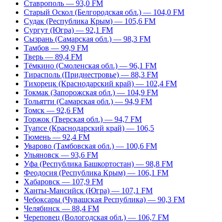
Ставрополь — 93,0 FM
Старый Оскол (Белгородская обл.) — 104,0 FM
Судак (Республика Крым) — 105,6 FM
Сургут (Югра) — 92,1 FM
Сызрань (Самарская обл.) — 98,3 FM
Тамбов — 99,9 FM
Тверь — 89,4 FM
Тёмкино (Смоленская обл.) — 96,1 FM
Тирасполь (Приднестровье) — 88,3 FM
Тихорецк (Краснодарский край) — 102,4 FM
Токмак (Запорожская обл.) — 104,9 FM
Тольятти (Самарская обл.) — 94,9 FM
Томск — 92,6 FM
Торжок (Тверская обл.) — 94,7 FM
Туапсе (Краснодарский край) — 106,5
Тюмень — 92,4 FM
Уварово (Тамбовская обл.) — 100,6 FM
Ульяновск — 93,6 FM
Уфа (Республика Башкортостан) — 98,8 FM
Феодосия (Республика Крым) — 106,1 FM
Хабаровск — 107,9 FM
Ханты-Мансийск (Югра) — 107,1 FM
Чебоксары (Чувашская Республика) — 90,3 FM
Челябинск — 88,4 FM
Череповец (Вологодская обл.) — 106,7 FM