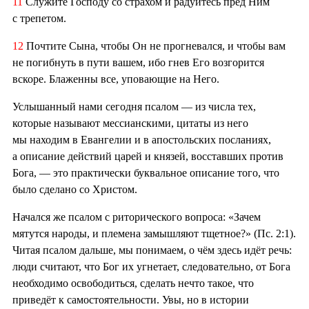
11
Служите Господу со страхом и радуйтесь пред Ним
с трепетом.
12
Почтите Сына, чтобы Он не прогневался, и чтобы вам
не погибнуть в пути вашем, ибо гнев Его возгорится
вскоре. Блаженны все, уповающие на Него.
Услышанный нами сегодня псалом — из числа тех,
которые называют мессианскими, цитаты из него
мы находим в Евангелии и в апостольских посланиях,
а описание действий царей и князей, восставших против
Бога, — это практически буквальное описание того, что
было сделано со Христом.
Начался же псалом с риторического вопроса: «Зачем
мятутся народы, и племена замышляют тщетное?» (Пс. 2:1).
Читая псалом дальше, мы понимаем, о чём здесь идёт речь:
люди считают, что Бог их угнетает, следовательно, от Бога
необходимо освободиться, сделать нечто такое, что
приведёт к самостоятельности. Увы, но в истории