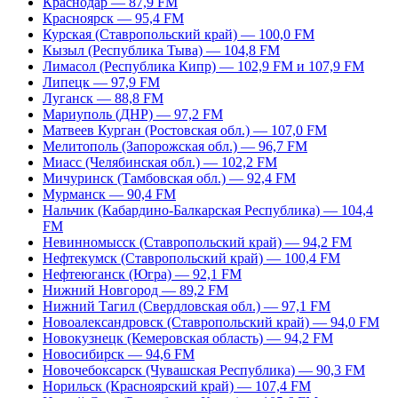
Краснодар — 87,9 FM
Красноярск — 95,4 FM
Курская (Ставропольский край) — 100,0 FM
Кызыл (Республика Тыва) — 104,8 FM
Лимасол (Республика Кипр) — 102,9 FM и 107,9 FM
Липецк — 97,9 FM
Луганск — 88,8 FM
Мариуполь (ДНР) — 97,2 FM
Матвеев Курган (Ростовская обл.) — 107,0 FM
Мелитополь (Запорожская обл.) — 96,7 FM
Миасс (Челябинская обл.) — 102,2 FM
Мичуринск (Тамбовская обл.) — 92,4 FM
Мурманск — 90,4 FM
Нальчик (Кабардино-Балкарская Республика) — 104,4
FM
Невинномысск (Ставропольский край) — 94,2 FM
Нефтекумск (Ставропольский край) — 100,4 FM
Нефтеюганск (Югра) — 92,1 FM
Нижний Новгород — 89,2 FM
Нижний Тагил (Свердловская обл.) — 97,1 FM
Новоалександровск (Ставропольский край) — 94,0 FM
Новокузнецк (Кемеровская область) — 94,2 FM
Новосибирск — 94,6 FM
Новочебоксарск (Чувашская Республика) — 90,3 FM
Норильск (Красноярский край) — 107,4 FM