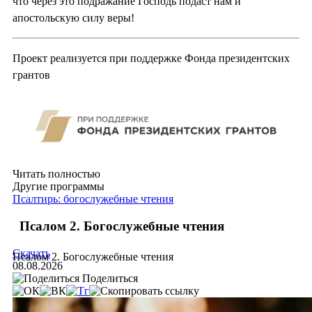
что через это подражание Господь подаст нам и
апостольскую силу веры!
Проект реализуется при поддержке Фонда президентских
грантов
Читать полностью
Другие программы
Псалтирь: богослужебные чтения
Псалом 2. Богослужебные чтения
Скачать
Псалом 2. Богослужебные чтения
08.08.2026
Поделиться