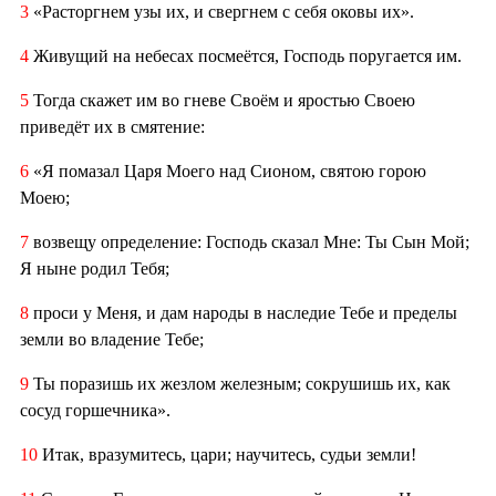
3
«Расторгнем узы их, и свергнем с себя оковы их».
4
Живущий на небесах посмеётся, Господь поругается им.
5
Тогда скажет им во гневе Своём и яростью Своею
приведёт их в смятение:
6
«Я помазал Царя Моего над Сионом, святою горою
Моею;
7
возвещу определение: Господь сказал Мне: Ты Сын Мой;
Я ныне родил Тебя;
8
проси у Меня, и дам народы в наследие Тебе и пределы
земли во владение Тебе;
9
Ты поразишь их жезлом железным; сокрушишь их, как
сосуд горшечника».
10
Итак, вразумитесь, цари; научитесь, судьи земли!