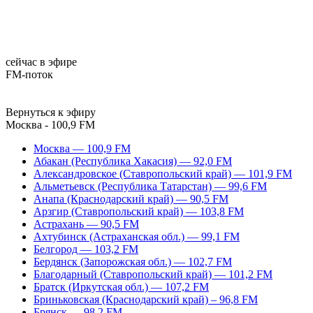
сейчас в эфире
FM-поток
Вернуться к эфиру
Москва - 100,9 FM
Москва — 100,9 FM
Абакан (Республика Хакасия) — 92,0 FM
Александровское (Ставропольский край) — 101,9 FM
Альметьевск (Республика Татарстан) — 99,6 FM
Анапа (Краснодарский край) — 90,5 FM
Арзгир (Ставропольский край) — 103,8 FM
Астрахань — 90,5 FM
Ахтубинск (Астраханская обл.) — 99,1 FM
Белгород — 103,2 FM
Бердянск (Запорожская обл.) — 102,7 FM
Благодарный (Ставропольский край) — 101,2 FM
Братск (Иркутская обл.) — 107,2 FM
Бриньковская (Краснодарский край) – 96,8 FM
Брянск — 98,2 FM