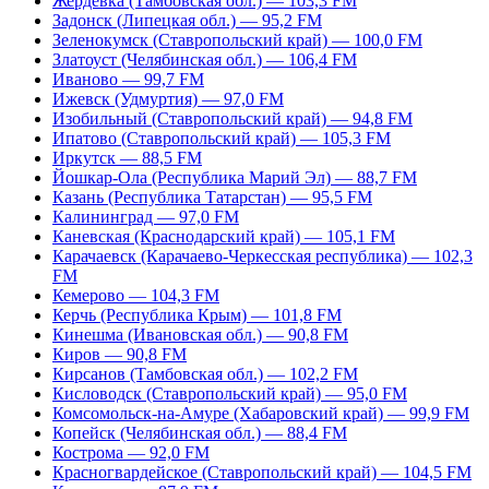
Жердевка (Тамбовская обл.) — 103,3 FM
Задонск (Липецкая обл.) — 95,2 FM
Зеленокумск (Ставропольский край) — 100,0 FM
Златоуст (Челябинская обл.) — 106,4 FM
Иваново — 99,7 FM
Ижевск (Удмуртия) — 97,0 FM
Изобильный (Ставропольский край) — 94,8 FM
Ипатово (Ставропольский край) — 105,3 FM
Иркутск — 88,5 FM
Йошкар-Ола (Республика Марий Эл) — 88,7 FM
Казань (Республика Татарстан) — 95,5 FM
Калининград — 97,0 FM
Каневская (Краснодарский край) — 105,1 FM
Карачаевск (Карачаево-Черкесская республика) — 102,3
FM
Кемерово — 104,3 FM
Керчь (Республика Крым) — 101,8 FM
Кинешма (Ивановская обл.) — 90,8 FM
Киров — 90,8 FM
Кирсанов (Тамбовская обл.) — 102,2 FM
Кисловодск (Ставропольский край) — 95,0 FM
Комсомольск-на-Амуре (Хабаровский край) — 99,9 FM
Копейск (Челябинская обл.) — 88,4 FM
Кострома — 92,0 FM
Красногвардейское (Ставропольский край) — 104,5 FM