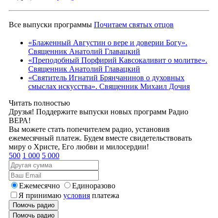
Все выпуски программы
Почитаем святых отцов
«Блаженный Августин о вере и доверии Богу».
Священник Анатолий Главацкий
«Преподобный Порфирий Кавсокаливит о молитве».
Священник Анатолий Главацкий
«Святитель Игнатий Брянчанинов о духовных
смыслах искусства». Священник Михаил Дочия
Читать полностью
Друзья! Поддержите выпуски новых программ Радио
ВЕРА!
Вы можете стать попечителем радио, установив
ежемесячный платеж. Будем вместе свидетельствовать
миру о Христе, Его любви и милосердии!
500
1 000
5 000
Ежемесячно
Единоразово
Я принимаю
условия
платежа
Помочь радио
Помочь радио