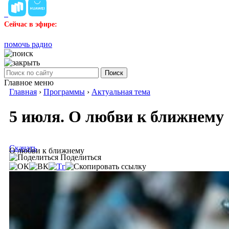
Сейчас в эфире:
помочь радио
Поиск
Главное меню
Главная
›
Программы
›
Актуальная тема
5 июля. О любви к ближнему
Скачать
О любви к ближнему
Поделиться