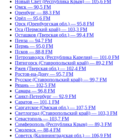
Новый Свет (Республика Крым) — 105,6 FM
Омск — 90,5 FM
Оренбург — 88,3 FM
Орёл — 95,6 FM
Орск (Оренбургская обл.) — 95,8 FM
Оса (Пермский край) — 103,3 FM
Осташков (Тверская обл.) — 99,4 FM
Пенза — 94,7 FM
Пермь — 95,0 FM
Псков — 88,8 FM
Петрозаводск (Республика Карелия) — 101,0 FM
Пятигорск (Ставропольский край) — 89,2 FM
Ржев (Тверская обл.) — 102,4 FM
Ростов-на-Дону — 95,7 FM
Русское (Ставропольский край) — 99,7 FM
Рязань — 102,5 FM
Самара — 96,8 FM
Санкт-Петербург — 92,9 FM
Саратов — 101,1 FM
Саргатское (Омская обл.) — 107,5 FM
Светлоград (Ставропольский край) — 103,3 FM
Севастополь — 103,7 FM
Симферополь (Республика Крым) — 89,3 FM
Смоленск — 88,4 FM
Советск (Калининградская обл.) — 106,9 FM