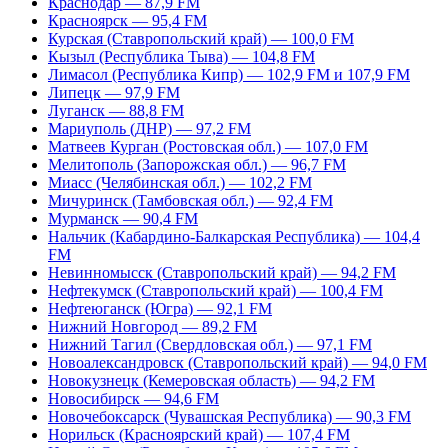
Краснодар — 87,9 FM
Красноярск — 95,4 FM
Курская (Ставропольский край) — 100,0 FM
Кызыл (Республика Тыва) — 104,8 FM
Лимасол (Республика Кипр) — 102,9 FM и 107,9 FM
Липецк — 97,9 FM
Луганск — 88,8 FM
Мариуполь (ДНР) — 97,2 FM
Матвеев Курган (Ростовская обл.) — 107,0 FM
Мелитополь (Запорожская обл.) — 96,7 FM
Миасс (Челябинская обл.) — 102,2 FM
Мичуринск (Тамбовская обл.) — 92,4 FM
Мурманск — 90,4 FM
Нальчик (Кабардино-Балкарская Республика) — 104,4
FM
Невинномысск (Ставропольский край) — 94,2 FM
Нефтекумск (Ставропольский край) — 100,4 FM
Нефтеюганск (Югра) — 92,1 FM
Нижний Новгород — 89,2 FM
Нижний Тагил (Свердловская обл.) — 97,1 FM
Новоалександровск (Ставропольский край) — 94,0 FM
Новокузнецк (Кемеровская область) — 94,2 FM
Новосибирск — 94,6 FM
Новочебоксарск (Чувашская Республика) — 90,3 FM
Норильск (Красноярский край) — 107,4 FM