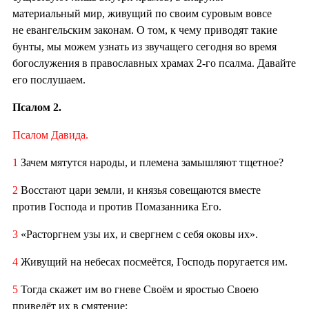
материальный мир, живущий по своим суровым вовсе
не евангельским законам. О том, к чему приводят такие
бунты, мы можем узнать из звучащего сегодня во время
богослужения в православных храмах 2-го псалма. Давайте
его послушаем.
Псалом 2.
Псалом Давида.
1
Зачем мятутся народы, и племена замышляют тщетное?
2
Восстают цари земли, и князья совещаются вместе
против Господа и против Помазанника Его.
3
«Расторгнем узы их, и свергнем с себя оковы их».
4
Живущий на небесах посмеётся, Господь поругается им.
5
Тогда скажет им во гневе Своём и яростью Своею
приведёт их в смятение: