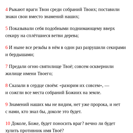
4
Рыкают враги Твои среди собраний Твоих; поставили
знаки свои вместо знамений наших;
5
Показывали себя подобными поднимающему вверх
секиру на сплётшиеся ветви дерева;
6
И ныне все резьбы в нём в один раз разрушили секирами
и бердышами;
7
Предали огню святилище Твоё; совсем осквернили
жилище имени Твоего;
8
Сказали в сердце своём: «разорим их совсем», —
и сожгли все места собраний Божиих на земле.
9
Знамений наших мы не видим, нет уже пророка, и нет
с нами, кто знал бы, доколе это будет.
10
Доколе, Боже, будет поносить враг? вечно ли будет
хулить противник имя Твоё?