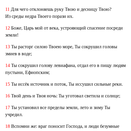
11
Для чего отклоняешь руку Твою и десницу Твою?
Из среды недра Твоего порази их.
12
Боже, Царь мой от века, устрояющий спасение посреди
земли!
13
Ты расторг силою Твоею море, Ты сокрушил головы
змиев в воде;
14
Ты сокрушил голову левиафана, отдал его в пищу людям
пустыни, Ефиопским;
15
Ты иссёк источник и поток, Ты иссушил сильные реки.
16
Твой день и Твоя ночь: Ты уготовал светила и солнце;
17
Ты установил все пределы земли, лето и зиму Ты
учредил.
18
Вспомни же: враг поносит Господа, и люди безумные