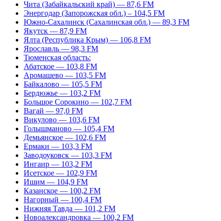
Чита (Забайкальский край) — 87,6 FM
Энергодар (Запорожская обл.) – 104,5 FM
Южно-Сахалинск (Сахалинская обл.) — 89,3 FM
Якутск — 87,9 FM
Ялта (Республика Крым) — 106,8 FM
Ярославль — 98,3 FM
Тюменская область:
Абатское — 103,8 FM
Аромашево — 103,5 FM
Байкалово — 105,5 FM
Бердюжье — 103,2 FM
Большое Сорокино — 102,7 FM
Вагай — 97,0 FM
Викулово — 103,6 FM
Голышманово — 105,4 FM
Демьянское — 102,6 FM
Ермаки — 103,3 FM
Заводоуковск — 103,3 FM
Ингаир — 103,2 FM
Исетское — 102,9 FM
Ишим — 104,9 FM
Казанское — 100,2 FM
Нагорный — 100,4 FM
Нижняя Тавда — 101,2 FM
Новоалександровка — 100,2 FM