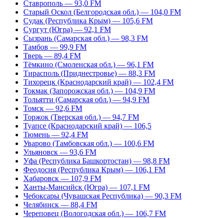
Ставрополь — 93,0 FM
Старый Оскол (Белгородская обл.) — 104,0 FM
Судак (Республика Крым) — 105,6 FM
Сургут (Югра) — 92,1 FM
Сызрань (Самарская обл.) — 98,3 FM
Тамбов — 99,9 FM
Тверь — 89,4 FM
Тёмкино (Смоленская обл.) — 96,1 FM
Тирасполь (Приднестровье) — 88,3 FM
Тихорецк (Краснодарский край) — 102,4 FM
Токмак (Запорожская обл.) — 104,9 FM
Тольятти (Самарская обл.) — 94,9 FM
Томск — 92,6 FM
Торжок (Тверская обл.) — 94,7 FM
Туапсе (Краснодарский край) — 106,5
Тюмень — 92,4 FM
Уварово (Тамбовская обл.) — 100,6 FM
Ульяновск — 93,6 FM
Уфа (Республика Башкортостан) — 98,8 FM
Феодосия (Республика Крым) — 106,1 FM
Хабаровск — 107,9 FM
Ханты-Мансийск (Югра) — 107,1 FM
Чебоксары (Чувашская Республика) — 90,3 FM
Челябинск — 88,4 FM
Череповец (Вологодская обл.) — 106,7 FM