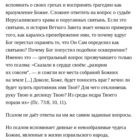
вспомнить о своих грехах и воспринять трагедию как
вразумление Божие. Сложнее ответить на вопрос о судьбе
Иерусалимского храма и поруганных святынь. Если это
святыни, и история Ветхого Завета знает немало примеров
того, как каралось пренебрежение ими, то почему вдруг
Бог перестал охранять то, что Он Сам определил как
святыню? Почему Бог попустил подобное осквернение?
Именно это — центральный вопрос прозвучавшего только
что псалма: «Сказали в сердце своём: „разорим
их совсем“, — и сожгли все места собраний Божиих
на земле [...] Доколе, Боже, будет поносить враг? вечно ли
будет хулить противник имя Твоё? Для чего отклоняешь
руку Твою и десницу Твою? Из среды недра Твоего
порази их» (Пс. 73:8, 10, 11).
Псалом не даёт ответы на им же самим заданные вопросы.
Но псалом вспоминает дивные и невообразимые чудеса
Божии, явленные в жизни израильского народа,