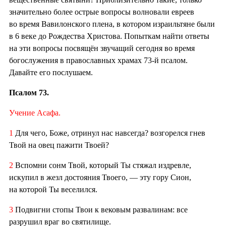
значительно более острые вопросы волновали евреев
во время Вавилонского плена, в котором израильтяне были
в 6 веке до Рождества Христова. Попыткам найти ответы
на эти вопросы посвящён звучащий сегодня во время
богослужения в православных храмах 73-й псалом.
Давайте его послушаем.
Псалом 73.
Учение Асафа.
1
Для чего, Боже, отринул нас навсегда? возгорелся гнев
Твой на овец пажити Твоей?
2
Вспомни сонм Твой, который Ты стяжал издревле,
искупил в жезл достояния Твоего, — эту гору Сион,
на которой Ты веселился.
3
Подвигни стопы Твои к вековым развалинам: все
разрушил враг во святилище.