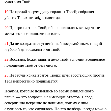
хулят имя Твоё.
19
Не предай зверям душу горлицы Твоей; собрания
убогих Твоих не забудь навсегда.
20
Призри на завет Твой; ибо наполнились все мрачные
места земли жилищами насилия.
21
Да не возвратится угнетённый посрамлённым; нищий
и убогий да восхвалят имя Твоё.
22
Восстань, Боже, защити дело Твоё, вспомни вседневное
поношение Твоё от безумного;
23
Не забудь крика врагов Твоих; шум восстающих против
Тебя непрестанно поднимается.
Псалмы, которые появились во время Вавилонского
плена, — это вопросы, не имеющие ответов. Народ
совершенно искренне не понимал, почему с ним
случилось то, что случилось. Но это полбеды: всегда можно