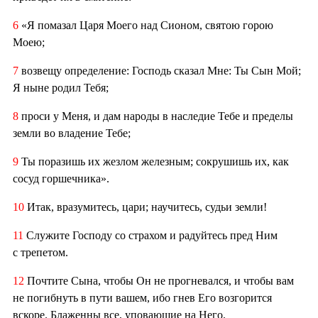
6
«Я помазал Царя Моего над Сионом, святою горою
Моею;
7
возвещу определение: Господь сказал Мне: Ты Сын Мой;
Я ныне родил Тебя;
8
проси у Меня, и дам народы в наследие Тебе и пределы
земли во владение Тебе;
9
Ты поразишь их жезлом железным; сокрушишь их, как
сосуд горшечника».
10
Итак, вразумитесь, цари; научитесь, судьи земли!
11
Служите Господу со страхом и радуйтесь пред Ним
с трепетом.
12
Почтите Сына, чтобы Он не прогневался, и чтобы вам
не погибнуть в пути вашем, ибо гнев Его возгорится
вскоре. Блаженны все, уповающие на Него.