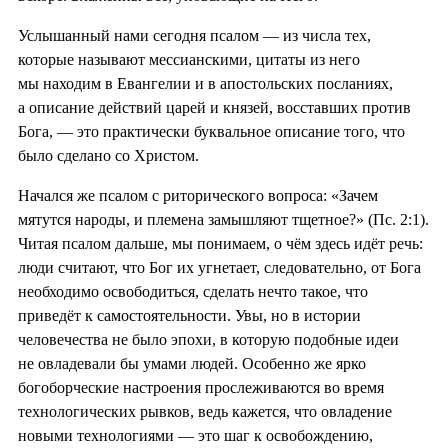
Услышанный нами сегодня псалом — из числа тех,
которые называют мессианскими, цитаты из него
мы находим в Евангелии и в апостольских посланиях,
а описание действий царей и князей, восставших против
Бога, — это практически буквальное описание того, что
было сделано со Христом.
Начался же псалом с риторического вопроса: «Зачем
мятутся народы, и племена замышляют тщетное?» (Пс. 2:1).
Читая псалом дальше, мы понимаем, о чём здесь идёт речь:
люди считают, что Бог их угнетает, следовательно, от Бога
необходимо освободиться, сделать нечто такое, что
приведёт к самостоятельности. Увы, но в истории
человечества не было эпохи, в которую подобные идеи
не овладевали бы умами людей. Особенно же ярко
богоборческие настроения прослеживаются во время
технологических рывков, ведь кажется, что овладение
новыми технологиями — это шаг к освобождению,