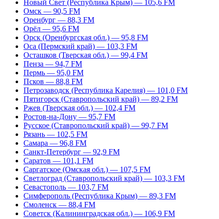
Новый Свет (Республика Крым) — 105,6 FM
Омск — 90,5 FM
Оренбург — 88,3 FM
Орёл — 95,6 FM
Орск (Оренбургская обл.) — 95,8 FM
Оса (Пермский край) — 103,3 FM
Осташков (Тверская обл.) — 99,4 FM
Пенза — 94,7 FM
Пермь — 95,0 FM
Псков — 88,8 FM
Петрозаводск (Республика Карелия) — 101,0 FM
Пятигорск (Ставропольский край) — 89,2 FM
Ржев (Тверская обл.) — 102,4 FM
Ростов-на-Дону — 95,7 FM
Русское (Ставропольский край) — 99,7 FM
Рязань — 102,5 FM
Самара — 96,8 FM
Санкт-Петербург — 92,9 FM
Саратов — 101,1 FM
Саргатское (Омская обл.) — 107,5 FM
Светлоград (Ставропольский край) — 103,3 FM
Севастополь — 103,7 FM
Симферополь (Республика Крым) — 89,3 FM
Смоленск — 88,4 FM
Советск (Калининградская обл.) — 106,9 FM