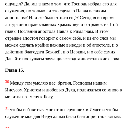
ощущал? Да, мы знаем о том, что Господь избрал его для
служения, но только ли это сделало Павла великим
апостолом? Или же было что-то ещё? Сегодня во время
литургии в православных храмах звучит отрывок из 15-й
главы Послания апостола Павла к Римлянам. В этом
отрывке апостол говорит о самом себе, и из его слов мы
можем сделать крайне важные выводы и об апостоле, и о
действии благодати Божией, и о Церкви, и о себе самих.
Давайте послушаем звучащие сегодня апостольские слова.
Глава 15.
30
Между тем умоляю вас, братия, Господом нашим
Иисусом Христом и любовью Духа, подвизаться со мною в
молитвах за меня к Богу,
31
чтобы избавиться мне от неверующих в Иудее и чтобы
служение мое для Иерусалима было благоприятно святым,
32