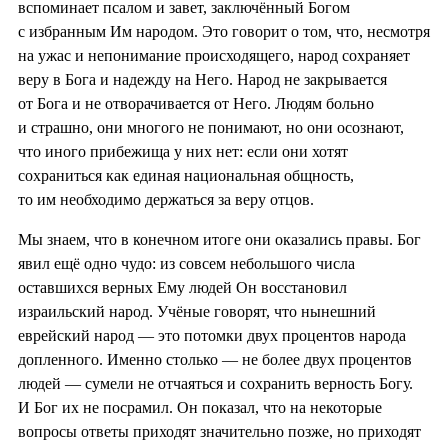
вспоминает псалом и завет, заключённый Богом
с избранным Им народом. Это говорит о том, что, несмотря
на ужас и непонимание происходящего, народ сохраняет
веру в Бога и надежду на Него. Народ не закрывается
от Бога и не отворачивается от Него. Людям больно
и страшно, они многого не понимают, но они осознают,
что иного прибежища у них нет: если они хотят
сохраниться как единая национальная общность,
то им необходимо держаться за веру отцов.
Мы знаем, что в конечном итоге они оказались правы. Бог
явил ещё одно чудо: из совсем небольшого числа
оставшихся верных Ему людей Он восстановил
израильский народ. Учёные говорят, что нынешний
еврейский народ — это потомки двух процентов народа
допленного. Именно столько — не более двух процентов
людей — сумели не отчаяться и сохранить верность Богу.
И Бог их не посрамил. Он показал, что на некоторые
вопросы ответы приходят значительно позже, но приходят