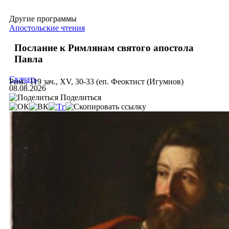
Другие программы
Апостольские чтения
Послание к Римлянам святого апостола
Павла
Скачать
Рим., 119 зач., XV, 30-33 (еп. Феоктист (Игумнов)
08.08.2026
Поделиться