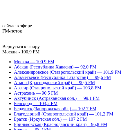
сейчас в эфире
FM-поток
Вернуться к эфиру
Москва - 100,9 FM
Москва — 100,9 FM
Абакан (Республика Хакасия) — 92,0 FM
Александровское (Ставропольский край) — 101,9 FM
Альметьевск (Республика Татарстан) — 99,6 FM
Анапа (Краснодарский край) — 90,5 FM
Арзгир (Ставропольский край) — 103,8 FM
Астрахань — 90,5 FM
Ахтубинск (Астраханская обл.) — 99,1 FM
Белгород — 103,2 FM
Бердянск (Запорожская обл.) — 102,7 FM
Благодарный (Ставропольский край) — 101,2 FM
Братск (Иркутская обл.) — 107,2 FM
Бриньковская (Краснодарский край) – 96,8 FM
Брянск — 98,2 FM