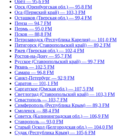
Орёл — 95,6 FM
Орск (Оренбургская обл.) — 95,8 FM
Оса (Пермский край) — 103,3 FM
Осташков (Тверская обл.) — 99,4 FM
Пенза — 94,7 FM
Пермь — 95,0 FM
Псков — 88,8 FM
Петрозаводск (Республика Карелия) — 101,0 FM
Пятигорск (Ставропольский край) — 89,2 FM
Ржев (Тверская обл.) — 102,4 FM
Ростов-на-Дону — 95,7 FM
Русское (Ставропольский край) — 99,7 FM
Рязань — 102,5 FM
Самара — 96,8 FM
Санкт-Петербург — 92,9 FM
Саратов — 101,1 FM
Саргатское (Омская обл.) — 107,5 FM
Светлоград (Ставропольский край) — 103,3 FM
Севастополь — 103,7 FM
Симферополь (Республика Крым) — 89,3 FM
Смоленск — 88,4 FM
Советск (Калининградская обл.) — 106,9 FM
Ставрополь — 93,0 FM
Старый Оскол (Белгородская обл.) — 104,0 FM
Судак (Республика Крым) — 105,6 FM