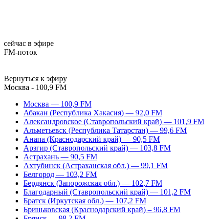
сейчас в эфире
FM-поток
Вернуться к эфиру
Москва - 100,9 FM
Москва — 100,9 FM
Абакан (Республика Хакасия) — 92,0 FM
Александровское (Ставропольский край) — 101,9 FM
Альметьевск (Республика Татарстан) — 99,6 FM
Анапа (Краснодарский край) — 90,5 FM
Арзгир (Ставропольский край) — 103,8 FM
Астрахань — 90,5 FM
Ахтубинск (Астраханская обл.) — 99,1 FM
Белгород — 103,2 FM
Бердянск (Запорожская обл.) — 102,7 FM
Благодарный (Ставропольский край) — 101,2 FM
Братск (Иркутская обл.) — 107,2 FM
Бриньковская (Краснодарский край) – 96,8 FM
Брянск — 98,2 FM