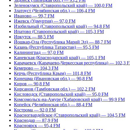
Задонск (Липецкая обл.) — 95,2 FM
Зеленокумск (Ставропольский край) — 100,0 FM
Златоуст (Челябинская обл.) — 106,4 FM
Иваново — 99,7 FM
Ижевск (Удмуртия) — 97,0 FM
Изобильный (Ставропольский край) — 94,8 FM
Ипатово (Ставропольский край) — 105,3 FM
Иркутск — 88,5 FM
Йошкар-Ола (Республика Марий Эл) — 88,7 FM
Казань (Республика Татарстан) — 95,5 FM
Калининград — 97,0 FM
Каневская (Краснодарский край) — 105,1 FM
Карачаевск (Карачаево-Черкесская республика) — 102,3 
Кемерово — 104,3 FM
Керчь (Республика Крым) — 101,8 FM
Кинешма (Ивановская обл.) — 90,8 FM
Киров — 90,8 FM
Кирсанов (Тамбовская обл.) — 102,2 FM
Кисловодск (Ставропольский край) — 95,0 FM
Комсомольск-на-Амуре (Хабаровский край) — 99,9 FM
Копейск (Челябинская обл.) — 88,4 FM
Кострома — 92,0 FM
Красногвардейское (Ставропольский край) — 104,5 FM
Краснодар — 87,9 FM
Красноярск — 95,4 FM