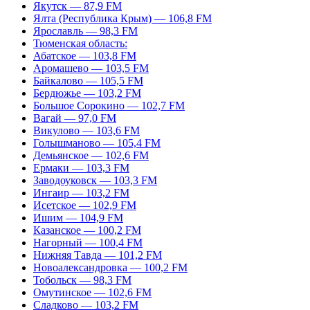
Якутск — 87,9 FM
Ялта (Республика Крым) — 106,8 FM
Ярославль — 98,3 FM
Тюменская область:
Абатское — 103,8 FM
Аромашево — 103,5 FM
Байкалово — 105,5 FM
Бердюжье — 103,2 FM
Большое Сорокино — 102,7 FM
Вагай — 97,0 FM
Викулово — 103,6 FM
Голышманово — 105,4 FM
Демьянское — 102,6 FM
Ермаки — 103,3 FM
Заводоуковск — 103,3 FM
Ингаир — 103,2 FM
Исетское — 102,9 FM
Ишим — 104,9 FM
Казанское — 100,2 FM
Нагорный — 100,4 FM
Нижняя Тавда — 101,2 FM
Новоалександровка — 100,2 FM
Тобольск — 98,3 FM
Омутинское — 102,6 FM
Сладково — 103,2 FM