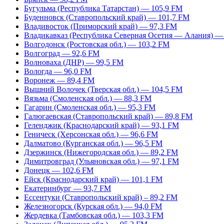
Бугульма (Республика Татарстан) — 105,9 FM
Буденновск (Ставропольский край) — 101,7 FM
Владивосток (Приморский край) — 97,3 FM
Владикавказ (Республика Северная Осетия — Алания) —
Волгодонск (Ростовская обл.) — 103,2 FM
Волгоград — 92,6 FM
Волноваха (ДНР) — 99,5 FM
Вологда — 96,0 FM
Воронеж — 89,4 FM
Вышний Волочек (Тверская обл.) — 104,5 FM
Вязьма (Смоленская обл.) — 88,3 FM
Гагарин (Смоленская обл.) — 95,3 FM
Галюгаевская (Ставропольский край) — 89,8 FM
Геленджик (Краснодарский край) — 93,1 FM
Геническ (Херсонская обл.) — 96,6 FM
Далматово (Курганская обл.) — 96,5 FM
Дзержинск (Нижегородская обл.) — 89,2 FM
Димитровград (Ульяновская обл.) — 97,1 FM
Донецк — 102,6 FM
Ейск (Краснодарский край) — 101,1 FM
Екатеринбург — 93,7 FM
Ессентуки (Ставропольский край) – 89,2 FM
Железногорск (Курская обл.) — 94,0 FM
Жердевка (Тамбовская обл.) — 103,3 FM