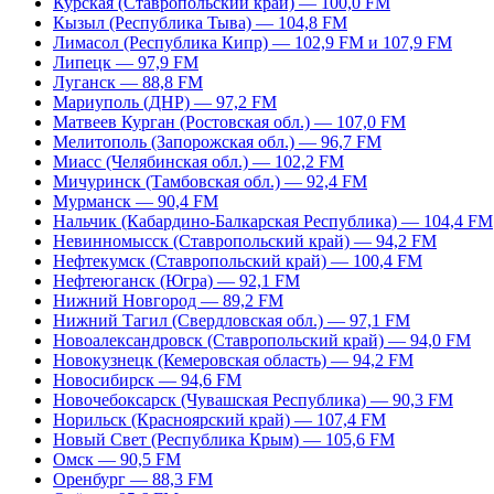
Курская (Ставропольский край) — 100,0 FM
Кызыл (Республика Тыва) — 104,8 FM
Лимасол (Республика Кипр) — 102,9 FM и 107,9 FM
Липецк — 97,9 FM
Луганск — 88,8 FM
Мариуполь (ДНР) — 97,2 FM
Матвеев Курган (Ростовская обл.) — 107,0 FM
Мелитополь (Запорожская обл.) — 96,7 FM
Миасс (Челябинская обл.) — 102,2 FM
Мичуринск (Тамбовская обл.) — 92,4 FM
Мурманск — 90,4 FM
Нальчик (Кабардино-Балкарская Республика) — 104,4 FM
Невинномысск (Ставропольский край) — 94,2 FM
Нефтекумск (Ставропольский край) — 100,4 FM
Нефтеюганск (Югра) — 92,1 FM
Нижний Новгород — 89,2 FM
Нижний Тагил (Свердловская обл.) — 97,1 FM
Новоалександровск (Ставропольский край) — 94,0 FM
Новокузнецк (Кемеровская область) — 94,2 FM
Новосибирск — 94,6 FM
Новочебоксарск (Чувашская Республика) — 90,3 FM
Норильск (Красноярский край) — 107,4 FM
Новый Свет (Республика Крым) — 105,6 FM
Омск — 90,5 FM
Оренбург — 88,3 FM