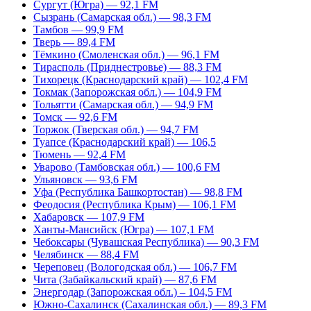
Сургут (Югра) — 92,1 FM
Сызрань (Самарская обл.) — 98,3 FM
Тамбов — 99,9 FM
Тверь — 89,4 FM
Тёмкино (Смоленская обл.) — 96,1 FM
Тирасполь (Приднестровье) — 88,3 FM
Тихорецк (Краснодарский край) — 102,4 FM
Токмак (Запорожская обл.) — 104,9 FM
Тольятти (Самарская обл.) — 94,9 FM
Томск — 92,6 FM
Торжок (Тверская обл.) — 94,7 FM
Туапсе (Краснодарский край) — 106,5
Тюмень — 92,4 FM
Уварово (Тамбовская обл.) — 100,6 FM
Ульяновск — 93,6 FM
Уфа (Республика Башкортостан) — 98,8 FM
Феодосия (Республика Крым) — 106,1 FM
Хабаровск — 107,9 FM
Ханты-Мансийск (Югра) — 107,1 FM
Чебоксары (Чувашская Республика) — 90,3 FM
Челябинск — 88,4 FM
Череповец (Вологодская обл.) — 106,7 FM
Чита (Забайкальский край) — 87,6 FM
Энергодар (Запорожская обл.) – 104,5 FM
Южно-Сахалинск (Сахалинская обл.) — 89,3 FM