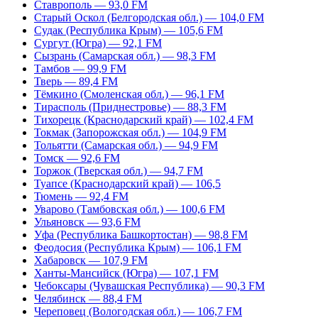
Ставрополь — 93,0 FM
Старый Оскол (Белгородская обл.) — 104,0 FM
Судак (Республика Крым) — 105,6 FM
Сургут (Югра) — 92,1 FM
Сызрань (Самарская обл.) — 98,3 FM
Тамбов — 99,9 FM
Тверь — 89,4 FM
Тёмкино (Смоленская обл.) — 96,1 FM
Тирасполь (Приднестровье) — 88,3 FM
Тихорецк (Краснодарский край) — 102,4 FM
Токмак (Запорожская обл.) — 104,9 FM
Тольятти (Самарская обл.) — 94,9 FM
Томск — 92,6 FM
Торжок (Тверская обл.) — 94,7 FM
Туапсе (Краснодарский край) — 106,5
Тюмень — 92,4 FM
Уварово (Тамбовская обл.) — 100,6 FM
Ульяновск — 93,6 FM
Уфа (Республика Башкортостан) — 98,8 FM
Феодосия (Республика Крым) — 106,1 FM
Хабаровск — 107,9 FM
Ханты-Мансийск (Югра) — 107,1 FM
Чебоксары (Чувашская Республика) — 90,3 FM
Челябинск — 88,4 FM
Череповец (Вологодская обл.) — 106,7 FM