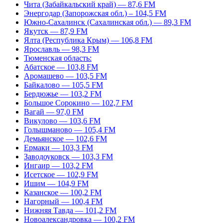
Чита (Забайкальский край) — 87,6 FM
Энергодар (Запорожская обл.) – 104,5 FM
Южно-Сахалинск (Сахалинская обл.) — 89,3 FM
Якутск — 87,9 FM
Ялта (Республика Крым) — 106,8 FM
Ярославль — 98,3 FM
Тюменская область:
Абатское — 103,8 FM
Аромашево — 103,5 FM
Байкалово — 105,5 FM
Бердюжье — 103,2 FM
Большое Сорокино — 102,7 FM
Вагай — 97,0 FM
Викулово — 103,6 FM
Голышманово — 105,4 FM
Демьянское — 102,6 FM
Ермаки — 103,3 FM
Заводоуковск — 103,3 FM
Ингаир — 103,2 FM
Исетское — 102,9 FM
Ишим — 104,9 FM
Казанское — 100,2 FM
Нагорный — 100,4 FM
Нижняя Тавда — 101,2 FM
Новоалександровка — 100,2 FM