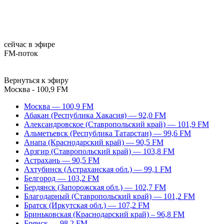
сейчас в эфире
FM-поток
Вернуться к эфиру
Москва - 100,9 FM
Москва — 100,9 FM
Абакан (Республика Хакасия) — 92,0 FM
Александровское (Ставропольский край) — 101,9 FM
Альметьевск (Республика Татарстан) — 99,6 FM
Анапа (Краснодарский край) — 90,5 FM
Арзгир (Ставропольский край) — 103,8 FM
Астрахань — 90,5 FM
Ахтубинск (Астраханская обл.) — 99,1 FM
Белгород — 103,2 FM
Бердянск (Запорожская обл.) — 102,7 FM
Благодарный (Ставропольский край) — 101,2 FM
Братск (Иркутская обл.) — 107,2 FM
Бриньковская (Краснодарский край) – 96,8 FM
Брянск — 98,2 FM