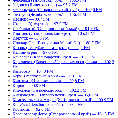
Жердевка (Тамбовская обл.) — 103,3 FM
Задонск (Липецкая обл.) — 95,2 FM
Зеленокумск (Ставропольский край) — 100,0 FM
Златоуст (Челябинская обл.) — 106,4 FM
Иваново — 99,7 FM
Ижевск (Удмуртия) — 97,0 FM
Изобильный (Ставропольский край) — 94,8 FM
Ипатово (Ставропольский край) — 105,3 FM
Иркутск — 88,5 FM
Йошкар-Ола (Республика Марий Эл) — 88,7 FM
Казань (Республика Татарстан) — 95,5 FM
Калининград — 97,0 FM
Каневская (Краснодарский край) — 105,1 FM
Карачаевск (Карачаево-Черкесская республика) — 102,3
FM
Кемерово — 104,3 FM
Керчь (Республика Крым) — 101,8 FM
Кинешма (Ивановская обл.) — 90,8 FM
Киров — 90,8 FM
Кирсанов (Тамбовская обл.) — 102,2 FM
Кисловодск (Ставропольский край) — 95,0 FM
Комсомольск-на-Амуре (Хабаровский край) — 99,9 FM
Копейск (Челябинская обл.) — 88,4 FM
Кострома — 92,0 FM
Красногвардейское (Ставропольский край) — 104,5 FM