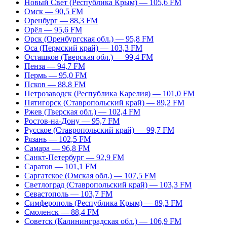
Новый Свет (Республика Крым) — 105,6 FM
Омск — 90,5 FM
Оренбург — 88,3 FM
Орёл — 95,6 FM
Орск (Оренбургская обл.) — 95,8 FM
Оса (Пермский край) — 103,3 FM
Осташков (Тверская обл.) — 99,4 FM
Пенза — 94,7 FM
Пермь — 95,0 FM
Псков — 88,8 FM
Петрозаводск (Республика Карелия) — 101,0 FM
Пятигорск (Ставропольский край) — 89,2 FM
Ржев (Тверская обл.) — 102,4 FM
Ростов-на-Дону — 95,7 FM
Русское (Ставропольский край) — 99,7 FM
Рязань — 102,5 FM
Самара — 96,8 FM
Санкт-Петербург — 92,9 FM
Саратов — 101,1 FM
Саргатское (Омская обл.) — 107,5 FM
Светлоград (Ставропольский край) — 103,3 FM
Севастополь — 103,7 FM
Симферополь (Республика Крым) — 89,3 FM
Смоленск — 88,4 FM
Советск (Калининградская обл.) — 106,9 FM