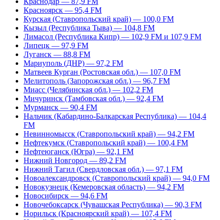
Краснодар — 87,9 FM
Красноярск — 95,4 FM
Курская (Ставропольский край) — 100,0 FM
Кызыл (Республика Тыва) — 104,8 FM
Лимасол (Республика Кипр) — 102,9 FM и 107,9 FM
Липецк — 97,9 FM
Луганск — 88,8 FM
Мариуполь (ДНР) — 97,2 FM
Матвеев Курган (Ростовская обл.) — 107,0 FM
Мелитополь (Запорожская обл.) — 96,7 FM
Миасс (Челябинская обл.) — 102,2 FM
Мичуринск (Тамбовская обл.) — 92,4 FM
Мурманск — 90,4 FM
Нальчик (Кабардино-Балкарская Республика) — 104,4
FM
Невинномысск (Ставропольский край) — 94,2 FM
Нефтекумск (Ставропольский край) — 100,4 FM
Нефтеюганск (Югра) — 92,1 FM
Нижний Новгород — 89,2 FM
Нижний Тагил (Свердловская обл.) — 97,1 FM
Новоалександровск (Ставропольский край) — 94,0 FM
Новокузнецк (Кемеровская область) — 94,2 FM
Новосибирск — 94,6 FM
Новочебоксарск (Чувашская Республика) — 90,3 FM
Норильск (Красноярский край) — 107,4 FM