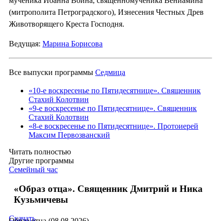
мученика Иоанна Воина, священномученика Вениамина
(митрополита Петроградского), Изнесения Честных Древ
Животворящего Креста Господня.
Ведущая:
Марина Борисова
Все выпуски программы
Седмица
«10-е воскресенье по Пятидесятнице». Священник
Стахий Колотвин
«9-е воскресенье по Пятидесятнице». Священник
Стахий Колотвин
«8-е воскресенье по Пятидесятнице». Протоиерей
Максим Первозванский
Читать полностью
Другие программы
Семейный час
«Образ отца». Священник Дмитрий и Ника
Кузьмичевы
Скачать
Образ отца (08.08.2026)