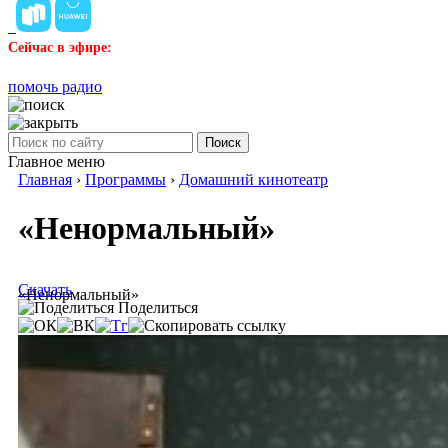
Сейчас в эфире:
помочь радио
Поиск
Главное меню
Главная
›
Программы
›
Домашний кинотеатр
«Ненормальный»
Скачать
«Ненормальный»
Поделиться