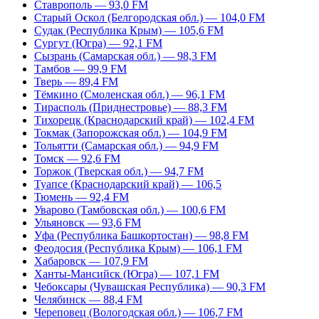
Ставрополь — 93,0 FM
Старый Оскол (Белгородская обл.) — 104,0 FM
Судак (Республика Крым) — 105,6 FM
Сургут (Югра) — 92,1 FM
Сызрань (Самарская обл.) — 98,3 FM
Тамбов — 99,9 FM
Тверь — 89,4 FM
Тёмкино (Смоленская обл.) — 96,1 FM
Тирасполь (Приднестровье) — 88,3 FM
Тихорецк (Краснодарский край) — 102,4 FM
Токмак (Запорожская обл.) — 104,9 FM
Тольятти (Самарская обл.) — 94,9 FM
Томск — 92,6 FM
Торжок (Тверская обл.) — 94,7 FM
Туапсе (Краснодарский край) — 106,5
Тюмень — 92,4 FM
Уварово (Тамбовская обл.) — 100,6 FM
Ульяновск — 93,6 FM
Уфа (Республика Башкортостан) — 98,8 FM
Феодосия (Республика Крым) — 106,1 FM
Хабаровск — 107,9 FM
Ханты-Мансийск (Югра) — 107,1 FM
Чебоксары (Чувашская Республика) — 90,3 FM
Челябинск — 88,4 FM
Череповец (Вологодская обл.) — 106,7 FM