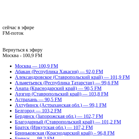
сейчас в эфире
FM-поток
Вернуться к эфиру
Москва - 100,9 FM
Москва — 100,9 FM
Абакан (Республика Хакасия) — 92,0 FM
Александровское (Ставропольский край) — 101,9 FM
Альметьевск (Республика Татарстан) — 99,6 FM
Анапа (Краснодарский край) — 90,5 FM
Арзгир (Ставропольский край) — 103,8 FM
Астрахань — 90,5 FM
Ахтубинск (Астраханская обл.) — 99,1 FM
Белгород — 103,2 FM
Бердянск (Запорожская обл.) — 102,7 FM
Благодарный (Ставропольский край) — 101,2 FM
Братск (Иркутская обл.) — 107,2 FM
Бриньковская (Краснодарский край) – 96,8 FM
Брянск — 98,2 FM