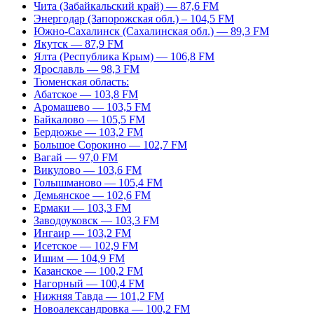
Чита (Забайкальский край) — 87,6 FM
Энергодар (Запорожская обл.) – 104,5 FM
Южно-Сахалинск (Сахалинская обл.) — 89,3 FM
Якутск — 87,9 FM
Ялта (Республика Крым) — 106,8 FM
Ярославль — 98,3 FM
Тюменская область:
Абатское — 103,8 FM
Аромашево — 103,5 FM
Байкалово — 105,5 FM
Бердюжье — 103,2 FM
Большое Сорокино — 102,7 FM
Вагай — 97,0 FM
Викулово — 103,6 FM
Голышманово — 105,4 FM
Демьянское — 102,6 FM
Ермаки — 103,3 FM
Заводоуковск — 103,3 FM
Ингаир — 103,2 FM
Исетское — 102,9 FM
Ишим — 104,9 FM
Казанское — 100,2 FM
Нагорный — 100,4 FM
Нижняя Тавда — 101,2 FM
Новоалександровка — 100,2 FM