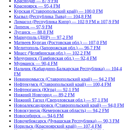
Краснодар — 87,9 FM
Красноярск — 95,4 FM
Курская (Ставропольский край) — 100,0 FM
Кызыл (Республика Тыва) — 104,8 FM
Лимасол (Республика Кипр) — 102,9 FM и 107,9 FM
Липецк — 97,9 FM
Луганск — 88,8 FM
Мариуполь (ДНР) — 97,2 FM
Матвеев Курган (Ростовская обл.) — 107,0 FM
Мелитополь (Запорожская обл.) — 96,7 FM
Миасс (Челябинская обл.) — 102,2 FM
Мичуринск (Тамбовская обл.) — 92,4 FM
Мурманск — 90,4 FM
Нальчик (Кабардино-Балкарская Республика) — 104,4
FM
Невинномысск (Ставропольский край) — 94,2 FM
Нефтекумск (Ставропольский край) — 100,4 FM
Нефтеюганск (Югра) — 92,1 FM
Нижний Новгород — 89,2 FM
Нижний Тагил (Свердловская обл.) — 97,1 FM
Новоалександровск (Ставропольский край) — 94,0 FM
Новокузнецк (Кемеровская область) — 94,2 FM
Новосибирск — 94,6 FM
Новочебоксарск (Чувашская Республика) — 90,3 FM
Норильск (Красноярский край) — 107,4 FM