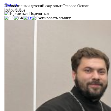
Скачать
Православный детский сад: опыт Старого Оскола
08.08.2026
(08.08.2026)
Поделиться