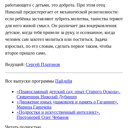
работающего с детьми, это доброта. При этом отец
Николай предостерегает от механической религиозности:
если ребёнка заставляют зубрить молитвы, таинства теряют
для него живой смысл. Он различает два воцерковления:
детское, когда тебя привели за руку, и осознанное, когда
человек сам захотел молиться или поститься. Задача
взрослых, по его словам, сделать первое таким, чтобы
второе пришло само.
Ведущий:
Сергей Платонов
Все выпуски программы
Пайдейя
«Православный детский сад: опыт Старого Оскола».
Священник Николай Дубинин
«Движение юных ушаковцев и память о Гагарине».
Марина Ганичева
«Подростки и искусственный интеллект».
Протоиерей Олег Чебанов
Читать полностью