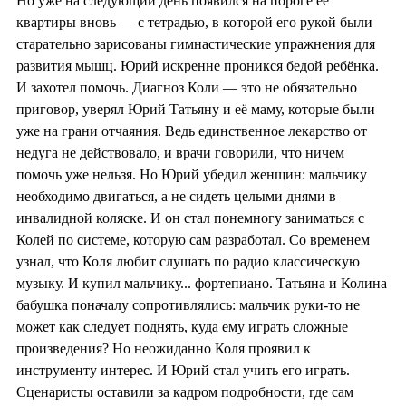
Но уже на следующий день появился на пороге её
квартиры вновь — с тетрадью, в которой его рукой были
старательно зарисованы гимнастические упражнения для
развития мышц. Юрий искренне проникся бедой ребёнка.
И захотел помочь. Диагноз Коли — это не обязательно
приговор, уверял Юрий Татьяну и её маму, которые были
уже на грани отчаяния. Ведь единственное лекарство от
недуга не действовало, и врачи говорили, что ничем
помочь уже нельзя. Но Юрий убедил женщин: мальчику
необходимо двигаться, а не сидеть целыми днями в
инвалидной коляске. И он стал понемногу заниматься с
Колей по системе, которую сам разработал. Со временем
узнал, что Коля любит слушать по радио классическую
музыку. И купил мальчику... фортепиано. Татьяна и Колина
бабушка поначалу сопротивлялись: мальчик руки-то не
может как следует поднять, куда ему играть сложные
произведения? Но неожиданно Коля проявил к
инструменту интерес. И Юрий стал учить его играть.
Сценаристы оставили за кадром подробности, где сам