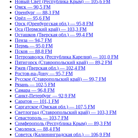
Новый Свет (Республика Крым) — 105,6 FM
Омск — 90,5 FM
Оренбург — 88,3 FM
Орёл — 95,6 FM
Орск (Оренбургская обл.) — 95,8 FM
Оса (Пермский край) — 103,3 FM
Осташков (Тверская обл.) — 99,4 FM
Пенза — 94,7 FM
Пермь — 95,0 FM
Псков — 88,8 FM
Петрозаводск (Республика Карелия) — 101,0 FM
Пятигорск (Ставропольский край) — 89,2 FM
Ржев (Тверская обл.) — 102,4 FM
Ростов-на-Дону — 95,7 FM
Русское (Ставропольский край) — 99,7 FM
Рязань — 102,5 FM
Самара — 96,8 FM
Санкт-Петербург — 92,9 FM
Саратов — 101,1 FM
Саргатское (Омская обл.) — 107,5 FM
Светлоград (Ставропольский край) — 103,3 FM
Севастополь — 103,7 FM
Симферополь (Республика Крым) — 89,3 FM
Смоленск — 88,4 FM
Советск (Калининградская обл.) — 106,9 FM