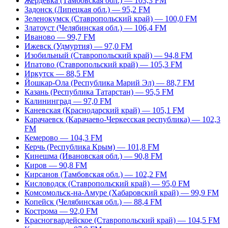
Жердевка (Тамбовская обл.) — 103,3 FM
Задонск (Липецкая обл.) — 95,2 FM
Зеленокумск (Ставропольский край) — 100,0 FM
Златоуст (Челябинская обл.) — 106,4 FM
Иваново — 99,7 FM
Ижевск (Удмуртия) — 97,0 FM
Изобильный (Ставропольский край) — 94,8 FM
Ипатово (Ставропольский край) — 105,3 FM
Иркутск — 88,5 FM
Йошкар-Ола (Республика Марий Эл) — 88,7 FM
Казань (Республика Татарстан) — 95,5 FM
Калининград — 97,0 FM
Каневская (Краснодарский край) — 105,1 FM
Карачаевск (Карачаево-Черкесская республика) — 102,3
FM
Кемерово — 104,3 FM
Керчь (Республика Крым) — 101,8 FM
Кинешма (Ивановская обл.) — 90,8 FM
Киров — 90,8 FM
Кирсанов (Тамбовская обл.) — 102,2 FM
Кисловодск (Ставропольский край) — 95,0 FM
Комсомольск-на-Амуре (Хабаровский край) — 99,9 FM
Копейск (Челябинская обл.) — 88,4 FM
Кострома — 92,0 FM
Красногвардейское (Ставропольский край) — 104,5 FM