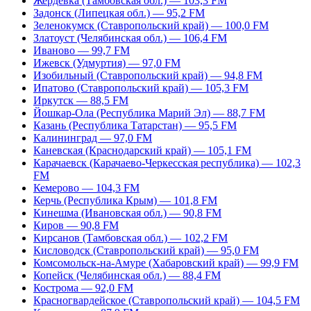
Жердевка (Тамбовская обл.) — 103,3 FM
Задонск (Липецкая обл.) — 95,2 FM
Зеленокумск (Ставропольский край) — 100,0 FM
Златоуст (Челябинская обл.) — 106,4 FM
Иваново — 99,7 FM
Ижевск (Удмуртия) — 97,0 FM
Изобильный (Ставропольский край) — 94,8 FM
Ипатово (Ставропольский край) — 105,3 FM
Иркутск — 88,5 FM
Йошкар-Ола (Республика Марий Эл) — 88,7 FM
Казань (Республика Татарстан) — 95,5 FM
Калининград — 97,0 FM
Каневская (Краснодарский край) — 105,1 FM
Карачаевск (Карачаево-Черкесская республика) — 102,3
FM
Кемерово — 104,3 FM
Керчь (Республика Крым) — 101,8 FM
Кинешма (Ивановская обл.) — 90,8 FM
Киров — 90,8 FM
Кирсанов (Тамбовская обл.) — 102,2 FM
Кисловодск (Ставропольский край) — 95,0 FM
Комсомольск-на-Амуре (Хабаровский край) — 99,9 FM
Копейск (Челябинская обл.) — 88,4 FM
Кострома — 92,0 FM
Красногвардейское (Ставропольский край) — 104,5 FM