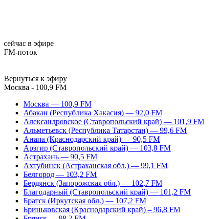
сейчас в эфире
FM-поток
Вернуться к эфиру
Москва - 100,9 FM
Москва — 100,9 FM
Абакан (Республика Хакасия) — 92,0 FM
Александровское (Ставропольский край) — 101,9 FM
Альметьевск (Республика Татарстан) — 99,6 FM
Анапа (Краснодарский край) — 90,5 FM
Арзгир (Ставропольский край) — 103,8 FM
Астрахань — 90,5 FM
Ахтубинск (Астраханская обл.) — 99,1 FM
Белгород — 103,2 FM
Бердянск (Запорожская обл.) — 102,7 FM
Благодарный (Ставропольский край) — 101,2 FM
Братск (Иркутская обл.) — 107,2 FM
Бриньковская (Краснодарский край) – 96,8 FM
Брянск — 98,2 FM