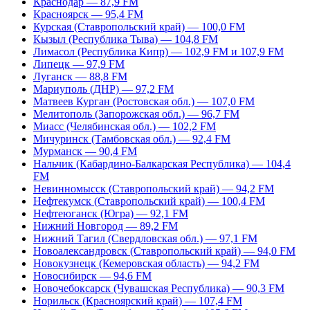
Краснодар — 87,9 FM
Красноярск — 95,4 FM
Курская (Ставропольский край) — 100,0 FM
Кызыл (Республика Тыва) — 104,8 FM
Лимасол (Республика Кипр) — 102,9 FM и 107,9 FM
Липецк — 97,9 FM
Луганск — 88,8 FM
Мариуполь (ДНР) — 97,2 FM
Матвеев Курган (Ростовская обл.) — 107,0 FM
Мелитополь (Запорожская обл.) — 96,7 FM
Миасс (Челябинская обл.) — 102,2 FM
Мичуринск (Тамбовская обл.) — 92,4 FM
Мурманск — 90,4 FM
Нальчик (Кабардино-Балкарская Республика) — 104,4
FM
Невинномысск (Ставропольский край) — 94,2 FM
Нефтекумск (Ставропольский край) — 100,4 FM
Нефтеюганск (Югра) — 92,1 FM
Нижний Новгород — 89,2 FM
Нижний Тагил (Свердловская обл.) — 97,1 FM
Новоалександровск (Ставропольский край) — 94,0 FM
Новокузнецк (Кемеровская область) — 94,2 FM
Новосибирск — 94,6 FM
Новочебоксарск (Чувашская Республика) — 90,3 FM
Норильск (Красноярский край) — 107,4 FM