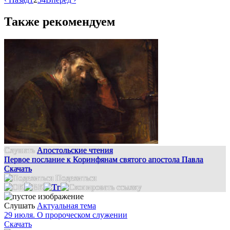
Также рекомендуем
Слушать
Апостольские чтения
Первое послание к Коринфянам святого апостола Павла
Скачать
Поделиться
Слушать
Актуальная тема
29 июля. О пророческом служении
Скачать