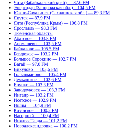
Чита (Забайкальский край) — 87,6 FM
Энергодар (Запорожская обл.) – 104,5 FM
Южно-Сахалинск (Сахалинская обл.) — 89,3 FM
Якутск — 87,9 FM
Ялта (Республика Крым) — 106,8 FM
Ярославль — 98,3 FM
Тюменская область:
Абатское — 103,8 FM
Аромашево — 103,5 FM
Байкалово — 105,5 FM
Бердюжье — 103,2 FM
Большое Сорокино — 102,7 FM
Вагай — 97,0 FM
Викулово — 103,6 FM
Голышманово — 105,4 FM
Демьянское — 102,6 FM
Ермаки — 103,3 FM
Заводоуковск — 103,3 FM
Ингаир — 103,2 FM
Исетское — 102,9 FM
Ишим — 104,9 FM
Казанское — 100,2 FM
Нагорный — 100,4 FM
Нижняя Тавда — 101,2 FM
Новоалександровка — 100,2 FM