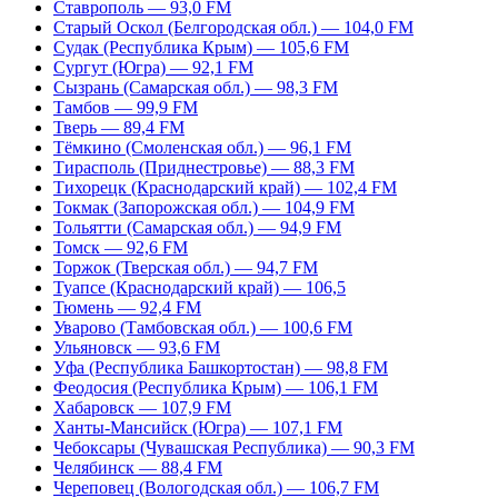
Ставрополь — 93,0 FM
Старый Оскол (Белгородская обл.) — 104,0 FM
Судак (Республика Крым) — 105,6 FM
Сургут (Югра) — 92,1 FM
Сызрань (Самарская обл.) — 98,3 FM
Тамбов — 99,9 FM
Тверь — 89,4 FM
Тёмкино (Смоленская обл.) — 96,1 FM
Тирасполь (Приднестровье) — 88,3 FM
Тихорецк (Краснодарский край) — 102,4 FM
Токмак (Запорожская обл.) — 104,9 FM
Тольятти (Самарская обл.) — 94,9 FM
Томск — 92,6 FM
Торжок (Тверская обл.) — 94,7 FM
Туапсе (Краснодарский край) — 106,5
Тюмень — 92,4 FM
Уварово (Тамбовская обл.) — 100,6 FM
Ульяновск — 93,6 FM
Уфа (Республика Башкортостан) — 98,8 FM
Феодосия (Республика Крым) — 106,1 FM
Хабаровск — 107,9 FM
Ханты-Мансийск (Югра) — 107,1 FM
Чебоксары (Чувашская Республика) — 90,3 FM
Челябинск — 88,4 FM
Череповец (Вологодская обл.) — 106,7 FM