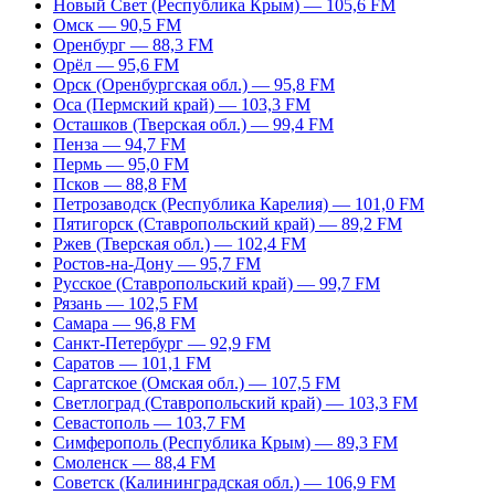
Новый Свет (Республика Крым) — 105,6 FM
Омск — 90,5 FM
Оренбург — 88,3 FM
Орёл — 95,6 FM
Орск (Оренбургская обл.) — 95,8 FM
Оса (Пермский край) — 103,3 FM
Осташков (Тверская обл.) — 99,4 FM
Пенза — 94,7 FM
Пермь — 95,0 FM
Псков — 88,8 FM
Петрозаводск (Республика Карелия) — 101,0 FM
Пятигорск (Ставропольский край) — 89,2 FM
Ржев (Тверская обл.) — 102,4 FM
Ростов-на-Дону — 95,7 FM
Русское (Ставропольский край) — 99,7 FM
Рязань — 102,5 FM
Самара — 96,8 FM
Санкт-Петербург — 92,9 FM
Саратов — 101,1 FM
Саргатское (Омская обл.) — 107,5 FM
Светлоград (Ставропольский край) — 103,3 FM
Севастополь — 103,7 FM
Симферополь (Республика Крым) — 89,3 FM
Смоленск — 88,4 FM
Советск (Калининградская обл.) — 106,9 FM