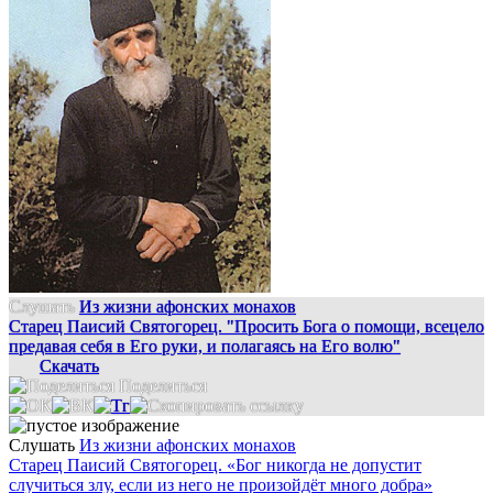
Слушать
Из жизни афонских монахов
Старец Паисий Святогорец. "Просить Бога о помощи, всецело
предавая себя в Его руки, и полагаясь на Его волю"
Скачать
Поделиться
Слушать
Из жизни афонских монахов
Старец Паисий Святогорец. «Бог никогда не допустит
случиться злу, если из него не произойдёт много добра»