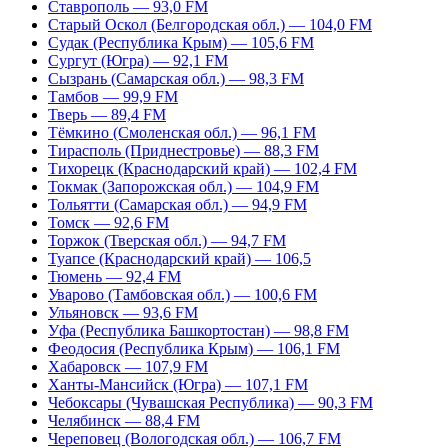
Ставрополь — 93,0 FM
Старый Оскол (Белгородская обл.) — 104,0 FM
Судак (Республика Крым) — 105,6 FM
Сургут (Югра) — 92,1 FM
Сызрань (Самарская обл.) — 98,3 FM
Тамбов — 99,9 FM
Тверь — 89,4 FM
Тёмкино (Смоленская обл.) — 96,1 FM
Тирасполь (Приднестровье) — 88,3 FM
Тихорецк (Краснодарский край) — 102,4 FM
Токмак (Запорожская обл.) — 104,9 FM
Тольятти (Самарская обл.) — 94,9 FM
Томск — 92,6 FM
Торжок (Тверская обл.) — 94,7 FM
Туапсе (Краснодарский край) — 106,5
Тюмень — 92,4 FM
Уварово (Тамбовская обл.) — 100,6 FM
Ульяновск — 93,6 FM
Уфа (Республика Башкортостан) — 98,8 FM
Феодосия (Республика Крым) — 106,1 FM
Хабаровск — 107,9 FM
Ханты-Мансийск (Югра) — 107,1 FM
Чебоксары (Чувашская Республика) — 90,3 FM
Челябинск — 88,4 FM
Череповец (Вологодская обл.) — 106,7 FM