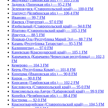
Жердевка (Тамбовская обл.) — 103,3 FM
Задонск (Липецкая обл.) — 95,2 FM
Зеленокумск (Ставропольский край) — 100,0 FM
Златоуст (Челябинская обл.) — 106,4 FM
Иваново — 99,7 FM
Ижевск (Удмуртия) — 97,0 FM
Изобильный (Ставропольский край) — 94,8 FM
Ипатово (Ставропольский край) — 105,3 FM
Иркутск — 88,5 FM
Йошкар-Ола (Республика Марий Эл) — 88,7 FM
Казань (Республика Татарстан) — 95,5 FM
Калининград — 97,0 FM
Каневская (Краснодарский край) — 105,1 FM
Карачаевск (Карачаево-Черкесская республика) — 102,3
FM
Кемерово — 104,3 FM
Керчь (Республика Крым) — 101,8 FM
Кинешма (Ивановская обл.) — 90,8 FM
Киров — 90,8 FM
Кирсанов (Тамбовская обл.) — 102,2 FM
Кисловодск (Ставропольский край) — 95,0 FM
Комсомольск-на-Амуре (Хабаровский край) — 99,9 FM
Копейск (Челябинская обл.) — 88,4 FM
Кострома — 92,0 FM
Красногвардейское (Ставропольский край) — 104,5 FM