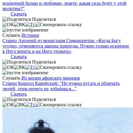
искренней болью и любовью, знаете, какая сила будет у этой
молитвы?"
Скачать
Поделиться
Слушать
Истории
Старец Арсений из монастыря Симонопетра: «Когда Богу
угодно, отменяются законы природы. Нужно только искренне
в Него верить и на Него уповать»
Скачать
Поделиться
Слушать
Из жизни афонских монахов
Старец Кирилл Карейский: "Не нужно ругать и обличать
людей, этим ничего не добьёшься..."
Скачать
Поделиться