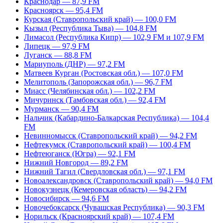
Краснодар — 87,9 FM
Красноярск — 95,4 FM
Курская (Ставропольский край) — 100,0 FM
Кызыл (Республика Тыва) — 104,8 FM
Лимасол (Республика Кипр) — 102,9 FM и 107,9 FM
Липецк — 97,9 FM
Луганск — 88,8 FM
Мариуполь (ДНР) — 97,2 FM
Матвеев Курган (Ростовская обл.) — 107,0 FM
Мелитополь (Запорожская обл.) — 96,7 FM
Миасс (Челябинская обл.) — 102,2 FM
Мичуринск (Тамбовская обл.) — 92,4 FM
Мурманск — 90,4 FM
Нальчик (Кабардино-Балкарская Республика) — 104,4
FM
Невинномысск (Ставропольский край) — 94,2 FM
Нефтекумск (Ставропольский край) — 100,4 FM
Нефтеюганск (Югра) — 92,1 FM
Нижний Новгород — 89,2 FM
Нижний Тагил (Свердловская обл.) — 97,1 FM
Новоалександровск (Ставропольский край) — 94,0 FM
Новокузнецк (Кемеровская область) — 94,2 FM
Новосибирск — 94,6 FM
Новочебоксарск (Чувашская Республика) — 90,3 FM
Норильск (Красноярский край) — 107,4 FM