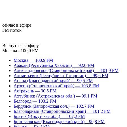
сейчас в эфире
FM-поток
Вернуться к эфиру
Москва - 100,9 FM
Москва — 100,9 FM
Абакан (Республика Хакасия) — 92,0 FM
Александровское (Ставропольский край) — 101,9 FM
Альметьевск (Республика Татарстан) — 99,6 FM
Анапа (Краснодарский край) — 90,5 FM
Арзгир (Ставропольский край) — 103,8 FM
Астрахань — 90,5 FM
Ахтубинск (Астраханская обл.) — 99,1 FM
Белгород — 103,2 FM
Бердянск (Запорожская обл.) — 102,7 FM
Благодарный (Ставропольский край) — 101,2 FM
Братск (Иркутская обл.) — 107,2 FM
Бриньковская (Краснодарский край) – 96,8 FM
Брянск — 98,2 FM