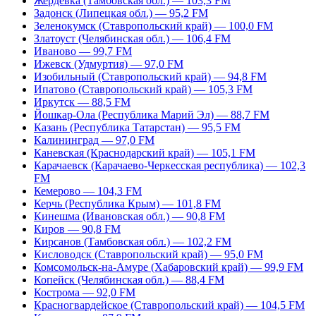
Жердевка (Тамбовская обл.) — 103,3 FM
Задонск (Липецкая обл.) — 95,2 FM
Зеленокумск (Ставропольский край) — 100,0 FM
Златоуст (Челябинская обл.) — 106,4 FM
Иваново — 99,7 FM
Ижевск (Удмуртия) — 97,0 FM
Изобильный (Ставропольский край) — 94,8 FM
Ипатово (Ставропольский край) — 105,3 FM
Иркутск — 88,5 FM
Йошкар-Ола (Республика Марий Эл) — 88,7 FM
Казань (Республика Татарстан) — 95,5 FM
Калининград — 97,0 FM
Каневская (Краснодарский край) — 105,1 FM
Карачаевск (Карачаево-Черкесская республика) — 102,3
FM
Кемерово — 104,3 FM
Керчь (Республика Крым) — 101,8 FM
Кинешма (Ивановская обл.) — 90,8 FM
Киров — 90,8 FM
Кирсанов (Тамбовская обл.) — 102,2 FM
Кисловодск (Ставропольский край) — 95,0 FM
Комсомольск-на-Амуре (Хабаровский край) — 99,9 FM
Копейск (Челябинская обл.) — 88,4 FM
Кострома — 92,0 FM
Красногвардейское (Ставропольский край) — 104,5 FM