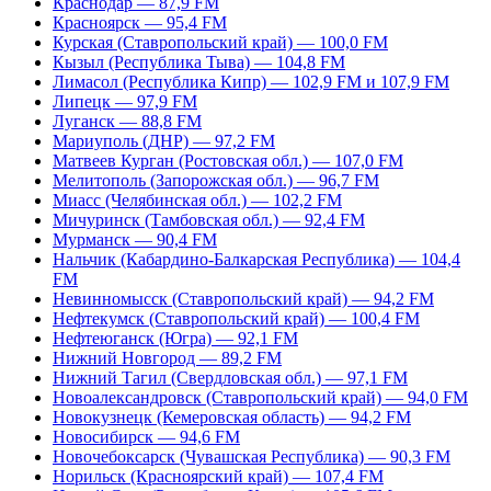
Краснодар — 87,9 FM
Красноярск — 95,4 FM
Курская (Ставропольский край) — 100,0 FM
Кызыл (Республика Тыва) — 104,8 FM
Лимасол (Республика Кипр) — 102,9 FM и 107,9 FM
Липецк — 97,9 FM
Луганск — 88,8 FM
Мариуполь (ДНР) — 97,2 FM
Матвеев Курган (Ростовская обл.) — 107,0 FM
Мелитополь (Запорожская обл.) — 96,7 FM
Миасс (Челябинская обл.) — 102,2 FM
Мичуринск (Тамбовская обл.) — 92,4 FM
Мурманск — 90,4 FM
Нальчик (Кабардино-Балкарская Республика) — 104,4
FM
Невинномысск (Ставропольский край) — 94,2 FM
Нефтекумск (Ставропольский край) — 100,4 FM
Нефтеюганск (Югра) — 92,1 FM
Нижний Новгород — 89,2 FM
Нижний Тагил (Свердловская обл.) — 97,1 FM
Новоалександровск (Ставропольский край) — 94,0 FM
Новокузнецк (Кемеровская область) — 94,2 FM
Новосибирск — 94,6 FM
Новочебоксарск (Чувашская Республика) — 90,3 FM
Норильск (Красноярский край) — 107,4 FM