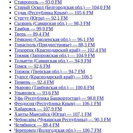
Ставрополь — 93,0 FM
Старый Оскол (Белгородская обл.) — 104,0 FM
Судак (Республика Крым) — 105,6 FM
Сургут (Югра) — 92,1 FM
Сызрань (Самарская обл.) — 98,3 FM
Тамбов — 99,9 FM
Тверь — 89,4 FM
Тёмкино (Смоленская обл.) — 96,1 FM
Тирасполь (Приднестровье) — 88,3 FM
Тихорецк (Краснодарский край) — 102,4 FM
Токмак (Запорожская обл.) — 104,9 FM
Тольятти (Самарская обл.) — 94,9 FM
Томск — 92,6 FM
Торжок (Тверская обл.) — 94,7 FM
Туапсе (Краснодарский край) — 106,5
Тюмень — 92,4 FM
Уварово (Тамбовская обл.) — 100,6 FM
Ульяновск — 93,6 FM
Уфа (Республика Башкортостан) — 98,8 FM
Феодосия (Республика Крым) — 106,1 FM
Хабаровск — 107,9 FM
Ханты-Мансийск (Югра) — 107,1 FM
Чебоксары (Чувашская Республика) — 90,3 FM
Челябинск — 88,4 FM
Череповец (Вологодская обл.) — 106,7 FM