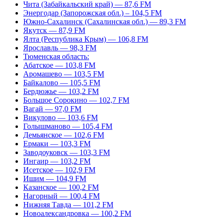
Чита (Забайкальский край) — 87,6 FM
Энергодар (Запорожская обл.) – 104,5 FM
Южно-Сахалинск (Сахалинская обл.) — 89,3 FM
Якутск — 87,9 FM
Ялта (Республика Крым) — 106,8 FM
Ярославль — 98,3 FM
Тюменская область:
Абатское — 103,8 FM
Аромашево — 103,5 FM
Байкалово — 105,5 FM
Бердюжье — 103,2 FM
Большое Сорокино — 102,7 FM
Вагай — 97,0 FM
Викулово — 103,6 FM
Голышманово — 105,4 FM
Демьянское — 102,6 FM
Ермаки — 103,3 FM
Заводоуковск — 103,3 FM
Ингаир — 103,2 FM
Исетское — 102,9 FM
Ишим — 104,9 FM
Казанское — 100,2 FM
Нагорный — 100,4 FM
Нижняя Тавда — 101,2 FM
Новоалександровка — 100,2 FM