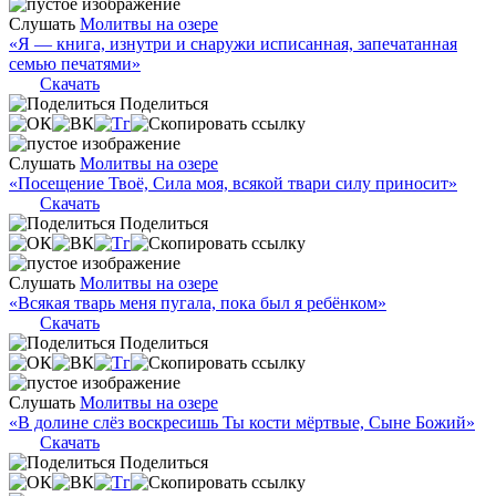
Слушать
Молитвы на озере
«Я — книга, изнутри и снаружи исписанная, запечатанная
семью печатями»
Скачать
Поделиться
Слушать
Молитвы на озере
«Посещение Твоё, Сила моя, всякой твари силу приносит»
Скачать
Поделиться
Слушать
Молитвы на озере
«Всякая тварь меня пугала, пока был я ребёнком»
Скачать
Поделиться
Слушать
Молитвы на озере
«В долине слёз воскресишь Ты кости мёртвые, Сыне Божий»
Скачать
Поделиться