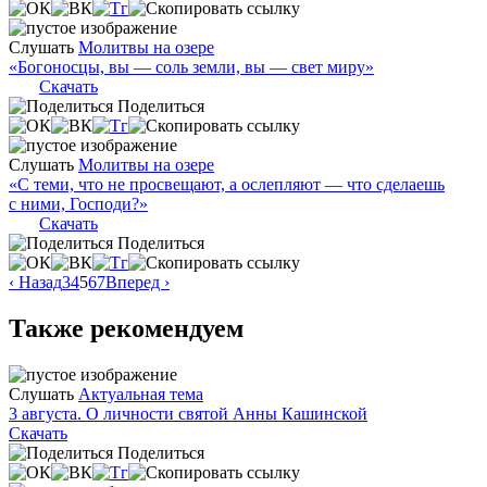
Слушать
Молитвы на озере
«Богоносцы, вы — соль земли, вы — свет миру»
Скачать
Поделиться
Слушать
Молитвы на озере
«С теми, что не просвещают, а ослепляют — что сделаешь
с ними, Господи?»
Скачать
Поделиться
‹ Назад
3
4
5
6
7
Вперед ›
Также рекомендуем
Слушать
Актуальная тема
3 августа. О личности святой Анны Кашинской
Скачать
Поделиться