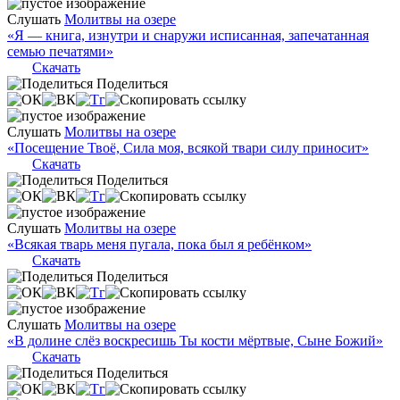
Слушать
Молитвы на озере
«Я — книга, изнутри и снаружи исписанная, запечатанная
семью печатями»
Скачать
Поделиться
Слушать
Молитвы на озере
«Посещение Твоё, Сила моя, всякой твари силу приносит»
Скачать
Поделиться
Слушать
Молитвы на озере
«Всякая тварь меня пугала, пока был я ребёнком»
Скачать
Поделиться
Слушать
Молитвы на озере
«В долине слёз воскресишь Ты кости мёртвые, Сыне Божий»
Скачать
Поделиться