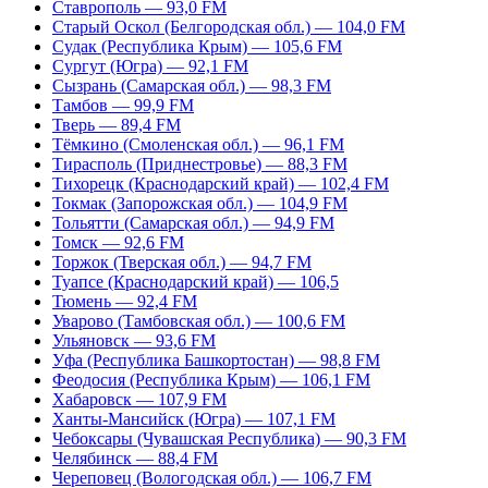
Ставрополь — 93,0 FM
Старый Оскол (Белгородская обл.) — 104,0 FM
Судак (Республика Крым) — 105,6 FM
Сургут (Югра) — 92,1 FM
Сызрань (Самарская обл.) — 98,3 FM
Тамбов — 99,9 FM
Тверь — 89,4 FM
Тёмкино (Смоленская обл.) — 96,1 FM
Тирасполь (Приднестровье) — 88,3 FM
Тихорецк (Краснодарский край) — 102,4 FM
Токмак (Запорожская обл.) — 104,9 FM
Тольятти (Самарская обл.) — 94,9 FM
Томск — 92,6 FM
Торжок (Тверская обл.) — 94,7 FM
Туапсе (Краснодарский край) — 106,5
Тюмень — 92,4 FM
Уварово (Тамбовская обл.) — 100,6 FM
Ульяновск — 93,6 FM
Уфа (Республика Башкортостан) — 98,8 FM
Феодосия (Республика Крым) — 106,1 FM
Хабаровск — 107,9 FM
Ханты-Мансийск (Югра) — 107,1 FM
Чебоксары (Чувашская Республика) — 90,3 FM
Челябинск — 88,4 FM
Череповец (Вологодская обл.) — 106,7 FM