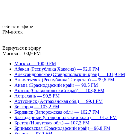
сейчас в эфире
FM-поток
Вернуться к эфиру
Москва - 100,9 FM
Москва — 100,9 FM
Абакан (Республика Хакасия) — 92,0 FM
Александровское (Ставропольский край) — 101,9 FM
Альметьевск (Республика Татарстан) — 99,6 FM
Анапа (Краснодарский край) — 90,5 FM
Арзгир (Ставропольский край) — 103,8 FM
Астрахань — 90,5 FM
Ахтубинск (Астраханская обл.) — 99,1 FM
Белгород — 103,2 FM
Бердянск (Запорожская обл.) — 102,7 FM
Благодарный (Ставропольский край) — 101,2 FM
Братск (Иркутская обл.) — 107,2 FM
Бриньковская (Краснодарский край) – 96,8 FM
Брянск — 98,2 FM