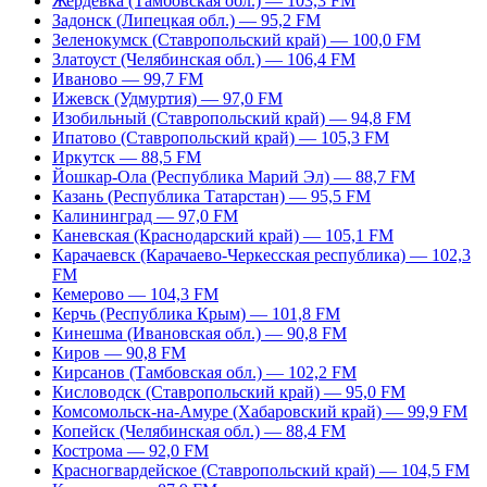
Жердевка (Тамбовская обл.) — 103,3 FM
Задонск (Липецкая обл.) — 95,2 FM
Зеленокумск (Ставропольский край) — 100,0 FM
Златоуст (Челябинская обл.) — 106,4 FM
Иваново — 99,7 FM
Ижевск (Удмуртия) — 97,0 FM
Изобильный (Ставропольский край) — 94,8 FM
Ипатово (Ставропольский край) — 105,3 FM
Иркутск — 88,5 FM
Йошкар-Ола (Республика Марий Эл) — 88,7 FM
Казань (Республика Татарстан) — 95,5 FM
Калининград — 97,0 FM
Каневская (Краснодарский край) — 105,1 FM
Карачаевск (Карачаево-Черкесская республика) — 102,3
FM
Кемерово — 104,3 FM
Керчь (Республика Крым) — 101,8 FM
Кинешма (Ивановская обл.) — 90,8 FM
Киров — 90,8 FM
Кирсанов (Тамбовская обл.) — 102,2 FM
Кисловодск (Ставропольский край) — 95,0 FM
Комсомольск-на-Амуре (Хабаровский край) — 99,9 FM
Копейск (Челябинская обл.) — 88,4 FM
Кострома — 92,0 FM
Красногвардейское (Ставропольский край) — 104,5 FM