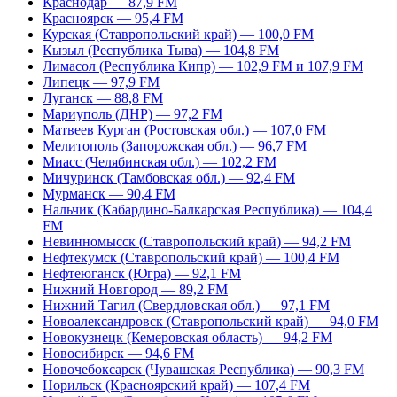
Краснодар — 87,9 FM
Красноярск — 95,4 FM
Курская (Ставропольский край) — 100,0 FM
Кызыл (Республика Тыва) — 104,8 FM
Лимасол (Республика Кипр) — 102,9 FM и 107,9 FM
Липецк — 97,9 FM
Луганск — 88,8 FM
Мариуполь (ДНР) — 97,2 FM
Матвеев Курган (Ростовская обл.) — 107,0 FM
Мелитополь (Запорожская обл.) — 96,7 FM
Миасс (Челябинская обл.) — 102,2 FM
Мичуринск (Тамбовская обл.) — 92,4 FM
Мурманск — 90,4 FM
Нальчик (Кабардино-Балкарская Республика) — 104,4
FM
Невинномысск (Ставропольский край) — 94,2 FM
Нефтекумск (Ставропольский край) — 100,4 FM
Нефтеюганск (Югра) — 92,1 FM
Нижний Новгород — 89,2 FM
Нижний Тагил (Свердловская обл.) — 97,1 FM
Новоалександровск (Ставропольский край) — 94,0 FM
Новокузнецк (Кемеровская область) — 94,2 FM
Новосибирск — 94,6 FM
Новочебоксарск (Чувашская Республика) — 90,3 FM
Норильск (Красноярский край) — 107,4 FM