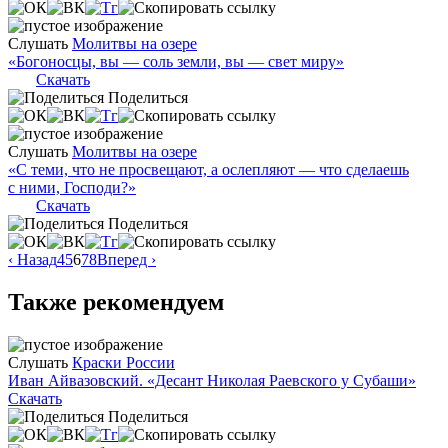
Слушать
Молитвы на озере
«Богоносцы, вы — соль земли, вы — свет миру»
Скачать
Поделиться
Слушать
Молитвы на озере
«С теми, что не просвещают, а ослепляют — что сделаешь
с ними, Господи?»
Скачать
Поделиться
‹ Назад
4
5
6
7
8
Вперед ›
Также рекомендуем
Слушать
Краски России
Иван Айвазовский. «Десант Николая Раевского у Субаши»
Скачать
Поделиться