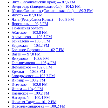
Чита (Забайкальский край) — 87,6 FM
Энергодар (Запорожская обл.) – 104,5 FM
Южно-Сахалинск (Сахалинская обл.) — 89,3 FM
Якутск — 87,9 FM
Ялта (Республика Крым) — 106,8 FM
Ярославль — 98,3 FM
Тюменская область:
Абатское — 103,8 FM
Аромашево — 103,5 FM
Байкалово — 105,5 FM
Бердюжье — 103,2 FM
Большое Сорокино — 102,7 FM
Вагай — 97,0 FM
Викулово — 103,6 FM
Голышманово — 105,4 FM
Демьянское — 102,6 FM
Ермаки — 103,3 FM
Заводоуковск — 103,3 FM
Ингаир — 103,2 FM
Исетское — 102,9 FM
Ишим — 104,9 FM
Казанское — 100,2 FM
Нагорный — 100,4 FM
Нижняя Тавда — 101,2 FM
Новоалександровка — 100,2 FM