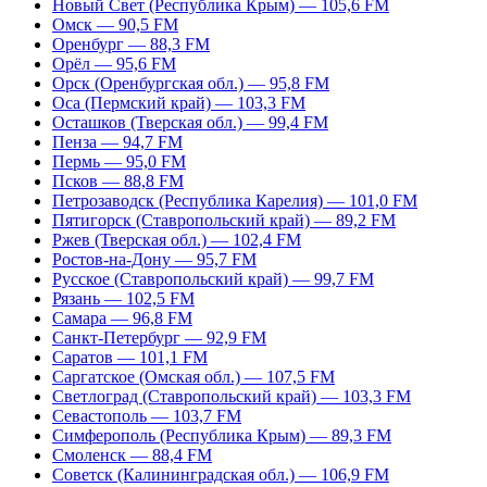
Новый Свет (Республика Крым) — 105,6 FM
Омск — 90,5 FM
Оренбург — 88,3 FM
Орёл — 95,6 FM
Орск (Оренбургская обл.) — 95,8 FM
Оса (Пермский край) — 103,3 FM
Осташков (Тверская обл.) — 99,4 FM
Пенза — 94,7 FM
Пермь — 95,0 FM
Псков — 88,8 FM
Петрозаводск (Республика Карелия) — 101,0 FM
Пятигорск (Ставропольский край) — 89,2 FM
Ржев (Тверская обл.) — 102,4 FM
Ростов-на-Дону — 95,7 FM
Русское (Ставропольский край) — 99,7 FM
Рязань — 102,5 FM
Самара — 96,8 FM
Санкт-Петербург — 92,9 FM
Саратов — 101,1 FM
Саргатское (Омская обл.) — 107,5 FM
Светлоград (Ставропольский край) — 103,3 FM
Севастополь — 103,7 FM
Симферополь (Республика Крым) — 89,3 FM
Смоленск — 88,4 FM
Советск (Калининградская обл.) — 106,9 FM