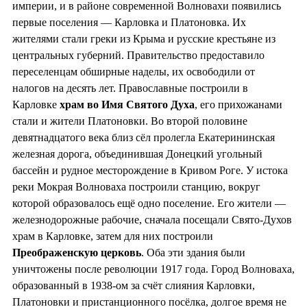
империи, и в районе современной Волновахи появились
первые поселения — Карловка и Платоновка. Их
жителями стали греки из Крыма и русские крестьяне из
центральных губерний. Правительство предоставило
переселенцам обширные наделы, их освободили от
налогов на десять лет. Православные построили в
Карловке
храм во
Имя Святого Духа
, его прихожанами
стали и жители Платоновки. Во второй половине
девятнадцатого века близ сёл пролегла Екатерининская
железная дорога, объединившая Донецкий угольный
бассейн и рудное месторождение в Кривом Роге. У истока
реки Мокрая Волноваха построили станцию, вокруг
которой образовалось ещё одно поселение. Его жители —
железнодорожные рабочие, сначала посещали Свято-Духов
храм в Карловке, затем для них построили
Преображенскую церковь
. Оба эти здания были
уничтожены после революции 1917 года. Город Волноваха,
образованный в 1938-ом за счёт слияния Карловки,
Платоновки и пристанционного посёлка, долгое время не