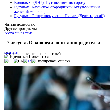
Волноваха (ДНР). Путешествие по городу
Бугульма. Казанско-Богородицкий Бугульминский
женский монастырь
Бугульма. Священномученик Никита (Делекторский)
Читать полностью
Другие программы
Актуальная тема
7 августа. О заповеди почитания родителей
Скачать
О заповеди почитания родителей
Поделиться