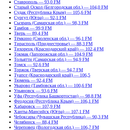
Ставрополь — 93,0 FM
Старый Оскол (Белгородская обл.) — 104,0 FM
Судак (Республика Крым) — 105,6 FM
Сургут (Югра) — 92,1 FM
Сызрань (Самарская обл.) — 98,3 FM
Тамбов — 99,9 FM
Тверь — 89,4 FM
Тёмкино (Смоленская обл.) — 96,1 FM
Тирасполь (Приднестровье) — 88,3 FM
Тихорецк (Краснодарский край) — 102,4 FM
Токмак (Запорожская обл.) — 104,9 FM
Тольятти (Самарская обл.) — 94,9 FM
Томск — 92,6 FM
Торжок (Тверская обл.) — 94,7 FM
Туапсе (Краснодарский край) — 106,5
Тюмень — 92,4 FM
Уварово (Тамбовская обл.) — 100,6 FM
Ульяновск — 93,6 FM
Уфа (Республика Башкортостан) — 98,8 FM
Феодосия (Республика Крым) — 106,1 FM
Хабаровск — 107,9 FM
Ханты-Мансийск (Югра) — 107,1 FM
Чебоксары (Чувашская Республика) — 90,3 FM
Челябинск — 88,4 FM
Череповец (Вологодская обл.) — 106,7 FM