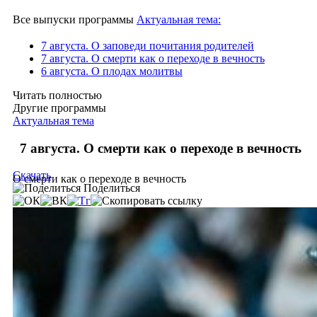
Все выпуски программы
Актуальная тема:
7 августа. О заповеди почитания родителей
7 августа. О смерти как о переходе в вечность
6 августа. О плодах молитвы
Читать полностью
Другие программы
Актуальная тема
7 августа. О смерти как о переходе в вечность
Скачать
О смерти как о переходе в вечность
Поделиться