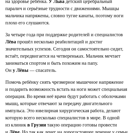
на здоровье ребёнка.
У Льва
детский церебральный
паралич и серьёзные трудности с движениями. Мышцы
мальчика напряжены, словно тугие канаты, поэтому ноги
плохо его слушаются.
За четыре года при поддержке родителей и специалистов
Лёва
прошёл несколько реабилитаций и достиг
значительных успехов. Сегодня он самостоятельно сидит,
встаёт, передвигается на четвереньках. Мальчик мечтает
заниматься спортом и быть похожим на папу.
Он
у Лёвы
— спасатель.
Помочь ребёнку снять чрезмерное мышечное напряжение
и подарить возможность встать на ноги может специальная
операция. Во время неё врачи будут работать с оболочками
мышц, которые отвечают за передачу двигательного
импульса. Это ювелирная хирургическая работа, делают
которую всего несколько специалистов в мире. В одной
из клиник
в Грузии
такую операцию готовы провести
и
Лёве.
Но так как денег на дорогостоящее лечение у семьи