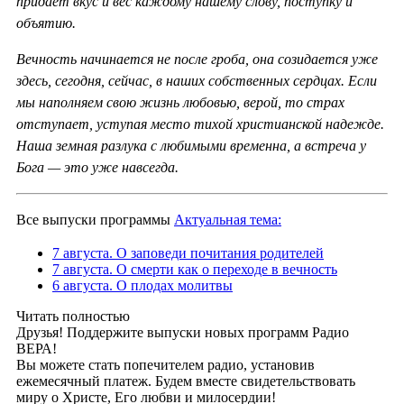
придаёт вкус и вес каждому нашему слову, поступку и
объятию.
Вечность начинается не после гроба, она созидается уже
здесь, сегодня, сейчас, в наших собственных сердцах. Если
мы наполняем свою жизнь любовью, верой, то страх
отступает, уступая место тихой христианской надежде.
Наша земная разлука с любимыми временна, а встреча у
Бога — это уже навсегда.
Все выпуски программы
Актуальная тема:
7 августа. О заповеди почитания родителей
7 августа. О смерти как о переходе в вечность
6 августа. О плодах молитвы
Читать полностью
Друзья! Поддержите выпуски новых программ Радио
ВЕРА!
Вы можете стать попечителем радио, установив
ежемесячный платеж. Будем вместе свидетельствовать
миру о Христе, Его любви и милосердии!