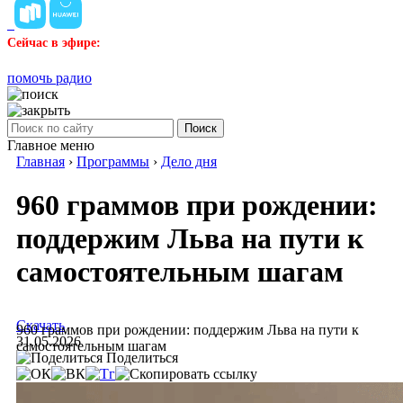
Сейчас в эфире:
помочь радио
Поиск
Главное меню
Главная
›
Программы
›
Дело дня
960 граммов при рождении:
поддержим Льва на пути к
самостоятельным шагам
Скачать
960 граммов при рождении: поддержим Льва на пути к
31.05.2026
самостоятельным шагам
Поделиться