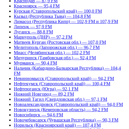
Краснодар — 87,9 FM
Красноярск — 95,4 FM
Курская (Ставропольский край) — 100,0 FM
Кызыл (Республика Тыва) — 104,8 FM
Лимасол (Республика Кипр) — 102,9 FM и 107,9 FM
Липецк — 97,9 FM
Луганск — 88,8 FM
Мариуполь (ДНР) — 97,2 FM
Матвеев Курган (Ростовская обл.) — 107,0 FM
Мелитополь (Запорожская обл.) — 96,7 FM
Миасс (Челябинская обл.) — 102,2 FM
Мичуринск (Тамбовская обл.) — 92,4 FM
Мурманск — 90,4 FM
Нальчик (Кабардино-Балкарская Республика) — 104,4
FM
Невинномысск (Ставропольский край) — 94,2 FM
Нефтекумск (Ставропольский край) — 100,4 FM
Нефтеюганск (Югра) — 92,1 FM
Нижний Новгород — 89,2 FM
Нижний Тагил (Свердловская обл.) — 97,1 FM
Новоалександровск (Ставропольский край) — 94,0 FM
Новокузнецк (Кемеровская область) — 94,2 FM
Новосибирск — 94,6 FM
Новочебоксарск (Чувашская Республика) — 90,3 FM
Норильск (Красноярский край) — 107,4 FM