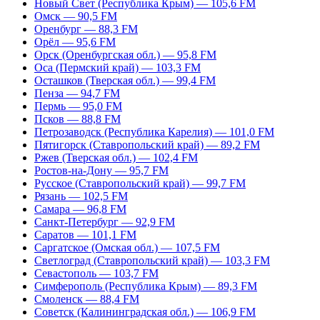
Новый Свет (Республика Крым) — 105,6 FM
Омск — 90,5 FM
Оренбург — 88,3 FM
Орёл — 95,6 FM
Орск (Оренбургская обл.) — 95,8 FM
Оса (Пермский край) — 103,3 FM
Осташков (Тверская обл.) — 99,4 FM
Пенза — 94,7 FM
Пермь — 95,0 FM
Псков — 88,8 FM
Петрозаводск (Республика Карелия) — 101,0 FM
Пятигорск (Ставропольский край) — 89,2 FM
Ржев (Тверская обл.) — 102,4 FM
Ростов-на-Дону — 95,7 FM
Русское (Ставропольский край) — 99,7 FM
Рязань — 102,5 FM
Самара — 96,8 FM
Санкт-Петербург — 92,9 FM
Саратов — 101,1 FM
Саргатское (Омская обл.) — 107,5 FM
Светлоград (Ставропольский край) — 103,3 FM
Севастополь — 103,7 FM
Симферополь (Республика Крым) — 89,3 FM
Смоленск — 88,4 FM
Советск (Калининградская обл.) — 106,9 FM