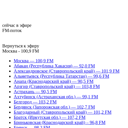
сейчас в эфире
FM-поток
Вернуться к эфиру
Москва - 100,9 FM
Москва — 100,9 FM
Абакан (Республика Хакасия) — 92,0 FM
Александровское (Ставропольский край) — 101,9 FM
Альметьевск (Республика Татарстан) — 99,6 FM
Анапа (Краснодарский край) — 90,5 FM
Арзгир (Ставропольский край) — 103,8 FM
Астрахань — 90,5 FM
Ахтубинск (Астраханская обл.) — 99,1 FM
Белгород — 103,2 FM
Бердянск (Запорожская обл.) — 102,7 FM
Благодарный (Ставропольский край) — 101,2 FM
Братск (Иркутская обл.) — 107,2 FM
Бриньковская (Краснодарский край) – 96,8 FM
Брянск — 98,2 FM