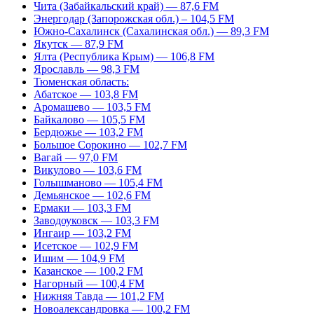
Чита (Забайкальский край) — 87,6 FM
Энергодар (Запорожская обл.) – 104,5 FM
Южно-Сахалинск (Сахалинская обл.) — 89,3 FM
Якутск — 87,9 FM
Ялта (Республика Крым) — 106,8 FM
Ярославль — 98,3 FM
Тюменская область:
Абатское — 103,8 FM
Аромашево — 103,5 FM
Байкалово — 105,5 FM
Бердюжье — 103,2 FM
Большое Сорокино — 102,7 FM
Вагай — 97,0 FM
Викулово — 103,6 FM
Голышманово — 105,4 FM
Демьянское — 102,6 FM
Ермаки — 103,3 FM
Заводоуковск — 103,3 FM
Ингаир — 103,2 FM
Исетское — 102,9 FM
Ишим — 104,9 FM
Казанское — 100,2 FM
Нагорный — 100,4 FM
Нижняя Тавда — 101,2 FM
Новоалександровка — 100,2 FM