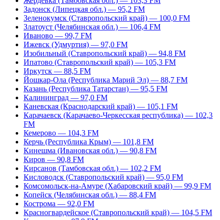
Жердевка (Тамбовская обл.) — 103,3 FM
Задонск (Липецкая обл.) — 95,2 FM
Зеленокумск (Ставропольский край) — 100,0 FM
Златоуст (Челябинская обл.) — 106,4 FM
Иваново — 99,7 FM
Ижевск (Удмуртия) — 97,0 FM
Изобильный (Ставропольский край) — 94,8 FM
Ипатово (Ставропольский край) — 105,3 FM
Иркутск — 88,5 FM
Йошкар-Ола (Республика Марий Эл) — 88,7 FM
Казань (Республика Татарстан) — 95,5 FM
Калининград — 97,0 FM
Каневская (Краснодарский край) — 105,1 FM
Карачаевск (Карачаево-Черкесская республика) — 102,3
FM
Кемерово — 104,3 FM
Керчь (Республика Крым) — 101,8 FM
Кинешма (Ивановская обл.) — 90,8 FM
Киров — 90,8 FM
Кирсанов (Тамбовская обл.) — 102,2 FM
Кисловодск (Ставропольский край) — 95,0 FM
Комсомольск-на-Амуре (Хабаровский край) — 99,9 FM
Копейск (Челябинская обл.) — 88,4 FM
Кострома — 92,0 FM
Красногвардейское (Ставропольский край) — 104,5 FM