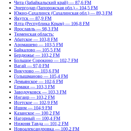
Чита (Забайкальский край) — 87,6 FM
Энергодар (Запорожская обл.) – 104,5 FM
Южно-Сахалинск (Сахалинская обл.) — 89,3 FM
Якутск — 87,9 FM
Ялта (Республика Крым) — 106,8 FM
Ярославль — 98,3 FM
Тюменская область:
Абатское — 103,8 FM
Аромашево — 103,5 FM
Байкалово — 105,5 FM
Бердюжье — 103,2 FM
Большое Сорокино — 102,7 FM
Вагай — 97,0 FM
Викулово — 103,6 FM
Голышманово — 105,4 FM
Демьянское — 102,6 FM
Ермаки — 103,3 FM
Заводоуковск — 103,3 FM
Ингаир — 103,2 FM
Исетское — 102,9 FM
Ишим — 104,9 FM
Казанское — 100,2 FM
Нагорный — 100,4 FM
Нижняя Тавда — 101,2 FM
Новоалександровка — 100,2 FM