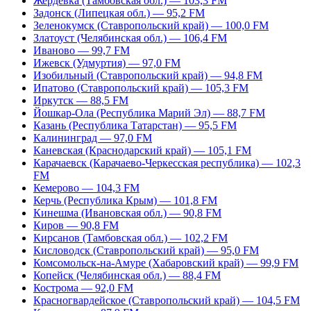
Жердевка (Тамбовская обл.) — 103,3 FM
Задонск (Липецкая обл.) — 95,2 FM
Зеленокумск (Ставропольский край) — 100,0 FM
Златоуст (Челябинская обл.) — 106,4 FM
Иваново — 99,7 FM
Ижевск (Удмуртия) — 97,0 FM
Изобильный (Ставропольский край) — 94,8 FM
Ипатово (Ставропольский край) — 105,3 FM
Иркутск — 88,5 FM
Йошкар-Ола (Республика Марий Эл) — 88,7 FM
Казань (Республика Татарстан) — 95,5 FM
Калининград — 97,0 FM
Каневская (Краснодарский край) — 105,1 FM
Карачаевск (Карачаево-Черкесская республика) — 102,3
FM
Кемерово — 104,3 FM
Керчь (Республика Крым) — 101,8 FM
Кинешма (Ивановская обл.) — 90,8 FM
Киров — 90,8 FM
Кирсанов (Тамбовская обл.) — 102,2 FM
Кисловодск (Ставропольский край) — 95,0 FM
Комсомольск-на-Амуре (Хабаровский край) — 99,9 FM
Копейск (Челябинская обл.) — 88,4 FM
Кострома — 92,0 FM
Красногвардейское (Ставропольский край) — 104,5 FM