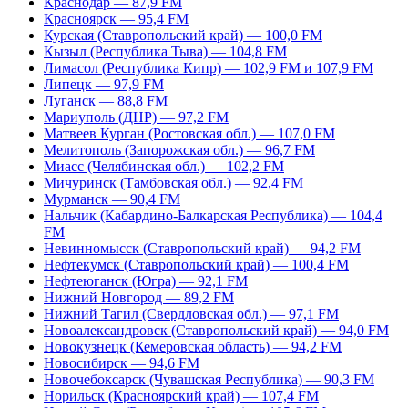
Краснодар — 87,9 FM
Красноярск — 95,4 FM
Курская (Ставропольский край) — 100,0 FM
Кызыл (Республика Тыва) — 104,8 FM
Лимасол (Республика Кипр) — 102,9 FM и 107,9 FM
Липецк — 97,9 FM
Луганск — 88,8 FM
Мариуполь (ДНР) — 97,2 FM
Матвеев Курган (Ростовская обл.) — 107,0 FM
Мелитополь (Запорожская обл.) — 96,7 FM
Миасс (Челябинская обл.) — 102,2 FM
Мичуринск (Тамбовская обл.) — 92,4 FM
Мурманск — 90,4 FM
Нальчик (Кабардино-Балкарская Республика) — 104,4
FM
Невинномысск (Ставропольский край) — 94,2 FM
Нефтекумск (Ставропольский край) — 100,4 FM
Нефтеюганск (Югра) — 92,1 FM
Нижний Новгород — 89,2 FM
Нижний Тагил (Свердловская обл.) — 97,1 FM
Новоалександровск (Ставропольский край) — 94,0 FM
Новокузнецк (Кемеровская область) — 94,2 FM
Новосибирск — 94,6 FM
Новочебоксарск (Чувашская Республика) — 90,3 FM
Норильск (Красноярский край) — 107,4 FM