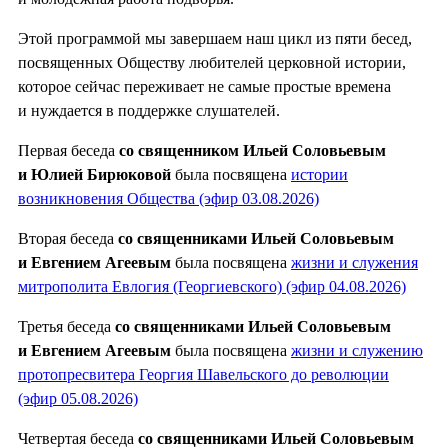
Этой программой мы завершаем наш цикл из пяти бесед,
посвященных Обществу любителей церковной истории,
которое сейчас переживает не самые простые времена
и нуждается в поддержке слушателей.
Первая беседа
со священником Ильей Соловьевым
и Юлией Бирюковой
была посвящена
истории
возникновения Общества (эфир 03.08.2026)
Вторая беседа
со священниками Ильей Соловьевым
и Евгением Агеевым
была посвящена
жизни и служения
митрополита Евлогия (Георгиевского) (эфир 04.08.2026)
Третья беседа
со священниками Ильей Соловьевым
и Евгением Агеевым
была посвящена
жизни и служению
протопресвитера Георгия Шавельского до революции
(эфир 05.08.2026)
Четвертая беседа
со священниками Ильей Соловьевым