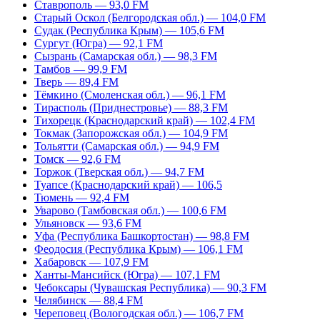
Ставрополь — 93,0 FM
Старый Оскол (Белгородская обл.) — 104,0 FM
Судак (Республика Крым) — 105,6 FM
Сургут (Югра) — 92,1 FM
Сызрань (Самарская обл.) — 98,3 FM
Тамбов — 99,9 FM
Тверь — 89,4 FM
Тёмкино (Смоленская обл.) — 96,1 FM
Тирасполь (Приднестровье) — 88,3 FM
Тихорецк (Краснодарский край) — 102,4 FM
Токмак (Запорожская обл.) — 104,9 FM
Тольятти (Самарская обл.) — 94,9 FM
Томск — 92,6 FM
Торжок (Тверская обл.) — 94,7 FM
Туапсе (Краснодарский край) — 106,5
Тюмень — 92,4 FM
Уварово (Тамбовская обл.) — 100,6 FM
Ульяновск — 93,6 FM
Уфа (Республика Башкортостан) — 98,8 FM
Феодосия (Республика Крым) — 106,1 FM
Хабаровск — 107,9 FM
Ханты-Мансийск (Югра) — 107,1 FM
Чебоксары (Чувашская Республика) — 90,3 FM
Челябинск — 88,4 FM
Череповец (Вологодская обл.) — 106,7 FM