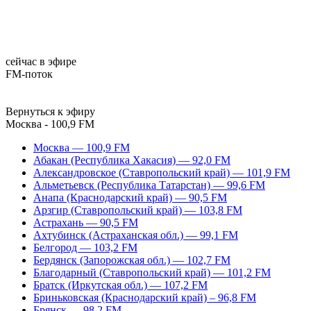
сейчас в эфире
FM-поток
Вернуться к эфиру
Москва - 100,9 FM
Москва — 100,9 FM
Абакан (Республика Хакасия) — 92,0 FM
Александровское (Ставропольский край) — 101,9 FM
Альметьевск (Республика Татарстан) — 99,6 FM
Анапа (Краснодарский край) — 90,5 FM
Арзгир (Ставропольский край) — 103,8 FM
Астрахань — 90,5 FM
Ахтубинск (Астраханская обл.) — 99,1 FM
Белгород — 103,2 FM
Бердянск (Запорожская обл.) — 102,7 FM
Благодарный (Ставропольский край) — 101,2 FM
Братск (Иркутская обл.) — 107,2 FM
Бриньковская (Краснодарский край) – 96,8 FM
Брянск — 98,2 FM