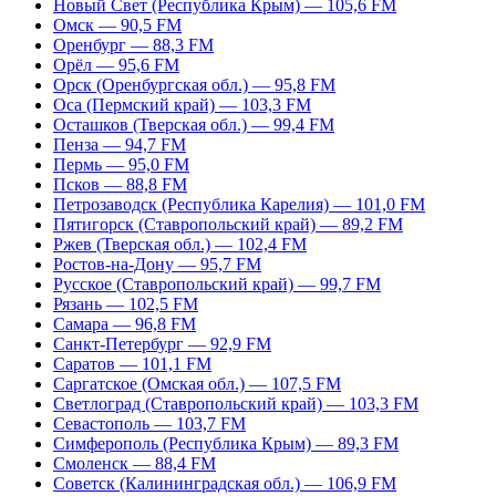
Новый Свет (Республика Крым) — 105,6 FM
Омск — 90,5 FM
Оренбург — 88,3 FM
Орёл — 95,6 FM
Орск (Оренбургская обл.) — 95,8 FM
Оса (Пермский край) — 103,3 FM
Осташков (Тверская обл.) — 99,4 FM
Пенза — 94,7 FM
Пермь — 95,0 FM
Псков — 88,8 FM
Петрозаводск (Республика Карелия) — 101,0 FM
Пятигорск (Ставропольский край) — 89,2 FM
Ржев (Тверская обл.) — 102,4 FM
Ростов-на-Дону — 95,7 FM
Русское (Ставропольский край) — 99,7 FM
Рязань — 102,5 FM
Самара — 96,8 FM
Санкт-Петербург — 92,9 FM
Саратов — 101,1 FM
Саргатское (Омская обл.) — 107,5 FM
Светлоград (Ставропольский край) — 103,3 FM
Севастополь — 103,7 FM
Симферополь (Республика Крым) — 89,3 FM
Смоленск — 88,4 FM
Советск (Калининградская обл.) — 106,9 FM