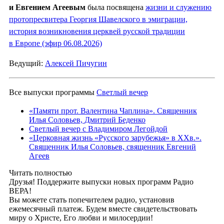
и Евгением Агеевым
была посвящена
жизни и служению
протопресвитера Георгия Шавелского в эмиграции,
история возникновения церквей русской традиции
в Европе (эфир 06.08.2026)
Ведущий:
Алексей Пичугин
Все выпуски программы
Светлый вечер
«Памяти прот. Валентина Чаплина». Священник
Илья Соловьев, Дмитрий Беденко
Светлый вечер с Владимиром Легойдой
«Церковная жизнь «Русского зарубежья» в ХХв.».
Священник Илья Соловьев, священник Евгений
Агеев
Читать полностью
Друзья! Поддержите выпуски новых программ Радио
ВЕРА!
Вы можете стать попечителем радио, установив
ежемесячный платеж. Будем вместе свидетельствовать
миру о Христе, Его любви и милосердии!