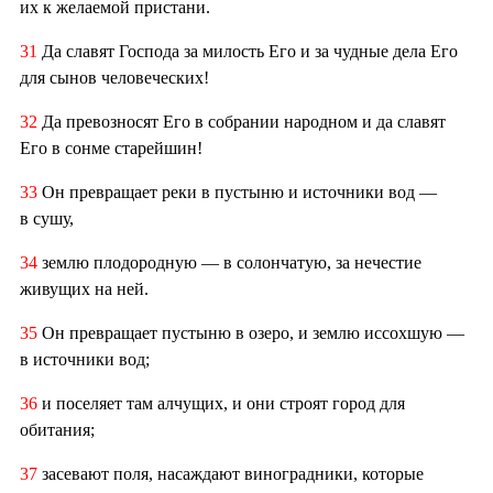
их к желаемой пристани.
31
Да славят Господа за милость Его и за чудные дела Его
для сынов человеческих!
32
Да превозносят Его в собрании народном и да славят
Его в сонме старейшин!
33
Он превращает реки в пустыню и источники вод —
в сушу,
34
землю плодородную — в солончатую, за нечестие
живущих на ней.
35
Он превращает пустыню в озеро, и землю иссохшую —
в источники вод;
36
и поселяет там алчущих, и они строят город для
обитания;
37
засевают поля, насаждают виноградники, которые