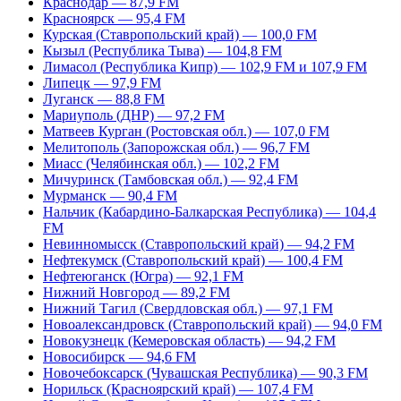
Краснодар — 87,9 FM
Красноярск — 95,4 FM
Курская (Ставропольский край) — 100,0 FM
Кызыл (Республика Тыва) — 104,8 FM
Лимасол (Республика Кипр) — 102,9 FM и 107,9 FM
Липецк — 97,9 FM
Луганск — 88,8 FM
Мариуполь (ДНР) — 97,2 FM
Матвеев Курган (Ростовская обл.) — 107,0 FM
Мелитополь (Запорожская обл.) — 96,7 FM
Миасс (Челябинская обл.) — 102,2 FM
Мичуринск (Тамбовская обл.) — 92,4 FM
Мурманск — 90,4 FM
Нальчик (Кабардино-Балкарская Республика) — 104,4
FM
Невинномысск (Ставропольский край) — 94,2 FM
Нефтекумск (Ставропольский край) — 100,4 FM
Нефтеюганск (Югра) — 92,1 FM
Нижний Новгород — 89,2 FM
Нижний Тагил (Свердловская обл.) — 97,1 FM
Новоалександровск (Ставропольский край) — 94,0 FM
Новокузнецк (Кемеровская область) — 94,2 FM
Новосибирск — 94,6 FM
Новочебоксарск (Чувашская Республика) — 90,3 FM
Норильск (Красноярский край) — 107,4 FM