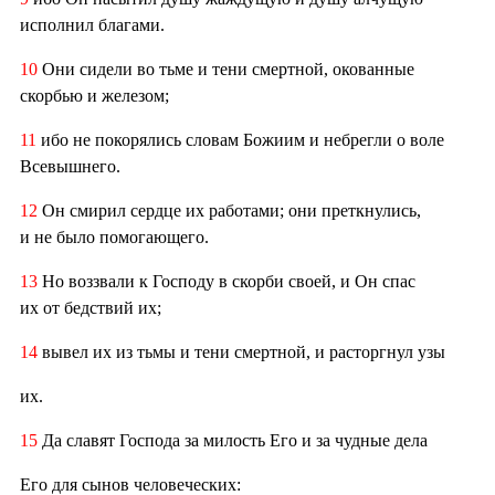
исполнил благами.
10
Они сидели во тьме и тени смертной, окованные
скорбью и железом;
11
ибо не покорялись словам Божиим и небрегли о воле
Всевышнего.
12
Он смирил сердце их работами; они преткнулись,
и не было помогающего.
13
Но воззвали к Господу в скорби своей, и Он спас
их от бедствий их;
14
вывел их из тьмы и тени смертной, и расторгнул узы
их.
15
Да славят Господа за милость Его и за чудные дела
Его для сынов человеческих: