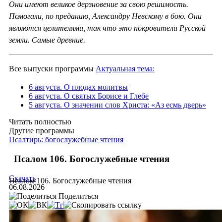
Они имеют великое дерзновение за свою решимость.
Помогали, по преданию, Александру Невскому в бою. Они
являются целителями, так что это покровители Русской
земли. Самые древние.
Все выпуски программы
Актуальная тема:
6 августа. О плодах молитвы
6 августа. О святых Борисе и Глебе
5 августа. О значении слов Христа: «Аз есмь дверь»
Читать полностью
Другие программы
Псалтирь: богослужебные чтения
Псалом 106. Богослужебные чтения
Скачать
Псалом 106. Богослужебные чтения
06.08.2026
Поделиться