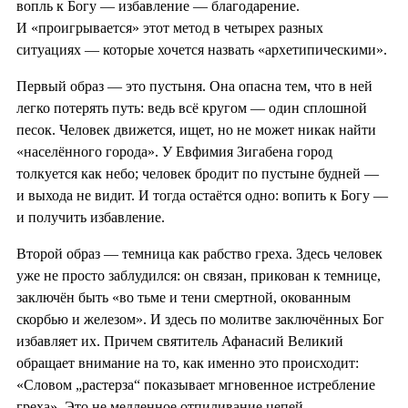
вопль к Богу — избавление — благодарение.
И «проигрывается» этот метод в четырех разных
ситуациях — которые хочется назвать «архетипическими».
Первый образ — это пустыня. Она опасна тем, что в ней
легко потерять путь: ведь всё кругом — один сплошной
песок. Человек движется, ищет, но не может никак найти
«населённого города». У Евфимия Зигабена город
толкуется как небо; человек бродит по пустыне будней —
и выхода не видит. И тогда остаётся одно: вопить к Богу —
и получить избавление.
Второй образ — темница как рабство греха. Здесь человек
уже не просто заблудился: он связан, прикован к темнице,
заключён быть «во тьме и тени смертной, окованным
скорбью и железом». И здесь по молитве заключённых Бог
избавляет их. Причем святитель Афанасий Великий
обращает внимание на то, как именно это происходит:
«Словом „растерза“ показывает мгновенное истребление
греха». Это не медленное отпиливание цепей