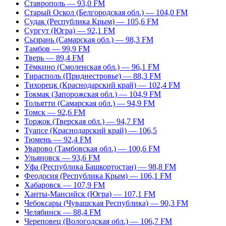
Ставрополь — 93,0 FM
Старый Оскол (Белгородская обл.) — 104,0 FM
Судак (Республика Крым) — 105,6 FM
Сургут (Югра) — 92,1 FM
Сызрань (Самарская обл.) — 98,3 FM
Тамбов — 99,9 FM
Тверь — 89,4 FM
Тёмкино (Смоленская обл.) — 96,1 FM
Тирасполь (Приднестровье) — 88,3 FM
Тихорецк (Краснодарский край) — 102,4 FM
Токмак (Запорожская обл.) — 104,9 FM
Тольятти (Самарская обл.) — 94,9 FM
Томск — 92,6 FM
Торжок (Тверская обл.) — 94,7 FM
Туапсе (Краснодарский край) — 106,5
Тюмень — 92,4 FM
Уварово (Тамбовская обл.) — 100,6 FM
Ульяновск — 93,6 FM
Уфа (Республика Башкортостан) — 98,8 FM
Феодосия (Республика Крым) — 106,1 FM
Хабаровск — 107,9 FM
Ханты-Мансийск (Югра) — 107,1 FM
Чебоксары (Чувашская Республика) — 90,3 FM
Челябинск — 88,4 FM
Череповец (Вологодская обл.) — 106,7 FM