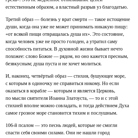
естественным образом, а властный разрыв уз благодатью.
Третий образ — болезнь у врат смерти — такое истощение
души, когда она уже не может принимать никакую пищу:
«от всякой пищи отвращалась душа их». Это состояние,
когда человек уже не просто голоден, а утратил саму
способность питаться. В духовной жизни бывает нечто
похожее: слово Божие — рядом, но оно кажется пресным,
безвкусным; душа пуста и не хочет молиться.
И, наконец, четвёртый образ — стихия, бушующее море,
с которым в одиночку не справиться никому. Но если
оказаться в корабле — которым и является Церковь,
по мысли святителя Иоанна Златоуста, — то и с этой
стихией вполне можно совладать, и тогда действием Духа
самое грозное море становится тихим и послушным.
106-й псалом — это песнь людей, которые не смогли
спасти себя своими силами. Они не нашли город