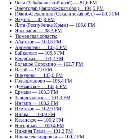
Чита (Забайкальский край) — 87,6 FM
Энергодар (Запорожская обл.) – 104,5 FM
Южно-Сахалинск (Сахалинская обл.) — 89,3 FM
Якутск — 87,9 FM
Ялта (Республика Крым) — 106,8 FM
Ярославль — 98,3 FM
Тюменская область:
Абатское — 103,8 FM
Аромашево — 103,5 FM
Байкалово — 105,5 FM
Бердюжье — 103,2 FM
Большое Сорокино — 102,7 FM
Вагай — 97,0 FM
Викулово — 103,6 FM
Голышманово — 105,4 FM
Демьянское — 102,6 FM
Ермаки — 103,3 FM
Заводоуковск — 103,3 FM
Ингаир — 103,2 FM
Исетское — 102,9 FM
Ишим — 104,9 FM
Казанское — 100,2 FM
Нагорный — 100,4 FM
Нижняя Тавда — 101,2 FM
Новоалександровка — 100,2 FM