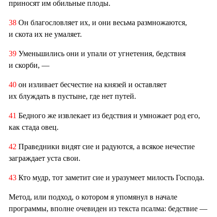
приносят им обильные плоды.
38
Он благословляет их, и они весьма размножаются,
и скота их не умаляет.
39
Уменьшились они и упали от угнетения, бедствия
и скорби, —
40
он изливает бесчестие на князей и оставляет
их блуждать в пустыне, где нет путей.
41
Бедного же извлекает из бедствия и умножает род его,
как стада овец.
42
Праведники видят сие и радуются, а всякое нечестие
заграждает уста свои.
43
Кто мудр, тот заметит сие и уразумеет милость Господа.
Метод, или подход, о котором я упомянул в начале
программы, вполне очевиден из текста псалма: бедствие —