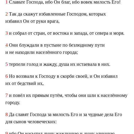
1
Славьте Господа, ибо Он благ, ибо вовек милость Его!
2
Так да скажут избавленные Господом, которых
избавил Он от руки врага,
3
и собрал от стран, от востока и запада, от севера и моря.
4
Они блуждали в пустыне по безлюдному пути
и не находили населённого города;
5
терпели голод и жажду, душа их истаевала в них.
6
Но воззвали к Господу в скорби своей, и Он избавил
их от бедствий их,
7
и повёл их прямым путём, чтобы они шли к населённому
городу.
8
Да славят Господа за милость Его и за чудные дела Его
для сынов человеческих:
9
ибо Он насытил душу жаждущую и душу алчущую