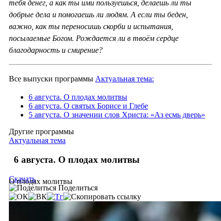
тебя денег, а как ты ими пользуешься, делаешь ли ты
добрые дела и помогаешь ли людям. А если ты беден,
важно, как ты переносишь скорби и испытания,
посылаемые Богом. Рождается ли в твоём сердце
благодарность и смирение
?
Все выпуски программы
Актуальная тема:
6 августа. О плодах молитвы
6 августа. О святых Борисе и Глебе
5 августа. О значении слов Христа: «Аз есмь дверь»
Другие программы
Актуальная тема
6 августа. О плодах молитвы
Скачать
О плодах молитвы
Поделиться