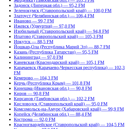
Жердевка (Тамбовская обл.) — 103,3 FM
Задонск (Липецкая обл.) — 95,2 FM
Зеленокумск (Ставропольский край) — 100,0 FM
Златоуст (Челябинская обл.) — 106,4 FM
Иваново — 99,7 FM
Ижевск (Удмуртия) — 97,0 FM
Изобильный (Ставропольский край) — 94,8 FM
Ипатово (Ставропольский край) — 105,3 FM
Иркутск — 88,5 FM
Йошкар-Ола (Республика Марий Эл) — 88,7 FM
Казань (Республика Татарстан) — 95,5 FM
Калининград — 97,0 FM
Каневская (Краснодарский край) — 105,1 FM
Карачаевск (Карачаево-Черкесская республика) — 102,3
FM
Кемерово — 104,3 FM
Керчь (Республика Крым) — 101,8 FM
Кинешма (Ивановская обл.) — 90,8 FM
Киров — 90,8 FM
Кирсанов (Тамбовская обл.) — 102,2 FM
Кисловодск (Ставропольский край) — 95,0 FM
Комсомольск-на-Амуре (Хабаровский край) — 99,9 FM
Копейск (Челябинская обл.) — 88,4 FM
Кострома — 92,0 FM
Красногвардейское (Ставропольский край) — 104,5 FM