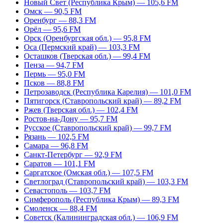
Новый Свет (Республика Крым) — 105,6 FM
Омск — 90,5 FM
Оренбург — 88,3 FM
Орёл — 95,6 FM
Орск (Оренбургская обл.) — 95,8 FM
Оса (Пермский край) — 103,3 FM
Осташков (Тверская обл.) — 99,4 FM
Пенза — 94,7 FM
Пермь — 95,0 FM
Псков — 88,8 FM
Петрозаводск (Республика Карелия) — 101,0 FM
Пятигорск (Ставропольский край) — 89,2 FM
Ржев (Тверская обл.) — 102,4 FM
Ростов-на-Дону — 95,7 FM
Русское (Ставропольский край) — 99,7 FM
Рязань — 102,5 FM
Самара — 96,8 FM
Санкт-Петербург — 92,9 FM
Саратов — 101,1 FM
Саргатское (Омская обл.) — 107,5 FM
Светлоград (Ставропольский край) — 103,3 FM
Севастополь — 103,7 FM
Симферополь (Республика Крым) — 89,3 FM
Смоленск — 88,4 FM
Советск (Калининградская обл.) — 106,9 FM