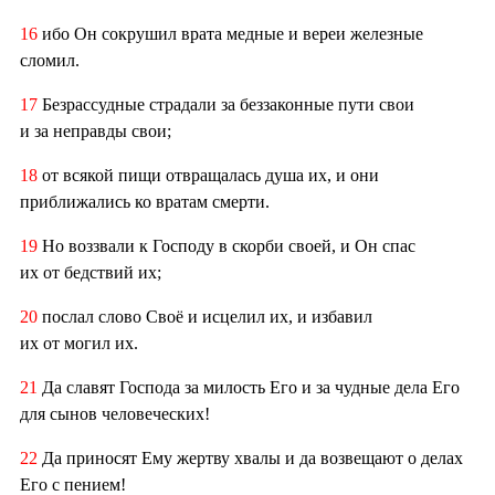
16
ибо Он сокрушил врата медные и вереи железные
сломил.
17
Безрассудные страдали за беззаконные пути свои
и за неправды свои;
18
от всякой пищи отвращалась душа их, и они
приближались ко вратам смерти.
19
Но воззвали к Господу в скорби своей, и Он спас
их от бедствий их;
20
послал слово Своё и исцелил их, и избавил
их от могил их.
21
Да славят Господа за милость Его и за чудные дела Его
для сынов человеческих!
22
Да приносят Ему жертву хвалы и да возвещают о делах
Его с пением!