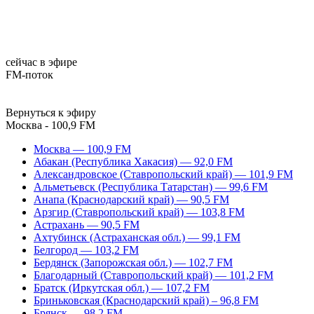
сейчас в эфире
FM-поток
Вернуться к эфиру
Москва - 100,9 FM
Москва — 100,9 FM
Абакан (Республика Хакасия) — 92,0 FM
Александровское (Ставропольский край) — 101,9 FM
Альметьевск (Республика Татарстан) — 99,6 FM
Анапа (Краснодарский край) — 90,5 FM
Арзгир (Ставропольский край) — 103,8 FM
Астрахань — 90,5 FM
Ахтубинск (Астраханская обл.) — 99,1 FM
Белгород — 103,2 FM
Бердянск (Запорожская обл.) — 102,7 FM
Благодарный (Ставропольский край) — 101,2 FM
Братск (Иркутская обл.) — 107,2 FM
Бриньковская (Краснодарский край) – 96,8 FM
Брянск — 98,2 FM