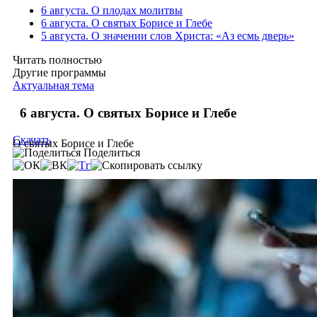
6 августа. О плодах молитвы
6 августа. О святых Борисе и Глебе
5 августа. О значении слов Христа: «Аз есмь дверь»
Читать полностью
Другие программы
Актуальная тема
6 августа. О святых Борисе и Глебе
Скачать
О святых Борисе и Глебе
Поделиться