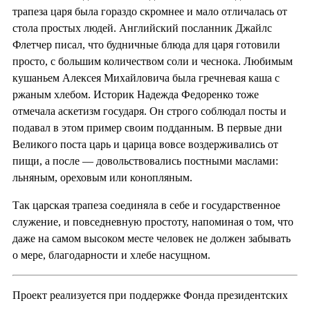
трапеза царя была гораздо скромнее и мало отличалась от
стола простых людей. Английский посланник Джайлс
Флетчер писал, что будничные блюда для царя готовили
просто, с большим количеством соли и чеснока. Любимым
кушаньем Алексея Михайловича была гречневая каша с
ржаным хлебом. Историк Надежда Федоренко тоже
отмечала аскетизм государя. Он строго соблюдал посты и
подавал в этом пример своим подданным. В первые дни
Великого поста царь и царица вовсе воздерживались от
пищи, а после — довольствовались постными маслами:
льняным, ореховым или конопляным.
Так царская трапеза соединяла в себе и государственное
служение, и повседневную простоту, напоминая о том, что
даже на самом высоком месте человек не должен забывать
о мере, благодарности и хлебе насущном.
Проект реализуется при поддержке Фонда президентских