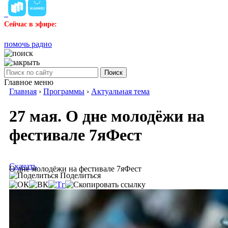
Сейчас в эфире:
помочь радио
Поиск
Главное меню
Главная
›
Программы
›
Актуальная тема
27 мая. О дне молодёжи на
фестивале 7яФест
Скачать
О дне молодёжи на фестивале 7яФест
Поделиться