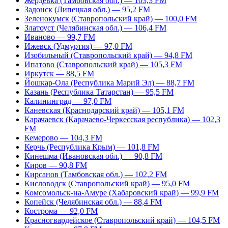
Жердевка (Тамбовская обл.) — 103,3 FM
Задонск (Липецкая обл.) — 95,2 FM
Зеленокумск (Ставропольский край) — 100,0 FM
Златоуст (Челябинская обл.) — 106,4 FM
Иваново — 99,7 FM
Ижевск (Удмуртия) — 97,0 FM
Изобильный (Ставропольский край) — 94,8 FM
Ипатово (Ставропольский край) — 105,3 FM
Иркутск — 88,5 FM
Йошкар-Ола (Республика Марий Эл) — 88,7 FM
Казань (Республика Татарстан) — 95,5 FM
Калининград — 97,0 FM
Каневская (Краснодарский край) — 105,1 FM
Карачаевск (Карачаево-Черкесская республика) — 102,3
FM
Кемерово — 104,3 FM
Керчь (Республика Крым) — 101,8 FM
Кинешма (Ивановская обл.) — 90,8 FM
Киров — 90,8 FM
Кирсанов (Тамбовская обл.) — 102,2 FM
Кисловодск (Ставропольский край) — 95,0 FM
Комсомольск-на-Амуре (Хабаровский край) — 99,9 FM
Копейск (Челябинская обл.) — 88,4 FM
Кострома — 92,0 FM
Красногвардейское (Ставропольский край) — 104,5 FM