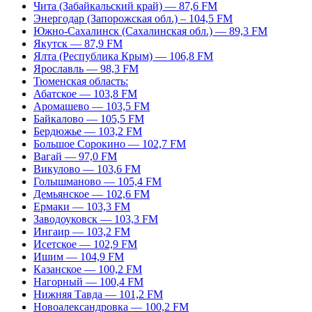
Чита (Забайкальский край) — 87,6 FM
Энергодар (Запорожская обл.) – 104,5 FM
Южно-Сахалинск (Сахалинская обл.) — 89,3 FM
Якутск — 87,9 FM
Ялта (Республика Крым) — 106,8 FM
Ярославль — 98,3 FM
Тюменская область:
Абатское — 103,8 FM
Аромашево — 103,5 FM
Байкалово — 105,5 FM
Бердюжье — 103,2 FM
Большое Сорокино — 102,7 FM
Вагай — 97,0 FM
Викулово — 103,6 FM
Голышманово — 105,4 FM
Демьянское — 102,6 FM
Ермаки — 103,3 FM
Заводоуковск — 103,3 FM
Ингаир — 103,2 FM
Исетское — 102,9 FM
Ишим — 104,9 FM
Казанское — 100,2 FM
Нагорный — 100,4 FM
Нижняя Тавда — 101,2 FM
Новоалександровка — 100,2 FM