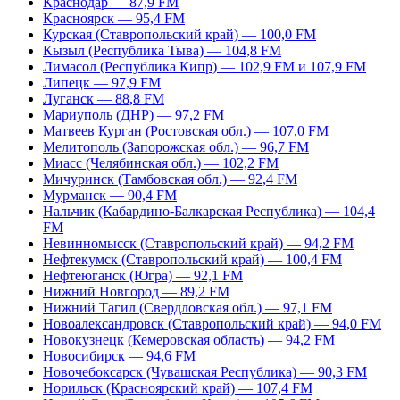
Краснодар — 87,9 FM
Красноярск — 95,4 FM
Курская (Ставропольский край) — 100,0 FM
Кызыл (Республика Тыва) — 104,8 FM
Лимасол (Республика Кипр) — 102,9 FM и 107,9 FM
Липецк — 97,9 FM
Луганск — 88,8 FM
Мариуполь (ДНР) — 97,2 FM
Матвеев Курган (Ростовская обл.) — 107,0 FM
Мелитополь (Запорожская обл.) — 96,7 FM
Миасс (Челябинская обл.) — 102,2 FM
Мичуринск (Тамбовская обл.) — 92,4 FM
Мурманск — 90,4 FM
Нальчик (Кабардино-Балкарская Республика) — 104,4
FM
Невинномысск (Ставропольский край) — 94,2 FM
Нефтекумск (Ставропольский край) — 100,4 FM
Нефтеюганск (Югра) — 92,1 FM
Нижний Новгород — 89,2 FM
Нижний Тагил (Свердловская обл.) — 97,1 FM
Новоалександровск (Ставропольский край) — 94,0 FM
Новокузнецк (Кемеровская область) — 94,2 FM
Новосибирск — 94,6 FM
Новочебоксарск (Чувашская Республика) — 90,3 FM
Норильск (Красноярский край) — 107,4 FM