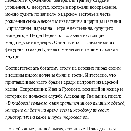
лебедями и бужениной. Завершали трапезу сладкие
угощения. О десертах, которые поражали воображение,
можно судить по записям о царском застолье в честь
рождения сына Алексея Михайловича и царицы Наталии
Кирилловны, царевича Петра Алексеевича, будущего
императора Петра Первого. Подавали настоящие
кондитерские шедевры. Один из них — сделанный из
фигурного сахара Кремль с конными и пешими людьми
внутри.
Соответствовать богатому столу на царских пирах своим
внешним видом должны были и гости. Интересно, что
приглашённые часто брали наряды напрокат из царской
казны. Современник Ивана Грозного, военный инженер и
историк на польской службе Александр Гваньини, писал:
«В кладовой великого князя хранится много пышных одежд,
которые он дает на время всем и каждому из своих
придворных на какое-нибудь торжество»
.
Но в обычные дни всё выглядело иначе. Повседневная