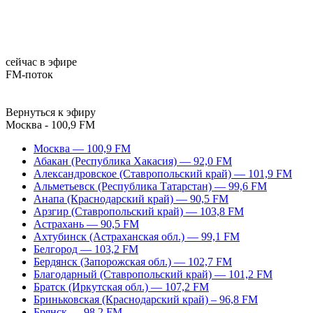
сейчас в эфире
FM-поток
Вернуться к эфиру
Москва - 100,9 FM
Москва — 100,9 FM
Абакан (Республика Хакасия) — 92,0 FM
Александровское (Ставропольский край) — 101,9 FM
Альметьевск (Республика Татарстан) — 99,6 FM
Анапа (Краснодарский край) — 90,5 FM
Арзгир (Ставропольский край) — 103,8 FM
Астрахань — 90,5 FM
Ахтубинск (Астраханская обл.) — 99,1 FM
Белгород — 103,2 FM
Бердянск (Запорожская обл.) — 102,7 FM
Благодарный (Ставропольский край) — 101,2 FM
Братск (Иркутская обл.) — 107,2 FM
Бриньковская (Краснодарский край) – 96,8 FM
Брянск — 98,2 FM