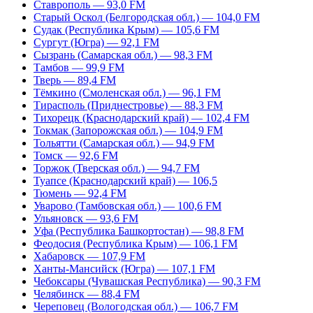
Ставрополь — 93,0 FM
Старый Оскол (Белгородская обл.) — 104,0 FM
Судак (Республика Крым) — 105,6 FM
Сургут (Югра) — 92,1 FM
Сызрань (Самарская обл.) — 98,3 FM
Тамбов — 99,9 FM
Тверь — 89,4 FM
Тёмкино (Смоленская обл.) — 96,1 FM
Тирасполь (Приднестровье) — 88,3 FM
Тихорецк (Краснодарский край) — 102,4 FM
Токмак (Запорожская обл.) — 104,9 FM
Тольятти (Самарская обл.) — 94,9 FM
Томск — 92,6 FM
Торжок (Тверская обл.) — 94,7 FM
Туапсе (Краснодарский край) — 106,5
Тюмень — 92,4 FM
Уварово (Тамбовская обл.) — 100,6 FM
Ульяновск — 93,6 FM
Уфа (Республика Башкортостан) — 98,8 FM
Феодосия (Республика Крым) — 106,1 FM
Хабаровск — 107,9 FM
Ханты-Мансийск (Югра) — 107,1 FM
Чебоксары (Чувашская Республика) — 90,3 FM
Челябинск — 88,4 FM
Череповец (Вологодская обл.) — 106,7 FM