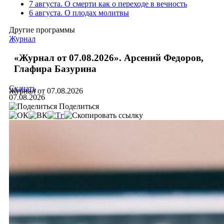
7 августа. О смерти как о переходе в вечность
6 августа. О плодах молитвы
Другие программы
Журнал
«Журнал от 07.08.2026». Арсений Федоров,
Глафира Базурина
Скачать
Журнал от 07.08.2026
07.08.2026
Поделиться