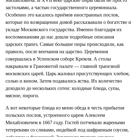
Михайловича. В XVII веке царские пиры были не просто
застольями, а частью государственного церемониала.
Особенно это касалось приёмов иностранных послов,
которые по возвращении домой рассказывали о богатстве и
укладе Московского государства. Именно благодаря их
воспоминаниям до нас дошли подробные описания
царских трапез. Самые большие пиры происходили, как
правило, после венчания на царство. Церемония
совершалась в Успенском соборе Кремля. А столы
накрывали в Грановитой палате — главной трапезной
московских царей. Царь жаловал присутствующих хлебом,
солью и вином. Затем подавались яства. Их количество
доходило до нескольких сотен: холодные блюда, супы,
мясное, пироги.
А вот некоторые блюда из меню обеда в честь прибытия
польских послов, устроенного царем Алексеем
Михайловичем в 1667 году. Гостей потчевали жареными
тетеревами со сливами, индейкой под шафранным соусом,