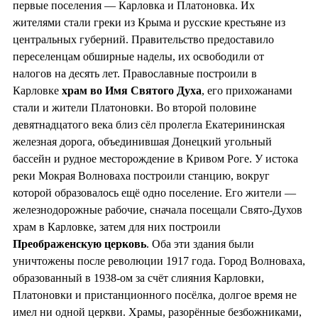
первые поселения — Карловка и Платоновка. Их
жителями стали греки из Крыма и русские крестьяне из
центральных губерний. Правительство предоставило
переселенцам обширные наделы, их освободили от
налогов на десять лет. Православные построили в
Карловке
храм во
Имя Святого Духа
, его прихожанами
стали и жители Платоновки. Во второй половине
девятнадцатого века близ сёл пролегла Екатерининская
железная дорога, объединившая Донецкий угольный
бассейн и рудное месторождение в Кривом Роге. У истока
реки Мокрая Волноваха построили станцию, вокруг
которой образовалось ещё одно поселение. Его жители —
железнодорожные рабочие, сначала посещали Свято-Духов
храм в Карловке, затем для них построили
Преображенскую церковь
. Оба эти здания были
уничтожены после революции 1917 года. Город Волноваха,
образованный в 1938-ом за счёт слияния Карловки,
Платоновки и пристанционного посёлка, долгое время не
имел ни одной церкви. Храмы, разорённые безбожниками,