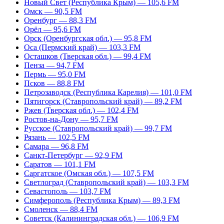
Новый Свет (Республика Крым) — 105,6 FM
Омск — 90,5 FM
Оренбург — 88,3 FM
Орёл — 95,6 FM
Орск (Оренбургская обл.) — 95,8 FM
Оса (Пермский край) — 103,3 FM
Осташков (Тверская обл.) — 99,4 FM
Пенза — 94,7 FM
Пермь — 95,0 FM
Псков — 88,8 FM
Петрозаводск (Республика Карелия) — 101,0 FM
Пятигорск (Ставропольский край) — 89,2 FM
Ржев (Тверская обл.) — 102,4 FM
Ростов-на-Дону — 95,7 FM
Русское (Ставропольский край) — 99,7 FM
Рязань — 102,5 FM
Самара — 96,8 FM
Санкт-Петербург — 92,9 FM
Саратов — 101,1 FM
Саргатское (Омская обл.) — 107,5 FM
Светлоград (Ставропольский край) — 103,3 FM
Севастополь — 103,7 FM
Симферополь (Республика Крым) — 89,3 FM
Смоленск — 88,4 FM
Советск (Калининградская обл.) — 106,9 FM