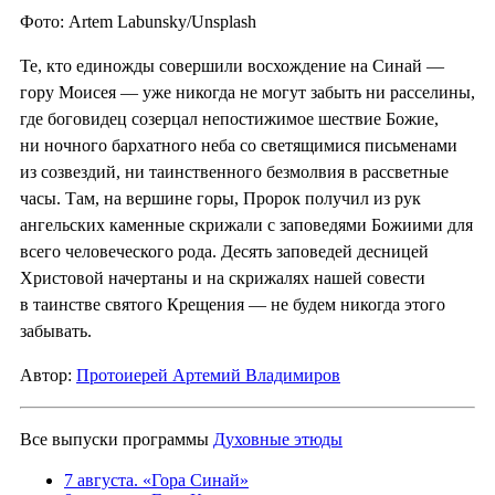
Фото: Artem Labunsky/Unsplash
Те, кто единожды совершили восхождение на Синай —
гору Моисея — уже никогда не могут забыть ни расселины,
где боговидец созерцал непостижимое шествие Божие,
ни ночного бархатного неба со светящимися письменами
из созвездий, ни таинственного безмолвия в рассветные
часы. Там, на вершине горы, Пророк получил из рук
ангельских каменные скрижали с заповедями Божиими для
всего человеческого рода. Десять заповедей десницей
Христовой начертаны и на скрижалях нашей совести
в таинстве святого Крещения — не будем никогда этого
забывать.
Автор:
Протоиерей Артемий Владимиров
Все выпуски программы
Духовные этюды
7 августа. «Гора Синай»