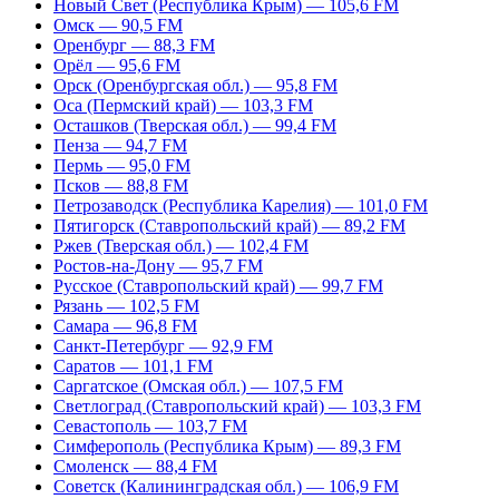
Новый Свет (Республика Крым) — 105,6 FM
Омск — 90,5 FM
Оренбург — 88,3 FM
Орёл — 95,6 FM
Орск (Оренбургская обл.) — 95,8 FM
Оса (Пермский край) — 103,3 FM
Осташков (Тверская обл.) — 99,4 FM
Пенза — 94,7 FM
Пермь — 95,0 FM
Псков — 88,8 FM
Петрозаводск (Республика Карелия) — 101,0 FM
Пятигорск (Ставропольский край) — 89,2 FM
Ржев (Тверская обл.) — 102,4 FM
Ростов-на-Дону — 95,7 FM
Русское (Ставропольский край) — 99,7 FM
Рязань — 102,5 FM
Самара — 96,8 FM
Санкт-Петербург — 92,9 FM
Саратов — 101,1 FM
Саргатское (Омская обл.) — 107,5 FM
Светлоград (Ставропольский край) — 103,3 FM
Севастополь — 103,7 FM
Симферополь (Республика Крым) — 89,3 FM
Смоленск — 88,4 FM
Советск (Калининградская обл.) — 106,9 FM