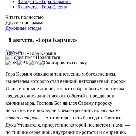
8 августа. «Гора Кармил»
6 августа. «Гора Елеон»
Читать полностью
Другие программы
Духовные этюды
8 августа. «Гора Кармил»
Скачать
8 августа. «Гора Кармил»
Поделиться
Гора Кармил освящена таинственным богоявлением,
свидетелем которого стал великий ветхозаветный пророк
Илия, и поныне живой; тот, кто избран быть участником
грядущих апокалиптических событий в преддверии
кончины мiра. Господь Бог явился Своему пророку
не в огне, не в вихре, не в землетрясении, но
«в тихом
веянии ветерка»...
Этот ветерок есть благодать Святого
Духа Утешителя, присутствие которой познаётся и нами —
по тишине сердечной, внутренних кротости и смирению,