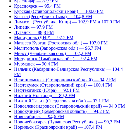
Краснодар — 87,9 FM
Красноярск — 95,4 FM
Курская (Ставропольский край) — 100,0 FM
Кызыл (Республика Тыва) — 104,8 FM
Лимасол (Республика Кипр) — 102,9 FM и 107,9 FM
Липецк — 97,9 FM
Луганск — 88,8 FM
Мариуполь (ДНР) — 97,2 FM
Матвеев Курган (Ростовская обл.) — 107,0 FM
Мелитополь (Запорожская обл.) — 96,7 FM
Миасс (Челябинская обл.) — 102,2 FM
Мичуринск (Тамбовская обл.) — 92,4 FM
Мурманск — 90,4 FM
Нальчик (Кабардино-Балкарская Республика) — 104,4
FM
Невинномысск (Ставропольский край) — 94,2 FM
Нефтекумск (Ставропольский край) — 100,4 FM
Нефтеюганск (Югра) — 92,1 FM
Нижний Новгород — 89,2 FM
Нижний Тагил (Свердловская обл.) — 97,1 FM
Новоалександровск (Ставропольский край) — 94,0 FM
Новокузнецк (Кемеровская область) — 94,2 FM
Новосибирск — 94,6 FM
Новочебоксарск (Чувашская Республика) — 90,3 FM
Норильск (Красноярский край) — 107,4 FM