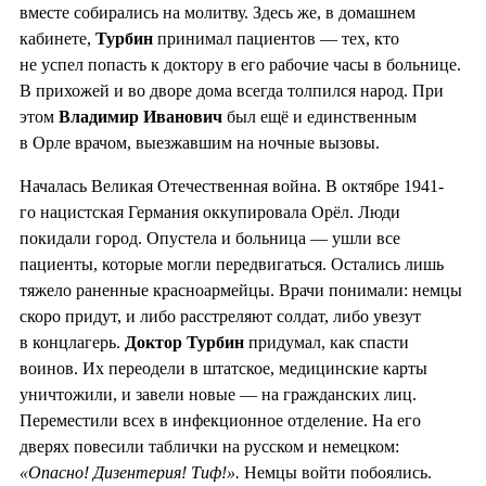
вместе собирались на молитву. Здесь же, в домашнем
кабинете,
Турбин
принимал пациентов — тех, кто
не успел попасть к доктору в его рабочие часы в больнице.
В прихожей и во дворе дома всегда толпился народ. При
этом
Владимир Иванович
был ещё и единственным
в Орле врачом, выезжавшим на ночные вызовы.
Началась Великая Отечественная война. В октябре 1941-
го нацистская Германия оккупировала Орёл. Люди
покидали город. Опустела и больница — ушли все
пациенты, которые могли передвигаться. Остались лишь
тяжело раненные красноармейцы. Врачи понимали: немцы
скоро придут, и либо расстреляют солдат, либо увезут
в концлагерь.
Доктор Турбин
придумал, как спасти
воинов. Их переодели в штатское, медицинские карты
уничтожили, и завели новые — на гражданских лиц.
Переместили всех в инфекционное отделение. На его
дверях повесили таблички на русском и немецком:
«Опасно! Дизентерия! Тиф!».
Немцы войти побоялись.