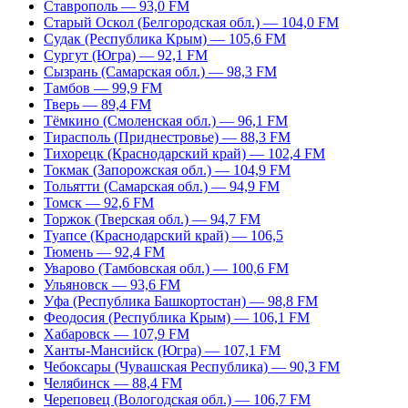
Ставрополь — 93,0 FM
Старый Оскол (Белгородская обл.) — 104,0 FM
Судак (Республика Крым) — 105,6 FM
Сургут (Югра) — 92,1 FM
Сызрань (Самарская обл.) — 98,3 FM
Тамбов — 99,9 FM
Тверь — 89,4 FM
Тёмкино (Смоленская обл.) — 96,1 FM
Тирасполь (Приднестровье) — 88,3 FM
Тихорецк (Краснодарский край) — 102,4 FM
Токмак (Запорожская обл.) — 104,9 FM
Тольятти (Самарская обл.) — 94,9 FM
Томск — 92,6 FM
Торжок (Тверская обл.) — 94,7 FM
Туапсе (Краснодарский край) — 106,5
Тюмень — 92,4 FM
Уварово (Тамбовская обл.) — 100,6 FM
Ульяновск — 93,6 FM
Уфа (Республика Башкортостан) — 98,8 FM
Феодосия (Республика Крым) — 106,1 FM
Хабаровск — 107,9 FM
Ханты-Мансийск (Югра) — 107,1 FM
Чебоксары (Чувашская Республика) — 90,3 FM
Челябинск — 88,4 FM
Череповец (Вологодская обл.) — 106,7 FM