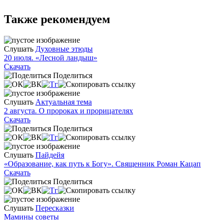
Также рекомендуем
Слушать
Духовные этюды
20 июля. «Лесной ландыш»
Скачать
Поделиться
Слушать
Актуальная тема
2 августа. О пророках и прорицателях
Скачать
Поделиться
Слушать
Пайдейя
«Образование, как путь к Богу». Священник Роман Кацап
Скачать
Поделиться
Слушать
Пересказки
Мамины советы