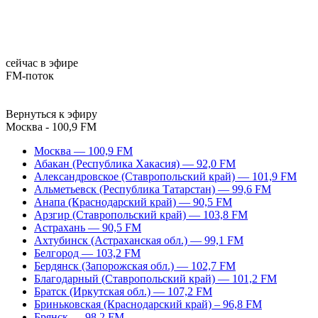
сейчас в эфире
FM-поток
Вернуться к эфиру
Москва - 100,9 FM
Москва — 100,9 FM
Абакан (Республика Хакасия) — 92,0 FM
Александровское (Ставропольский край) — 101,9 FM
Альметьевск (Республика Татарстан) — 99,6 FM
Анапа (Краснодарский край) — 90,5 FM
Арзгир (Ставропольский край) — 103,8 FM
Астрахань — 90,5 FM
Ахтубинск (Астраханская обл.) — 99,1 FM
Белгород — 103,2 FM
Бердянск (Запорожская обл.) — 102,7 FM
Благодарный (Ставропольский край) — 101,2 FM
Братск (Иркутская обл.) — 107,2 FM
Бриньковская (Краснодарский край) – 96,8 FM
Брянск — 98,2 FM