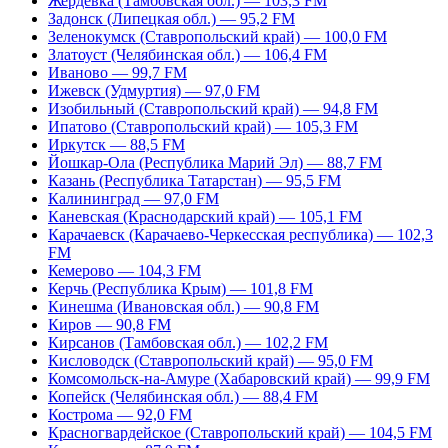
Жердевка (Тамбовская обл.) — 103,3 FM
Задонск (Липецкая обл.) — 95,2 FM
Зеленокумск (Ставропольский край) — 100,0 FM
Златоуст (Челябинская обл.) — 106,4 FM
Иваново — 99,7 FM
Ижевск (Удмуртия) — 97,0 FM
Изобильный (Ставропольский край) — 94,8 FM
Ипатово (Ставропольский край) — 105,3 FM
Иркутск — 88,5 FM
Йошкар-Ола (Республика Марий Эл) — 88,7 FM
Казань (Республика Татарстан) — 95,5 FM
Калининград — 97,0 FM
Каневская (Краснодарский край) — 105,1 FM
Карачаевск (Карачаево-Черкесская республика) — 102,3
FM
Кемерово — 104,3 FM
Керчь (Республика Крым) — 101,8 FM
Кинешма (Ивановская обл.) — 90,8 FM
Киров — 90,8 FM
Кирсанов (Тамбовская обл.) — 102,2 FM
Кисловодск (Ставропольский край) — 95,0 FM
Комсомольск-на-Амуре (Хабаровский край) — 99,9 FM
Копейск (Челябинская обл.) — 88,4 FM
Кострома — 92,0 FM
Красногвардейское (Ставропольский край) — 104,5 FM