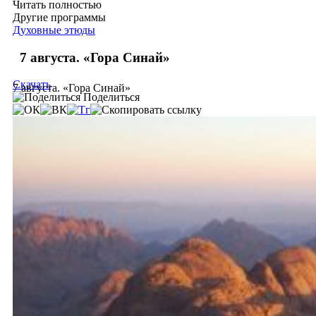
Читать полностью
Другие программы
Духовные этюды
7 августа. «Гора Синай»
Скачать
7 августа. «Гора Синай»
Поделиться