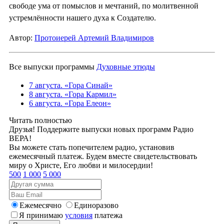
свободе ума от помыслов и мечтаний, по молитвенной
устремлённости нашего духа к Создателю.
Автор:
Протоиерей Артемий Владимиров
Все выпуски программы
Духовные этюды
7 августа. «Гора Синай»
8 августа. «Гора Кармил»
6 августа. «Гора Елеон»
Читать полностью
Друзья! Поддержите выпуски новых программ Радио
ВЕРА!
Вы можете стать попечителем радио, установив
ежемесячный платеж. Будем вместе свидетельствовать
миру о Христе, Его любви и милосердии!
500
1 000
5 000
Ежемесячно
Единоразово
Я принимаю
условия
платежа