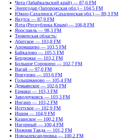
Чита (Забайкальский край) — 87,6 FM
Энергодар (Запорожская обл.) – 104,5 FM
Южно-Сахалинск (Сахалинская обл.) — 89,3 FM
Якутск — 87,9 FM
Ялта (Республика Крым) — 106,8 FM
Ярославль — 98,3 FM
Тюменская область:
Абатское — 103,8 FM
Аромашево — 103,5 FM
Байкалово — 105,5 FM
Бердюжье — 103,2 FM
Большое Сорокино — 102,7 FM
Вагай — 97,0 FM
Викулово — 103,6 FM
Голышманово — 105,4 FM
Демьянское — 102,6 FM
Ермаки — 103,3 FM
Заводоуковск — 103,3 FM
Ингаир — 103,2 FM
Исетское — 102,9 FM
Ишим — 104,9 FM
Казанское — 100,2 FM
Нагорный — 100,4 FM
Нижняя Тавда — 101,2 FM
Новоалександровка — 100,2 FM