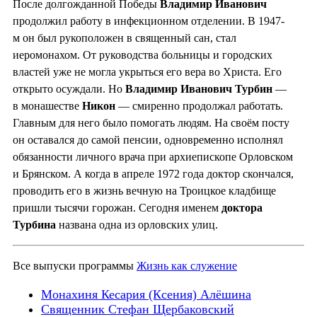
После долгожданной Победы
Владимир Иванович
продолжил работу в инфекционном отделении. В 1947-
м он был рукоположен в священный сан, стал
иеромонахом. От руководства больницы и городских
властей уже не могла укрыться его вера во Христа. Его
открыто осуждали. Но
Владимир Иванович Турбин
—
в монашестве
Никон
— смиренно продолжал работать.
Главным для него было помогать людям. На своём посту
он оставался до самой пенсии, одновременно исполнял
обязанности личного врача при архиепископе Орловском
и Брянском. А когда в апреле 1972 года доктор скончался,
проводить его в жизнь вечную на Троицкое кладбище
пришли тысячи горожан. Сегодня именем
доктора
Турбина
названа одна из орловских улиц.
Все выпуски программы
Жизнь как служение
Монахиня Кесария (Ксения) Алёшина
Священник Стефан Щербаковский