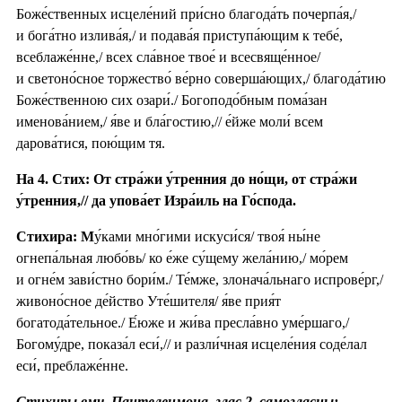
Боже́ственных исцеле́ний при́сно благода́ть почерпа́я,/
и бога́тно излива́я,/ и подава́я приступа́ющим к тебе́,
всеблаже́нне,/ всех сла́вное твое́ и всесвяще́нное/
и светоно́сное торжество́ ве́рно соверша́ющих,/ благода́тию
Боже́ственною сих озари́./ Богоподо́бным пома́зан
именова́нием,/ я́ве и бла́гостию,// е́йже моли́ всем
дарова́тися, пою́щим тя.
На 4. Стих: От стра́жи у́тренния до но́щи, от стра́жи
у́тренния,// да упова́ет Изра́иль на Го́спода.
Стихира: М
у́ками мно́гими искуси́ся/ твоя́ ны́не
огнепа́льная любо́вь/ ко е́же су́щему жела́нию,/ мо́рем
и огне́м зави́стно бори́м./ Те́мже, злонача́льнаго испрове́рг,/
живоно́сное де́йство Уте́шителя/ я́ве прия́т
богатода́тельное./ Е́юже и жи́ва пресла́вно уме́ршаго,/
Богому́дре, показа́л еси́,// и разли́чная исцеле́ния соде́лал
еси́, преблаже́нне.
Стихиры вмч. Пантелеимона, глас 2, самогласны: