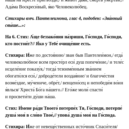
Ада́ма Воскреси́вый, я́ко Человеколю́бец.
Стихиры вмч. Пантелеимона, глас 4, подобен: «Зва́нный
свы́ше...»:
На 6. Стих: А́ще беззако́ния на́зриши, Го́споди, Го́споди,
кто постои́т?// Я́ко у Тебе́ очище́ние есть.
Стихира:
И́
же по достоя́нию/ зван быв Пантелеи́мон,/ егда́
человеколю́бное всем просте́рл еси́ душ попече́ние,/ и теле́с
исцеле́ние показу́я,/ тогда́ тезоиме́нным зва́нием
обогати́лся еси́,/ доброде́тели воздая́ние/ и благоче́стия
возме́здие, му́чениче, обре́т,/ венцено́сец и непобеди́м во́ин
я́влься/ Христа́ Бо́га на́шего.// Его́же моли́ спасти́
и просвети́ти ду́ши на́ша.
Стих: И́мене ра́ди Твоего́ потерпе́х Тя, Го́споди, потерпе́
душа́ моя́ в сло́во Твое́,// упова́ душа́ моя́ на Го́спода.
Стихира:
И́
же от невеще́ственных исто́чник Спаси́теля/