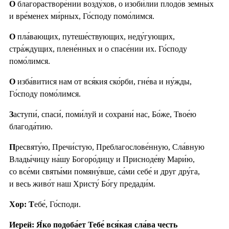
О
благорастворе́нии возду́хов, о изоби́лии плодо́в земны́х
и вре́менех ми́рных, Го́споду помо́лимся.
О
пла́вающих, путеше́ствующих, неду́гующих,
стра́ждущих, плене́нных и о спасе́нии их. Го́споду
помо́лимся.
О
изба́витися нам от вся́кия ско́рби, гне́ва и ну́жды,
Го́споду помо́лимся.
З
аступи́, спаси́, поми́луй и сохрани́ нас, Бо́же, Твое́ю
благода́тию.
П
ресвяту́ю, Пречи́стую, Преблагослове́нную, Сла́вную
Влады́чицу на́шу Богоро́дицу и Присноде́ву Мари́ю,
со все́ми святы́ми помяну́вше, са́ми себе́ и друг дру́га,
и весь живо́т наш Христу́ Бо́гу предади́м.
Хор: Т
ебе́, Го́споди.
Иерей: Я́ко подоба́ет Тебе́ вся́кая сла́ва честь