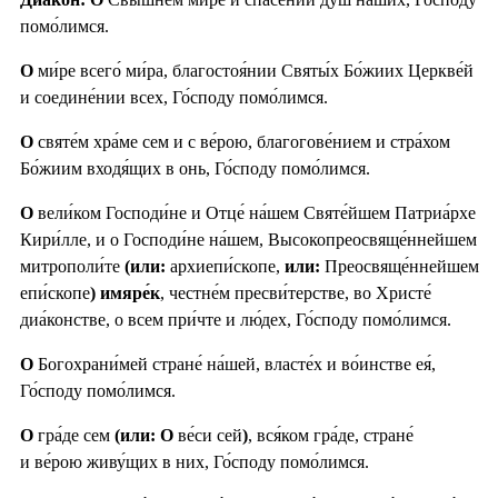
помо́лимся.
О
ми́ре всего́ ми́ра, благостоя́нии Святы́х Бо́жиих Церкве́й
и соедине́нии всех, Го́споду помо́лимся.
О
святе́м хра́ме сем и с ве́рою, благогове́нием и стра́хом
Бо́жиим входя́щих в онь, Го́споду помо́лимся.
О
вели́ком Господи́не и Отце́ на́шем Святе́йшем Патриа́рхе
Кири́лле, и о Господи́не на́шем, Высокопреосвяще́ннейшем
митрополи́те
(или:
архиепи́скопе,
или:
Преосвяще́ннейшем
епи́скопе
) имяре́к
, честне́м пресви́терстве, во Христе́
диа́констве, о всем при́чте и лю́дех, Го́споду помо́лимся.
О
Богохрани́мей стране́ на́шей, власте́х и во́инстве ея́,
Го́споду помо́лимся.
О
гра́де сем
(или: О
ве́си сей
)
, вся́ком гра́де, стране́
и ве́рою живу́щих в них, Го́споду помо́лимся.