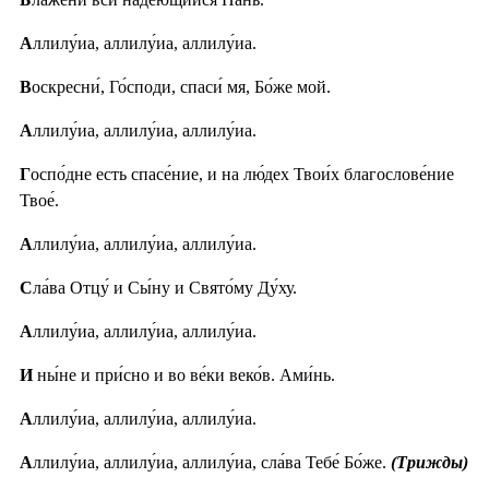
А
ллилу́иа, аллилу́иа, аллилу́иа.
В
оскресни́, Го́споди, спаси́ мя, Бо́же мой.
А
ллилу́иа, аллилу́иа, аллилу́иа.
Г
оспо́дне есть спасе́ние, и на лю́дех Твои́х благослове́ние
Твое́.
А
ллилу́иа, аллилу́иа, аллилу́иа.
С
ла́ва Отцу́ и Сы́ну и Свято́му Ду́ху.
А
ллилу́иа, аллилу́иа, аллилу́иа.
И
ны́не и при́сно и во ве́ки веко́в. Ами́нь.
А
ллилу́иа, аллилу́иа, аллилу́иа.
А
ллилу́иа, аллилу́иа, аллилу́иа, сла́ва Тебе́ Бо́же.
(Трижды)