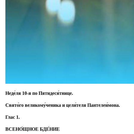
Неде́ля 10-я по Пятидеся́тнице.
Свято́го великому́ченика и цели́теля Пантелеи́мона.
Глас 1.
ВСЕНО́ЩНОЕ БДЕ́НИЕ