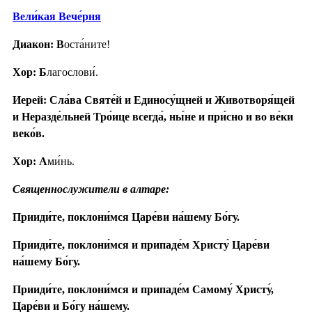
Вели́кая Вече́рня
Диакон: В
оста́ните!
Хор: Б
лагослови́.
Иерей: Сла́ва Святе́й и Единосу́щней и Животворя́щей
и Неразде́льней Тро́ице всегда́, ны́не и при́сно и во ве́ки
веко́в.
Хор: А
ми́нь.
Священнослужители в алтаре:
Прииди́те, поклони́мся Царе́ви на́шему Бо́гу.
Прииди́те, поклони́мся и припаде́м Христу́ Царе́ви
на́шему Бо́гу.
Прииди́те, поклони́мся и припаде́м Самому́ Христу́,
Царе́ви и Бо́гу на́шему.