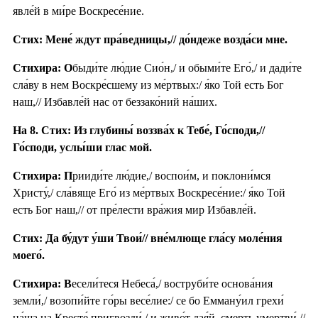
явле́й в ми́ре Воскресе́ние.
Стих: Мене́ ждут пра́ведницы,// до́ндеже возда́си мне.
Стихира: О
быди́те лю́дие Сио́н,/ и обыми́те Его́,/ и дади́те
сла́ву в нем Воскре́сшему из ме́ртвых:/ я́ко Той есть Бог
наш,// Избавле́й нас от беззако́ний на́ших.
На 8. Стих: Из глубины́ воззва́х к Тебе́, Го́споди,//
Го́споди, услы́ши глас мой.
Стихира: П
рииди́те лю́дие,/ воспои́м, и поклони́мся
Христу́,/ сла́вяще Его́ из ме́ртвых Воскресе́ние:/ я́ко Той
есть Бог наш,// от пре́лести вра́жия мир Избавле́й.
Стих: Да бу́дут у́ши Твои́// вне́млюще гла́су моле́ния
моего́.
Стихира: В
есели́теся Небеса́,/ воструби́те основа́ния
земли́,/ возопи́йте го́ры весе́лие:/ се бо Емману́ил грехи́
на́ша на Кресте́ пригвозди́,/ и живо́т дая́й, смерть умертви́,//