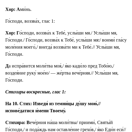
Хор: А
ми́нь.
Го́споди, воззва́х, глас 1:
Хор: Г
о́споди, воззва́х к Тебе́, услы́ши мя./ Услы́ши мя,
Го́споди./ Го́споди, воззва́х к Тебе́, услы́ши мя:/ вонми́ гла́су
моле́ния моего́,/ внегда́ воззва́ти ми к Тебе́.// Услы́ши мя,
Го́споди.
Д
а испра́вится моли́тва моя́,/ я́ко кади́ло пред Тобо́ю,/
воздея́ние руку́ мое́ю/ — же́ртва вече́рняя.// Услы́ши мя,
Го́споди.
Стихиры воскресные, глас 1:
На 10. Стих: Изведи́ из темни́цы ду́шу мою́,//
испове́датися и́мени Твоему́.
Стихира: В
ече́рния на́ша моли́твы/ приими́, Святы́й
Го́споди,/ и пода́ждь нам оставле́ние грехо́в,/ я́ко Еди́н еси́//