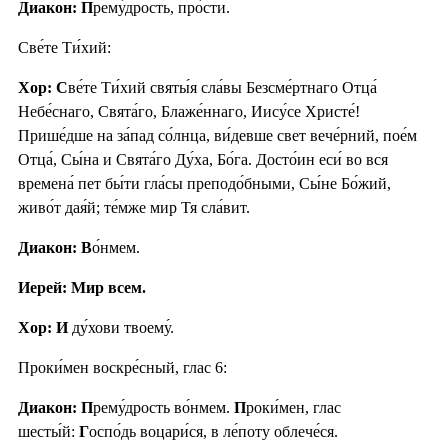
Диакон: П
рему́дрость, про́сти.
Све́те Ти́хий:
Хор: С
ве́те Ти́хий святы́я сла́вы Безсме́ртнаго Отца́
Небе́снаго, Свята́го, Блаже́ннаго, Иису́се Христе́!
Прише́дше на за́пад со́лнца, ви́девше свет вече́рний, пое́м
Отца́, Сы́на и Свята́го Ду́ха, Бо́га. Досто́ин еси́ во вся
времена́ пет бы́ти гла́сы преподо́бными, Сы́не Бо́жий,
живо́т дая́й; те́мже мир Тя сла́вит.
Диакон: В
о́нмем.
Иерей: Мир всем.
Хор: И
ду́хови твоему́.
Проки́мен воскре́сный, глас 6:
Диакон: П
рему́дрость во́нмем.
П
роки́мен, глас
шесты́й:
Г
оспо́дь воцари́ся, в ле́поту облече́ся.