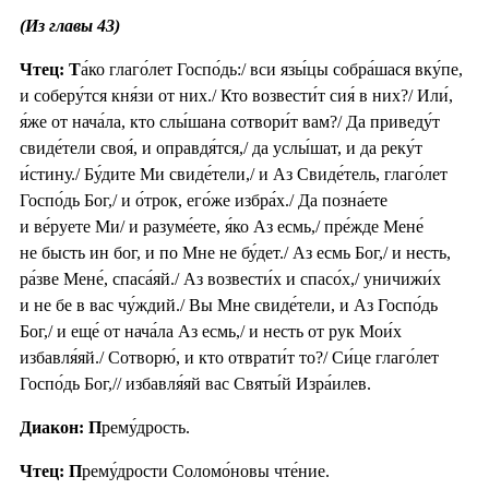
(Из главы 43)
Чтец: Т
а́ко глаго́лет Госпо́дь:/ вси язы́цы собра́шася вку́пе,
и соберу́тся кня́зи от них./ Кто возвести́т сия́ в них?/ Или́,
я́же от нача́ла, кто слы́шана сотвори́т вам?/ Да приведу́т
свиде́тели своя́, и оправдя́тся,/ да услы́шат, и да реку́т
и́стину./ Бу́дите Ми свиде́тели,/ и Аз Свиде́тель, глаго́лет
Госпо́дь Бог,/ и о́трок, его́же избра́х./ Да позна́ете
и ве́руете Ми/ и разуме́ете, я́ко Аз есмь,/ пре́жде Мене́
не бысть ин бог, и по Мне не бу́дет./ Аз есмь Бог,/ и несть,
ра́зве Мене́, спаса́яй./ Аз возвести́х и спасо́х,/ уничижи́х
и не бе в вас чу́ждий./ Вы Мне свиде́тели, и Аз Госпо́дь
Бог,/ и еще́ от нача́ла Аз есмь,/ и несть от рук Мои́х
избавля́яй./ Сотворю́, и кто отврати́т то?/ Си́це глаго́лет
Госпо́дь Бог,// избавля́яй вас Святы́й Изра́илев.
Диакон: П
рему́дрость.
Чтец: П
рему́дрости Соломо́новы чте́ние.