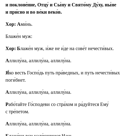
и поклоне́ние, Отцу́ и Сы́ну и Свято́му Ду́ху, ны́не
и при́сно и во ве́ки веко́в.
Хор: А
ми́нь.
Блаже́н муж:
Хор: Б
лаже́н муж, и́же не и́де на сове́т нечести́вых.
А
ллилу́иа, аллилу́иа, аллилу́иа.
Я́
ко весть Госпо́дь путь пра́ведных, и путь нечести́вых
поги́бнет.
А
ллилу́иа, аллилу́иа, аллилу́иа.
Р
або́тайте Го́сподеви со стра́хом и ра́дуйтеся Ему́
с тре́петом.
А
ллилу́иа, аллилу́иа, аллилу́иа.
Б
лаже́ни вси наде́ющиися Нань.