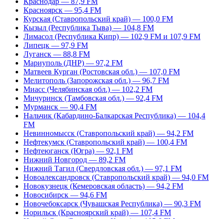
Краснодар — 87,9 FM
Красноярск — 95,4 FM
Курская (Ставропольский край) — 100,0 FM
Кызыл (Республика Тыва) — 104,8 FM
Лимасол (Республика Кипр) — 102,9 FM и 107,9 FM
Липецк — 97,9 FM
Луганск — 88,8 FM
Мариуполь (ДНР) — 97,2 FM
Матвеев Курган (Ростовская обл.) — 107,0 FM
Мелитополь (Запорожская обл.) — 96,7 FM
Миасс (Челябинская обл.) — 102,2 FM
Мичуринск (Тамбовская обл.) — 92,4 FM
Мурманск — 90,4 FM
Нальчик (Кабардино-Балкарская Республика) — 104,4
FM
Невинномысск (Ставропольский край) — 94,2 FM
Нефтекумск (Ставропольский край) — 100,4 FM
Нефтеюганск (Югра) — 92,1 FM
Нижний Новгород — 89,2 FM
Нижний Тагил (Свердловская обл.) — 97,1 FM
Новоалександровск (Ставропольский край) — 94,0 FM
Новокузнецк (Кемеровская область) — 94,2 FM
Новосибирск — 94,6 FM
Новочебоксарск (Чувашская Республика) — 90,3 FM
Норильск (Красноярский край) — 107,4 FM