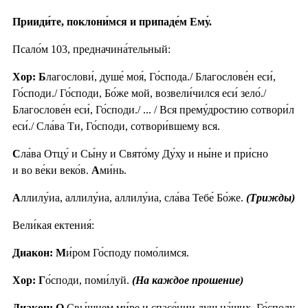
Прииди́те, поклони́мся и припаде́м Ему́.
Псало́м 103, предначина́тельный:
Хор: Б
лагослови́, душе́ моя́, Го́спода./ Благослове́н еси́,
Го́споди./ Го́споди, Бо́же мой, возвели́чился еси́ зело́./
Благослове́н еси́, Го́споди./ ... / Вся прему́дростию сотвори́л
еси́./ Сла́ва Ти, Го́споди, сотвори́вшему вся.
С
ла́ва Отцу́ и Сы́ну и Свято́му Ду́ху и ны́не и при́сно
и во ве́ки веко́в.
А
ми́нь.
А
ллилу́иа, аллилу́иа, аллилу́иа, сла́ва Тебе́ Бо́же.
(Трижды)
Вели́кая ектения́:
Диакон: М
и́ром Го́споду помо́лимся.
Хор: Г
о́споди, поми́луй.
(На каждое прошение)
Диакон: О
Свы́шнем ми́ре и спасе́нии душ на́ших, Го́споду