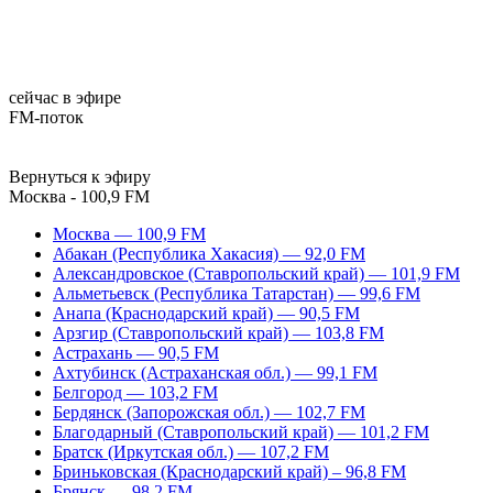
сейчас в эфире
FM-поток
Вернуться к эфиру
Москва - 100,9 FM
Москва — 100,9 FM
Абакан (Республика Хакасия) — 92,0 FM
Александровское (Ставропольский край) — 101,9 FM
Альметьевск (Республика Татарстан) — 99,6 FM
Анапа (Краснодарский край) — 90,5 FM
Арзгир (Ставропольский край) — 103,8 FM
Астрахань — 90,5 FM
Ахтубинск (Астраханская обл.) — 99,1 FM
Белгород — 103,2 FM
Бердянск (Запорожская обл.) — 102,7 FM
Благодарный (Ставропольский край) — 101,2 FM
Братск (Иркутская обл.) — 107,2 FM
Бриньковская (Краснодарский край) – 96,8 FM
Брянск — 98,2 FM