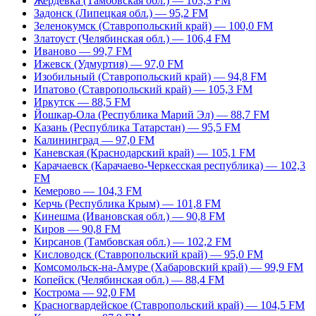
Жердевка (Тамбовская обл.) — 103,3 FM
Задонск (Липецкая обл.) — 95,2 FM
Зеленокумск (Ставропольский край) — 100,0 FM
Златоуст (Челябинская обл.) — 106,4 FM
Иваново — 99,7 FM
Ижевск (Удмуртия) — 97,0 FM
Изобильный (Ставропольский край) — 94,8 FM
Ипатово (Ставропольский край) — 105,3 FM
Иркутск — 88,5 FM
Йошкар-Ола (Республика Марий Эл) — 88,7 FM
Казань (Республика Татарстан) — 95,5 FM
Калининград — 97,0 FM
Каневская (Краснодарский край) — 105,1 FM
Карачаевск (Карачаево-Черкесская республика) — 102,3
FM
Кемерово — 104,3 FM
Керчь (Республика Крым) — 101,8 FM
Кинешма (Ивановская обл.) — 90,8 FM
Киров — 90,8 FM
Кирсанов (Тамбовская обл.) — 102,2 FM
Кисловодск (Ставропольский край) — 95,0 FM
Комсомольск-на-Амуре (Хабаровский край) — 99,9 FM
Копейск (Челябинская обл.) — 88,4 FM
Кострома — 92,0 FM
Красногвардейское (Ставропольский край) — 104,5 FM