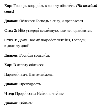
Хор: Г
оспо́дь воцари́ся, в ле́поту облече́ся.
(На каждый
стих)
Диакон: О
блече́ся Госпо́дь в си́лу, и препоя́сася.
Стих 2:
И́
бо утверди́ вселе́нную, я́же не подви́жится.
Стих 3:
Д
о́му Твоему́ подоба́ет святы́ня, Го́споди,
в долготу́ дний.
Диакон: Г
оспо́дь воцари́ся.
Хор: В
ле́поту облече́ся.
Парими́и вмч. Пантелеи́мона:
Диакон: П
рему́дрость.
Чтец: П
роро́чества Иса́иина чте́ние.
Диакон: В
о́нмем.