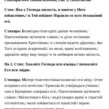
Стих: Я́ко у Го́спода ми́лость, и мно́гое у Него́
избавле́ние,// и Той изба́вит Изра́иля от всех беззако́ний
его́.
Стихира: Б
езме́здно благода́ть дае́ши челове́ком,/
Пантелеи́моне му́чениче сла́вне,/ и ду́хи отго́ниши
призыва́нием Христо́вым,/ и слепы́м ви́дети да́руеши,/ я́ко
Того́ уго́дник и́скренний;/ но моли́, врачу́ всеблаже́нне,/
дарова́ти ми́ру мир тверд// и тя лю́бящим ве́лию ми́лость.
На 2. Стих: Хвали́те Го́спода вси язы́цы,// похвали́те
Его́ вси лю́дие.
Стихира: М
а́тере благочести́выя возжела́л еси́ ве́ру,/ о́тчее
испра́вил еси́ нече́стие:/ Ермола́я бо утве́рждься уче́нии,/
сим и Креще́ние соверши́л еси́,/ Пантелеи́моне му́чениче
сла́вне./ Ми́лостиваго Бо́га,/ неду́гующих врачу́ и страсте́й
отгони́телю,/ моли́ изба́витися от напа́стей// ве́рою
творя́щим пречестну́ю па́мять твою́.