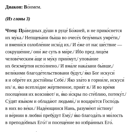
Диакон: В
о́нмем.
(Из главы 3)
Чтец: П
ра́ведных ду́ши в руце́ Бо́жией, и не прико́снется
их му́ка./ Непщева́ни бы́ша во очесе́х безу́мных умре́ти,/
и вмени́ся озлобле́ние исхо́д их./ И е́же от нас ше́ствие —
сокруше́ние,/ они́ же суть в ми́ре./ И́бо пред лице́м
челове́ческим а́ще и му́ку прии́мут,/ упова́ние
их безсме́ртия испо́лнено./ И вма́ле нака́зани бы́вше,/
вели́кими благоде́тельствовани бу́дут,/ я́ко Бог искуси́
я и обре́те их досто́йны Себе́./ Я́ко зла́то в горни́ле, искуси́
их/ и, я́ко всепло́дие же́ртвенное, прия́т я./ И во вре́мя
посеще́ния их возсия́ют/ и, я́ко и́скры по сте́блию, потеку́т./
Су́дят язы́ком и облада́ют людьми́,/ и воцари́тся Госпо́дь
в них во ве́ки./ Наде́ющиися Нань, разуме́ют и́стину/
и ве́рнии в любви́ пребу́дут Ему́;/ я́ко благода́ть и ми́лость
в преподо́бных Его́// и посеще́ние во избра́нных Его́.