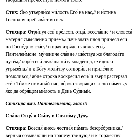
Стих:
Я́ко утверди́ся ми́лость Его́ на нас,// и и́стина
Госпо́дня пребыва́ет во век.
Стихира: О
три́нул еси́ пре́лесть отца́, всесла́вне,/ и словеса́
ма́терня смы́сленно прие́мь,/ па́че зла́та плод прине́сл еси́
по Госпо́дню гла́су/ и врач изря́ден яви́лся еси́,/
Пантелеи́моне, му́чениче сла́вне,/ ше́ствуя же благода́ти
путе́м,/ обре́л еси́ лежа́ща ни́зу младе́нца, ехи́дною
угрызе́на,/ и к Бо́гу моли́тву сотвори́в, и приле́жно
помоли́вся,/ а́бие о́трока воскреси́л еси́/ и зве́ря растерза́л
еси́./ Те́мже помина́й нас, ве́рою творя́щих твою́ па́мять,//
я́ко да обря́щем ми́лость в День Су́дный.
Стихира вмч. Пантелеимона, глас 6:
Сла́ва Отцу́ и Сы́ну и Свято́му Ду́ху.
Стихира: В
озсия́ днесь честна́я па́мять безсре́бреника,/
ве́рныя созыва́ющи на трапе́зу та́йную,/ и к торжеству́