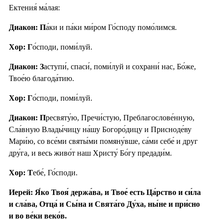
Ектения́ ма́лая:
Диакон: П
а́ки и па́ки ми́ром Го́споду помо́лимся.
Хор: Г
о́споди, поми́луй.
Диакон: З
аступи́, спаси́, поми́луй и сохрани́ нас, Бо́же,
Твое́ю благода́тию.
Хор: Г
о́споди, поми́луй.
Диакон: П
ресвяту́ю, Пречи́стую, Преблагослове́нную,
Сла́вную Влады́чицу на́шу Богоро́дицу и Присноде́ву
Мари́ю, со все́ми святы́ми помяну́вше, са́ми себе́ и друг
дру́га, и весь живо́т наш Христу́ Бо́гу предади́м.
Хор: Т
ебе́, Го́споди.
Иерей: Я́ко Твоя́ держа́ва, и Твое́ есть Ца́рство и си́ла
и сла́ва, Отца́ и Сы́на и Свята́го Ду́ха, ны́не и при́сно
и во ве́ки веко́в.