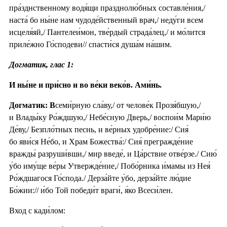
пра́зднственному водя́щи празднолю́бных составле́ния,/
наста́ бо ны́не нам чудоде́йственный врач,/ неду́ги всем
исцеля́яй,/ Пантелеи́мон, тве́рдый страда́лец,/ и мо́лится
приле́жно Го́сподеви// спасти́ся душа́м на́шим.
Догматик, глас 1:
И ны́не и при́сно и во ве́ки веко́в. Ами́нь.
Догматик: В
семи́рную сла́ву,/ от челове́к Прозя́бшую,/
и Влады́ку Ро́ждшую,/ Небе́сную Дверь,/ воспои́м Мари́ю
Де́ву,/ Безпло́тных песнь, и ве́рных удобре́ние:/ Сия́
бо яви́ся Не́бо, и Храм Божества́:/ Сия́ прегражде́ние
вражды́ разруши́вши,/ мир введе́, и Ца́рствие отве́рзе./ Сию́
у́бо иму́ще ве́ры Утвержде́ние,/ Побо́рника и́мамы из Нея́
Ро́ждшагося Го́спода./ Дерза́йте у́бо, дерза́йте лю́дие
Бо́жии:// и́бо Той победи́т враги́, я́ко Всеси́лен.
Вход с кади́лом: