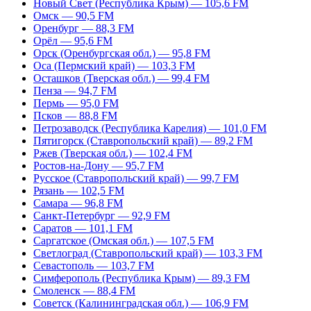
Новый Свет (Республика Крым) — 105,6 FM
Омск — 90,5 FM
Оренбург — 88,3 FM
Орёл — 95,6 FM
Орск (Оренбургская обл.) — 95,8 FM
Оса (Пермский край) — 103,3 FM
Осташков (Тверская обл.) — 99,4 FM
Пенза — 94,7 FM
Пермь — 95,0 FM
Псков — 88,8 FM
Петрозаводск (Республика Карелия) — 101,0 FM
Пятигорск (Ставропольский край) — 89,2 FM
Ржев (Тверская обл.) — 102,4 FM
Ростов-на-Дону — 95,7 FM
Русское (Ставропольский край) — 99,7 FM
Рязань — 102,5 FM
Самара — 96,8 FM
Санкт-Петербург — 92,9 FM
Саратов — 101,1 FM
Саргатское (Омская обл.) — 107,5 FM
Светлоград (Ставропольский край) — 103,3 FM
Севастополь — 103,7 FM
Симферополь (Республика Крым) — 89,3 FM
Смоленск — 88,4 FM
Советск (Калининградская обл.) — 106,9 FM