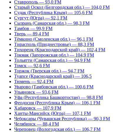
Ставрополь — 93,0 FM
Старый Оскол (Белгородская обл.) — 104,0 FM
Судак (Республика Крым) — 105,6 FM
Сургут (Югра) — 92,1 FM
Сызрань (Самарская обл.) — 98,3 FM
Тамбов — 99,9 FM
Тверь — 89,4 FM
Тёмкино (Смоленская обл.) — 96,1 FM
Тирасполь (Приднестровье) — 88,3 FM
Тихорецк (Краснодарский край) — 102,4 FM
Токмак (Запорожская обл.) — 104,9 FM
Тольятти (Самарская обл.) — 94,9 FM
Томск — 92,6 FM
Торжок (Тверская обл.) — 94,7 FM
Туапсе (Краснодарский край) — 106,5
Тюмень — 92,4 FM
Уварово (Тамбовская обл.) — 100,6 FM
Ульяновск — 93,6 FM
Уфа (Республика Башкортостан) — 98,8 FM
Феодосия (Республика Крым) — 106,1 FM
Хабаровск — 107,9 FM
Ханты-Мансийск (Югра) — 107,1 FM
Чебоксары (Чувашская Республика) — 90,3 FM
Челябинск — 88,4 FM
Череповец (Вологодская обл.) — 106,7 FM