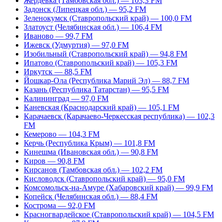
Жердевка (Тамбовская обл.) — 103,3 FM
Задонск (Липецкая обл.) — 95,2 FM
Зеленокумск (Ставропольский край) — 100,0 FM
Златоуст (Челябинская обл.) — 106,4 FM
Иваново — 99,7 FM
Ижевск (Удмуртия) — 97,0 FM
Изобильный (Ставропольский край) — 94,8 FM
Ипатово (Ставропольский край) — 105,3 FM
Иркутск — 88,5 FM
Йошкар-Ола (Республика Марий Эл) — 88,7 FM
Казань (Республика Татарстан) — 95,5 FM
Калининград — 97,0 FM
Каневская (Краснодарский край) — 105,1 FM
Карачаевск (Карачаево-Черкесская республика) — 102,3
FM
Кемерово — 104,3 FM
Керчь (Республика Крым) — 101,8 FM
Кинешма (Ивановская обл.) — 90,8 FM
Киров — 90,8 FM
Кирсанов (Тамбовская обл.) — 102,2 FM
Кисловодск (Ставропольский край) — 95,0 FM
Комсомольск-на-Амуре (Хабаровский край) — 99,9 FM
Копейск (Челябинская обл.) — 88,4 FM
Кострома — 92,0 FM
Красногвардейское (Ставропольский край) — 104,5 FM