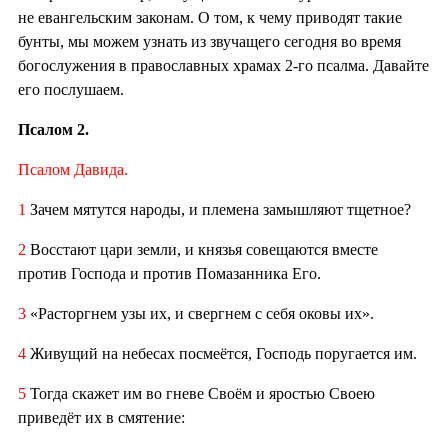
не евангельским законам. О том, к чему приводят такие
бунты, мы можем узнать из звучащего сегодня во время
богослужения в православных храмах 2-го псалма. Давайте
его послушаем.
Псалом 2.
Псалом Давида.
1
Зачем мятутся народы, и племена замышляют тщетное?
2
Восстают цари земли, и князья совещаются вместе
против Господа и против Помазанника Его.
3
«Расторгнем узы их, и свергнем с себя оковы их».
4
Живущий на небесах посмеётся, Господь поругается им.
5
Тогда скажет им во гневе Своём и яростью Своею
приведёт их в смятение: