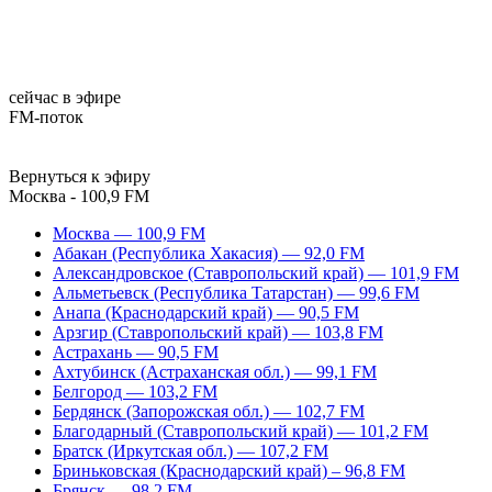
сейчас в эфире
FM-поток
Вернуться к эфиру
Москва - 100,9 FM
Москва — 100,9 FM
Абакан (Республика Хакасия) — 92,0 FM
Александровское (Ставропольский край) — 101,9 FM
Альметьевск (Республика Татарстан) — 99,6 FM
Анапа (Краснодарский край) — 90,5 FM
Арзгир (Ставропольский край) — 103,8 FM
Астрахань — 90,5 FM
Ахтубинск (Астраханская обл.) — 99,1 FM
Белгород — 103,2 FM
Бердянск (Запорожская обл.) — 102,7 FM
Благодарный (Ставропольский край) — 101,2 FM
Братск (Иркутская обл.) — 107,2 FM
Бриньковская (Краснодарский край) – 96,8 FM
Брянск — 98,2 FM