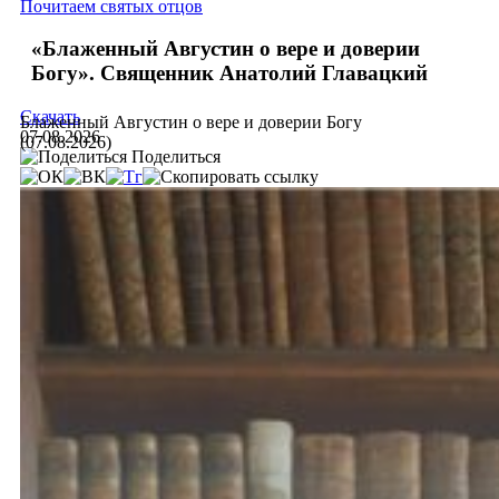
Почитаем святых отцов
«Блаженный Августин о вере и доверии
Богу». Священник Анатолий Главацкий
Скачать
Блаженный Августин о вере и доверии Богу
07.08.2026
(07.08.2026)
Поделиться