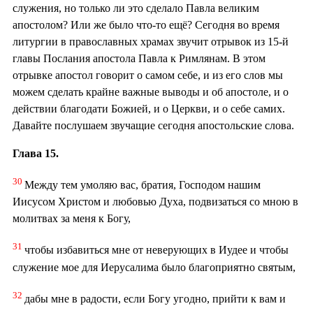
служения, но только ли это сделало Павла великим
апостолом? Или же было что-то ещё? Сегодня во время
литургии в православных храмах звучит отрывок из 15-й
главы Послания апостола Павла к Римлянам. В этом
отрывке апостол говорит о самом себе, и из его слов мы
можем сделать крайне важные выводы и об апостоле, и о
действии благодати Божией, и о Церкви, и о себе самих.
Давайте послушаем звучащие сегодня апостольские слова.
Глава 15.
30
Между тем умоляю вас, братия, Господом нашим
Иисусом Христом и любовью Духа, подвизаться со мною в
молитвах за меня к Богу,
31
чтобы избавиться мне от неверующих в Иудее и чтобы
служение мое для Иерусалима было благоприятно святым,
32
дабы мне в радости, если Богу угодно, прийти к вам и