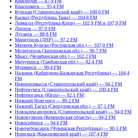
Краснодар — 87,9 FM
Красноярск — 95,4 FM
Курская (Ставропольский край) — 100,0 FM
Кызыл (Республика Тыва) — 104,8 FM
Лимасол (Республика Кипр) — 102,9 FM и 107,9 FM
Липецк — 97,9 FM
Луганск — 88,8 FM
Мариуполь (ДНР) — 97,2 FM
Матвеев Курган (Ростовская обл.) — 107,0 FM
Мелитополь (Запорожская обл.) — 96,7 FM
Миасс (Челябинская обл.) — 102,2 FM
Мичуринск (Тамбовская обл.) — 92,4 FM
Мурманск — 90,4 FM
Нальчик (Кабардино-Балкарская Республика) — 104,4
FM
Невинномысск (Ставропольский край) — 94,2 FM
Нефтекумск (Ставропольский край) — 100,4 FM
Нефтеюганск (Югра) — 92,1 FM
Нижний Новгород — 89,2 FM
Нижний Тагил (Свердловская обл.) — 97,1 FM
Новоалександровск (Ставропольский край) — 94,0 FM
Новокузнецк (Кемеровская область) — 94,2 FM
Новосибирск — 94,6 FM
Новочебоксарск (Чувашская Республика) — 90,3 FM
Норильск (Красноярский край) — 107,4 FM