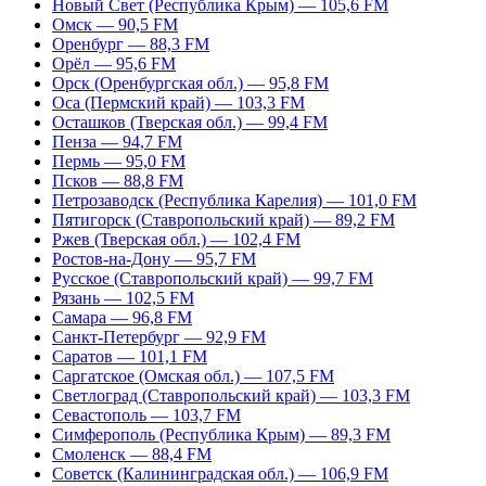
Новый Свет (Республика Крым) — 105,6 FM
Омск — 90,5 FM
Оренбург — 88,3 FM
Орёл — 95,6 FM
Орск (Оренбургская обл.) — 95,8 FM
Оса (Пермский край) — 103,3 FM
Осташков (Тверская обл.) — 99,4 FM
Пенза — 94,7 FM
Пермь — 95,0 FM
Псков — 88,8 FM
Петрозаводск (Республика Карелия) — 101,0 FM
Пятигорск (Ставропольский край) — 89,2 FM
Ржев (Тверская обл.) — 102,4 FM
Ростов-на-Дону — 95,7 FM
Русское (Ставропольский край) — 99,7 FM
Рязань — 102,5 FM
Самара — 96,8 FM
Санкт-Петербург — 92,9 FM
Саратов — 101,1 FM
Саргатское (Омская обл.) — 107,5 FM
Светлоград (Ставропольский край) — 103,3 FM
Севастополь — 103,7 FM
Симферополь (Республика Крым) — 89,3 FM
Смоленск — 88,4 FM
Советск (Калининградская обл.) — 106,9 FM