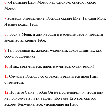
6
«Я помазал Царя Моего над Сионом, святою горою
Моею;
7
возвещу определение: Господь сказал Мне: Ты Сын Мой;
Я ныне родил Тебя;
8
проси у Меня, и дам народы в наследие Тебе и пределы
земли во владение Тебе;
9
Ты поразишь их жезлом железным; сокрушишь их, как
сосуд горшечника».
10
Итак, вразумитесь, цари; научитесь, судьи земли!
11
Служите Господу со страхом и радуйтесь пред Ним
с трепетом.
12
Почтите Сына, чтобы Он не прогневался, и чтобы вам
не погибнуть в пути вашем, ибо гнев Его возгорится
вскоре. Блаженны все, уповающие на Него.