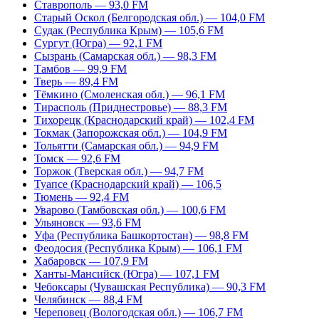
Ставрополь — 93,0 FM
Старый Оскол (Белгородская обл.) — 104,0 FM
Судак (Республика Крым) — 105,6 FM
Сургут (Югра) — 92,1 FM
Сызрань (Самарская обл.) — 98,3 FM
Тамбов — 99,9 FM
Тверь — 89,4 FM
Тёмкино (Смоленская обл.) — 96,1 FM
Тирасполь (Приднестровье) — 88,3 FM
Тихорецк (Краснодарский край) — 102,4 FM
Токмак (Запорожская обл.) — 104,9 FM
Тольятти (Самарская обл.) — 94,9 FM
Томск — 92,6 FM
Торжок (Тверская обл.) — 94,7 FM
Туапсе (Краснодарский край) — 106,5
Тюмень — 92,4 FM
Уварово (Тамбовская обл.) — 100,6 FM
Ульяновск — 93,6 FM
Уфа (Республика Башкортостан) — 98,8 FM
Феодосия (Республика Крым) — 106,1 FM
Хабаровск — 107,9 FM
Ханты-Мансийск (Югра) — 107,1 FM
Чебоксары (Чувашская Республика) — 90,3 FM
Челябинск — 88,4 FM
Череповец (Вологодская обл.) — 106,7 FM