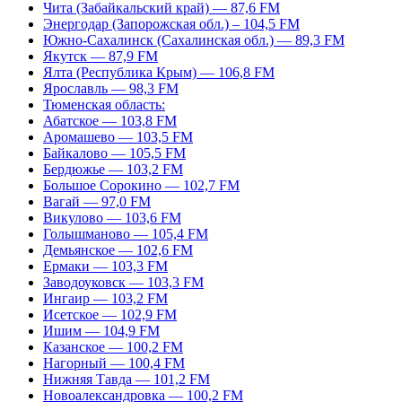
Чита (Забайкальский край) — 87,6 FM
Энергодар (Запорожская обл.) – 104,5 FM
Южно-Сахалинск (Сахалинская обл.) — 89,3 FM
Якутск — 87,9 FM
Ялта (Республика Крым) — 106,8 FM
Ярославль — 98,3 FM
Тюменская область:
Абатское — 103,8 FM
Аромашево — 103,5 FM
Байкалово — 105,5 FM
Бердюжье — 103,2 FM
Большое Сорокино — 102,7 FM
Вагай — 97,0 FM
Викулово — 103,6 FM
Голышманово — 105,4 FM
Демьянское — 102,6 FM
Ермаки — 103,3 FM
Заводоуковск — 103,3 FM
Ингаир — 103,2 FM
Исетское — 102,9 FM
Ишим — 104,9 FM
Казанское — 100,2 FM
Нагорный — 100,4 FM
Нижняя Тавда — 101,2 FM
Новоалександровка — 100,2 FM