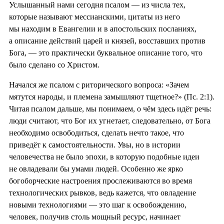
Услышанный нами сегодня псалом — из числа тех,
которые называют мессианскими, цитаты из него
мы находим в Евангелии и в апостольских посланиях,
а описание действий царей и князей, восставших против
Бога, — это практически буквальное описание того, что
было сделано со Христом.
Начался же псалом с риторического вопроса: «Зачем
мятутся народы, и племена замышляют тщетное?» (Пс. 2:1).
Читая псалом дальше, мы понимаем, о чём здесь идёт речь:
люди считают, что Бог их угнетает, следовательно, от Бога
необходимо освободиться, сделать нечто такое, что
приведёт к самостоятельности. Увы, но в истории
человечества не было эпохи, в которую подобные идеи
не овладевали бы умами людей. Особенно же ярко
богоборческие настроения прослеживаются во время
технологических рывков, ведь кажется, что овладение
новыми технологиями — это шаг к освобождению,
человек, получив столь мощный ресурс, начинает