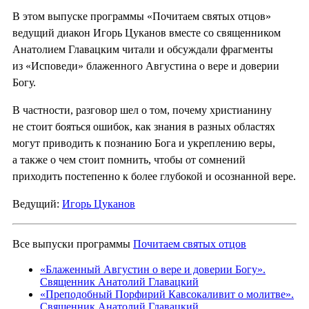
В этом выпуске программы «Почитаем святых отцов»
ведущий диакон Игорь Цуканов вместе со священником
Анатолием Главацким читали и обсуждали фрагменты
из «Исповеди» блаженного Августина о вере и доверии
Богу.
В частности, разговор шел о том, почему христианину
не стоит бояться ошибок, как знания в разных областях
могут приводить к познанию Бога и укреплению веры,
а также о чем стоит помнить, чтобы от сомнений
приходить постепенно к более глубокой и осознанной вере.
Ведущий:
Игорь Цуканов
Все выпуски программы
Почитаем святых отцов
«Блаженный Августин о вере и доверии Богу».
Священник Анатолий Главацкий
«Преподобный Порфирий Кавсокаливит о молитве».
Священник Анатолий Главацкий