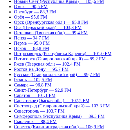
Новый Свет (Республика Крым) — 105,6 FM
Омск — 90,5 FM
Оренбург — 88,3 FM
Орёл — 95,6 FM
Орск (Оренбургская обл.) — 95,8 FM
Оса (Пермский край) — 103,3 FM
Осташков (Тверская обл.) — 99,4 FM
Пенза — 94,7 FM
Пермь — 95,0 FM
Псков — 88,8 FM
Петрозаводск (Республика Карелия) — 101,0 FM
Пятигорск (Ставропольский край) — 89,2 FM
Ржев (Тверская обл.) — 102,4 FM
Ростов-на-Дону — 95,7 FM
Русское (Ставропольский край) — 99,7 FM
Рязань — 102,5 FM
Самара — 96,8 FM
Санкт-Петербург — 92,9 FM
Саратов — 101,1 FM
Саргатское (Омская обл.) — 107,5 FM
Светлоград (Ставропольский край) — 103,3 FM
Севастополь — 103,7 FM
Симферополь (Республика Крым) — 89,3 FM
Смоленск — 88,4 FM
Советск (Калининградская обл.) — 106,9 FM