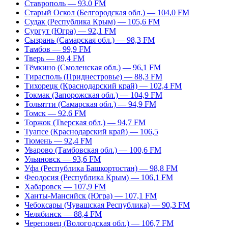
Ставрополь — 93,0 FM
Старый Оскол (Белгородская обл.) — 104,0 FM
Судак (Республика Крым) — 105,6 FM
Сургут (Югра) — 92,1 FM
Сызрань (Самарская обл.) — 98,3 FM
Тамбов — 99,9 FM
Тверь — 89,4 FM
Тёмкино (Смоленская обл.) — 96,1 FM
Тирасполь (Приднестровье) — 88,3 FM
Тихорецк (Краснодарский край) — 102,4 FM
Токмак (Запорожская обл.) — 104,9 FM
Тольятти (Самарская обл.) — 94,9 FM
Томск — 92,6 FM
Торжок (Тверская обл.) — 94,7 FM
Туапсе (Краснодарский край) — 106,5
Тюмень — 92,4 FM
Уварово (Тамбовская обл.) — 100,6 FM
Ульяновск — 93,6 FM
Уфа (Республика Башкортостан) — 98,8 FM
Феодосия (Республика Крым) — 106,1 FM
Хабаровск — 107,9 FM
Ханты-Мансийск (Югра) — 107,1 FM
Чебоксары (Чувашская Республика) — 90,3 FM
Челябинск — 88,4 FM
Череповец (Вологодская обл.) — 106,7 FM