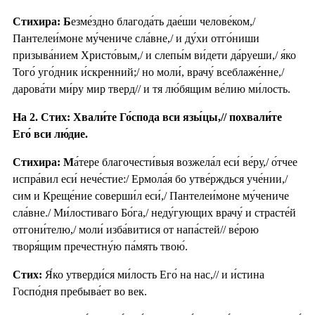
Стихира: Б
езме́здно благода́ть дае́ши челове́ком,/
Пантелеи́моне му́чениче сла́вне,/ и ду́хи отго́ниши
призыва́нием Христо́вым,/ и слепы́м ви́дети да́руеши,/ я́ко
Того́ уго́дник и́скренний;/ но моли́, врачу́ всеблаже́нне,/
дарова́ти ми́ру мир тверд// и тя лю́бящим ве́лию ми́лость.
На 2. Стих: Хвали́те Го́спода вси язы́цы,// похвали́те
Его́ вси лю́дие.
Стихира: М
а́тере благочести́выя возжела́л еси́ ве́ру,/ о́тчее
испра́вил еси́ нече́стие:/ Ермола́я бо утве́рждься уче́нии,/
сим и Креще́ние соверши́л еси́,/ Пантелеи́моне му́чениче
сла́вне./ Ми́лостиваго Бо́га,/ неду́гующих врачу́ и страсте́й
отгони́телю,/ моли́ изба́витися от напа́стей// ве́рою
творя́щим пречестну́ю па́мять твою́.
Стих:
Я́ко утверди́ся ми́лость Его́ на нас,// и и́стина
Госпо́дня пребыва́ет во век.