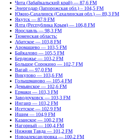
Чита (Забайкальский край) — 87,6 FM
Энергодар (Запорожская обл.) – 104,5 FM
Южно-Сахалинск (Сахалинская обл.) — 89,3 FM
Якутск — 87,9 FM
Ялта (Республика Крым) — 106,8 FM
Ярославль — 98,3 FM
Тюменская область:
Абатское — 103,8 FM
Аромашево — 103,5 FM
Байкалово — 105,5 FM
Бердюжье — 103,2 FM
Большое Сорокино — 102,7 FM
Вагай — 97,0 FM
Викулово — 103,6 FM
Голышманово — 105,4 FM
Демьянское — 102,6 FM
Ермаки — 103,3 FM
Заводоуковск — 103,3 FM
Ингаир — 103,2 FM
Исетское — 102,9 FM
Ишим — 104,9 FM
Казанское — 100,2 FM
Нагорный — 100,4 FM
Нижняя Тавда — 101,2 FM
Новоалександровка — 100,2 FM