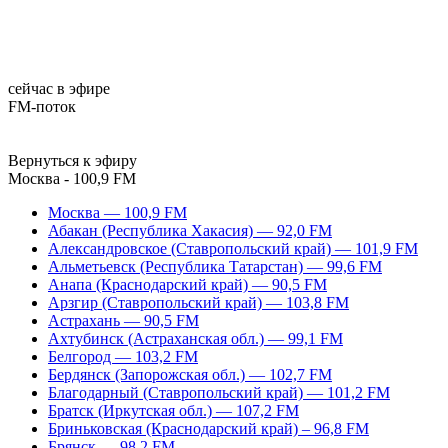
сейчас в эфире
FM-поток
Вернуться к эфиру
Москва - 100,9 FM
Москва — 100,9 FM
Абакан (Республика Хакасия) — 92,0 FM
Александровское (Ставропольский край) — 101,9 FM
Альметьевск (Республика Татарстан) — 99,6 FM
Анапа (Краснодарский край) — 90,5 FM
Арзгир (Ставропольский край) — 103,8 FM
Астрахань — 90,5 FM
Ахтубинск (Астраханская обл.) — 99,1 FM
Белгород — 103,2 FM
Бердянск (Запорожская обл.) — 102,7 FM
Благодарный (Ставропольский край) — 101,2 FM
Братск (Иркутская обл.) — 107,2 FM
Бриньковская (Краснодарский край) – 96,8 FM
Брянск — 98,2 FM