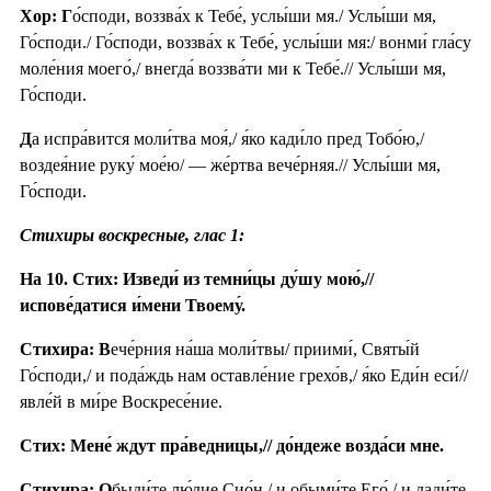
Хор: Г
о́споди, воззва́х к Тебе́, услы́ши мя./ Услы́ши мя,
Го́споди./ Го́споди, воззва́х к Тебе́, услы́ши мя:/ вонми́ гла́су
моле́ния моего́,/ внегда́ воззва́ти ми к Тебе́.// Услы́ши мя,
Го́споди.
Д
а испра́вится моли́тва моя́,/ я́ко кади́ло пред Тобо́ю,/
воздея́ние руку́ мое́ю/ — же́ртва вече́рняя.// Услы́ши мя,
Го́споди.
Стихиры воскресные, глас 1:
На 10. Стих: Изведи́ из темни́цы ду́шу мою́,//
испове́датися и́мени Твоему́.
Стихира: В
ече́рния на́ша моли́твы/ приими́, Святы́й
Го́споди,/ и пода́ждь нам оставле́ние грехо́в,/ я́ко Еди́н еси́//
явле́й в ми́ре Воскресе́ние.
Стих: Мене́ ждут пра́ведницы,// до́ндеже возда́си мне.
Стихира: О
быди́те лю́дие Сио́н,/ и обыми́те Его́,/ и дади́те