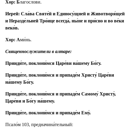
Хор: Б
лагослови́.
Иерей: Сла́ва Святе́й и Единосу́щней и Животворя́щей
и Неразде́льней Тро́ице всегда́, ны́не и при́сно и во ве́ки
веко́в.
Хор: А
ми́нь.
Священнослужители в алтаре:
Прииди́те, поклони́мся Царе́ви на́шему Бо́гу.
Прииди́те, поклони́мся и припаде́м Христу́ Царе́ви
на́шему Бо́гу.
Прииди́те, поклони́мся и припаде́м Самому́ Христу́,
Царе́ви и Бо́гу на́шему.
Прииди́те, поклони́мся и припаде́м Ему́.
Псало́м 103, предначина́тельный: