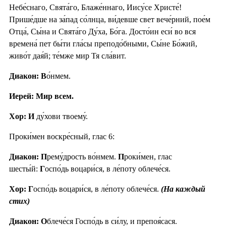
Небе́снаго, Свята́го, Блаже́ннаго, Иису́се Христе́!
Прише́дше на за́пад со́лнца, ви́девше свет вече́рний, пое́м
Отца́, Сы́на и Свята́го Ду́ха, Бо́га. Досто́ин еси́ во вся
времена́ пет бы́ти гла́сы преподо́бными, Сы́не Бо́жий,
живо́т дая́й; те́мже мир Тя сла́вит.
Диакон: В
о́нмем.
Иерей: Мир всем.
Хор: И
ду́хови твоему́.
Проки́мен воскре́сный, глас 6:
Диакон: П
рему́дрость во́нмем.
П
роки́мен, глас
шесты́й:
Г
оспо́дь воцари́ся, в ле́поту облече́ся.
Хор: Г
оспо́дь воцари́ся, в ле́поту облече́ся.
(На каждый
стих)
Диакон: О
блече́ся Госпо́дь в си́лу, и препоя́сася.