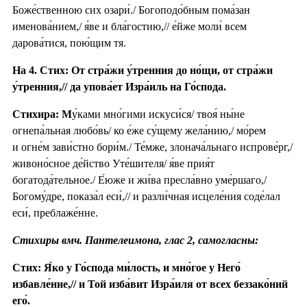
Боже́ственною сих озари́./ Богоподо́бным пома́зан
именова́нием,/ я́ве и бла́гостию,// е́йже моли́ всем
дарова́тися, пою́щим тя.
На 4. Стих: От стра́жи у́тренния до но́щи, от стра́жи
у́тренния,// да упова́ет Изра́иль на Го́спода.
Стихира: М
у́ками мно́гими искуси́ся/ твоя́ ны́не
огнепа́льная любо́вь/ ко е́же су́щему жела́нию,/ мо́рем
и огне́м зави́стно бори́м./ Те́мже, злонача́льнаго испрове́рг,/
живоно́сное де́йство Уте́шителя/ я́ве прия́т
богатода́тельное./ Е́юже и жи́ва пресла́вно уме́ршаго,/
Богому́дре, показа́л еси́,// и разли́чная исцеле́ния соде́лал
еси́, преблаже́нне.
Стихиры вмч. Пантелеимона, глас 2, самогласны:
Стих: Я́ко у Го́спода ми́лость, и мно́гое у Него́
избавле́ние,// и Той изба́вит Изра́иля от всех беззако́ний
его́.