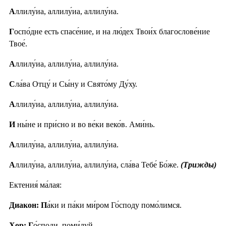
А
ллилу́иа, аллилу́иа, аллилу́иа.
Г
оспо́дне есть спасе́ние, и на лю́дех Твои́х благослове́ние
Твое́.
А
ллилу́иа, аллилу́иа, аллилу́иа.
С
ла́ва Отцу́ и Сы́ну и Свято́му Ду́ху.
А
ллилу́иа, аллилу́иа, аллилу́иа.
И
ны́не и при́сно и во ве́ки веко́в. Ами́нь.
А
ллилу́иа, аллилу́иа, аллилу́иа.
А
ллилу́иа, аллилу́иа, аллилу́иа, сла́ва Тебе́ Бо́же.
(Трижды)
Ектения́ ма́лая:
Диакон: П
а́ки и па́ки ми́ром Го́споду помо́лимся.
Хор: Г
о́споди, поми́луй.