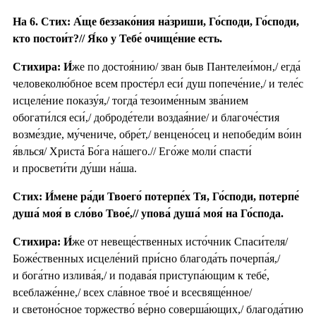
На 6. Стих: А́ще беззако́ния на́зриши, Го́споди, Го́споди,
кто постои́т?// Я́ко у Тебе́ очище́ние есть.
Стихира:
И́
же по достоя́нию/ зван быв Пантелеи́мон,/ егда́
человеколю́бное всем просте́рл еси́ душ попече́ние,/ и теле́с
исцеле́ние показу́я,/ тогда́ тезоиме́нным зва́нием
обогати́лся еси́,/ доброде́тели воздая́ние/ и благоче́стия
возме́здие, му́чениче, обре́т,/ венцено́сец и непобеди́м во́ин
я́влься/ Христа́ Бо́га на́шего.// Его́же моли́ спасти́
и просвети́ти ду́ши на́ша.
Стих: И́мене ра́ди Твоего́ потерпе́х Тя, Го́споди, потерпе́
душа́ моя́ в сло́во Твое́,// упова́ душа́ моя́ на Го́спода.
Стихира:
И́
же от невеще́ственных исто́чник Спаси́теля/
Боже́ственных исцеле́ний при́сно благода́ть почерпа́я,/
и бога́тно излива́я,/ и подава́я приступа́ющим к тебе́,
всеблаже́нне,/ всех сла́вное твое́ и всесвяще́нное/
и светоно́сное торжество́ ве́рно соверша́ющих,/ благода́тию