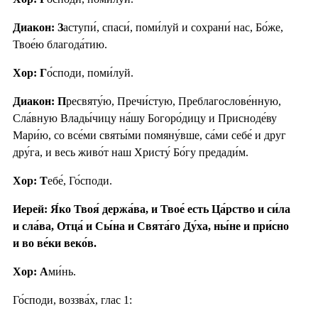
Диакон: З
аступи́, спаси́, поми́луй и сохрани́ нас, Бо́же,
Твое́ю благода́тию.
Хор: Г
о́споди, поми́луй.
Диакон: П
ресвяту́ю, Пречи́стую, Преблагослове́нную,
Сла́вную Влады́чицу на́шу Богоро́дицу и Присноде́ву
Мари́ю, со все́ми святы́ми помяну́вше, са́ми себе́ и друг
дру́га, и весь живо́т наш Христу́ Бо́гу предади́м.
Хор: Т
ебе́, Го́споди.
Иерей: Я́ко Твоя́ держа́ва, и Твое́ есть Ца́рство и си́ла
и сла́ва, Отца́ и Сы́на и Свята́го Ду́ха, ны́не и при́сно
и во ве́ки веко́в.
Хор: А
ми́нь.
Го́споди, воззва́х, глас 1: