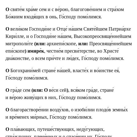
О
святе́м хра́ме сем и с ве́рою, благогове́нием и стра́хом
Бо́жиим входя́щих в онь, Го́споду помо́лимся.
О
вели́ком Господи́не и Отце́ на́шем Святе́йшем Патриа́рхе
Кири́лле, и о Господи́не на́шем, Высокопреосвяще́ннейшем
митрополи́те
(или:
архиепи́скопе,
или:
Преосвяще́ннейшем
епи́скопе
) имяре́к
, честне́м пресви́терстве, во Христе́
диа́констве, о всем при́чте и лю́дех, Го́споду помо́лимся.
О
Богохрани́мей стране́ на́шей, власте́х и во́инстве ея́,
Го́споду помо́лимся.
О
гра́де сем
(или: О
ве́си сей
)
, вся́ком гра́де, стране́
и ве́рою живу́щих в них, Го́споду помо́лимся.
О
благорастворе́нии возду́хов, о изоби́лии плодо́в земны́х
и вре́менех ми́рных, Го́споду помо́лимся.
О
пла́вающих, путеше́ствующих, неду́гующих,
стра́ждущих, плене́нных и о спасе́нии их. Го́споду