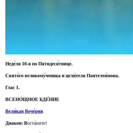
Неде́ля 10-я по Пятидеся́тнице.
Свято́го великому́ченика и цели́теля Пантелеи́мона.
Глас 1.
ВСЕНО́ЩНОЕ БДЕ́НИЕ
Вели́кая Вече́рня
Диакон: В
оста́ните!