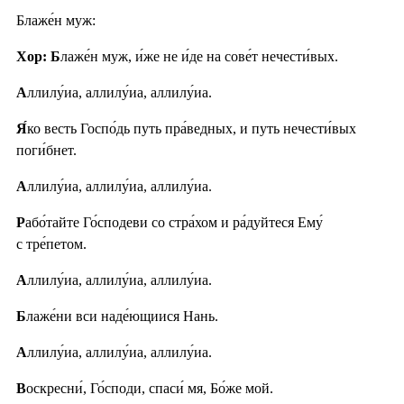
Блаже́н муж:
Хор: Б
лаже́н муж, и́же не и́де на сове́т нечести́вых.
А
ллилу́иа, аллилу́иа, аллилу́иа.
Я́
ко весть Госпо́дь путь пра́ведных, и путь нечести́вых
поги́бнет.
А
ллилу́иа, аллилу́иа, аллилу́иа.
Р
або́тайте Го́сподеви со стра́хом и ра́дуйтеся Ему́
с тре́петом.
А
ллилу́иа, аллилу́иа, аллилу́иа.
Б
лаже́ни вси наде́ющиися Нань.
А
ллилу́иа, аллилу́иа, аллилу́иа.
В
оскресни́, Го́споди, спаси́ мя, Бо́же мой.