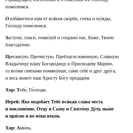
помо́лимся.
О
изба́витися нам от вся́кия ско́рби, гне́ва и ну́жды,
Го́споду помо́лимся.
З
аступи́, спаси́, поми́луй и сохрани́ нас, Бо́же, Твое́ю
благода́тию.
П
ресвяту́ю, Пречи́стую, Преблагослове́нную, Сла́вную
Влады́чицу на́шу Богоро́дицу и Присноде́ву Мари́ю,
со все́ми святы́ми помяну́вше, са́ми себе́ и друг дру́га,
и весь живо́т наш Христу́ Бо́гу предади́м.
Хор: Т
ебе́, Го́споди.
Иерей: Я́ко подоба́ет Тебе́ вся́кая сла́ва честь
и поклоне́ние, Отцу́ и Сы́ну и Свято́му Ду́ху, ны́не
и при́сно и во ве́ки веко́в.
Хор: А
ми́нь.