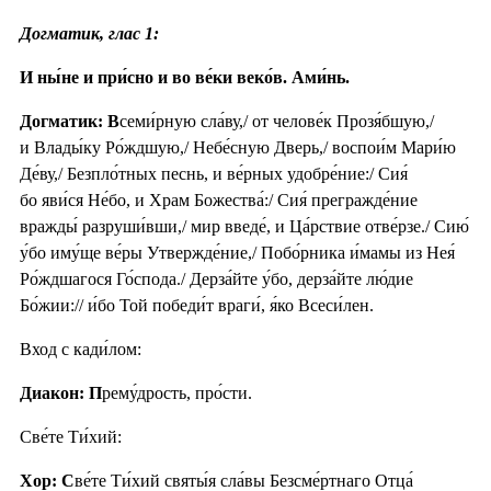
Догматик, глас 1:
И ны́не и при́сно и во ве́ки веко́в. Ами́нь.
Догматик: В
семи́рную сла́ву,/ от челове́к Прозя́бшую,/
и Влады́ку Ро́ждшую,/ Небе́сную Дверь,/ воспои́м Мари́ю
Де́ву,/ Безпло́тных песнь, и ве́рных удобре́ние:/ Сия́
бо яви́ся Не́бо, и Храм Божества́:/ Сия́ прегражде́ние
вражды́ разруши́вши,/ мир введе́, и Ца́рствие отве́рзе./ Сию́
у́бо иму́ще ве́ры Утвержде́ние,/ Побо́рника и́мамы из Нея́
Ро́ждшагося Го́спода./ Дерза́йте у́бо, дерза́йте лю́дие
Бо́жии:// и́бо Той победи́т враги́, я́ко Всеси́лен.
Вход с кади́лом:
Диакон: П
рему́дрость, про́сти.
Све́те Ти́хий:
Хор: С
ве́те Ти́хий святы́я сла́вы Безсме́ртнаго Отца́