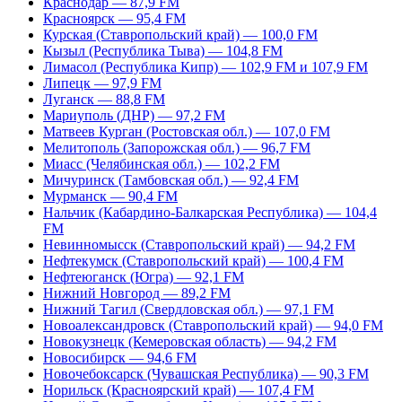
Краснодар — 87,9 FM
Красноярск — 95,4 FM
Курская (Ставропольский край) — 100,0 FM
Кызыл (Республика Тыва) — 104,8 FM
Лимасол (Республика Кипр) — 102,9 FM и 107,9 FM
Липецк — 97,9 FM
Луганск — 88,8 FM
Мариуполь (ДНР) — 97,2 FM
Матвеев Курган (Ростовская обл.) — 107,0 FM
Мелитополь (Запорожская обл.) — 96,7 FM
Миасс (Челябинская обл.) — 102,2 FM
Мичуринск (Тамбовская обл.) — 92,4 FM
Мурманск — 90,4 FM
Нальчик (Кабардино-Балкарская Республика) — 104,4
FM
Невинномысск (Ставропольский край) — 94,2 FM
Нефтекумск (Ставропольский край) — 100,4 FM
Нефтеюганск (Югра) — 92,1 FM
Нижний Новгород — 89,2 FM
Нижний Тагил (Свердловская обл.) — 97,1 FM
Новоалександровск (Ставропольский край) — 94,0 FM
Новокузнецк (Кемеровская область) — 94,2 FM
Новосибирск — 94,6 FM
Новочебоксарск (Чувашская Республика) — 90,3 FM
Норильск (Красноярский край) — 107,4 FM