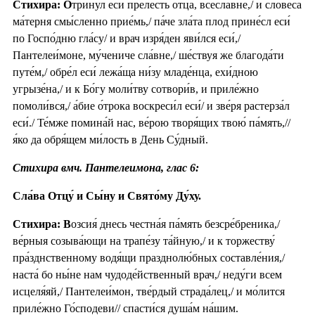
Стихира: О
три́нул еси́ пре́лесть отца́, всесла́вне,/ и словеса́
ма́терня смы́сленно прие́мь,/ па́че зла́та плод прине́сл еси́
по Госпо́дню гла́су/ и врач изря́ден яви́лся еси́,/
Пантелеи́моне, му́чениче сла́вне,/ ше́ствуя же благода́ти
путе́м,/ обре́л еси́ лежа́ща ни́зу младе́нца, ехи́дною
угрызе́на,/ и к Бо́гу моли́тву сотвори́в, и приле́жно
помоли́вся,/ а́бие о́трока воскреси́л еси́/ и зве́ря растерза́л
еси́./ Те́мже помина́й нас, ве́рою творя́щих твою́ па́мять,//
я́ко да обря́щем ми́лость в День Су́дный.
Стихира вмч. Пантелеимона, глас 6:
Сла́ва Отцу́ и Сы́ну и Свято́му Ду́ху.
Стихира: В
озсия́ днесь честна́я па́мять безсре́бреника,/
ве́рныя созыва́ющи на трапе́зу та́йную,/ и к торжеству́
пра́зднственному водя́щи празднолю́бных составле́ния,/
наста́ бо ны́не нам чудоде́йственный врач,/ неду́ги всем
исцеля́яй,/ Пантелеи́мон, тве́рдый страда́лец,/ и мо́лится
приле́жно Го́сподеви// спасти́ся душа́м на́шим.