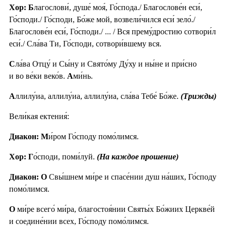
Хор: Б
лагослови́, душе́ моя́, Го́спода./ Благослове́н еси́,
Го́споди./ Го́споди, Бо́же мой, возвели́чился еси́ зело́./
Благослове́н еси́, Го́споди./ ... / Вся прему́дростию сотвори́л
еси́./ Сла́ва Ти, Го́споди, сотвори́вшему вся.
С
ла́ва Отцу́ и Сы́ну и Свято́му Ду́ху и ны́не и при́сно
и во ве́ки веко́в.
А
ми́нь.
А
ллилу́иа, аллилу́иа, аллилу́иа, сла́ва Тебе́ Бо́же.
(Трижды)
Вели́кая ектения́:
Диакон: М
и́ром Го́споду помо́лимся.
Хор: Г
о́споди, поми́луй.
(На каждое прошение)
Диакон: О
Свы́шнем ми́ре и спасе́нии душ на́ших, Го́споду
помо́лимся.
О
ми́ре всего́ ми́ра, благостоя́нии Святы́х Бо́жиих Церкве́й
и соедине́нии всех, Го́споду помо́лимся.