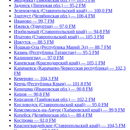
Жердевка (Тамбовская обл.) — 103,3 FM
Задонск (Липецкая обл.) — 95,2 FM
Зеленокумск (Ставропольский край) — 100,0 FM
Златоуст (Челябинская обл.) — 106,4 FM
Иваново — 99,7 FM
Ижевск (Удмуртия) — 97,0 FM
Изобильный (Ставропольский край) — 94,8 FM
Ипатово (Ставропольский край) — 105,3 FM
Иркутск — 88,5 FM
Йошкар-Ола (Республика Марий Эл) — 88,7 FM
Казань (Республика Татарстан) — 95,5 FM
Калининград — 97,0 FM
Каневская (Краснодарский край) — 105,1 FM
Карачаевск (Карачаево-Черкесская республика) — 102,3
FM
Кемерово — 104,3 FM
Керчь (Республика Крым) — 101,8 FM
Кинешма (Ивановская обл.) — 90,8 FM
Киров — 90,8 FM
Кирсанов (Тамбовская обл.) — 102,2 FM
Кисловодск (Ставропольский край) — 95,0 FM
Комсомольск-на-Амуре (Хабаровский край) — 99,9 FM
Копейск (Челябинская обл.) — 88,4 FM
Кострома — 92,0 FM
Красногвардейское (Ставропольский край) — 104,5 FM