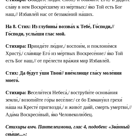
сла́ву в нем Воскре́сшему из ме́ртвых:/ я́ко Той есть Бог
наш,// Избавле́й нас от беззако́ний на́ших.
На 8. Стих: Из глубины́ воззва́х к Тебе́, Го́споди,//
Го́споди, услы́ши глас мой.
Стихира: П
рииди́те лю́дие,/ воспои́м, и поклони́мся
Христу́,/ сла́вяще Его́ из ме́ртвых Воскресе́ние:/ я́ко Той
есть Бог наш,// от пре́лести вра́жия мир Избавле́й.
Стих: Да бу́дут у́ши Твои́// вне́млюще гла́су моле́ния
моего́.
Стихира: В
есели́теся Небеса́,/ воструби́те основа́ния
земли́,/ возопи́йте го́ры весе́лие:/ се бо Емману́ил грехи́
на́ша на Кресте́ пригвозди́,/ и живо́т дая́й, смерть умертви́,//
Ада́ма Воскреси́вый, я́ко Человеколю́бец.
Стихиры вмч. Пантелеимона, глас 4, подобен: «Зва́нный
свы́ше...»: