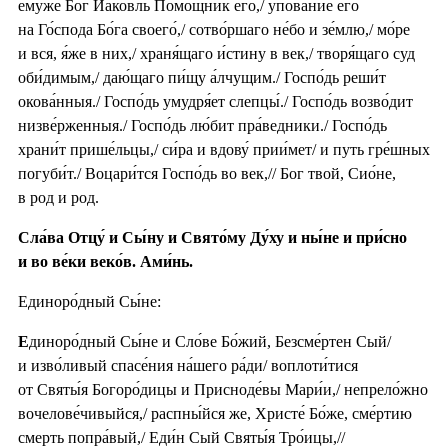
ему́же Бог Иа́ковль Помо́щник его́,/ упова́ние его́
на Го́спода Бо́га своего́,/ сотво́ршаго не́бо и зе́млю,/ мо́ре
и вся, я́же в них,/ храня́щаго и́стину в век,/ творя́щаго суд
оби́димым,/ даю́щаго пи́щу а́лчущим./ Госпо́дь реши́т
окова́нныя./ Госпо́дь умудря́ет слепцы́./ Госпо́дь возво́дит
низве́рженныя./ Госпо́дь лю́бит пра́ведники./ Госпо́дь
храни́т прише́льцы,/ си́ра и вдову́ прии́мет/ и путь гре́шных
погуби́т./ Воцари́тся Госпо́дь во век,// Бог твой, Сио́не,
в род и род.
Сла́ва Отцу́ и Сы́ну и Свято́му Ду́ху и ны́не и при́сно
и во ве́ки веко́в. Ами́нь.
Единоро́дный Сы́не:
Е
диноро́дный Сы́не и Сло́ве Бо́жий, Безсме́ртен Сый/
и изво́ливый спасе́ния на́шего ра́ди/ воплоти́тися
от Святы́я Богоро́дицы и Присноде́вы Мари́и,/ непрело́жно
вочелове́чивыйся,/ распны́йся же, Христе́ Бо́же, сме́ртию
смерть попра́вый,/ Еди́н Сый Святы́я Тро́ицы,//