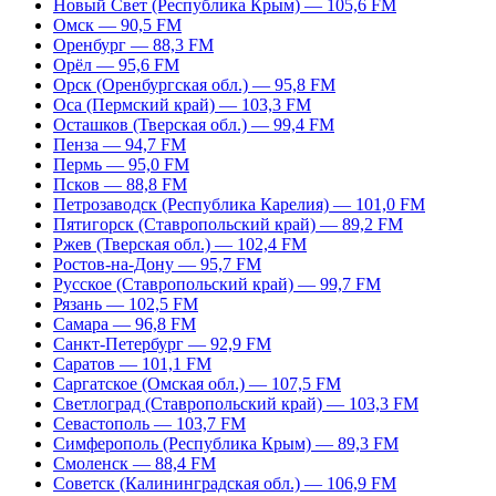
Новый Свет (Республика Крым) — 105,6 FM
Омск — 90,5 FM
Оренбург — 88,3 FM
Орёл — 95,6 FM
Орск (Оренбургская обл.) — 95,8 FM
Оса (Пермский край) — 103,3 FM
Осташков (Тверская обл.) — 99,4 FM
Пенза — 94,7 FM
Пермь — 95,0 FM
Псков — 88,8 FM
Петрозаводск (Республика Карелия) — 101,0 FM
Пятигорск (Ставропольский край) — 89,2 FM
Ржев (Тверская обл.) — 102,4 FM
Ростов-на-Дону — 95,7 FM
Русское (Ставропольский край) — 99,7 FM
Рязань — 102,5 FM
Самара — 96,8 FM
Санкт-Петербург — 92,9 FM
Саратов — 101,1 FM
Саргатское (Омская обл.) — 107,5 FM
Светлоград (Ставропольский край) — 103,3 FM
Севастополь — 103,7 FM
Симферополь (Республика Крым) — 89,3 FM
Смоленск — 88,4 FM
Советск (Калининградская обл.) — 106,9 FM