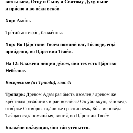
возсыла́ем, Отцу́ и Сы́ну и Свято́му Ду́ху, ны́не
и при́сно и во ве́ки веко́в.
Хор: А
ми́нь.
Тре́тий антифо́н, блаже́нны:
Хор: Во Ца́рствии Твое́м помяни́ нас, Го́споди, егда́
прии́деши, во Ца́рствии Твое́м.
На 12: Блаже́ни ни́щии ду́хом, я́ко тех есть Ца́рство
Небе́сное.
Воскресные (из Триоди), глас 4:
Тропарь: Д
ре́вом Ада́м рая́ бысть изселе́н;/ дре́вом же
кре́стным разбо́йник в рай всели́ся./ Ов у́бо вкуш, за́поведь
отве́рже Сотво́ршаго;/ ов же сраспина́емь, Бо́га испове́да
Тая́щагося,// помяни́ мя, вопия́, во Ца́рствии Твое́м.
Блаже́ни пла́чущии, я́ко ти́и уте́шатся.