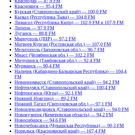
Краснодар — 87,9 FM
Красноярск — 95,4 FM
Курская (Ставропольский край) — 100,0 FM
Кызыл (Республика Тыва) — 104,8 FM
Лимасол (Республика Кипр) — 102,9 FM и 107,9 FM
Липецк — 97,9 FM
Луганск — 88,8 FM
Мариуполь (ДНР) — 97,2 FM
Матвеев Курган (Ростовская обл.) — 107,0 FM
Мелитополь (Запорожская обл.) — 96,7 FM
Миасс (Челябинская обл.) — 102,2 FM
Мичуринск (Тамбовская обл.) — 92,4 FM
Мурманск — 90,4 FM
Нальчик (Кабардино-Балкарская Республика) — 104,4
FM
Невинномысск (Ставропольский край) — 94,2 FM
Нефтекумск (Ставропольский край) — 100,4 FM
Нефтеюганск (Югра) — 92,1 FM
Нижний Новгород — 89,2 FM
Нижний Тагил (Свердловская обл.) — 97,1 FM
Новоалександровск (Ставропольский край) — 94,0 FM
Новокузнецк (Кемеровская область) — 94,2 FM
Новосибирск — 94,6 FM
Новочебоксарск (Чувашская Республика) — 90,3 FM
Норильск (Красноярский край) — 107,4 FM