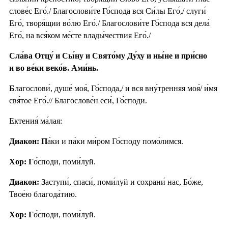
слове́с Его́./ Благослови́те Го́спода вся Си́лы Его́,/ слуги́
Его́, творя́щии во́лю Его́./ Благослови́те Го́спода вся дела́
Его́, на вся́ком ме́сте влады́чествия Его́./
Сла́ва Отцу́ и Сы́ну и Свято́му Ду́ху и ны́не и при́сно
и во ве́ки веко́в. Ами́нь.
Б
лагослови́, душе́ моя́, Го́спода,/ и вся вну́тренняя моя́/ и́мя
свя́тое Его́.// Благослове́н еси́, Го́споди.
Ектения́ ма́лая:
Диакон: П
а́ки и па́ки ми́ром Го́споду помо́лимся.
Хор: Г
о́споди, поми́луй.
Диакон: З
аступи́, спаси́, поми́луй и сохрани́ нас, Бо́же,
Твое́ю благода́тию.
Хор: Г
о́споди, поми́луй.