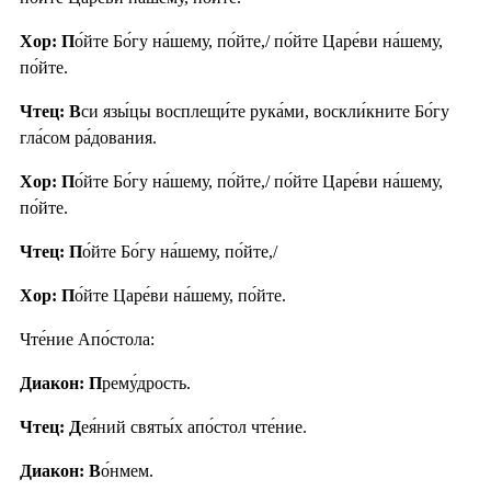
Хор: П
о́йте Бо́гу на́шему, по́йте,/ по́йте Царе́ви на́шему,
по́йте.
Чтец: В
си язы́цы восплещи́те рука́ми, воскли́кните Бо́гу
гла́сом ра́дования.
Хор: П
о́йте Бо́гу на́шему, по́йте,/ по́йте Царе́ви на́шему,
по́йте.
Чтец: П
о́йте Бо́гу на́шему, по́йте,/
Хор: П
о́йте Царе́ви на́шему, по́йте.
Чте́ние Апо́стола:
Диакон: П
рему́дрость.
Чтец: Д
ея́ний святы́х апо́стол чте́ние.
Диакон: В
о́нмем.