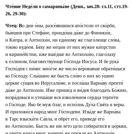
Чте́ние Неде́ли о самаряны́не (Деян., зач.28: гл.11, стт.19-
26, 29-30):
Чтец: В
о дни о́ны, разсе́явшиися апо́столи от ско́рби,
бы́вшия при Стефа́не, проидо́ша да́же до Финики́и,
и Ки́пра, и Антиохи́и, ни еди́ному же глаго́люще сло́ва,
то́кмо иуде́ем. Бя́ху же не́ции от них му́жие ки́прстии
и кирине́йстии, и́же вше́дше во Антиохи́ю, глаго́лаху
к е́ллином, благовеству́юще Го́спода Иису́са. И бе рука́
Госпо́дня с ни́ми: мно́гое же число́ ве́ровавше обрати́шася
ко Го́споду. Слы́шано же бысть сло́во о них во у́шию
це́ркве су́щия во Иерусали́ме, и посла́ша Варна́ву преити́
да́же до Антиохи́и. И́же прише́д и ви́дев благода́ть Бо́жию,
возра́довася и утеша́ше вся изволе́нием се́рдца терпе́ти
о Го́споде. Я́ко бе муж благ, и испо́лнь Ду́ха Свя́та и ве́ры.
И приложи́ся наро́д мног Го́сподеви. Изы́де же Варна́ва
в Тарс взыска́ти Са́вла, и обре́т его́, приведе́ его́
во Антиохи́ю. Бысть же им ле́то це́ло собира́тися в це́ркви,
и учи́ти наро́д мног, нарещи́ же пре́жде во Антиохи́и