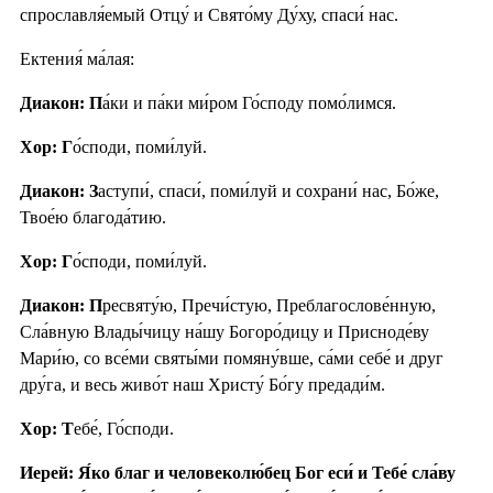
спрославля́емый Отцу́ и Свято́му Ду́ху, спаси́ нас.
Ектения́ ма́лая:
Диакон: П
а́ки и па́ки ми́ром Го́споду помо́лимся.
Хор: Г
о́споди, поми́луй.
Диакон: З
аступи́, спаси́, поми́луй и сохрани́ нас, Бо́же,
Твое́ю благода́тию.
Хор: Г
о́споди, поми́луй.
Диакон: П
ресвяту́ю, Пречи́стую, Преблагослове́нную,
Сла́вную Влады́чицу на́шу Богоро́дицу и Присноде́ву
Мари́ю, со все́ми святы́ми помяну́вше, са́ми себе́ и друг
дру́га, и весь живо́т наш Христу́ Бо́гу предади́м.
Хор: Т
ебе́, Го́споди.
Иерей: Я́ко благ и человеколю́бец Бог еси́ и Тебе́ сла́ву