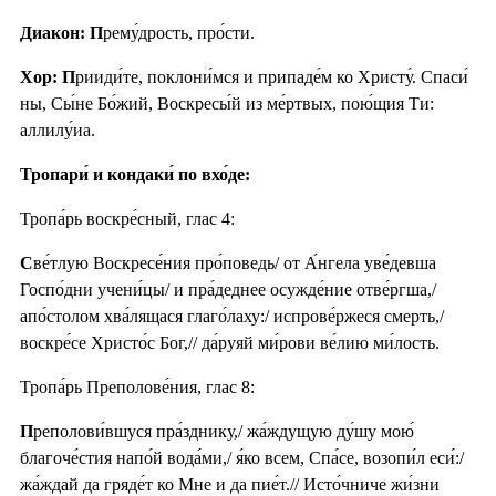
Диакон: П
рему́дрость, про́сти.
Хор: П
рииди́те, поклони́мся и припаде́м ко Христу́. Спаси́
ны, Сы́не Бо́жий, Воскресы́й из ме́ртвых, пою́щия Ти:
аллилу́иа.
Тропари́ и кондаки́ по вхо́де:
Тропа́рь воскре́сный, глас 4:
С
ве́тлую Воскресе́ния про́поведь/ от А́нгела уве́девша
Госпо́дни учени́цы/ и пра́деднее осужде́ние отве́ргша,/
апо́столом хва́лящася глаго́лаху:/ испрове́ржеся смерть,/
воскре́се Христо́с Бог,// да́руяй ми́рови ве́лию ми́лость.
Тропа́рь Преполове́ния, глас 8:
П
реполови́вшуся пра́зднику,/ жа́ждущую ду́шу мою́
благоче́стия напо́й вода́ми,/ я́ко всем, Спа́се, возопи́л еси́:/
жа́ждай да гряде́т ко Мне и да пие́т.// Исто́чниче жи́зни