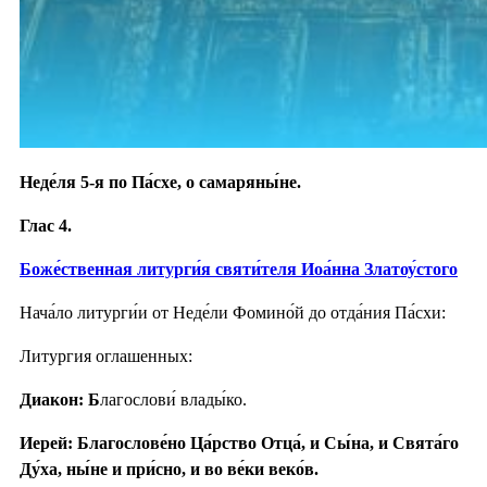
Неде́ля 5-я по Па́схе, о самаряны́не.
Глас 4.
Боже́ственная литурги́я святи́теля Иоа́нна Златоу́стого
Нача́ло литурги́и от Неде́ли Фомино́й до отда́ния Па́схи:
Литургия оглашенных:
Диакон: Б
лагослови́ влады́ко.
Иерей: Благослове́но Ца́рство Отца́, и Сы́на, и Свята́го
Ду́ха, ны́не и при́сно, и во ве́ки веко́в.