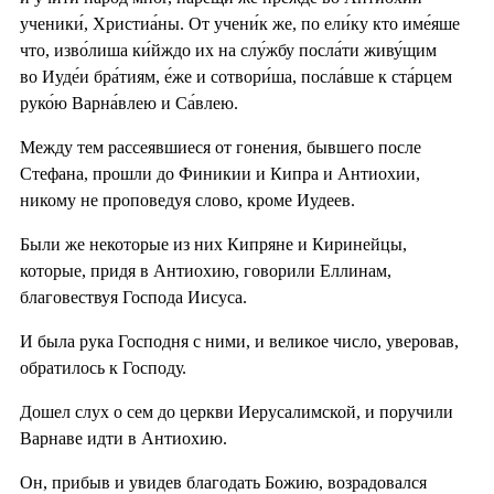
ученики́, Христиа́ны. От учени́к же, по ели́ку кто име́яше
что, изво́лиша ки́йждо их на слу́жбу посла́ти живу́щим
во Иуде́и бра́тиям, е́же и сотвори́ша, посла́вше к ста́рцем
руко́ю Варна́влею и Са́влею.
Между тем рассеявшиеся от гонения, бывшего после
Стефана, прошли до Финикии и Кипра и Антиохии,
никому не проповедуя слово, кроме Иудеев.
Были же некоторые из них Кипряне и Киринейцы,
которые, придя в Антиохию, говорили Еллинам,
благовествуя Господа Иисуса.
И была рука Господня с ними, и великое число, уверовав,
обратилось к Господу.
Дошел слух о сем до церкви Иерусалимской, и поручили
Варнаве идти в Антиохию.
Он, прибыв и увидев благодать Божию, возрадовался