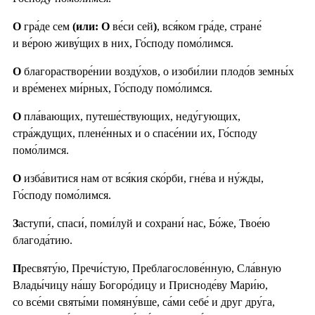
О
гра́де сем
(или: О
ве́си сей
)
, вся́ком гра́де, стране́
и ве́рою живу́щих в них, Го́споду помо́лимся.
О
благорастворе́нии возду́хов, о изоби́лии плодо́в земны́х
и вре́менех ми́рных, Го́споду помо́лимся.
О
пла́вающих, путеше́ствующих, неду́гующих,
стра́ждущих, плене́нных и о спасе́нии их, Го́споду
помо́лимся.
О
изба́витися нам от вся́кия ско́рби, гне́ва и ну́жды,
Го́споду помо́лимся.
З
аступи́, спаси́, поми́луй и сохрани́ нас, Бо́же, Твое́ю
благода́тию.
П
ресвяту́ю, Пречи́стую, Преблагослове́нную, Сла́вную
Влады́чицу на́шу Богоро́дицу и Присноде́ву Мари́ю,
со все́ми святы́ми помяну́вше, са́ми себе́ и друг дру́га,