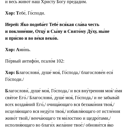
и весь живо́т наш Христу́ Бо́гу предади́м.
Хор: Т
ебе́, Го́споди.
Иерей: Я́ко подоба́ет Тебе́ вся́кая сла́ва честь
и поклоне́ние, Отцу́ и Сы́ну и Свято́му Ду́ху, ны́не
и при́сно и во ве́ки веко́в.
Хор: А
ми́нь.
Пе́рвый антифо́н, псало́м 102:
Хор: Б
лагослови́, душе́ моя́, Го́спода,/ благослове́н еси́
Го́споди./
Б
лагослови́, душе́ моя́, Го́спода,/ и вся вну́тренняя моя́/ и́мя
свя́тое Его́./ Благослови́, душе́ моя́, Го́спода,/ и не забыва́й
всех воздая́ний Его́,/ очища́ющаго вся беззако́ния твоя́,/
исцеля́ющаго вся неду́ги твоя́,/ избавля́ющаго от истле́ния
живо́т твой,/ венча́ющаго тя ми́лостию и щедро́тами,/
исполня́ющаго во благи́х жела́ние твое́:/ обнови́тся я́ко