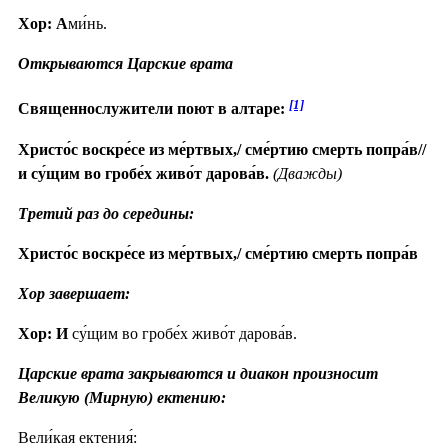
Хор: А
ми́нь.
Открываются Царские врата
[1]
Священнослужители поют в алтаре:
Христо́с воскре́се из ме́ртвых,/ сме́ртию смерть попра́в//
и су́щим во гробе́х живо́т дарова́в.
(Дважды)
Третий раз до середины:
Христо́с воскре́се из ме́ртвых,/ сме́ртию смерть попра́в
Хор завершает:
Хор: И
су́щим во гробе́х живо́т дарова́в.
Царские врата закрываются и диакон произносит
Великую (Мирную) ектению:
Вели́кая ектения́: