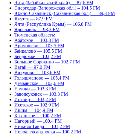
Чита (Забайкальский край) — 87,6 FM
Энергодар (Запорожская обл.) – 104,5 FM
Южно-Сахалинск (Сахалинская обл.) — 89,3 FM
Якутск — 87,9 FM
Ялта (Республика Крым) — 106,8 FM
Ярославль — 98,3 FM
Тюменская область:
Абатское — 103,8 FM
Аромашево — 103,5 FM
Байкалово — 105,5 FM
Бердюжье — 103,2 FM
Большое Сорокино — 102,7 FM
Вагай — 97,0 FM
Викулово — 103,6 FM
Голышманово — 105,4 FM
Демьянское — 102,6 FM
Ермаки — 103,3 FM
Заводоуковск — 103,3 FM
Ингаир — 103,2 FM
Исетское — 102,9 FM
Ишим — 104,9 FM
Казанское — 100,2 FM
Нагорный — 100,4 FM
Нижняя Тавда — 101,2 FM
Новоалександровка — 100,2 FM