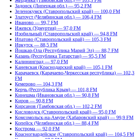
Жердевка (Тамбовская обл.) — 103,3 FM
Задонск (Липецкая обл.) — 95,2 FM
Зеленокумск (Ставропольский край) — 100,0 FM
Златоуст (Челябинская обл.) — 106,4 FM
Иваново — 99,7 FM
Ижевск (Удмуртия) — 97,0 FM
Изобильный (Ставропольский край) — 94,8 FM
Ипатово (Ставропольский край) — 105,3 FM
Иркутск — 88,5 FM
Йошкар-Ола (Республика Марий Эл) — 88,7 FM
Казань (Республика Татарстан) — 95,5 FM
Калининград — 97,0 FM
Каневская (Краснодарский край) — 105,1 FM
Карачаевск (Карачаево-Черкесская республика) — 102,3
FM
Кемерово — 104,3 FM
Керчь (Республика Крым) — 101,8 FM
Кинешма (Ивановская обл.) — 90,8 FM
Киров — 90,8 FM
Кирсанов (Тамбовская обл.) — 102,2 FM
Кисловодск (Ставропольский край) — 95,0 FM
Комсомольск-на-Амуре (Хабаровский край) — 99,9 FM
Копейск (Челябинская обл.) — 88,4 FM
Кострома — 92,0 FM
Красногвардейское (Ставропольский край) — 104,5 FM