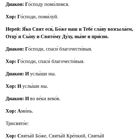
Диакон: Г
о́споду помо́лимся.
Хор: Г
о́споди, поми́луй.
Иерей: Я́ко Свят еси́, Бо́же наш и Тебе́ сла́ву возсыла́ем,
Отцу́ и Сы́ну и Свято́му Ду́ху, ны́не и при́сно.
Диакон: Г
о́споди, спаси́ благочести́выя.
Хор: Г
о́споди, спаси́ благочести́выя.
Диакон: И
услы́ши ны.
Хор: И
услы́ши ны.
Диакон: И
во ве́ки веко́в.
Хор: А
ми́нь.
Трисвято́е:
Хор: С
вяты́й Бо́же, Святы́й Кре́пкий, Святы́й