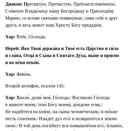
Диакон: П
ресвяту́ю, Пречи́стую, Преблагослове́нную,
Сла́вную Влады́чицу на́шу Богоро́дицу и Присноде́ву
Мари́ю, со все́ми святы́ми помяну́вше, са́ми себе́ и друг
дру́га, и весь живо́т наш Христу́ Бо́гу предади́м.
Хор: Т
ебе́, Го́споди.
Иерей: Я́ко Твоя́ держа́ва и Твое́ есть Ца́рство и си́ла
и сла́ва, Отца́ и Сы́на и Свята́го Ду́ха, ны́не и при́сно
и во ве́ки веко́в.
Хор: А
ми́нь.
Второ́й антифо́н, псало́м 145:
Хор: Х
вали́, душе́ моя́, Го́спода./ Восхвалю́ Го́спода
в животе́ мое́м,/ пою́ Бо́гу моему́, до́ндеже есмь./
Не наде́йтеся на кня́зи, на сы́ны челове́ческия,/ в ни́хже
несть спасе́ния./ Изы́дет дух его́/ и возврати́тся в зе́млю
свою́./ В той день поги́бнут вся помышле́ния его́./ Блаже́н,