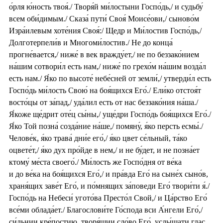
о́рля ю́ность твоя́./ Творя́й ми́лостыни Госпо́дь,/ и судьбу́
всем оби́димым./ Сказа́ пути́ Своя́ Моисе́ови,/ сыново́м
Изра́илевым хоте́ния Своя́:/ Щедр и Ми́лостив Госпо́дь,/
Долготерпели́в и Многоми́лостив./ Не до конца́
прогне́вается,/ ниже́ в век вражду́ет,/ не по беззако́нием
на́шим сотвори́л есть нам,/ ниже́ по грехо́м на́шим возда́л
есть нам./ Я́ко по высоте́ небе́сней от земли́,/ утверди́л есть
Госпо́дь ми́лость Свою́ на боя́щихся Его́./ Ели́ко отстоя́т
восто́цы от за́пад,/ уда́лил есть от нас беззако́ния на́ша./
Я́коже ще́дрит оте́ц сы́ны,/ уще́дри Госпо́дь боя́щихся Его́./
Я́ко Той позна́ созда́ние на́ше,/ помяну́, я́ко персть есмы́./
Челове́к, я́ко трава́ дни́е его́,/ я́ко цвет се́льный, та́ко
оцвете́т,/ я́ко дух про́йде в нем,/ и не бу́дет, и не позна́ет
ктому́ ме́ста своего́./ Ми́лость же Госпо́дня от ве́ка
и до ве́ка на боя́щихся Его́,/ и пра́вда Его́ на сыне́х сыно́в,
храня́щих заве́т Его́, и по́мнящих за́поведи Его́ твори́ти я́./
Госпо́дь на Небеси́ угото́ва Престо́л Свой,/ и Ца́рство Его́
все́ми облада́ет./ Благослови́те Го́спода вси А́нгели Его́,/
си́льнии кре́постию, творя́щии сло́во Его́, услы́шати глас