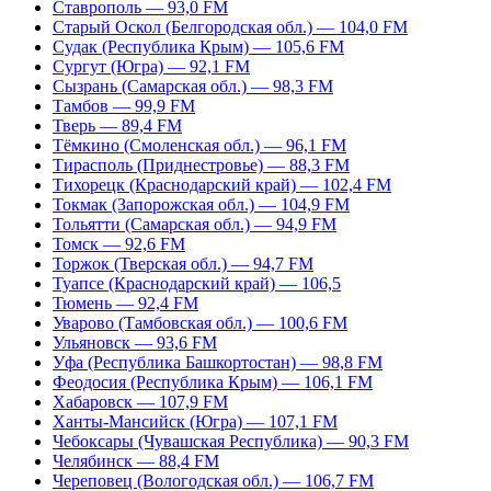
Ставрополь — 93,0 FM
Старый Оскол (Белгородская обл.) — 104,0 FM
Судак (Республика Крым) — 105,6 FM
Сургут (Югра) — 92,1 FM
Сызрань (Самарская обл.) — 98,3 FM
Тамбов — 99,9 FM
Тверь — 89,4 FM
Тёмкино (Смоленская обл.) — 96,1 FM
Тирасполь (Приднестровье) — 88,3 FM
Тихорецк (Краснодарский край) — 102,4 FM
Токмак (Запорожская обл.) — 104,9 FM
Тольятти (Самарская обл.) — 94,9 FM
Томск — 92,6 FM
Торжок (Тверская обл.) — 94,7 FM
Туапсе (Краснодарский край) — 106,5
Тюмень — 92,4 FM
Уварово (Тамбовская обл.) — 100,6 FM
Ульяновск — 93,6 FM
Уфа (Республика Башкортостан) — 98,8 FM
Феодосия (Республика Крым) — 106,1 FM
Хабаровск — 107,9 FM
Ханты-Мансийск (Югра) — 107,1 FM
Чебоксары (Чувашская Республика) — 90,3 FM
Челябинск — 88,4 FM
Череповец (Вологодская обл.) — 106,7 FM