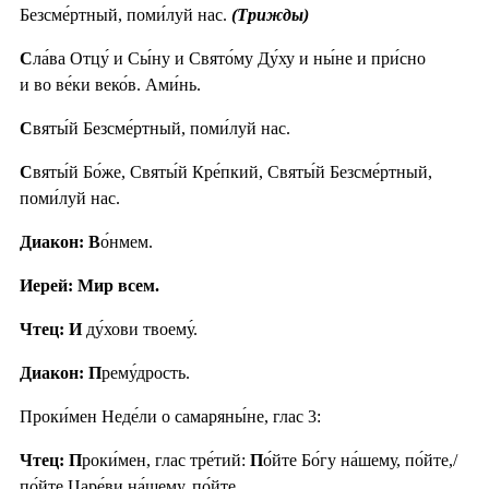
Безсме́ртный, поми́луй нас.
(Трижды)
С
ла́ва Отцу́ и Сы́ну и Свято́му Ду́ху и ны́не и при́сно
и во ве́ки веко́в. Ами́нь.
С
вяты́й Безсме́ртный, поми́луй нас.
С
вяты́й Бо́же, Святы́й Кре́пкий, Святы́й Безсме́ртный,
поми́луй нас.
Диакон: В
о́нмем.
Иерей: Мир всем.
Чтец: И
ду́хови твоему́.
Диакон: П
рему́дрость.
Проки́мен Неде́ли о самаряны́не, глас 3:
Чтец: П
роки́мен, глас тре́тий:
П
о́йте Бо́гу на́шему, по́йте,/
по́йте Царе́ви на́шему, по́йте.