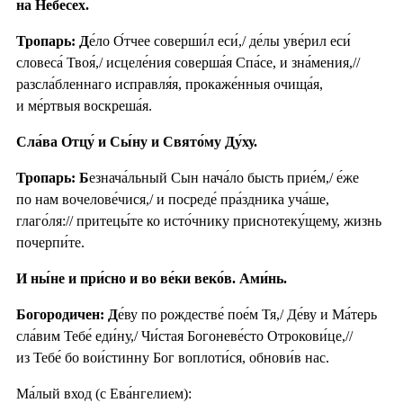
на Небесе́х.
Тропарь: Д
е́ло О́тчее соверши́л еси́,/ де́лы уве́рил еси́
словеса́ Твоя́,/ исцеле́ния соверша́я Спа́се, и зна́мения,//
разсла́бленнаго исправля́я, прокаже́нныя очища́я,
и ме́ртвыя воскреша́я.
Сла́ва Отцу́ и Сы́ну и Свято́му Ду́ху.
Тропарь: Б
езнача́льный Сын нача́ло бысть прие́м,/ е́же
по нам вочелове́чися,/ и посреде́ пра́здника уча́ше,
глаго́ля:// притецы́те ко исто́чнику приснотеку́щему, жизнь
почерпи́те.
И ны́не и при́сно и во ве́ки веко́в. Ами́нь.
Богородичен: Д
е́ву по рождестве́ пое́м Тя,/ Де́ву и Ма́терь
сла́вим Тебе́ еди́ну,/ Чи́стая Богоневе́сто Отрокови́це,//
из Тебе́ бо вои́стинну Бог воплоти́ся, обнови́в нас.
Ма́лый вход (с Ева́нгелием):