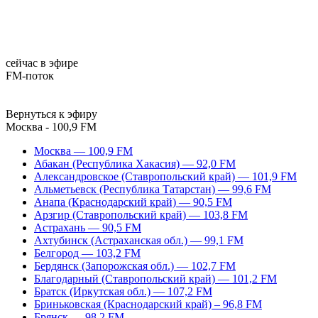
сейчас в эфире
FM-поток
Вернуться к эфиру
Москва - 100,9 FM
Москва — 100,9 FM
Абакан (Республика Хакасия) — 92,0 FM
Александровское (Ставропольский край) — 101,9 FM
Альметьевск (Республика Татарстан) — 99,6 FM
Анапа (Краснодарский край) — 90,5 FM
Арзгир (Ставропольский край) — 103,8 FM
Астрахань — 90,5 FM
Ахтубинск (Астраханская обл.) — 99,1 FM
Белгород — 103,2 FM
Бердянск (Запорожская обл.) — 102,7 FM
Благодарный (Ставропольский край) — 101,2 FM
Братск (Иркутская обл.) — 107,2 FM
Бриньковская (Краснодарский край) – 96,8 FM
Брянск — 98,2 FM