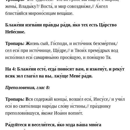
жены́, Влады́ку?/ Воста́, и мир совоздви́же,// А́нгел
блиста́яйся мироно́сицам веща́ше.
Блаже́ни изгна́ни пра́вды ра́ди, я́ко тех есть Ца́рство
Небе́сное.
Тропарь: Ж
изнь сый, Го́споди, и исто́чник безсме́ртия,/
сел еси́ при исто́чнице, Ще́дре,// и Твои́х прему́дрых вод
испо́лнил еси́ самаряны́ню прося́щую, и пою́щую Тя.
На 4: Блаже́ни есте́, егда́ поно́сят вам, и изжену́т, и реку́т
всяк зол глаго́л на вы, лжу́ще Мене́ ра́ди.
Преполовения, глас 8:
Тропарь: В
ся содержа́й концы́, возше́л еси́, Иису́се,/ и учи́л
еси́ во святи́лищи наро́ды сло́ву и́стины,// пра́зднику
преполови́вшуся, я́коже Иоа́нн вопие́т.
Ра́дуйтеся и весели́теся, я́ко мзда ва́ша мно́га