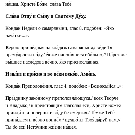
на́шея, Христе́ Бо́же, сла́ва Тебе́.
Сла́ва Отцу́ и Сы́ну и Свято́му Ду́ху.
Конда́к Неде́ли о самаряны́ни, глас 8, подо́бен: «Я́ко
нача́тки...»:
В
е́рою прише́дшая на кла́дязь самаряны́ня,/ ви́де Тя
прему́дрости во́ду,/ е́юже напои́вшися оби́льно,// Ца́рствие
вы́шнее насле́дова ве́чно, я́ко присносла́вная.
И ны́не и при́сно и во ве́ки веко́в. Ами́нь.
Конда́к Преполове́ния, глас 4, подо́бен: «Вознесы́йся...»:
П
ра́зднику зако́нному преполовля́ющуся,/ всех Тво́рче
и Влады́ко,/ к предстоя́щим глаго́лал еси́, Христе́ Бо́же:/
прииди́те и почерпи́те во́ду безсме́ртия./ Те́мже Тебе́
припа́даем и ве́рно вопие́м:/ щедро́ты Твоя́ да́руй нам,//
Ты бо еси́ Исто́чник жи́зни на́шея.