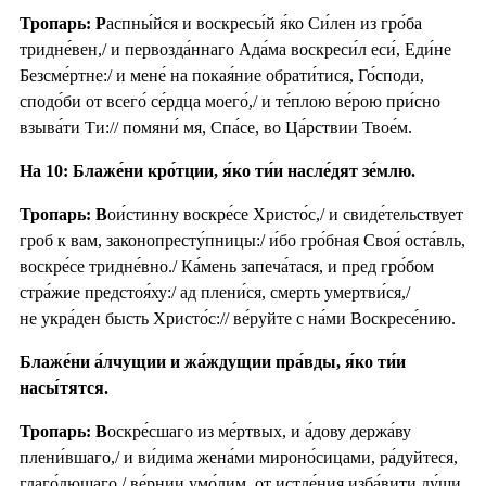
Тропарь: Р
аспны́йся и воскресы́й я́ко Си́лен из гро́ба
тридне́вен,/ и первозда́ннаго Ада́ма воскреси́л еси́, Еди́не
Безсме́ртне:/ и мене́ на покая́ние обрати́тися, Го́споди,
сподо́би от всего́ се́рдца моего́,/ и те́плою ве́рою при́сно
взыва́ти Ти:// помяни́ мя, Спа́се, во Ца́рствии Твое́м.
На 10: Блаже́ни кро́тции, я́ко ти́и насле́дят зе́млю.
Тропарь: В
ои́стинну воскре́се Христо́с,/ и свиде́тельствует
гроб к вам, законопресту́пницы:/ и́бо гро́бная Своя́ оста́вль,
воскре́се тридне́вно./ Ка́мень запеча́тася, и пред гро́бом
стра́жие предстоя́ху:/ ад плени́ся, смерть умертви́ся,/
не укра́ден бысть Христо́с:// ве́руйте с на́ми Воскресе́нию.
Блаже́ни а́лчущии и жа́ждущии пра́вды, я́ко ти́и
насы́тятся.
Тропарь: В
оскре́сшаго из ме́ртвых, и а́дову держа́ву
плени́вшаго,/ и ви́дима жена́ми мироно́сицами, ра́дуйтеся,
глаго́лющаго,/ ве́рнии умо́лим, от истле́ния изба́вити ду́ши