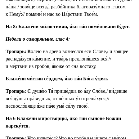
на́ша,/ зову́ще всегда́ разбо́йника благоразу́мнаго гла́сом
к Нему́:// помяни́ и нас во Ца́рствии Твое́м.
На 8: Блаже́ни ми́лостивии, я́ко ти́и поми́ловани бу́дут.
Недели о самаряныне, глас 4:
Тропарь: В
о́лею на дре́во возне́слся еси́ Сло́ве,/ и зря́щее
распада́хуся ка́мение, и тва́рь преклоня́шеся вся́,//
и ме́ртвии из гробо́в, я́коже от сна́ воста́ху.
Блаже́ни чи́стии се́рдцем, я́ко ти́и Бо́га у́зрят.
Тропарь: С
душе́ю Тя́ прише́дша ко а́ду Сло́ве,/ ви́девше
вся́ ду́шы пра́ведных, от ве́чных у́з отреша́хуся,//
песносло́вяще я́же па́че ума́ си́лу твою́.
На 6 Блаже́ни миротво́рцы, я́ко ти́и сы́нове Бо́жии
нареку́тся.
Тропарь: Ч
то чудите́ся? Что во гро́бе вы и́щете с ми́ром,