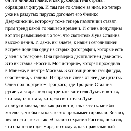
он и в личном плане, и как руководитель страны,
образцовая фигура. И там где-то следом за ним, но теперь
уже на раздутых парусах догоняет его Феликс
Дзержинский, которому тоже теперь памятники ставят,
прям тренд какой-то нашего времени. И очень популярны
вот эти размышления о том, что святитель Лука Сталина
высоко ценил. И даже, вы знаете, к нашей сегодняшней
встрече подняла одну из старых фотографий, которые есть
у меня в телефоне. Она примерно десятилетней давности.
Это выставка «Россия. Моя история», которая проходила
в Манеже, в центре Москвы. Экспозиционно там фигура,
собственно, Сталина. И справа и слева от нее две цитаты.
Одна под портретом Троцкого, где Троцкий Сталина
ругает, а вторая под портретом святителя Луки, и вот то,
что там, та цитата, которая святителю Луке
атрибутирована, она как раз вот и, так сказать, мне бы
хотелось, чтобы вы как-то это прокомментировали. Значит,
звучит этот текст так. «Сталин сохранил Россию, показал,
что она значит для мира, поэтому я, как православный