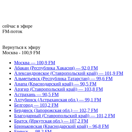
сейчас в эфире
FM-поток
Вернуться к эфиру
Москва - 100,9 FM
Москва — 100,9 FM
Абакан (Республика Хакасия) — 92,0 FM
Александровское (Ставропольский край) — 101,9 FM
Альметьевск (Республика Татарстан) — 99,6 FM
Анапа (Краснодарский край) — 90,5 FM
Арзгир (Ставропольский край) — 103,8 FM
Астрахань — 90,5 FM
Ахтубинск (Астраханская обл.) — 99,1 FM
Белгород — 103,2 FM
Бердянск (Запорожская обл.) — 102,7 FM
Благодарный (Ставропольский край) — 101,2 FM
Братск (Иркутская обл.) — 107,2 FM
Бриньковская (Краснодарский край) – 96,8 FM
Брянск — 98,2 FM