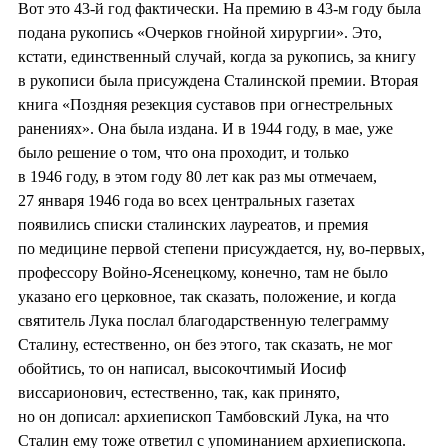
Вот это 43-й год фактически. На премию в 43-м году была
подана рукопись «Очерков гнойной хирургии». Это,
кстати, единственный случай, когда за рукопись, за книгу
в рукописи была присуждена Сталинской премии. Вторая
книга «Поздняя резекция суставов при огнестрельных
ранениях». Она была издана. И в 1944 году, в мае, уже
было решение о том, что она проходит, и только
в 1946 году, в этом году 80 лет как раз мы отмечаем,
27 января 1946 года во всех центральных газетах
появились списки сталинских лауреатов, и премия
по медицине первой степени присуждается, ну, во-первых,
профессору Войно-Ясенецкому, конечно, там не было
указано его церковное, так сказать, положение, и когда
святитель Лука послал благодарственную телеграмму
Сталину, естественно, он без этого, так сказать, не мог
обойтись, то он написал, высокочтимый Иосиф
виссарионович, естественно, так, как принято,
но он дописал: архиепископ Тамбовский Лука, на что
Сталин ему тоже ответил с упоминанием архиепископа.