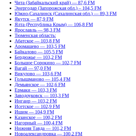
Чита (Забайкальский край) — 87,6 FM
Энергодар (Запорожская обл.) – 104,5 FM
Южно-Сахалинск (Сахалинская обл.) — 89,3 FM
Якутск — 87,9 FM
Ялта (Республика Крым) — 106,8 FM
Ярославль — 98,3 FM
Тюменская область:
Абатское — 103,8 FM
Аромашево — 103,5 FM
Байкалово — 105,5 FM
Бердюжье — 103,2 FM
Большое Сорокино — 102,7 FM
Вагай — 97,0 FM
Викулово — 103,6 FM
Голышманово — 105,4 FM
Демьянское — 102,6 FM
Ермаки — 103,3 FM
Заводоуковск — 103,3 FM
Ингаир — 103,2 FM
Исетское — 102,9 FM
Ишим — 104,9 FM
Казанское — 100,2 FM
Нагорный — 100,4 FM
Нижняя Тавда — 101,2 FM
Новоалександровка — 100,2 FM