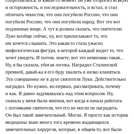
сопротивлялся. В какой-то момент он уже отбросил всякую
и осторожность, и последовательность, и встал, и стал
обличать чекистов, что они погубили Россию, что они
погубили Россию, что они погубили народ. Вот это вот
подлинные вещи. А тут я должна сказать, что святителю
Луке вообще сейчас, ну, все приписывают то, что
им хочется слышать. Это какая-то стала ужасно
мифологическая фигура, в которой каждый видит то, что
хочет увидеть. И потом, знаете, вот это немножко такая...
Ну, я бы сказала, убогая логика. Наградил Сталинской
премией, давай-ка я его буду хвалить и низко кланяться.
Это совершенно не в духе святителя Луки. Действительно
наградил. Но нужно, во-первых, рассматривать, почему
и как. Я давно задумывалась над этим вопросом. Ну,
сначала у меня были мнения, вот когда я начала работать
с потомками святителя, что его не могли не наградить.
Он был такой замечательный. Могли. Я просто как историк
медицины знаю много того времени выдающихся
замечательных хирургов, которые, в общем-то, все были