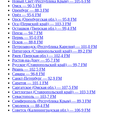
Новый Свет (Республика Крым) — 105,6 FM
Омск — 90,5 FM
Оренбург — 88,3 FM
Орёл — 95,6 FM
Орск (Оренбургская обл.) — 95,8 FM
Оса (Пермский край) — 103,3 FM
Осташков (Тверская обл.) — 99,4 FM
Пенза — 94,7 FM
Пермь — 95,0 FM
Псков — 88,8 FM
Петрозаводск (Республика Карелия) — 101,0 FM
Пятигорск (Ставропольский край) — 89,2 FM
Ржев (Тверская обл.) — 102,4 FM
Ростов-на-Дону — 95,7 FM
Русское (Ставропольский край) — 99,7 FM
Рязань — 102,5 FM
Самара — 96,8 FM
Санкт-Петербург — 92,9 FM
Саратов — 101,1 FM
Саргатское (Омская обл.) — 107,5 FM
Светлоград (Ставропольский край) — 103,3 FM
Севастополь — 103,7 FM
Симферополь (Республика Крым) — 89,3 FM
Смоленск — 88,4 FM
Советск (Калининградская обл.) — 106,9 FM