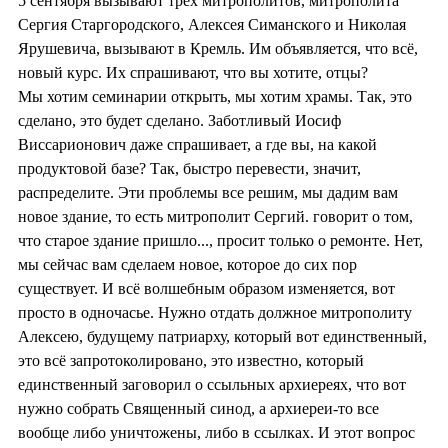
5 сентября вызывают трёх митрополитов, митрополита
Сергия Старгородского, Алексея Симанского и Николая
Ярушевича, вызывают в Кремль. Им объявляется, что всё,
новый курс. Их спрашивают, что вы хотите, отцы?
Мы хотим семинарии открыть, мы хотим храмы. Так, это
сделано, это будет сделано. Заботливый Иосиф
Виссарионович даже спрашивает, а где вы, на какой
продуктовой базе? Так, быстро перевести, значит,
распределите. Эти проблемы все решим, мы дадим вам
новое здание, то есть митрополит Сергий. говорит о том,
что старое здание пришло..., просит только о ремонте. Нет,
мы сейчас вам сделаем новое, которое до сих пор
существует. И всё волшебным образом изменяется, вот
просто в одночасье. Нужно отдать должное митрополиту
Алексею, будущему патриарху, который вот единственный,
это всё запротоколировано, это известно, который
единственный заговорил о ссыльных архиереях, что вот
нужно собрать Священный синод, а архиереи-то все
вообще либо уничтожены, либо в ссылках. И этот вопрос