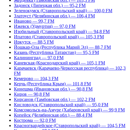
Жердевка (Тамбовская обл.) — 103,3 FM
Задонск (Липецкая обл.) — 95,2 FM
Зеленокумск (Ставропольский край) — 100,0 FM
Златоуст (Челябинская обл.) — 106,4 FM
Иваново — 99,7 FM
Ижевск (Удмуртия) — 97,0 FM
Изобильный (Ставропольский край) — 94,8 FM
Ипатово (Ставропольский край) — 105,3 FM
Иркутск — 88,5 FM
Йошкар-Ола (Республика Марий Эл) — 88,7 FM
Казань (Республика Татарстан) — 95,5 FM
Калининград — 97,0 FM
Каневская (Краснодарский край) — 105,1 FM
Карачаевск (Карачаево-Черкесская республика) — 102,3
FM
Кемерово — 104,3 FM
Керчь (Республика Крым) — 101,8 FM
Кинешма (Ивановская обл.) — 90,8 FM
Киров — 90,8 FM
Кирсанов (Тамбовская обл.) — 102,2 FM
Кисловодск (Ставропольский край) — 95,0 FM
Комсомольск-на-Амуре (Хабаровский край) — 99,9 FM
Копейск (Челябинская обл.) — 88,4 FM
Кострома — 92,0 FM
Красногвардейское (Ставропольский край) — 104,5 FM