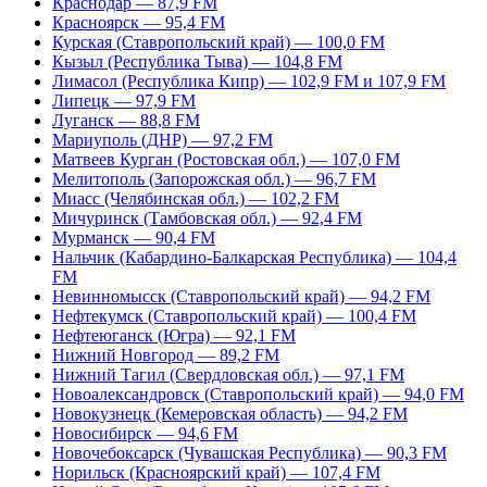
Краснодар — 87,9 FM
Красноярск — 95,4 FM
Курская (Ставропольский край) — 100,0 FM
Кызыл (Республика Тыва) — 104,8 FM
Лимасол (Республика Кипр) — 102,9 FM и 107,9 FM
Липецк — 97,9 FM
Луганск — 88,8 FM
Мариуполь (ДНР) — 97,2 FM
Матвеев Курган (Ростовская обл.) — 107,0 FM
Мелитополь (Запорожская обл.) — 96,7 FM
Миасс (Челябинская обл.) — 102,2 FM
Мичуринск (Тамбовская обл.) — 92,4 FM
Мурманск — 90,4 FM
Нальчик (Кабардино-Балкарская Республика) — 104,4
FM
Невинномысск (Ставропольский край) — 94,2 FM
Нефтекумск (Ставропольский край) — 100,4 FM
Нефтеюганск (Югра) — 92,1 FM
Нижний Новгород — 89,2 FM
Нижний Тагил (Свердловская обл.) — 97,1 FM
Новоалександровск (Ставропольский край) — 94,0 FM
Новокузнецк (Кемеровская область) — 94,2 FM
Новосибирск — 94,6 FM
Новочебоксарск (Чувашская Республика) — 90,3 FM
Норильск (Красноярский край) — 107,4 FM