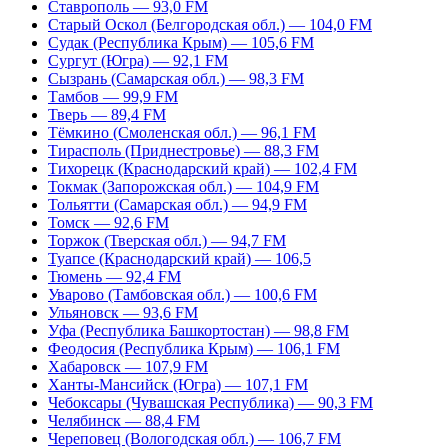
Ставрополь — 93,0 FM
Старый Оскол (Белгородская обл.) — 104,0 FM
Судак (Республика Крым) — 105,6 FM
Сургут (Югра) — 92,1 FM
Сызрань (Самарская обл.) — 98,3 FM
Тамбов — 99,9 FM
Тверь — 89,4 FM
Тёмкино (Смоленская обл.) — 96,1 FM
Тирасполь (Приднестровье) — 88,3 FM
Тихорецк (Краснодарский край) — 102,4 FM
Токмак (Запорожская обл.) — 104,9 FM
Тольятти (Самарская обл.) — 94,9 FM
Томск — 92,6 FM
Торжок (Тверская обл.) — 94,7 FM
Туапсе (Краснодарский край) — 106,5
Тюмень — 92,4 FM
Уварово (Тамбовская обл.) — 100,6 FM
Ульяновск — 93,6 FM
Уфа (Республика Башкортостан) — 98,8 FM
Феодосия (Республика Крым) — 106,1 FM
Хабаровск — 107,9 FM
Ханты-Мансийск (Югра) — 107,1 FM
Чебоксары (Чувашская Республика) — 90,3 FM
Челябинск — 88,4 FM
Череповец (Вологодская обл.) — 106,7 FM