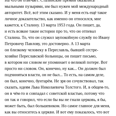
На что он отвечает: Сталинские премии оказались
мыльными пузырями, им был нужен мой международный
авторитет. Всё, всё этим сказано. И у меня есть ещё такое
личное доказательство, как именно он относился, мне
кажется, к Сталину. 13 марта 1953 года. Он пишет, да,
и есть всякие такие истории про то, что он отпевал
Сталина. То, что он служил заупокойную службу по Ивану
Петровичу Павлову, это достоверно. А 13 марта
он близкому человеку в Переславль, бывшей сестре-
хозяйке Переславской больницы, он пишет письмо,
в котором ни словом не упоминает о великой потере. Вот
просто ни словом. Он, конечно, ну как... Он должен был
подчиняться власти, он не был... То есть, на самом деле,
он был, конечно, бунтарём. Не зря он сочувствовал, так
сказать, идеям Льва Николаевича Толстого. И, в общем-то,
он в чём-то и совпадал с советской властью, потому что
он так и говорил, что если бы вы не гнали церковь, я бы,
может быть, был большевиком. Но самое главное для меня,
как вы относитесь к церкви. И вот ему показалось, что вот