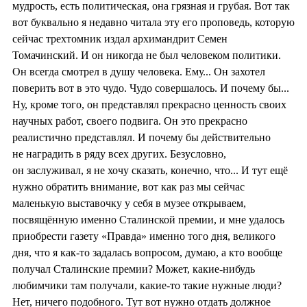
мудрость, есть политическая, она грязная и грубая. Вот так
вот буквально я недавно читала эту его проповедь, которую
сейчас трехтомник издал архимандрит Семен
Томачинский. И он никогда не был человеком политики.
Он всегда смотрел в душу человека. Ему... Он захотел
поверить вот в это чудо. Чудо совершалось. И почему бы...
Ну, кроме того, он представлял прекрасно ценность своих
научных работ, своего подвига. Он это прекрасно
реалистично представлял. И почему бы действительно
не наградить в ряду всех других. Безусловно,
он заслуживал, я не хочу сказать, конечно, что... И тут ещё
нужно обратить внимание, вот как раз мы сейчас
маленькую выставочку у себя в музее открываем,
посвящённую именно Сталинской премии, и мне удалось
приобрести газету «Правда» именно того дня, великого
дня, что я как-то задалась вопросом, думаю, а кто вообще
получал Сталинские премии? Может, какие-нибудь
любимчики там получали, какие-то такие нужные люди?
Нет, ничего подобного. Тут вот нужно отдать должное