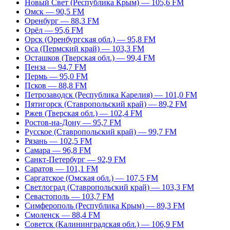
Новый Свет (Республика Крым) — 105,6 FM
Омск — 90,5 FM
Оренбург — 88,3 FM
Орёл — 95,6 FM
Орск (Оренбургская обл.) — 95,8 FM
Оса (Пермский край) — 103,3 FM
Осташков (Тверская обл.) — 99,4 FM
Пенза — 94,7 FM
Пермь — 95,0 FM
Псков — 88,8 FM
Петрозаводск (Республика Карелия) — 101,0 FM
Пятигорск (Ставропольский край) — 89,2 FM
Ржев (Тверская обл.) — 102,4 FM
Ростов-на-Дону — 95,7 FM
Русское (Ставропольский край) — 99,7 FM
Рязань — 102,5 FM
Самара — 96,8 FM
Санкт-Петербург — 92,9 FM
Саратов — 101,1 FM
Саргатское (Омская обл.) — 107,5 FM
Светлоград (Ставропольский край) — 103,3 FM
Севастополь — 103,7 FM
Симферополь (Республика Крым) — 89,3 FM
Смоленск — 88,4 FM
Советск (Калининградская обл.) — 106,9 FM