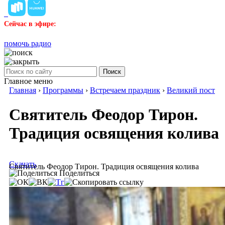
Сейчас в эфире:
помочь радио
Поиск
Главное меню
Главная
›
Программы
›
Встречаем праздник
›
Великий пост
Святитель Феодор Тирон.
Традиция освящения колива
Скачать
Святитель Феодор Тирон. Традиция освящения колива
Поделиться