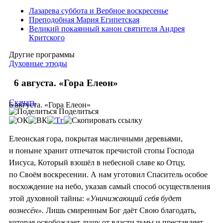
Лазарева суббота и Вербное воскресенье
Преподобная Мария Египетская
Великий покаянный канон святителя Андрея
Критского
Другие программы
Духовные этюды
6 августа. «Гора Елеон»
Скачать
6 августа. «Гора Елеон»
Поделиться
Елеонская гора, покрытая масличными деревьями,
и поныне хранит отпечаток пречистой стопы Господа
Иисуса, Который взошёл в небесной славе ко Отцу,
по Своём воскресении. А нам уготовил Спаситель особое
восхождение на небо, указав самый способ осуществления
этой духовной тайны:
«Уничижающий себя будет
вознесён».
Лишь смиренным Бог даёт Свою благодать,
которая освобождает душу от власти тьмы и преставляет