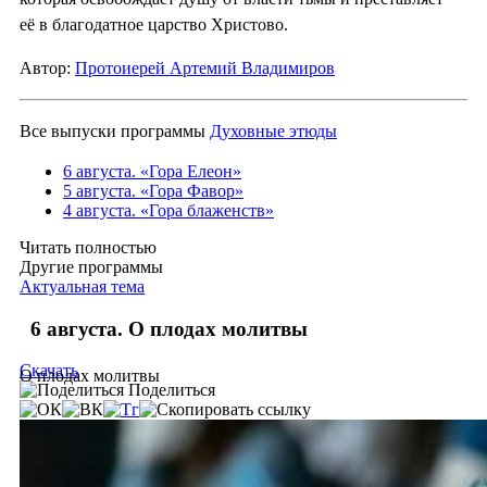
её в благодатное царство Христово.
Автор:
Протоиерей Артемий Владимиров
Все выпуски программы
Духовные этюды
6 августа. «Гора Елеон»
5 августа. «Гора Фавор»
4 августа. «Гора блаженств»
Читать полностью
Другие программы
Актуальная тема
6 августа. О плодах молитвы
Скачать
О плодах молитвы
Поделиться