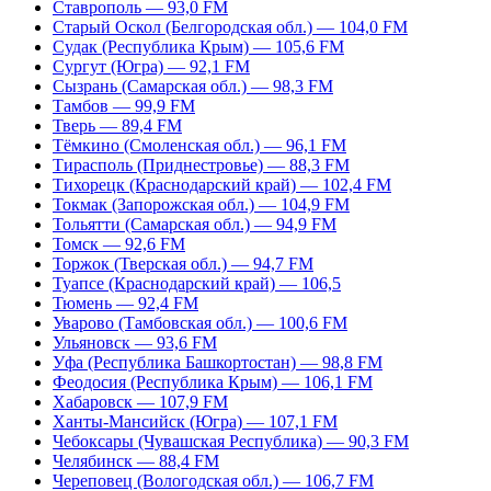
Ставрополь — 93,0 FM
Старый Оскол (Белгородская обл.) — 104,0 FM
Судак (Республика Крым) — 105,6 FM
Сургут (Югра) — 92,1 FM
Сызрань (Самарская обл.) — 98,3 FM
Тамбов — 99,9 FM
Тверь — 89,4 FM
Тёмкино (Смоленская обл.) — 96,1 FM
Тирасполь (Приднестровье) — 88,3 FM
Тихорецк (Краснодарский край) — 102,4 FM
Токмак (Запорожская обл.) — 104,9 FM
Тольятти (Самарская обл.) — 94,9 FM
Томск — 92,6 FM
Торжок (Тверская обл.) — 94,7 FM
Туапсе (Краснодарский край) — 106,5
Тюмень — 92,4 FM
Уварово (Тамбовская обл.) — 100,6 FM
Ульяновск — 93,6 FM
Уфа (Республика Башкортостан) — 98,8 FM
Феодосия (Республика Крым) — 106,1 FM
Хабаровск — 107,9 FM
Ханты-Мансийск (Югра) — 107,1 FM
Чебоксары (Чувашская Республика) — 90,3 FM
Челябинск — 88,4 FM
Череповец (Вологодская обл.) — 106,7 FM