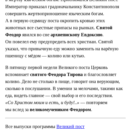
Император приказал градоначальнику Константинополя
совершить жертвоприношение языческим богам.
А в первую седмицу поста окропить кровью этих
животных все съестные припасы на рынках.
Святой
Феодор
явился во сне
архиепископу Евдоксию
.
Он повелел ему предупредить всех христиан. Святой
указал, что привычную еду можно заменить на варёную
пшеницу с мёдом — коливо или кутью.
В пятницу первой недели Великого поста Церковь
вспоминает
святого Феодора Тирона
и благословляет
коливо. Дело не столько в пище, говорит она верующим,
сколько в послушании. В умении за мелочами, такими как
еда, видеть главное — свой выбор и его последствия.
«Со Христом моим и есть, и буду!..»
— повторяем
мы вслед за
великомучеником Феодором
.
Все выпуски программы
Великий пост