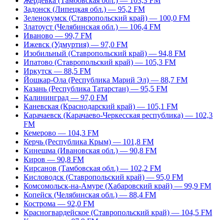
Жердевка (Тамбовская обл.) — 103,3 FM
Задонск (Липецкая обл.) — 95,2 FM
Зеленокумск (Ставропольский край) — 100,0 FM
Златоуст (Челябинская обл.) — 106,4 FM
Иваново — 99,7 FM
Ижевск (Удмуртия) — 97,0 FM
Изобильный (Ставропольский край) — 94,8 FM
Ипатово (Ставропольский край) — 105,3 FM
Иркутск — 88,5 FM
Йошкар-Ола (Республика Марий Эл) — 88,7 FM
Казань (Республика Татарстан) — 95,5 FM
Калининград — 97,0 FM
Каневская (Краснодарский край) — 105,1 FM
Карачаевск (Карачаево-Черкесская республика) — 102,3
FM
Кемерово — 104,3 FM
Керчь (Республика Крым) — 101,8 FM
Кинешма (Ивановская обл.) — 90,8 FM
Киров — 90,8 FM
Кирсанов (Тамбовская обл.) — 102,2 FM
Кисловодск (Ставропольский край) — 95,0 FM
Комсомольск-на-Амуре (Хабаровский край) — 99,9 FM
Копейск (Челябинская обл.) — 88,4 FM
Кострома — 92,0 FM
Красногвардейское (Ставропольский край) — 104,5 FM