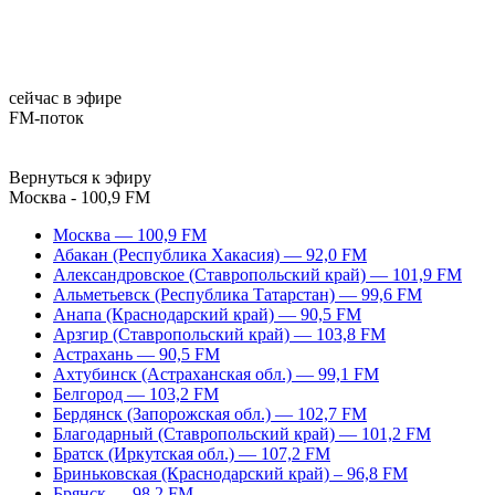
сейчас в эфире
FM-поток
Вернуться к эфиру
Москва - 100,9 FM
Москва — 100,9 FM
Абакан (Республика Хакасия) — 92,0 FM
Александровское (Ставропольский край) — 101,9 FM
Альметьевск (Республика Татарстан) — 99,6 FM
Анапа (Краснодарский край) — 90,5 FM
Арзгир (Ставропольский край) — 103,8 FM
Астрахань — 90,5 FM
Ахтубинск (Астраханская обл.) — 99,1 FM
Белгород — 103,2 FM
Бердянск (Запорожская обл.) — 102,7 FM
Благодарный (Ставропольский край) — 101,2 FM
Братск (Иркутская обл.) — 107,2 FM
Бриньковская (Краснодарский край) – 96,8 FM
Брянск — 98,2 FM