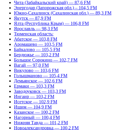
Чита (Забайкальский край) — 87,6 FM
Энергодар (Запорожская обл.) – 104,5 FM
Южно-Сахалинск (Сахалинская обл.) — 89,3 FM
Якутск — 87,9 FM
Ялта (Республика Крым) — 106,8 FM
Ярославль — 98,3 FM
Тюменская область:
Абатское — 103,8 FM
Аромашево — 103,5 FM
Байкалово — 105,5 FM
Бердюжье — 103,2 FM
Большое Сорокино — 102,7 FM
Вагай — 97,0 FM
Викулово — 103,6 FM
Голышманово — 105,4 FM
Демьянское — 102,6 FM
Ермаки — 103,3 FM
Заводоуковск — 103,3 FM
Ингаир — 103,2 FM
Исетское — 102,9 FM
Ишим — 104,9 FM
Казанское — 100,2 FM
Нагорный — 100,4 FM
Нижняя Тавда — 101,2 FM
Новоалександровка — 100,2 FM