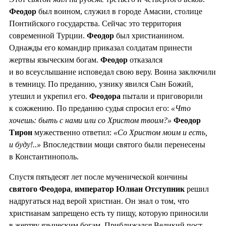
Феодор
был воином, служил в городе Амасии, столице
Понтийского государства. Сейчас это территория
современной Турции.
Феодор
был христианином.
Однажды его командир приказал солдатам принести
жертвы языческим богам.
Феодор
отказался
и во всеуслышание исповедал свою веру. Воина заключили
в темницу. По преданию, узнику явился Сын Божий,
утешил и укрепил его.
Феодора
пытали и приговорили
к сожжению. По преданию судья спросил его:
«Что
хочешь: быть с нами или со Христом твоим?»
Феодор
Тирон
мужественно ответил:
«Со Христом моим и есть,
и буду!..»
Впоследствии мощи святого были перенесены
в Константинополь.
Спустя пятьдесят лет после мученической кончины
святого Феодора
,
император Юлиан Отступник
решил
надругаться над верой христиан. Он знал о том, что
христианам запрещено есть ту пищу, которую приносили
в жертву языческим богам. Приближался Великий пост.