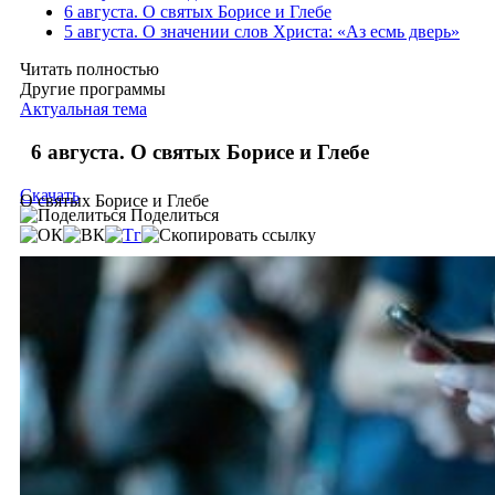
6 августа. О святых Борисе и Глебе
5 августа. О значении слов Христа: «Аз есмь дверь»
Читать полностью
Другие программы
Актуальная тема
6 августа. О святых Борисе и Глебе
Скачать
О святых Борисе и Глебе
Поделиться