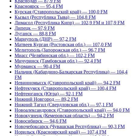
Краснодар — 87,9 FM
Красноярск — 95,4 FM
Курская (Ставропольский край) — 100,0 FM
Кызыл (Республика Тыва) — 104,8 FM
Лимасол (Республика Кипр) — 102,9 FM и 107,9 FM
Липецк — 97,9 FM
Луганск — 88,8 FM
Мариуполь (ДНР) — 97,2 FM
Матвеев Курган (Ростовская обл.) — 107,0 FM
Мелитополь (Запорожская обл.) — 96,7 FM
Миасс (Челябинская обл.) — 102,2 FM
Мичуринск (Тамбовская обл.) — 92,4 FM
Мурманск — 90,4 FM
Нальчик (Кабардино-Балкарская Республика) — 104,4
FM
Невинномысск (Ставропольский край) — 94,2 FM
Нефтекумск (Ставропольский край) — 100,4 FM
Нефтеюганск (Югра) — 92,1 FM
Нижний Новгород — 89,2 FM
Нижний Тагил (Свердловская обл.) — 97,1 FM
Новоалександровск (Ставропольский край) — 94,0 FM
Новокузнецк (Кемеровская область) — 94,2 FM
Новосибирск — 94,6 FM
Новочебоксарск (Чувашская Республика) — 90,3 FM
Норильск (Красноярский край) — 107,4 FM