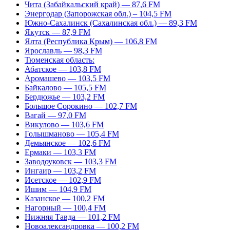
Чита (Забайкальский край) — 87,6 FM
Энергодар (Запорожская обл.) – 104,5 FM
Южно-Сахалинск (Сахалинская обл.) — 89,3 FM
Якутск — 87,9 FM
Ялта (Республика Крым) — 106,8 FM
Ярославль — 98,3 FM
Тюменская область:
Абатское — 103,8 FM
Аромашево — 103,5 FM
Байкалово — 105,5 FM
Бердюжье — 103,2 FM
Большое Сорокино — 102,7 FM
Вагай — 97,0 FM
Викулово — 103,6 FM
Голышманово — 105,4 FM
Демьянское — 102,6 FM
Ермаки — 103,3 FM
Заводоуковск — 103,3 FM
Ингаир — 103,2 FM
Исетское — 102,9 FM
Ишим — 104,9 FM
Казанское — 100,2 FM
Нагорный — 100,4 FM
Нижняя Тавда — 101,2 FM
Новоалександровка — 100,2 FM