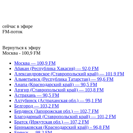
сейчас в эфире
FM-поток
Вернуться к эфиру
Москва - 100,9 FM
Москва — 100,9 FM
Абакан (Республика Хакасия) — 92,0 FM
Александровское (Ставропольский край) — 101,9 FM
Альметьевск (Республика Татарстан) — 99,6 FM
Анапа (Краснодарский край) — 90,5 FM
Арзгир (Ставропольский край) — 103,8 FM
Астрахань — 90,5 FM
Ахтубинск (Астраханская обл.) — 99,1 FM
Белгород — 103,2 FM
Бердянск (Запорожская обл.) — 102,7 FM
Благодарный (Ставропольский край) — 101,2 FM
Братск (Иркутская обл.) — 107,2 FM
Бриньковская (Краснодарский край) – 96,8 FM
Брянск — 98,2 FM