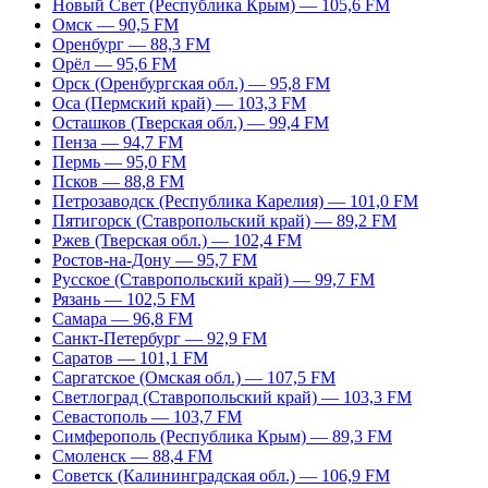
Новый Свет (Республика Крым) — 105,6 FM
Омск — 90,5 FM
Оренбург — 88,3 FM
Орёл — 95,6 FM
Орск (Оренбургская обл.) — 95,8 FM
Оса (Пермский край) — 103,3 FM
Осташков (Тверская обл.) — 99,4 FM
Пенза — 94,7 FM
Пермь — 95,0 FM
Псков — 88,8 FM
Петрозаводск (Республика Карелия) — 101,0 FM
Пятигорск (Ставропольский край) — 89,2 FM
Ржев (Тверская обл.) — 102,4 FM
Ростов-на-Дону — 95,7 FM
Русское (Ставропольский край) — 99,7 FM
Рязань — 102,5 FM
Самара — 96,8 FM
Санкт-Петербург — 92,9 FM
Саратов — 101,1 FM
Саргатское (Омская обл.) — 107,5 FM
Светлоград (Ставропольский край) — 103,3 FM
Севастополь — 103,7 FM
Симферополь (Республика Крым) — 89,3 FM
Смоленск — 88,4 FM
Советск (Калининградская обл.) — 106,9 FM