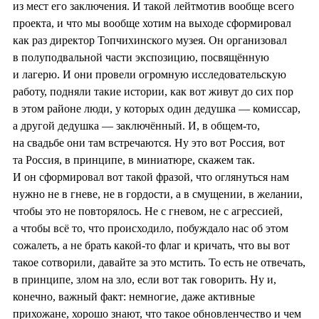
из мест его заключения. И такой лейтмотив вообще всего
проекта, и что мы вообще хотим на выходе сформировал
как раз директор Топчихинского музея. Он организовал
в полуподвальной части экспозицию, посвящённую
и лагерю. И они провели огромную исследовательскую
работу, подняли такие истории, как вот живут до сих пор
в этом районе люди, у которых один дедушка — комиссар,
а другой дедушка — заключённый. И, в общем-то,
на свадьбе они там встречаются. Ну это вот Россия, вот
та Россия, в принципе, в миниатюре, скажем так.
И он сформировал вот такой фразой, что оглянуться нам
нужно не в гневе, не в гордости, а в смущении, в желании,
чтобы это не повторялось. Не с гневом, не с агрессией,
а чтобы всё то, что происходило, побуждало нас об этом
сожалеть, а не брать какой-то флаг и кричать, что вы вот
такое сотворили, давайте за это мстить. То есть не отвечать,
в принципе, злом на зло, если вот так говорить. Ну и,
конечно, важный факт: немногие, даже активные
прихожане, хорошо знают, что такое обновленчество и чем