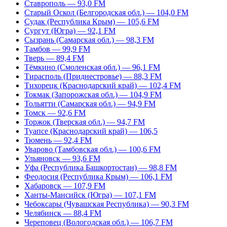
Ставрополь — 93,0 FM
Старый Оскол (Белгородская обл.) — 104,0 FM
Судак (Республика Крым) — 105,6 FM
Сургут (Югра) — 92,1 FM
Сызрань (Самарская обл.) — 98,3 FM
Тамбов — 99,9 FM
Тверь — 89,4 FM
Тёмкино (Смоленская обл.) — 96,1 FM
Тирасполь (Приднестровье) — 88,3 FM
Тихорецк (Краснодарский край) — 102,4 FM
Токмак (Запорожская обл.) — 104,9 FM
Тольятти (Самарская обл.) — 94,9 FM
Томск — 92,6 FM
Торжок (Тверская обл.) — 94,7 FM
Туапсе (Краснодарский край) — 106,5
Тюмень — 92,4 FM
Уварово (Тамбовская обл.) — 100,6 FM
Ульяновск — 93,6 FM
Уфа (Республика Башкортостан) — 98,8 FM
Феодосия (Республика Крым) — 106,1 FM
Хабаровск — 107,9 FM
Ханты-Мансийск (Югра) — 107,1 FM
Чебоксары (Чувашская Республика) — 90,3 FM
Челябинск — 88,4 FM
Череповец (Вологодская обл.) — 106,7 FM