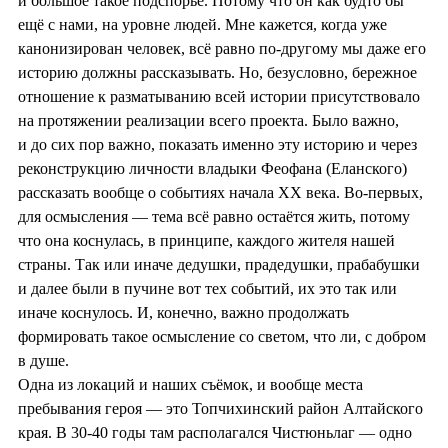
и большое такое подспорье. Потому что он как будто бы
ещё с нами, на уровне людей. Мне кажется, когда уже
канонизирован человек, всё равно по-другому мы даже его
историю должны рассказывать. Но, безусловно, бережное
отношение к разматыванию всей истории присутствовало
на протяжении реализации всего проекта. Было важно,
и до сих пор важно, показать именно эту историю и через
реконструкцию личности владыки Феофана (Еланского)
рассказать вообще о событиях начала ХХ века. Во-первых,
для осмысления — тема всё равно остаётся жить, потому
что она коснулась, в принципе, каждого жителя нашей
страны. Так или иначе дедушки, прадедушки, прабабушки
и далее были в пучине вот тех событий, их это так или
иначе коснулось. И, конечно, важно продолжать
формировать такое осмысление со светом, что ли, с добром
в душе.
Одна из локаций и наших съёмок, и вообще места
пребывания героя — это Топчихинский район Алтайского
края. В 30-40 годы там располагался Чистюньлаг — одно