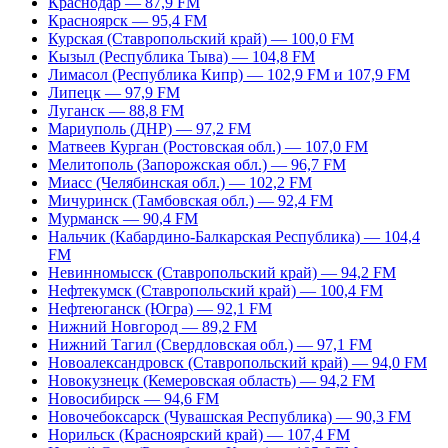
Краснодар — 87,9 FM
Красноярск — 95,4 FM
Курская (Ставропольский край) — 100,0 FM
Кызыл (Республика Тыва) — 104,8 FM
Лимасол (Республика Кипр) — 102,9 FM и 107,9 FM
Липецк — 97,9 FM
Луганск — 88,8 FM
Мариуполь (ДНР) — 97,2 FM
Матвеев Курган (Ростовская обл.) — 107,0 FM
Мелитополь (Запорожская обл.) — 96,7 FM
Миасс (Челябинская обл.) — 102,2 FM
Мичуринск (Тамбовская обл.) — 92,4 FM
Мурманск — 90,4 FM
Нальчик (Кабардино-Балкарская Республика) — 104,4
FM
Невинномысск (Ставропольский край) — 94,2 FM
Нефтекумск (Ставропольский край) — 100,4 FM
Нефтеюганск (Югра) — 92,1 FM
Нижний Новгород — 89,2 FM
Нижний Тагил (Свердловская обл.) — 97,1 FM
Новоалександровск (Ставропольский край) — 94,0 FM
Новокузнецк (Кемеровская область) — 94,2 FM
Новосибирск — 94,6 FM
Новочебоксарск (Чувашская Республика) — 90,3 FM
Норильск (Красноярский край) — 107,4 FM