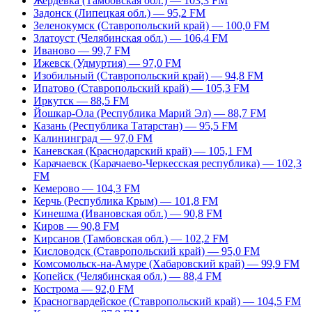
Жердевка (Тамбовская обл.) — 103,3 FM
Задонск (Липецкая обл.) — 95,2 FM
Зеленокумск (Ставропольский край) — 100,0 FM
Златоуст (Челябинская обл.) — 106,4 FM
Иваново — 99,7 FM
Ижевск (Удмуртия) — 97,0 FM
Изобильный (Ставропольский край) — 94,8 FM
Ипатово (Ставропольский край) — 105,3 FM
Иркутск — 88,5 FM
Йошкар-Ола (Республика Марий Эл) — 88,7 FM
Казань (Республика Татарстан) — 95,5 FM
Калининград — 97,0 FM
Каневская (Краснодарский край) — 105,1 FM
Карачаевск (Карачаево-Черкесская республика) — 102,3
FM
Кемерово — 104,3 FM
Керчь (Республика Крым) — 101,8 FM
Кинешма (Ивановская обл.) — 90,8 FM
Киров — 90,8 FM
Кирсанов (Тамбовская обл.) — 102,2 FM
Кисловодск (Ставропольский край) — 95,0 FM
Комсомольск-на-Амуре (Хабаровский край) — 99,9 FM
Копейск (Челябинская обл.) — 88,4 FM
Кострома — 92,0 FM
Красногвардейское (Ставропольский край) — 104,5 FM