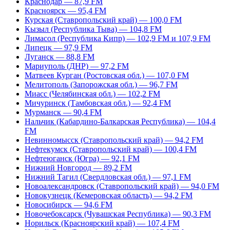
Краснодар — 87,9 FM
Красноярск — 95,4 FM
Курская (Ставропольский край) — 100,0 FM
Кызыл (Республика Тыва) — 104,8 FM
Лимасол (Республика Кипр) — 102,9 FM и 107,9 FM
Липецк — 97,9 FM
Луганск — 88,8 FM
Мариуполь (ДНР) — 97,2 FM
Матвеев Курган (Ростовская обл.) — 107,0 FM
Мелитополь (Запорожская обл.) — 96,7 FM
Миасс (Челябинская обл.) — 102,2 FM
Мичуринск (Тамбовская обл.) — 92,4 FM
Мурманск — 90,4 FM
Нальчик (Кабардино-Балкарская Республика) — 104,4
FM
Невинномысск (Ставропольский край) — 94,2 FM
Нефтекумск (Ставропольский край) — 100,4 FM
Нефтеюганск (Югра) — 92,1 FM
Нижний Новгород — 89,2 FM
Нижний Тагил (Свердловская обл.) — 97,1 FM
Новоалександровск (Ставропольский край) — 94,0 FM
Новокузнецк (Кемеровская область) — 94,2 FM
Новосибирск — 94,6 FM
Новочебоксарск (Чувашская Республика) — 90,3 FM
Норильск (Красноярский край) — 107,4 FM