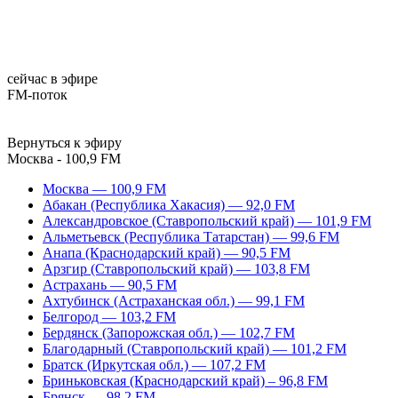
сейчас в эфире
FM-поток
Вернуться к эфиру
Москва - 100,9 FM
Москва — 100,9 FM
Абакан (Республика Хакасия) — 92,0 FM
Александровское (Ставропольский край) — 101,9 FM
Альметьевск (Республика Татарстан) — 99,6 FM
Анапа (Краснодарский край) — 90,5 FM
Арзгир (Ставропольский край) — 103,8 FM
Астрахань — 90,5 FM
Ахтубинск (Астраханская обл.) — 99,1 FM
Белгород — 103,2 FM
Бердянск (Запорожская обл.) — 102,7 FM
Благодарный (Ставропольский край) — 101,2 FM
Братск (Иркутская обл.) — 107,2 FM
Бриньковская (Краснодарский край) – 96,8 FM
Брянск — 98,2 FM