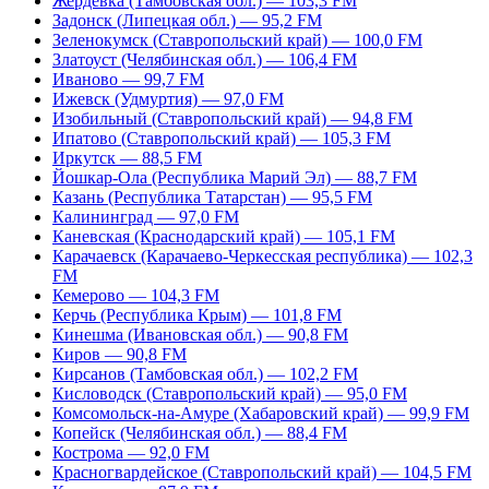
Жердевка (Тамбовская обл.) — 103,3 FM
Задонск (Липецкая обл.) — 95,2 FM
Зеленокумск (Ставропольский край) — 100,0 FM
Златоуст (Челябинская обл.) — 106,4 FM
Иваново — 99,7 FM
Ижевск (Удмуртия) — 97,0 FM
Изобильный (Ставропольский край) — 94,8 FM
Ипатово (Ставропольский край) — 105,3 FM
Иркутск — 88,5 FM
Йошкар-Ола (Республика Марий Эл) — 88,7 FM
Казань (Республика Татарстан) — 95,5 FM
Калининград — 97,0 FM
Каневская (Краснодарский край) — 105,1 FM
Карачаевск (Карачаево-Черкесская республика) — 102,3
FM
Кемерово — 104,3 FM
Керчь (Республика Крым) — 101,8 FM
Кинешма (Ивановская обл.) — 90,8 FM
Киров — 90,8 FM
Кирсанов (Тамбовская обл.) — 102,2 FM
Кисловодск (Ставропольский край) — 95,0 FM
Комсомольск-на-Амуре (Хабаровский край) — 99,9 FM
Копейск (Челябинская обл.) — 88,4 FM
Кострома — 92,0 FM
Красногвардейское (Ставропольский край) — 104,5 FM