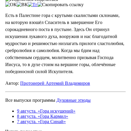
Есть в Палестине гора с крутыми скалистыми склонами,
на которую взошёл Спаситель в завершение Его
сорокадневного поста в пустыне. Здесь Он отринул
искушения лукавого духа, вооружив и нас благодатной
мудростью и решимостью низлагать прилоги сластолюбия,
сребролюбия и самолюбия. Когда мы бдим над
собственным сердцем, молитвенно призывая Господа
Иисуса, то в духе стоим на вершине горы, облечённые
победоносной силой Искупителя.
Автор:
Протоиерей Артемий Владимиров
Все выпуски программы
Духовные этюды
9 августа. «Гора искушений»
8 августа. «Гора Кармил»
7 августа. «Гора Синай»