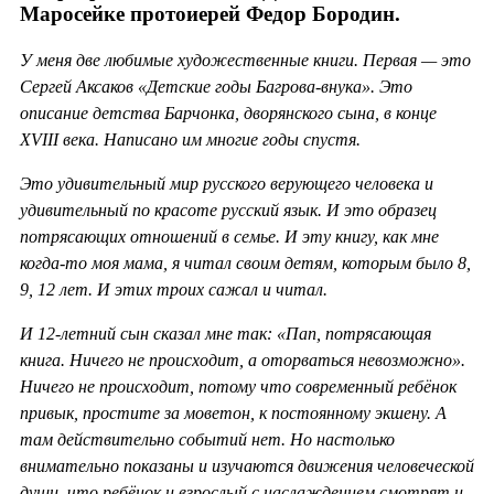
Маросейке протоиерей Федор Бородин.
У меня две любимые художественные книги. Первая — это
Сергей Аксаков «Детские годы Багрова-внука». Это
описание детства Барчонка, дворянского сына, в конце
XVIII века. Написано им многие годы спустя.
Это удивительный мир русского верующего человека и
удивительный по красоте русский язык. И это образец
потрясающих отношений в семье. И эту книгу, как мне
когда-то моя мама, я читал своим детям, которым было 8,
9, 12 лет. И этих троих сажал и читал.
И 12-летний сын сказал мне так: «Пап, потрясающая
книга. Ничего не происходит, а оторваться невозможно».
Ничего не происходит, потому что современный ребёнок
привык, простите за моветон, к постоянному экшену. А
там действительно событий нет. Но настолько
внимательно показаны и изучаются движения человеческой
души, что ребёнок и взрослый с наслаждением смотрят и