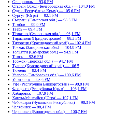
Ставрополь — 93,0 FM
Старый Оскол (Белгородская обл.) — 104,0 FM
Судак (Республика Крым) — 105,6 FM
Сургут (Югра) — 92,1 FM
Сызрань (Самарская обл.) — 98,3 FM
Тамбов — 99,9 FM
Тверь — 89,4 FM
Тёмкино (Смоленская обл.) — 96,1 FM
Тирасполь (Приднестровье) — 88,3 FM
Тихорецк (Краснодарский край) — 102,4 FM
Токмак (Запорожская обл.) — 104,9 FM
Тольятти (Самарская обл.) — 94,9 FM
Томск — 92,6 FM
Торжок (Тверская обл.) — 94,7 FM
Туапсе (Краснодарский край) — 106,5
Тюмень — 92,4 FM
Уварово (Тамбовская обл.) — 100,6 FM
Ульяновск — 93,6 FM
Уфа (Республика Башкортостан) — 98,8 FM
Феодосия (Республика Крым) — 106,1 FM
Хабаровск — 107,9 FM
Ханты-Мансийск (Югра) — 107,1 FM
Чебоксары (Чувашская Республика) — 90,3 FM
Челябинск — 88,4 FM
Череповец (Вологодская обл.) — 106,7 FM