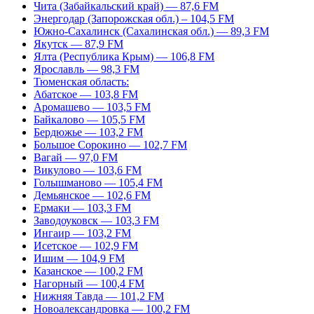
Чита (Забайкальский край) — 87,6 FM
Энергодар (Запорожская обл.) – 104,5 FM
Южно-Сахалинск (Сахалинская обл.) — 89,3 FM
Якутск — 87,9 FM
Ялта (Республика Крым) — 106,8 FM
Ярославль — 98,3 FM
Тюменская область:
Абатское — 103,8 FM
Аромашево — 103,5 FM
Байкалово — 105,5 FM
Бердюжье — 103,2 FM
Большое Сорокино — 102,7 FM
Вагай — 97,0 FM
Викулово — 103,6 FM
Голышманово — 105,4 FM
Демьянское — 102,6 FM
Ермаки — 103,3 FM
Заводоуковск — 103,3 FM
Ингаир — 103,2 FM
Исетское — 102,9 FM
Ишим — 104,9 FM
Казанское — 100,2 FM
Нагорный — 100,4 FM
Нижняя Тавда — 101,2 FM
Новоалександровка — 100,2 FM