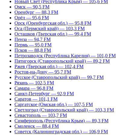
Новый Свет (Республика Крым) — 105,6 FM
Омск — 90,5 FM
Оренбург — 88,3 FM
Орёл — 95,6 FM
Орск (Оренбургская обл.) — 95,8 FM
Оса (Пермский край) — 103,3 FM
Осташков (Тверская обл.) — 99,4 FM
Пенза — 94,7 FM
Пермь — 95,0 FM
Псков — 88,8 FM
Петрозаводск (Республика Карелия) — 101,0 FM
Пятигорск (Ставропольский край) — 89,2 FM
Ржев (Тверская обл.) — 102,4 FM
Ростов-на-Дону — 95,7 FM
Русское (Ставропольский край) — 99,7 FM
Рязань — 102,5 FM
Самара — 96,8 FM
Санкт-Петербург — 92,9 FM
Саратов — 101,1 FM
Саргатское (Омская обл.) — 107,5 FM
Светлоград (Ставропольский край) — 103,3 FM
Севастополь — 103,7 FM
Симферополь (Республика Крым) — 89,3 FM
Смоленск — 88,4 FM
Советск (Калининградская обл.) — 106,9 FM