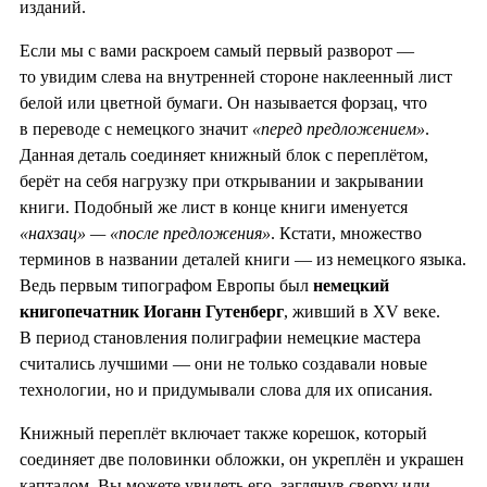
изданий.
Если мы с вами раскроем самый первый разворот —
то увидим слева на внутренней стороне наклеенный лист
белой или цветной бумаги. Он называется форзац, что
в переводе с немецкого значит
«перед предложением»
.
Данная деталь соединяет книжный блок с переплётом,
берёт на себя нагрузку при открывании и закрывании
книги. Подобный же лист в конце книги именуется
«нахзац» — «после предложения»
. Кстати, множество
терминов в названии деталей книги — из немецкого языка.
Ведь первым типографом Европы был
немецкий
книгопечатник Иоганн Гутенберг
, живший в XV веке.
В период становления полиграфии немецкие мастера
считались лучшими — они не только создавали новые
технологии, но и придумывали слова для их описания.
Книжный переплёт включает также корешок, который
соединяет две половинки обложки, он укреплён и украшен
капталом. Вы можете увидеть его, заглянув сверху или