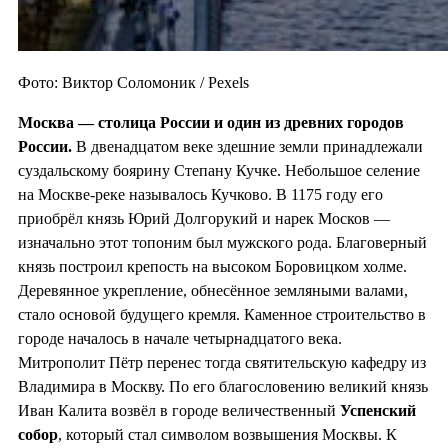
Фото: Виктор Соломоник / Pexels
Москва — столица России и один из
древних городов
России.
В двенадцатом веке здешние земли принадлежали
суздальскому боярину Степану Кучке. Небольшое селение
на Москве-реке называлось Кучково. В 1175 году его
приобрёл князь Юрий Долгорукий и нарек Москов —
изначально этот топоним был мужского рода. Благоверный
князь построил крепость на высоком Боровицком холме.
Деревянное укрепление, обнесённое земляными валами,
стало основой будущего кремля. Каменное строительство в
городе началось в начале четырнадцатого века.
Митрополит Пётр перенес тогда святительскую кафедру из
Владимира в Москву. По его благословению великий князь
Иван Калита возвёл в городе величественный
Успенский
собор
, который стал символом возвышения Москвы. К