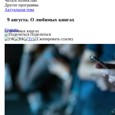
Читать полностью
Другие программы
Актуальная тема
9 августа. О любимых книгах
Скачать
О любимых книгах
Поделиться