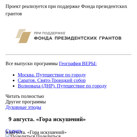
Проект реализуется при поддержке Фонда президентских
грантов
Все выпуски программы
География ВЕРЫ:
Москва. Путешествие по городу
Саратов. Свято-Троицкий собор
Волноваха (ДНР). Путешествие по городу
Читать полностью
Другие программы
Духовные этюды
9 августа. «Гора искушений»
Скачать
9 августа. «Гора искушений»
Поделиться