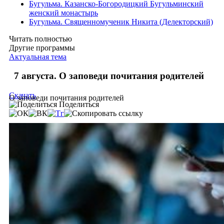
Бугульма. Казанско-Богородицкий Бугульминский
женский монастырь
Бугульма. Священномученик Никита (Делекторский)
Читать полностью
Другие программы
Актуальная тема
7 августа. О заповеди почитания родителей
Скачать
О заповеди почитания родителей
Поделиться