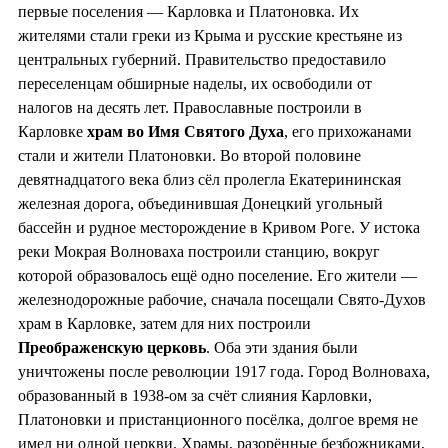
первые поселения — Карловка и Платоновка. Их
жителями стали греки из Крыма и русские крестьяне из
центральных губерний. Правительство предоставило
переселенцам обширные наделы, их освободили от
налогов на десять лет. Православные построили в
Карловке
храм во
Имя Святого Духа
, его прихожанами
стали и жители Платоновки. Во второй половине
девятнадцатого века близ сёл пролегла Екатерининская
железная дорога, объединившая Донецкий угольный
бассейн и рудное месторождение в Кривом Роге. У истока
реки Мокрая Волноваха построили станцию, вокруг
которой образовалось ещё одно поселение. Его жители —
железнодорожные рабочие, сначала посещали Свято-Духов
храм в Карловке, затем для них построили
Преображенскую церковь
. Оба эти здания были
уничтожены после революции 1917 года. Город Волноваха,
образованный в 1938-ом за счёт слияния Карловки,
Платоновки и пристанционного посёлка, долгое время не
имел ни одной церкви. Храмы, разорённые безбожниками,