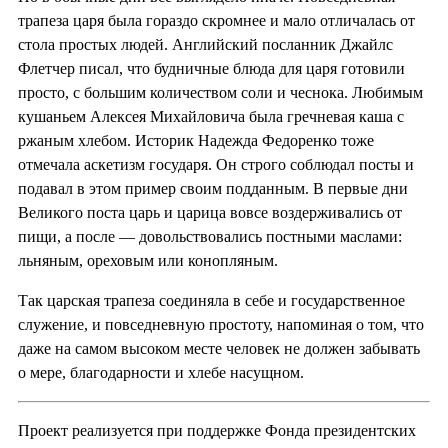
трапеза царя была гораздо скромнее и мало отличалась от
стола простых людей. Английский посланник Джайлс
Флетчер писал, что будничные блюда для царя готовили
просто, с большим количеством соли и чеснока. Любимым
кушаньем Алексея Михайловича была гречневая каша с
ржаным хлебом. Историк Надежда Федоренко тоже
отмечала аскетизм государя. Он строго соблюдал посты и
подавал в этом пример своим подданным. В первые дни
Великого поста царь и царица вовсе воздерживались от
пищи, а после — довольствовались постными маслами:
льняным, ореховым или конопляным.
Так царская трапеза соединяла в себе и государственное
служение, и повседневную простоту, напоминая о том, что
даже на самом высоком месте человек не должен забывать
о мере, благодарности и хлебе насущном.
Проект реализуется при поддержке Фонда президентских