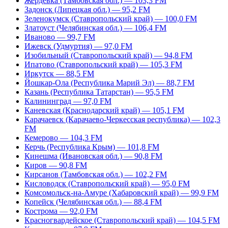
Жердевка (Тамбовская обл.) — 103,3 FM
Задонск (Липецкая обл.) — 95,2 FM
Зеленокумск (Ставропольский край) — 100,0 FM
Златоуст (Челябинская обл.) — 106,4 FM
Иваново — 99,7 FM
Ижевск (Удмуртия) — 97,0 FM
Изобильный (Ставропольский край) — 94,8 FM
Ипатово (Ставропольский край) — 105,3 FM
Иркутск — 88,5 FM
Йошкар-Ола (Республика Марий Эл) — 88,7 FM
Казань (Республика Татарстан) — 95,5 FM
Калининград — 97,0 FM
Каневская (Краснодарский край) — 105,1 FM
Карачаевск (Карачаево-Черкесская республика) — 102,3
FM
Кемерово — 104,3 FM
Керчь (Республика Крым) — 101,8 FM
Кинешма (Ивановская обл.) — 90,8 FM
Киров — 90,8 FM
Кирсанов (Тамбовская обл.) — 102,2 FM
Кисловодск (Ставропольский край) — 95,0 FM
Комсомольск-на-Амуре (Хабаровский край) — 99,9 FM
Копейск (Челябинская обл.) — 88,4 FM
Кострома — 92,0 FM
Красногвардейское (Ставропольский край) — 104,5 FM