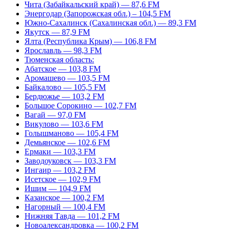
Чита (Забайкальский край) — 87,6 FM
Энергодар (Запорожская обл.) – 104,5 FM
Южно-Сахалинск (Сахалинская обл.) — 89,3 FM
Якутск — 87,9 FM
Ялта (Республика Крым) — 106,8 FM
Ярославль — 98,3 FM
Тюменская область:
Абатское — 103,8 FM
Аромашево — 103,5 FM
Байкалово — 105,5 FM
Бердюжье — 103,2 FM
Большое Сорокино — 102,7 FM
Вагай — 97,0 FM
Викулово — 103,6 FM
Голышманово — 105,4 FM
Демьянское — 102,6 FM
Ермаки — 103,3 FM
Заводоуковск — 103,3 FM
Ингаир — 103,2 FM
Исетское — 102,9 FM
Ишим — 104,9 FM
Казанское — 100,2 FM
Нагорный — 100,4 FM
Нижняя Тавда — 101,2 FM
Новоалександровка — 100,2 FM