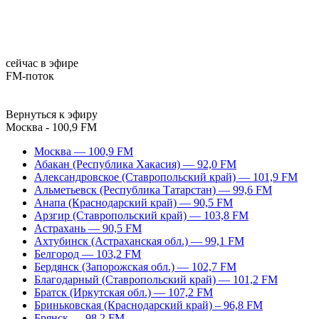
сейчас в эфире
FM-поток
Вернуться к эфиру
Москва - 100,9 FM
Москва — 100,9 FM
Абакан (Республика Хакасия) — 92,0 FM
Александровское (Ставропольский край) — 101,9 FM
Альметьевск (Республика Татарстан) — 99,6 FM
Анапа (Краснодарский край) — 90,5 FM
Арзгир (Ставропольский край) — 103,8 FM
Астрахань — 90,5 FM
Ахтубинск (Астраханская обл.) — 99,1 FM
Белгород — 103,2 FM
Бердянск (Запорожская обл.) — 102,7 FM
Благодарный (Ставропольский край) — 101,2 FM
Братск (Иркутская обл.) — 107,2 FM
Бриньковская (Краснодарский край) – 96,8 FM
Брянск — 98,2 FM