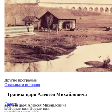
Другие программы
Открываем историю
Трапеза царя Алексея Михайловича
Скачать
Трапеза царя Алексея Михайловича
Поделиться