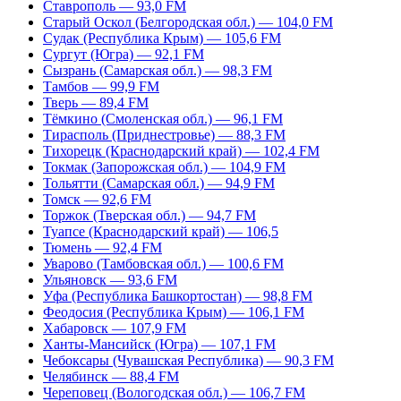
Ставрополь — 93,0 FM
Старый Оскол (Белгородская обл.) — 104,0 FM
Судак (Республика Крым) — 105,6 FM
Сургут (Югра) — 92,1 FM
Сызрань (Самарская обл.) — 98,3 FM
Тамбов — 99,9 FM
Тверь — 89,4 FM
Тёмкино (Смоленская обл.) — 96,1 FM
Тирасполь (Приднестровье) — 88,3 FM
Тихорецк (Краснодарский край) — 102,4 FM
Токмак (Запорожская обл.) — 104,9 FM
Тольятти (Самарская обл.) — 94,9 FM
Томск — 92,6 FM
Торжок (Тверская обл.) — 94,7 FM
Туапсе (Краснодарский край) — 106,5
Тюмень — 92,4 FM
Уварово (Тамбовская обл.) — 100,6 FM
Ульяновск — 93,6 FM
Уфа (Республика Башкортостан) — 98,8 FM
Феодосия (Республика Крым) — 106,1 FM
Хабаровск — 107,9 FM
Ханты-Мансийск (Югра) — 107,1 FM
Чебоксары (Чувашская Республика) — 90,3 FM
Челябинск — 88,4 FM
Череповец (Вологодская обл.) — 106,7 FM