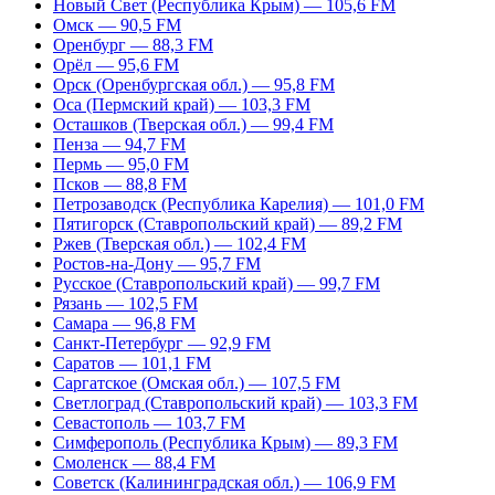
Новый Свет (Республика Крым) — 105,6 FM
Омск — 90,5 FM
Оренбург — 88,3 FM
Орёл — 95,6 FM
Орск (Оренбургская обл.) — 95,8 FM
Оса (Пермский край) — 103,3 FM
Осташков (Тверская обл.) — 99,4 FM
Пенза — 94,7 FM
Пермь — 95,0 FM
Псков — 88,8 FM
Петрозаводск (Республика Карелия) — 101,0 FM
Пятигорск (Ставропольский край) — 89,2 FM
Ржев (Тверская обл.) — 102,4 FM
Ростов-на-Дону — 95,7 FM
Русское (Ставропольский край) — 99,7 FM
Рязань — 102,5 FM
Самара — 96,8 FM
Санкт-Петербург — 92,9 FM
Саратов — 101,1 FM
Саргатское (Омская обл.) — 107,5 FM
Светлоград (Ставропольский край) — 103,3 FM
Севастополь — 103,7 FM
Симферополь (Республика Крым) — 89,3 FM
Смоленск — 88,4 FM
Советск (Калининградская обл.) — 106,9 FM