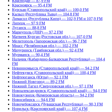
Краснодар — 87,9 FM
Красноярск — 95,4 FM
Курская (Ставропольский край) — 100,0 FM
Кызыл (Республика Тыва) — 104,8 FM
Лимасол (Республика Кипр) — 102,9 FM и 107,9 FM
Липецк — 97,9 FM
Луганск — 88,8 FM
Мариуполь (ДНР) — 97,2 FM
Матвеев Курган (Ростовская обл.) — 107,0 FM
Мелитополь (Запорожская обл.) — 96,7 FM
Миасс (Челябинская обл.) — 102,2 FM
Мичуринск (Тамбовская обл.) — 92,4 FM
Мурманск — 90,4 FM
Нальчик (Кабардино-Балкарская Республика) — 104,4
FM
Невинномысск (Ставропольский край) — 94,2 FM
Нефтекумск (Ставропольский край) — 100,4 FM
Нефтеюганск (Югра) — 92,1 FM
Нижний Новгород — 89,2 FM
Нижний Тагил (Свердловская обл.) — 97,1 FM
Новоалександровск (Ставропольский край) — 94,0 FM
Новокузнецк (Кемеровская область) — 94,2 FM
Новосибирск — 94,6 FM
Новочебоксарск (Чувашская Республика) — 90,3 FM
Норильск (Красноярский край) — 107,4 FM