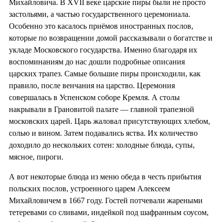
Михайловича. В XVII веке царские пиры были не просто
застольями, а частью государственного церемониала.
Особенно это касалось приёмов иностранных послов,
которые по возвращении домой рассказывали о богатстве и
укладе Московского государства. Именно благодаря их
воспоминаниям до нас дошли подробные описания
царских трапез. Самые большие пиры происходили, как
правило, после венчания на царство. Церемония
совершалась в Успенском соборе Кремля. А столы
накрывали в Грановитой палате — главной трапезной
московских царей. Царь жаловал присутствующих хлебом,
солью и вином. Затем подавались яства. Их количество
доходило до нескольких сотен: холодные блюда, супы,
мясное, пироги.
А вот некоторые блюда из меню обеда в честь прибытия
польских послов, устроенного царем Алексеем
Михайловичем в 1667 году. Гостей потчевали жареными
тетеревами со сливами, индейкой под шафранным соусом,