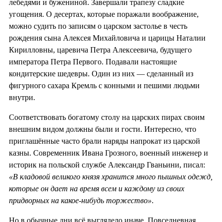
лебедями и бужениной. Завершали трапезу сладкие
угощения. О десертах, которые поражали воображение,
можно судить по записям о царском застолье в честь
рождения сына Алексея Михайловича и царицы Наталии
Кирилловны, царевича Петра Алексеевича, будущего
императора Петра Первого. Подавали настоящие
кондитерские шедевры. Один из них — сделанный из
фигурного сахара Кремль с конными и пешими людьми
внутри.
Соответствовать богатому столу на царских пирах своим
внешним видом должны были и гости. Интересно, что
приглашённые часто брали наряды напрокат из царской
казны. Современник Ивана Грозного, военный инженер и
историк на польской службе Александр Гваньини, писал:
«В кладовой великого князя хранится много пышных одежд,
которые он дает на время всем и каждому из своих
придворных на какое-нибудь торжество»
.
Но в обычные дни всё выглядело иначе. Повседневная