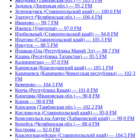
Жердевка (Тамбовская обл.) — 103,3 FM
Задонск (Липецкая обл.) — 95,2 FM
Зеленокумск (Ставропольский край) — 100,0 FM
Златоуст (Челябинская обл.) — 106,4 FM
Иваново — 99,7 FM
Ижевск (Удмуртия) — 97,0 FM
Изобильный (Ставропольский край) — 94,8 FM
Ипатово (Ставропольский край) — 105,3 FM
Иркутск — 88,5 FM
Йошкар-Ола (Республика Марий Эл) — 88,7 FM
Казань (Республика Татарстан) — 95,5 FM
Калининград — 97,0 FM
Каневская (Краснодарский край) — 105,1 FM
Карачаевск (Карачаево-Черкесская республика) — 102,3
FM
Кемерово — 104,3 FM
Керчь (Республика Крым) — 101,8 FM
Кинешма (Ивановская обл.) — 90,8 FM
Киров — 90,8 FM
Кирсанов (Тамбовская обл.) — 102,2 FM
Кисловодск (Ставропольский край) — 95,0 FM
Комсомольск-на-Амуре (Хабаровский край) — 99,9 FM
Копейск (Челябинская обл.) — 88,4 FM
Кострома — 92,0 FM
Красногвардейское (Ставропольский край) — 104,5 FM