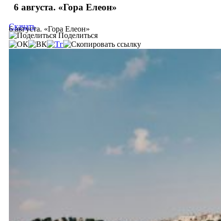
6 августа. «Гора Елеон»
Скачать
6 августа. «Гора Елеон»
Поделиться