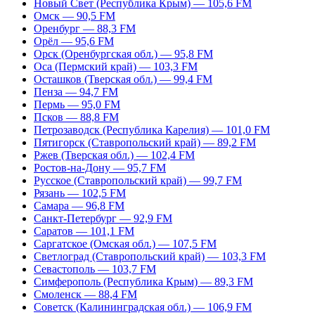
Новый Свет (Республика Крым) — 105,6 FM
Омск — 90,5 FM
Оренбург — 88,3 FM
Орёл — 95,6 FM
Орск (Оренбургская обл.) — 95,8 FM
Оса (Пермский край) — 103,3 FM
Осташков (Тверская обл.) — 99,4 FM
Пенза — 94,7 FM
Пермь — 95,0 FM
Псков — 88,8 FM
Петрозаводск (Республика Карелия) — 101,0 FM
Пятигорск (Ставропольский край) — 89,2 FM
Ржев (Тверская обл.) — 102,4 FM
Ростов-на-Дону — 95,7 FM
Русское (Ставропольский край) — 99,7 FM
Рязань — 102,5 FM
Самара — 96,8 FM
Санкт-Петербург — 92,9 FM
Саратов — 101,1 FM
Саргатское (Омская обл.) — 107,5 FM
Светлоград (Ставропольский край) — 103,3 FM
Севастополь — 103,7 FM
Симферополь (Республика Крым) — 89,3 FM
Смоленск — 88,4 FM
Советск (Калининградская обл.) — 106,9 FM