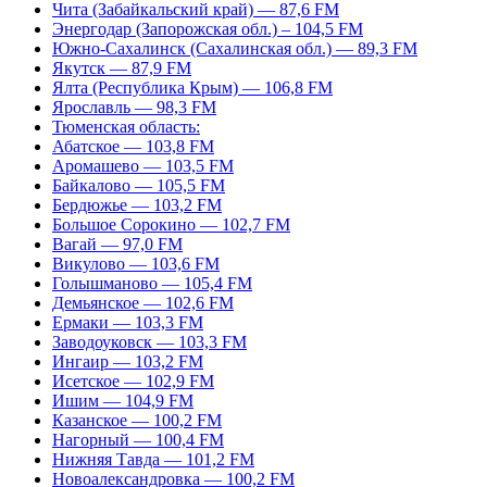
Чита (Забайкальский край) — 87,6 FM
Энергодар (Запорожская обл.) – 104,5 FM
Южно-Сахалинск (Сахалинская обл.) — 89,3 FM
Якутск — 87,9 FM
Ялта (Республика Крым) — 106,8 FM
Ярославль — 98,3 FM
Тюменская область:
Абатское — 103,8 FM
Аромашево — 103,5 FM
Байкалово — 105,5 FM
Бердюжье — 103,2 FM
Большое Сорокино — 102,7 FM
Вагай — 97,0 FM
Викулово — 103,6 FM
Голышманово — 105,4 FM
Демьянское — 102,6 FM
Ермаки — 103,3 FM
Заводоуковск — 103,3 FM
Ингаир — 103,2 FM
Исетское — 102,9 FM
Ишим — 104,9 FM
Казанское — 100,2 FM
Нагорный — 100,4 FM
Нижняя Тавда — 101,2 FM
Новоалександровка — 100,2 FM