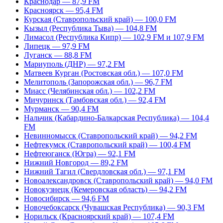
Краснодар — 87,9 FM
Красноярск — 95,4 FM
Курская (Ставропольский край) — 100,0 FM
Кызыл (Республика Тыва) — 104,8 FM
Лимасол (Республика Кипр) — 102,9 FM и 107,9 FM
Липецк — 97,9 FM
Луганск — 88,8 FM
Мариуполь (ДНР) — 97,2 FM
Матвеев Курган (Ростовская обл.) — 107,0 FM
Мелитополь (Запорожская обл.) — 96,7 FM
Миасс (Челябинская обл.) — 102,2 FM
Мичуринск (Тамбовская обл.) — 92,4 FM
Мурманск — 90,4 FM
Нальчик (Кабардино-Балкарская Республика) — 104,4
FM
Невинномысск (Ставропольский край) — 94,2 FM
Нефтекумск (Ставропольский край) — 100,4 FM
Нефтеюганск (Югра) — 92,1 FM
Нижний Новгород — 89,2 FM
Нижний Тагил (Свердловская обл.) — 97,1 FM
Новоалександровск (Ставропольский край) — 94,0 FM
Новокузнецк (Кемеровская область) — 94,2 FM
Новосибирск — 94,6 FM
Новочебоксарск (Чувашская Республика) — 90,3 FM
Норильск (Красноярский край) — 107,4 FM