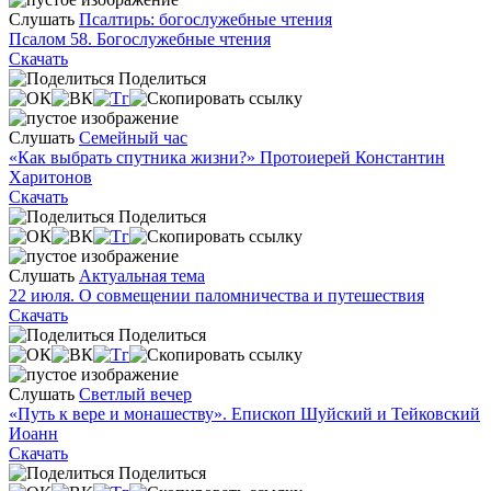
Слушать
Псалтирь: богослужебные чтения
Псалом 58. Богослужебные чтения
Скачать
Поделиться
Слушать
Семейный час
«Как выбрать спутника жизни?» Протоиерей Константин
Харитонов
Скачать
Поделиться
Слушать
Актуальная тема
22 июля. О совмещении паломничества и путешествия
Скачать
Поделиться
Слушать
Светлый вечер
«Путь к вере и монашеству». Епископ Шуйский и Тейковский
Иоанн
Скачать
Поделиться