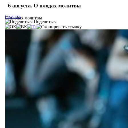
6 августа. О плодах молитвы
Скачать
О плодах молитвы
Поделиться