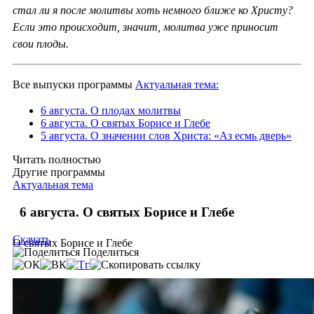
стал ли я после молитвы хоть немного ближе ко Христу?
Если это происходит, значит, молитва уже приносит
свои плоды.
Все выпуски программы
Актуальная тема:
6 августа. О плодах молитвы
6 августа. О святых Борисе и Глебе
5 августа. О значении слов Христа: «Аз есмь дверь»
Читать полностью
Другие программы
Актуальная тема
6 августа. О святых Борисе и Глебе
Скачать
О святых Борисе и Глебе
Поделиться