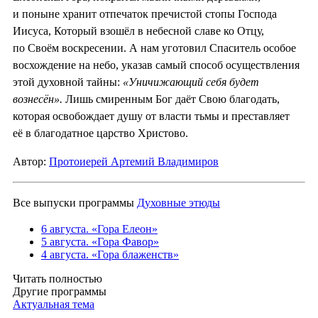
и поныне хранит отпечаток пречистой стопы Господа
Иисуса, Который взошёл в небесной славе ко Отцу,
по Своём воскресении. А нам уготовил Спаситель особое
восхождение на небо, указав самый способ осуществления
этой духовной тайны:
«Уничижающий себя будет
вознесён».
Лишь смиренным Бог даёт Свою благодать,
которая освобождает душу от власти тьмы и преставляет
её в благодатное царство Христово.
Автор:
Протоиерей Артемий Владимиров
Все выпуски программы
Духовные этюды
6 августа. «Гора Елеон»
5 августа. «Гора Фавор»
4 августа. «Гора блаженств»
Читать полностью
Другие программы
Актуальная тема