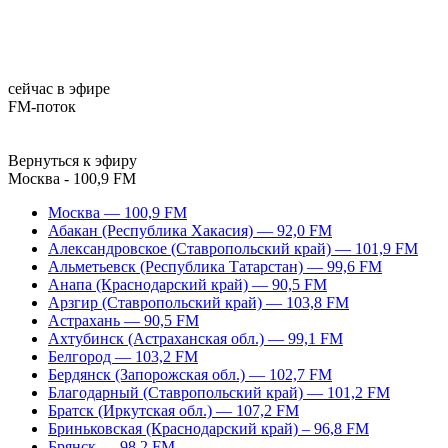
сейчас в эфире
FM-поток
Вернуться к эфиру
Москва - 100,9 FM
Москва — 100,9 FM
Абакан (Республика Хакасия) — 92,0 FM
Александровское (Ставропольский край) — 101,9 FM
Альметьевск (Республика Татарстан) — 99,6 FM
Анапа (Краснодарский край) — 90,5 FM
Арзгир (Ставропольский край) — 103,8 FM
Астрахань — 90,5 FM
Ахтубинск (Астраханская обл.) — 99,1 FM
Белгород — 103,2 FM
Бердянск (Запорожская обл.) — 102,7 FM
Благодарный (Ставропольский край) — 101,2 FM
Братск (Иркутская обл.) — 107,2 FM
Бриньковская (Краснодарский край) – 96,8 FM
Брянск — 98,2 FM