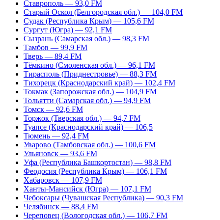
Ставрополь — 93,0 FM
Старый Оскол (Белгородская обл.) — 104,0 FM
Судак (Республика Крым) — 105,6 FM
Сургут (Югра) — 92,1 FM
Сызрань (Самарская обл.) — 98,3 FM
Тамбов — 99,9 FM
Тверь — 89,4 FM
Тёмкино (Смоленская обл.) — 96,1 FM
Тирасполь (Приднестровье) — 88,3 FM
Тихорецк (Краснодарский край) — 102,4 FM
Токмак (Запорожская обл.) — 104,9 FM
Тольятти (Самарская обл.) — 94,9 FM
Томск — 92,6 FM
Торжок (Тверская обл.) — 94,7 FM
Туапсе (Краснодарский край) — 106,5
Тюмень — 92,4 FM
Уварово (Тамбовская обл.) — 100,6 FM
Ульяновск — 93,6 FM
Уфа (Республика Башкортостан) — 98,8 FM
Феодосия (Республика Крым) — 106,1 FM
Хабаровск — 107,9 FM
Ханты-Мансийск (Югра) — 107,1 FM
Чебоксары (Чувашская Республика) — 90,3 FM
Челябинск — 88,4 FM
Череповец (Вологодская обл.) — 106,7 FM