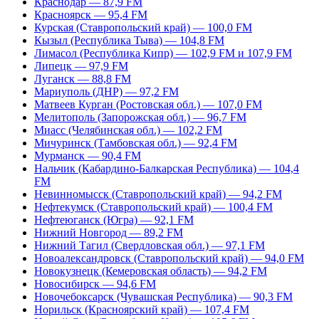
Краснодар — 87,9 FM
Красноярск — 95,4 FM
Курская (Ставропольский край) — 100,0 FM
Кызыл (Республика Тыва) — 104,8 FM
Лимасол (Республика Кипр) — 102,9 FM и 107,9 FM
Липецк — 97,9 FM
Луганск — 88,8 FM
Мариуполь (ДНР) — 97,2 FM
Матвеев Курган (Ростовская обл.) — 107,0 FM
Мелитополь (Запорожская обл.) — 96,7 FM
Миасс (Челябинская обл.) — 102,2 FM
Мичуринск (Тамбовская обл.) — 92,4 FM
Мурманск — 90,4 FM
Нальчик (Кабардино-Балкарская Республика) — 104,4
FM
Невинномысск (Ставропольский край) — 94,2 FM
Нефтекумск (Ставропольский край) — 100,4 FM
Нефтеюганск (Югра) — 92,1 FM
Нижний Новгород — 89,2 FM
Нижний Тагил (Свердловская обл.) — 97,1 FM
Новоалександровск (Ставропольский край) — 94,0 FM
Новокузнецк (Кемеровская область) — 94,2 FM
Новосибирск — 94,6 FM
Новочебоксарск (Чувашская Республика) — 90,3 FM
Норильск (Красноярский край) — 107,4 FM