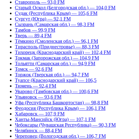
Ставрополь — 93,0 FM
Старый Оскол (Белгородская обл.) — 104,0 FM
Судак (Республика Крым) — 105,6 FM
Сургут (Югра) — 92,1 FM
Сызрань (Самарская обл.) — 98,3 FM
Тамбов — 99,9 FM
Тверь — 89,4 FM
Тёмкино (Смоленская обл.) — 96,1 FM
Тирасполь (Приднестровье) — 88,3 FM
Тихорецк (Краснодарский край) — 102,4 FM
Токмак (Запорожская обл.) — 104,9 FM
Тольятти (Самарская обл.) — 94,9 FM
Томск — 92,6 FM
Торжок (Тверская обл.) — 94,7 FM
Туапсе (Краснодарский край) — 106,5
Тюмень — 92,4 FM
Уварово (Тамбовская обл.) — 100,6 FM
Ульяновск — 93,6 FM
Уфа (Республика Башкортостан) — 98,8 FM
Феодосия (Республика Крым) — 106,1 FM
Хабаровск — 107,9 FM
Ханты-Мансийск (Югра) — 107,1 FM
Чебоксары (Чувашская Республика) — 90,3 FM
Челябинск — 88,4 FM
Череповец (Вологодская обл.) — 106,7 FM