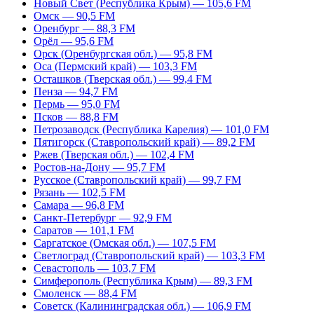
Новый Свет (Республика Крым) — 105,6 FM
Омск — 90,5 FM
Оренбург — 88,3 FM
Орёл — 95,6 FM
Орск (Оренбургская обл.) — 95,8 FM
Оса (Пермский край) — 103,3 FM
Осташков (Тверская обл.) — 99,4 FM
Пенза — 94,7 FM
Пермь — 95,0 FM
Псков — 88,8 FM
Петрозаводск (Республика Карелия) — 101,0 FM
Пятигорск (Ставропольский край) — 89,2 FM
Ржев (Тверская обл.) — 102,4 FM
Ростов-на-Дону — 95,7 FM
Русское (Ставропольский край) — 99,7 FM
Рязань — 102,5 FM
Самара — 96,8 FM
Санкт-Петербург — 92,9 FM
Саратов — 101,1 FM
Саргатское (Омская обл.) — 107,5 FM
Светлоград (Ставропольский край) — 103,3 FM
Севастополь — 103,7 FM
Симферополь (Республика Крым) — 89,3 FM
Смоленск — 88,4 FM
Советск (Калининградская обл.) — 106,9 FM