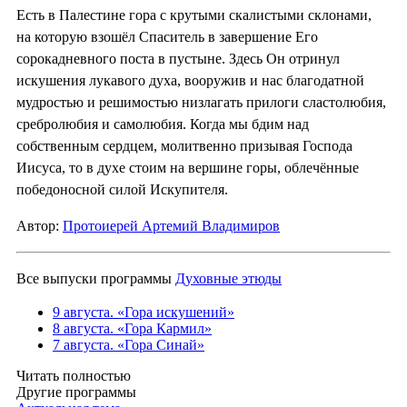
Есть в Палестине гора с крутыми скалистыми склонами,
на которую взошёл Спаситель в завершение Его
сорокадневного поста в пустыне. Здесь Он отринул
искушения лукавого духа, вооружив и нас благодатной
мудростью и решимостью низлагать прилоги сластолюбия,
сребролюбия и самолюбия. Когда мы бдим над
собственным сердцем, молитвенно призывая Господа
Иисуса, то в духе стоим на вершине горы, облечённые
победоносной силой Искупителя.
Автор:
Протоиерей Артемий Владимиров
Все выпуски программы
Духовные этюды
9 августа. «Гора искушений»
8 августа. «Гора Кармил»
7 августа. «Гора Синай»
Читать полностью
Другие программы