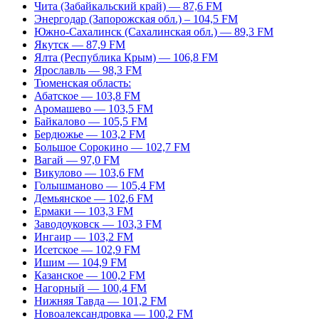
Чита (Забайкальский край) — 87,6 FM
Энергодар (Запорожская обл.) – 104,5 FM
Южно-Сахалинск (Сахалинская обл.) — 89,3 FM
Якутск — 87,9 FM
Ялта (Республика Крым) — 106,8 FM
Ярославль — 98,3 FM
Тюменская область:
Абатское — 103,8 FM
Аромашево — 103,5 FM
Байкалово — 105,5 FM
Бердюжье — 103,2 FM
Большое Сорокино — 102,7 FM
Вагай — 97,0 FM
Викулово — 103,6 FM
Голышманово — 105,4 FM
Демьянское — 102,6 FM
Ермаки — 103,3 FM
Заводоуковск — 103,3 FM
Ингаир — 103,2 FM
Исетское — 102,9 FM
Ишим — 104,9 FM
Казанское — 100,2 FM
Нагорный — 100,4 FM
Нижняя Тавда — 101,2 FM
Новоалександровка — 100,2 FM