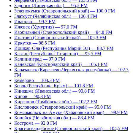
Жердевка (Тамбовская обл.) — 103,3 FM
Задонск (Липецкая обл.) — 95,2 FM
Зеленокумск (Ставропольский край) — 100,0 FM
Златоуст (Челябинская обл.) — 106,4 FM
Иваново — 99,7 FM
Ижевск (Удмуртия) — 97,0 FM
Изобильный (Ставропольский край) — 94,8 FM
Ипатово (Ставропольский край) — 105,3 FM
Иркутск — 88,5 FM
Йошкар-Ола (Республика Марий Эл) — 88,7 FM
Казань (Республика Татарстан) — 95,5 FM
Калининград — 97,0 FM
Каневская (Краснодарский край) — 105,1 FM
Карачаевск (Карачаево-Черкесская республика) — 102,3
FM
Кемерово — 104,3 FM
Керчь (Республика Крым) — 101,8 FM
Кинешма (Ивановская обл.) — 90,8 FM
Киров — 90,8 FM
Кирсанов (Тамбовская обл.) — 102,2 FM
Кисловодск (Ставропольский край) — 95,0 FM
Комсомольск-на-Амуре (Хабаровский край) — 99,9 FM
Копейск (Челябинская обл.) — 88,4 FM
Кострома — 92,0 FM
Красногвардейское (Ставропольский край) — 104,5 FM