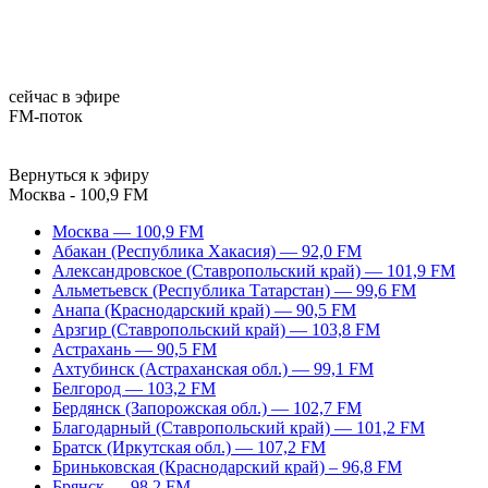
сейчас в эфире
FM-поток
Вернуться к эфиру
Москва - 100,9 FM
Москва — 100,9 FM
Абакан (Республика Хакасия) — 92,0 FM
Александровское (Ставропольский край) — 101,9 FM
Альметьевск (Республика Татарстан) — 99,6 FM
Анапа (Краснодарский край) — 90,5 FM
Арзгир (Ставропольский край) — 103,8 FM
Астрахань — 90,5 FM
Ахтубинск (Астраханская обл.) — 99,1 FM
Белгород — 103,2 FM
Бердянск (Запорожская обл.) — 102,7 FM
Благодарный (Ставропольский край) — 101,2 FM
Братск (Иркутская обл.) — 107,2 FM
Бриньковская (Краснодарский край) – 96,8 FM
Брянск — 98,2 FM