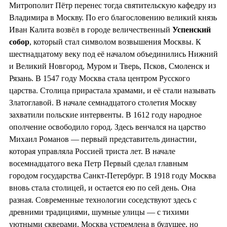
Митрополит Пётр перенес тогда святительскую кафедру из
Владимира в Москву. По его благословению великий князь
Иван Калита возвёл в городе величественный
Успенский
собор
, который стал символом возвышения Москвы. К
шестнадцатому веку под её началом объединились Нижний
и Великий Новгород, Муром и Тверь, Псков, Смоленск и
Рязань. В 1547 году Москва стала центром Русского
царства. Столица прирастала храмами, и её стали называть
Златоглавой. В начале семнадцатого столетия Москву
захватили польские интервенты. В 1612 году народное
ополчение освободило город. Здесь венчался на царство
Михаил Романов — первый представитель династии,
которая управляла Россией триста лет. В начале
восемнадцатого века Петр Первый сделал главным
городом государства Санкт-Петербург. В 1918 году Москва
вновь стала столицей, и остается ею по сей день. Она
разная. Современные технологии соседствуют здесь с
древними традициями, шумные улицы — с тихими
уютными скверами. Москва устремлена в будущее, но