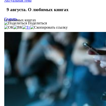
Актуальная тема
9 августа. О любимых книгах
Скачать
О любимых книгах
Поделиться