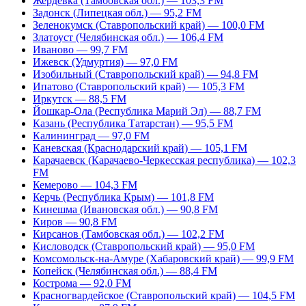
Жердевка (Тамбовская обл.) — 103,3 FM
Задонск (Липецкая обл.) — 95,2 FM
Зеленокумск (Ставропольский край) — 100,0 FM
Златоуст (Челябинская обл.) — 106,4 FM
Иваново — 99,7 FM
Ижевск (Удмуртия) — 97,0 FM
Изобильный (Ставропольский край) — 94,8 FM
Ипатово (Ставропольский край) — 105,3 FM
Иркутск — 88,5 FM
Йошкар-Ола (Республика Марий Эл) — 88,7 FM
Казань (Республика Татарстан) — 95,5 FM
Калининград — 97,0 FM
Каневская (Краснодарский край) — 105,1 FM
Карачаевск (Карачаево-Черкесская республика) — 102,3
FM
Кемерово — 104,3 FM
Керчь (Республика Крым) — 101,8 FM
Кинешма (Ивановская обл.) — 90,8 FM
Киров — 90,8 FM
Кирсанов (Тамбовская обл.) — 102,2 FM
Кисловодск (Ставропольский край) — 95,0 FM
Комсомольск-на-Амуре (Хабаровский край) — 99,9 FM
Копейск (Челябинская обл.) — 88,4 FM
Кострома — 92,0 FM
Красногвардейское (Ставропольский край) — 104,5 FM