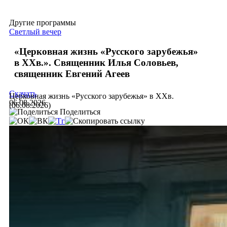
Другие программы
Светлый вечер
«Церковная жизнь «Русского зарубежья»
в ХХв.». Священник Илья Соловьев,
священник Евгений Агеев
Скачать
Церковная жизнь «Русского зарубежья» в ХХв.
06.08.2026
(06.08.2026)
Поделиться