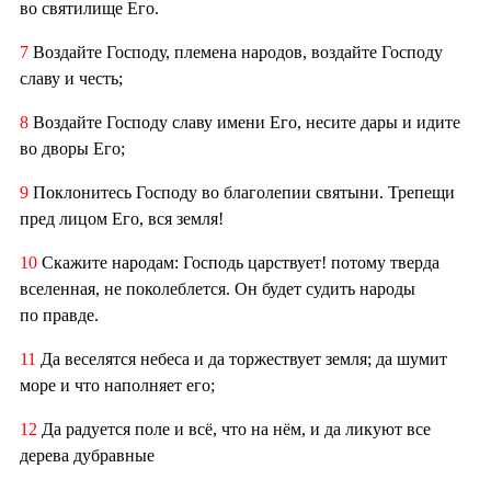
во святилище Его.
7
Воздайте Господу, племена народов, воздайте Господу
славу и честь;
8
Воздайте Господу славу имени Его, несите дары и идите
во дворы Его;
9
Поклонитесь Господу во благолепии святыни. Трепещи
пред лицом Его, вся земля!
10
Скажите народам: Господь царствует! потому тверда
вселенная, не поколеблется. Он будет судить народы
по правде.
11
Да веселятся небеса и да торжествует земля; да шумит
море и что наполняет его;
12
Да радуется поле и всё, что на нём, и да ликуют все
дерева дубравные