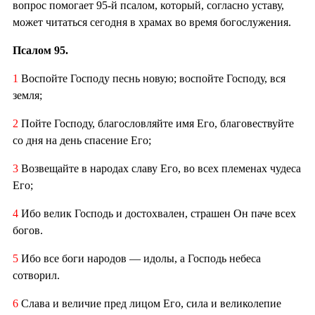
вопрос помогает 95-й псалом, который, согласно уставу,
может читаться сегодня в храмах во время богослужения.
Псалом 95.
1
Воспойте Господу песнь новую; воспойте Господу, вся
земля;
2
Пойте Господу, благословляйте имя Его, благовествуйте
со дня на день спасение Его;
3
Возвещайте в народах славу Его, во всех племенах чудеса
Его;
4
Ибо велик Господь и достохвален, страшен Он паче всех
богов.
5
Ибо все боги народов — идолы, а Господь небеса
сотворил.
6
Слава и величие пред лицом Его, сила и великолепие