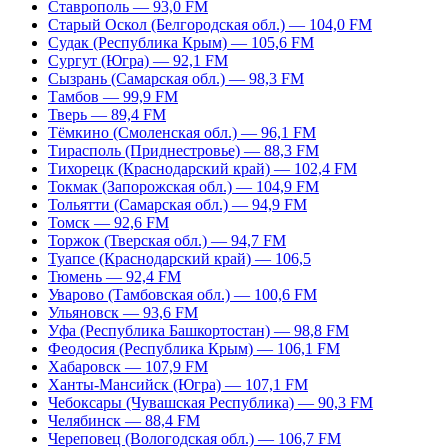
Ставрополь — 93,0 FM
Старый Оскол (Белгородская обл.) — 104,0 FM
Судак (Республика Крым) — 105,6 FM
Сургут (Югра) — 92,1 FM
Сызрань (Самарская обл.) — 98,3 FM
Тамбов — 99,9 FM
Тверь — 89,4 FM
Тёмкино (Смоленская обл.) — 96,1 FM
Тирасполь (Приднестровье) — 88,3 FM
Тихорецк (Краснодарский край) — 102,4 FM
Токмак (Запорожская обл.) — 104,9 FM
Тольятти (Самарская обл.) — 94,9 FM
Томск — 92,6 FM
Торжок (Тверская обл.) — 94,7 FM
Туапсе (Краснодарский край) — 106,5
Тюмень — 92,4 FM
Уварово (Тамбовская обл.) — 100,6 FM
Ульяновск — 93,6 FM
Уфа (Республика Башкортостан) — 98,8 FM
Феодосия (Республика Крым) — 106,1 FM
Хабаровск — 107,9 FM
Ханты-Мансийск (Югра) — 107,1 FM
Чебоксары (Чувашская Республика) — 90,3 FM
Челябинск — 88,4 FM
Череповец (Вологодская обл.) — 106,7 FM