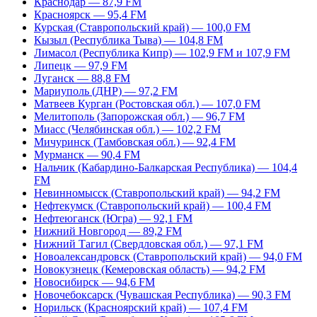
Краснодар — 87,9 FM
Красноярск — 95,4 FM
Курская (Ставропольский край) — 100,0 FM
Кызыл (Республика Тыва) — 104,8 FM
Лимасол (Республика Кипр) — 102,9 FM и 107,9 FM
Липецк — 97,9 FM
Луганск — 88,8 FM
Мариуполь (ДНР) — 97,2 FM
Матвеев Курган (Ростовская обл.) — 107,0 FM
Мелитополь (Запорожская обл.) — 96,7 FM
Миасс (Челябинская обл.) — 102,2 FM
Мичуринск (Тамбовская обл.) — 92,4 FM
Мурманск — 90,4 FM
Нальчик (Кабардино-Балкарская Республика) — 104,4
FM
Невинномысск (Ставропольский край) — 94,2 FM
Нефтекумск (Ставропольский край) — 100,4 FM
Нефтеюганск (Югра) — 92,1 FM
Нижний Новгород — 89,2 FM
Нижний Тагил (Свердловская обл.) — 97,1 FM
Новоалександровск (Ставропольский край) — 94,0 FM
Новокузнецк (Кемеровская область) — 94,2 FM
Новосибирск — 94,6 FM
Новочебоксарск (Чувашская Республика) — 90,3 FM
Норильск (Красноярский край) — 107,4 FM