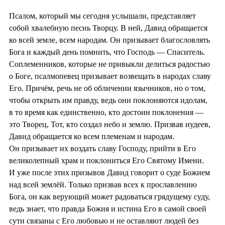
Псалом, который мы сегодня услышали, представляет
собой хвалебную песнь Творцу. В ней, Давид обращается
ко всей земле, всем народам. Он призывает благословлять
Бога и каждый день помнить, что Господь — Спаситель.
Соплеменников, которые не привыкли делиться радостью
о Боге, псалмопевец призывает возвещать в народах славу
Его. Причём, речь не об обличении язычников, но о том,
чтобы открыть им правду, ведь они поклоняются идолам,
в то время как единственно, кто достоин поклонения —
это Творец, Тот, кто создал небо и землю. Призвав иудеев,
Давид обращается ко всем племенам и народам.
Он призывает их воздать славу Господу, прийти в Его
великолепный храм и поклониться Его Святому Имени.
И уже после этих призывов Давид говорит о суде Божием
над всей землёй. Только призвав всех к прославлению
Бога, он как верующий может радоваться грядущему суду,
ведь знает, что правда Божия и истина Его в самой своей
сути связаны с Его любовью и не оставляют людей без