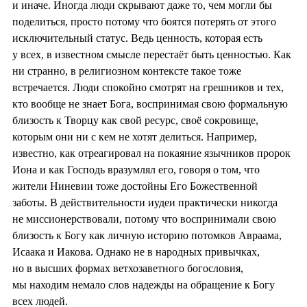
и иначе. Иногда люди скрывают даже то, чем могли бы
поделиться, просто потому что боятся потерять от этого
исключительный статус. Ведь ценность, которая есть
у всех, в известном смысле перестаёт быть ценностью. Как
ни странно, в религиозном контексте такое тоже
встречается. Люди спокойно смотрят на грешников и тех,
кто вообще не знает Бога, воспринимая свою формальную
близость к Творцу как свой ресурс, своё сокровище,
которым они ни с кем не хотят делиться. Например,
известно, как отреагировал на покаяние язычников пророк
Иона и как Господь вразумлял его, говоря о том, что
жители Ниневии тоже достойны Его Божественной
заботы. В действительности иудеи практически никогда
не миссионерствовали, потому что воспринимали свою
близость к Богу как личную историю потомков Авраама,
Исаака и Иакова. Однако не в народных привычках,
но в высших формах ветхозаветного богословия,
мы находим немало слов надежды на обращение к Богу
всех людей.