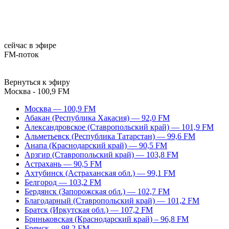
сейчас в эфире
FM-поток
Вернуться к эфиру
Москва - 100,9 FM
Москва — 100,9 FM
Абакан (Республика Хакасия) — 92,0 FM
Александровское (Ставропольский край) — 101,9 FM
Альметьевск (Республика Татарстан) — 99,6 FM
Анапа (Краснодарский край) — 90,5 FM
Арзгир (Ставропольский край) — 103,8 FM
Астрахань — 90,5 FM
Ахтубинск (Астраханская обл.) — 99,1 FM
Белгород — 103,2 FM
Бердянск (Запорожская обл.) — 102,7 FM
Благодарный (Ставропольский край) — 101,2 FM
Братск (Иркутская обл.) — 107,2 FM
Бриньковская (Краснодарский край) – 96,8 FM
Брянск — 98,2 FM