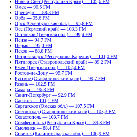
Новый Свет (Республика Крым) — 105,6 FM
Омск — 90,5 FM
Оренбург — 88,3 FM
Орёл — 95,6 FM
Орск (Оренбургская обл.) — 95,8 FM
Оса (Пермский край) — 103,3 FM
Осташков (Тверская обл.) — 99,4 FM
Пенза — 94,7 FM
Пермь — 95,0 FM
Псков — 88,8 FM
Петрозаводск (Республика Карелия) — 101,0 FM
Пятигорск (Ставропольский край) — 89,2 FM
Ржев (Тверская обл.) — 102,4 FM
Ростов-на-Дону — 95,7 FM
Русское (Ставропольский край) — 99,7 FM
Рязань — 102,5 FM
Самара — 96,8 FM
Санкт-Петербург — 92,9 FM
Саратов — 101,1 FM
Саргатское (Омская обл.) — 107,5 FM
Светлоград (Ставропольский край) — 103,3 FM
Севастополь — 103,7 FM
Симферополь (Республика Крым) — 89,3 FM
Смоленск — 88,4 FM
Советск (Калининградская обл.) — 106,9 FM