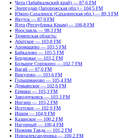
Чита (Забайкальский край) — 87,6 FM
Энергодар (Запорожская обл.) – 104,5 FM
Южно-Сахалинск (Сахалинская обл.) — 89,3 FM
Якутск — 87,9 FM
Ялта (Республика Крым) — 106,8 FM
Ярославль — 98,3 FM
Тюменская область:
Абатское — 103,8 FM
Аромашево — 103,5 FM
Байкалово — 105,5 FM
Бердюжье — 103,2 FM
Большое Сорокино — 102,7 FM
Вагай — 97,0 FM
Викулово — 103,6 FM
Голышманово — 105,4 FM
Демьянское — 102,6 FM
Ермаки — 103,3 FM
Заводоуковск — 103,3 FM
Ингаир — 103,2 FM
Исетское — 102,9 FM
Ишим — 104,9 FM
Казанское — 100,2 FM
Нагорный — 100,4 FM
Нижняя Тавда — 101,2 FM
Новоалександровка — 100,2 FM