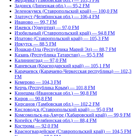
Жердевка (Тамбовская обл.) — 103,3 FM
Задонск (Липецкая обл.) — 95,2 FM
Зеленокумск (Ставропольский край) — 100,0 FM
Златоуст (Челябинская обл.) — 106,4 FM
Иваново — 99,7 FM
Ижевск (Удмуртия) — 97,0 FM
Изобильный (Ставропольский край) — 94,8 FM
Ипатово (Ставропольский край) — 105,3 FM
Иркутск — 88,5 FM
Йошкар-Ола (Республика Марий Эл) — 88,7 FM
Казань (Республика Татарстан) — 95,5 FM
Калининград — 97,0 FM
Каневская (Краснодарский край) — 105,1 FM
Карачаевск (Карачаево-Черкесская республика) — 102,3
FM
Кемерово — 104,3 FM
Керчь (Республика Крым) — 101,8 FM
Кинешма (Ивановская обл.) — 90,8 FM
Киров — 90,8 FM
Кирсанов (Тамбовская обл.) — 102,2 FM
Кисловодск (Ставропольский край) — 95,0 FM
Комсомольск-на-Амуре (Хабаровский край) — 99,9 FM
Копейск (Челябинская обл.) — 88,4 FM
Кострома — 92,0 FM
Красногвардейское (Ставропольский край) — 104,5 FM