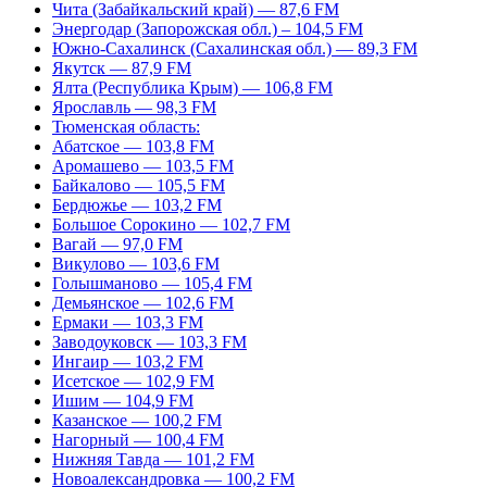
Чита (Забайкальский край) — 87,6 FM
Энергодар (Запорожская обл.) – 104,5 FM
Южно-Сахалинск (Сахалинская обл.) — 89,3 FM
Якутск — 87,9 FM
Ялта (Республика Крым) — 106,8 FM
Ярославль — 98,3 FM
Тюменская область:
Абатское — 103,8 FM
Аромашево — 103,5 FM
Байкалово — 105,5 FM
Бердюжье — 103,2 FM
Большое Сорокино — 102,7 FM
Вагай — 97,0 FM
Викулово — 103,6 FM
Голышманово — 105,4 FM
Демьянское — 102,6 FM
Ермаки — 103,3 FM
Заводоуковск — 103,3 FM
Ингаир — 103,2 FM
Исетское — 102,9 FM
Ишим — 104,9 FM
Казанское — 100,2 FM
Нагорный — 100,4 FM
Нижняя Тавда — 101,2 FM
Новоалександровка — 100,2 FM