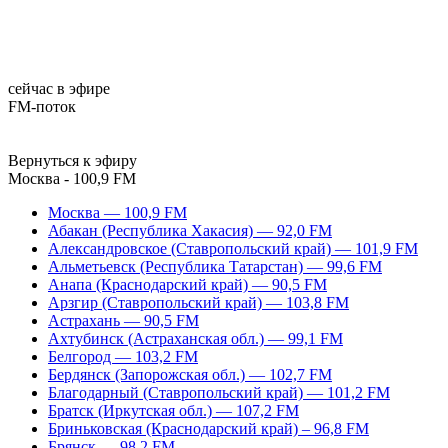
сейчас в эфире
FM-поток
Вернуться к эфиру
Москва - 100,9 FM
Москва — 100,9 FM
Абакан (Республика Хакасия) — 92,0 FM
Александровское (Ставропольский край) — 101,9 FM
Альметьевск (Республика Татарстан) — 99,6 FM
Анапа (Краснодарский край) — 90,5 FM
Арзгир (Ставропольский край) — 103,8 FM
Астрахань — 90,5 FM
Ахтубинск (Астраханская обл.) — 99,1 FM
Белгород — 103,2 FM
Бердянск (Запорожская обл.) — 102,7 FM
Благодарный (Ставропольский край) — 101,2 FM
Братск (Иркутская обл.) — 107,2 FM
Бриньковская (Краснодарский край) – 96,8 FM
Брянск — 98,2 FM