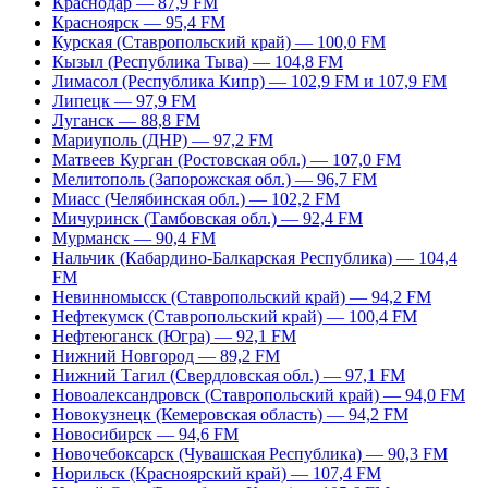
Краснодар — 87,9 FM
Красноярск — 95,4 FM
Курская (Ставропольский край) — 100,0 FM
Кызыл (Республика Тыва) — 104,8 FM
Лимасол (Республика Кипр) — 102,9 FM и 107,9 FM
Липецк — 97,9 FM
Луганск — 88,8 FM
Мариуполь (ДНР) — 97,2 FM
Матвеев Курган (Ростовская обл.) — 107,0 FM
Мелитополь (Запорожская обл.) — 96,7 FM
Миасс (Челябинская обл.) — 102,2 FM
Мичуринск (Тамбовская обл.) — 92,4 FM
Мурманск — 90,4 FM
Нальчик (Кабардино-Балкарская Республика) — 104,4
FM
Невинномысск (Ставропольский край) — 94,2 FM
Нефтекумск (Ставропольский край) — 100,4 FM
Нефтеюганск (Югра) — 92,1 FM
Нижний Новгород — 89,2 FM
Нижний Тагил (Свердловская обл.) — 97,1 FM
Новоалександровск (Ставропольский край) — 94,0 FM
Новокузнецк (Кемеровская область) — 94,2 FM
Новосибирск — 94,6 FM
Новочебоксарск (Чувашская Республика) — 90,3 FM
Норильск (Красноярский край) — 107,4 FM