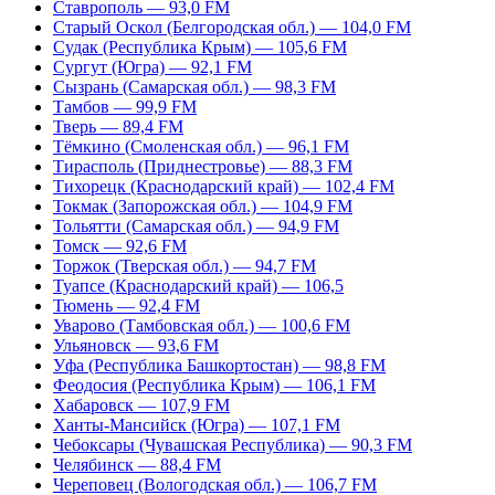
Ставрополь — 93,0 FM
Старый Оскол (Белгородская обл.) — 104,0 FM
Судак (Республика Крым) — 105,6 FM
Сургут (Югра) — 92,1 FM
Сызрань (Самарская обл.) — 98,3 FM
Тамбов — 99,9 FM
Тверь — 89,4 FM
Тёмкино (Смоленская обл.) — 96,1 FM
Тирасполь (Приднестровье) — 88,3 FM
Тихорецк (Краснодарский край) — 102,4 FM
Токмак (Запорожская обл.) — 104,9 FM
Тольятти (Самарская обл.) — 94,9 FM
Томск — 92,6 FM
Торжок (Тверская обл.) — 94,7 FM
Туапсе (Краснодарский край) — 106,5
Тюмень — 92,4 FM
Уварово (Тамбовская обл.) — 100,6 FM
Ульяновск — 93,6 FM
Уфа (Республика Башкортостан) — 98,8 FM
Феодосия (Республика Крым) — 106,1 FM
Хабаровск — 107,9 FM
Ханты-Мансийск (Югра) — 107,1 FM
Чебоксары (Чувашская Республика) — 90,3 FM
Челябинск — 88,4 FM
Череповец (Вологодская обл.) — 106,7 FM