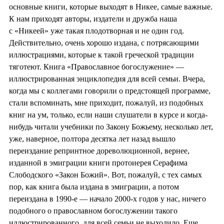
основные книги, которые выходят в Никее, самые важные.
К нам приходят авторы, издатели и дружба наша
с «Никеей» уже такая плодотворная и не один год.
Действительно, очень хорошо издана, с потрясающими
иллюстрациями, которые к такой греческой традиции
тяготеют. Книга «Православное богослужение» —
иллюстрированная энциклопедия для всей семьи. Вчера,
когда мы с коллегами говорили о предстоящей программе,
стали вспоминать, мне приходит, пожалуй, из подобных
книг на ум, только, если наши слушатели в курсе и когда-
нибудь читали учебники по Закону Божьему, несколько лет,
уже, наверное, полтора десятка лет назад вышло
переиздание репринтное дореволюционной, вернее,
изданной в эмиграции книги протоиерея Серафима
Слободского «Закон Божий». Вот, пожалуй, с тех самых
пор, как книга была издана в эмиграции, а потом
переиздана в 1990-е — начало 2000-х годов у нас, ничего
подобного о православном богослужении такого
иллюстрированного, для всей семьи не выходило. Еще