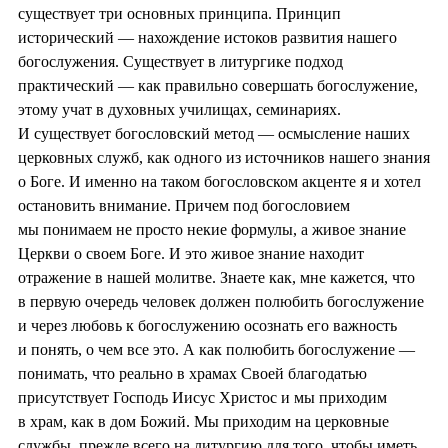
существует три основных принципа. Принцип
исторический — нахождение истоков развития нашего
богослужения. Существует в литургике подход
практический — как правильно совершать богослужение,
этому учат в духовных училищах, семинариях.
И существует богословский метод — осмысление наших
церковных служб, как одного из источников нашего знания
о Боге. И именно на таком богословском акценте я и хотел
остановить внимание. Причем под богословием
мы понимаем не просто некие формулы, а живое знание
Церкви о своем Боге. И это живое знание находит
отражение в нашей молитве. Знаете как, мне кажется, что
в первую очередь человек должен полюбить богослужение
и через любовь к богослужению осознать его важность
и понять, о чем все это. А как полюбить богослужение —
понимать, что реально в храмах Своей благодатью
присутствует Господь Иисус Христос и мы приходим
в храм, как в дом Божий. Мы приходим на церковные
службы, прежде всего на литургию для того, чтобы иметь