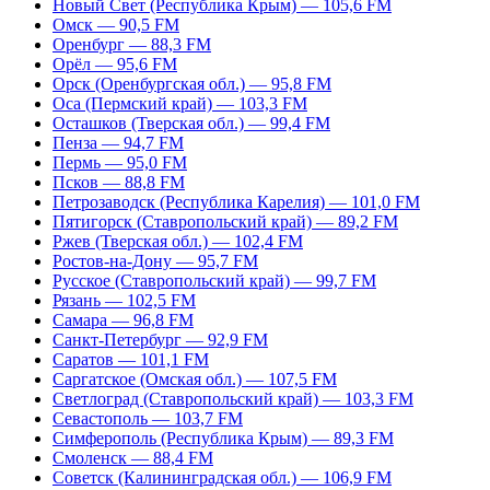
Новый Свет (Республика Крым) — 105,6 FM
Омск — 90,5 FM
Оренбург — 88,3 FM
Орёл — 95,6 FM
Орск (Оренбургская обл.) — 95,8 FM
Оса (Пермский край) — 103,3 FM
Осташков (Тверская обл.) — 99,4 FM
Пенза — 94,7 FM
Пермь — 95,0 FM
Псков — 88,8 FM
Петрозаводск (Республика Карелия) — 101,0 FM
Пятигорск (Ставропольский край) — 89,2 FM
Ржев (Тверская обл.) — 102,4 FM
Ростов-на-Дону — 95,7 FM
Русское (Ставропольский край) — 99,7 FM
Рязань — 102,5 FM
Самара — 96,8 FM
Санкт-Петербург — 92,9 FM
Саратов — 101,1 FM
Саргатское (Омская обл.) — 107,5 FM
Светлоград (Ставропольский край) — 103,3 FM
Севастополь — 103,7 FM
Симферополь (Республика Крым) — 89,3 FM
Смоленск — 88,4 FM
Советск (Калининградская обл.) — 106,9 FM