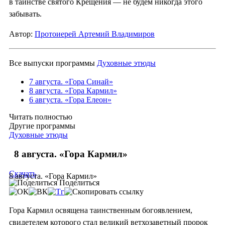
в таинстве святого Крещения — не будем никогда этого
забывать.
Автор:
Протоиерей Артемий Владимиров
Все выпуски программы
Духовные этюды
7 августа. «Гора Синай»
8 августа. «Гора Кармил»
6 августа. «Гора Елеон»
Читать полностью
Другие программы
Духовные этюды
8 августа. «Гора Кармил»
Скачать
8 августа. «Гора Кармил»
Поделиться
Гора Кармил освящена таинственным богоявлением,
свидетелем которого стал великий ветхозаветный пророк