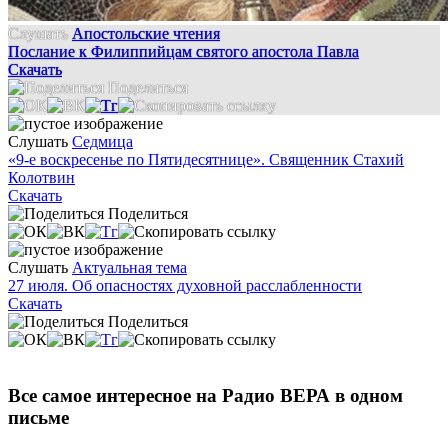
Слушать
Апостольские чтения
Послание к Филиппийцам святого апостола Павла
Скачать
Поделиться
Слушать
Седмица
«9-е воскресенье по Пятидесятнице». Священник Стахий
Колотвин
Скачать
Поделиться
Слушать
Актуальная тема
27 июля. Об опасностях духовной расслабленности
Скачать
Поделиться
Все самое интересное на Радио ВЕРА в одном
письме