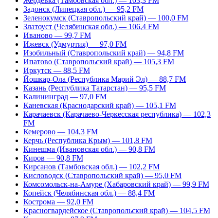
Жердевка (Тамбовская обл.) — 103,3 FM
Задонск (Липецкая обл.) — 95,2 FM
Зеленокумск (Ставропольский край) — 100,0 FM
Златоуст (Челябинская обл.) — 106,4 FM
Иваново — 99,7 FM
Ижевск (Удмуртия) — 97,0 FM
Изобильный (Ставропольский край) — 94,8 FM
Ипатово (Ставропольский край) — 105,3 FM
Иркутск — 88,5 FM
Йошкар-Ола (Республика Марий Эл) — 88,7 FM
Казань (Республика Татарстан) — 95,5 FM
Калининград — 97,0 FM
Каневская (Краснодарский край) — 105,1 FM
Карачаевск (Карачаево-Черкесская республика) — 102,3
FM
Кемерово — 104,3 FM
Керчь (Республика Крым) — 101,8 FM
Кинешма (Ивановская обл.) — 90,8 FM
Киров — 90,8 FM
Кирсанов (Тамбовская обл.) — 102,2 FM
Кисловодск (Ставропольский край) — 95,0 FM
Комсомольск-на-Амуре (Хабаровский край) — 99,9 FM
Копейск (Челябинская обл.) — 88,4 FM
Кострома — 92,0 FM
Красногвардейское (Ставропольский край) — 104,5 FM