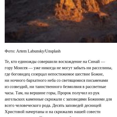
Фото: Artem Labunsky/Unsplash
Те, кто единожды совершили восхождение на Синай —
гору Моисея — уже никогда не могут забыть ни расселины,
где боговидец созерцал непостижимое шествие Божие,
ни ночного бархатного неба со светящимися письменами
из созвездий, ни таинственного безмолвия в рассветные
часы. Там, на вершине горы, Пророк получил из рук
ангельских каменные скрижали с заповедями Божиими для
всего человеческого рода. Десять заповедей десницей
Христовой начертаны и на скрижалях нашей совести