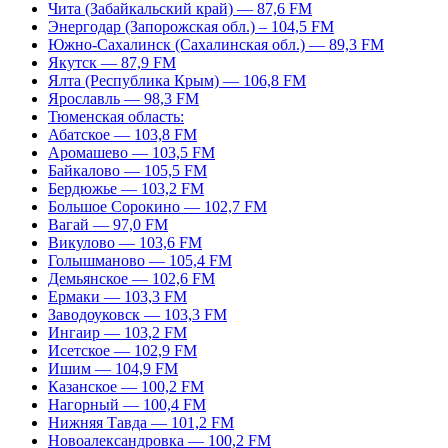
Чита (Забайкальский край) — 87,6 FM
Энергодар (Запорожская обл.) – 104,5 FM
Южно-Сахалинск (Сахалинская обл.) — 89,3 FM
Якутск — 87,9 FM
Ялта (Республика Крым) — 106,8 FM
Ярославль — 98,3 FM
Тюменская область:
Абатское — 103,8 FM
Аромашево — 103,5 FM
Байкалово — 105,5 FM
Бердюжье — 103,2 FM
Большое Сорокино — 102,7 FM
Вагай — 97,0 FM
Викулово — 103,6 FM
Голышманово — 105,4 FM
Демьянское — 102,6 FM
Ермаки — 103,3 FM
Заводоуковск — 103,3 FM
Ингаир — 103,2 FM
Исетское — 102,9 FM
Ишим — 104,9 FM
Казанское — 100,2 FM
Нагорный — 100,4 FM
Нижняя Тавда — 101,2 FM
Новоалександровка — 100,2 FM