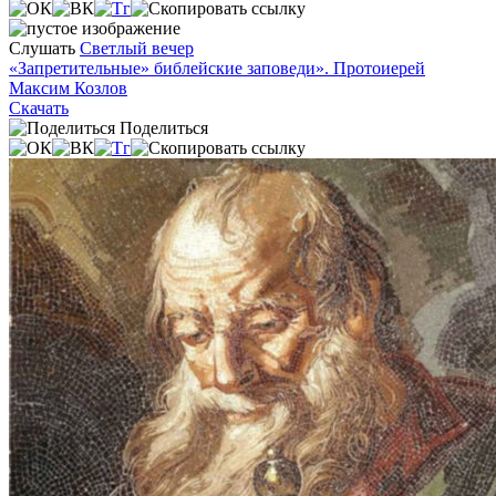
Слушать
Светлый вечер
«Запретительные» библейские заповеди». Протоиерей
Максим Козлов
Скачать
Поделиться