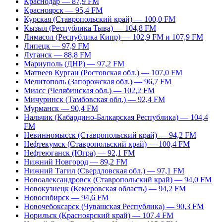
Краснодар — 87,9 FM
Красноярск — 95,4 FM
Курская (Ставропольский край) — 100,0 FM
Кызыл (Республика Тыва) — 104,8 FM
Лимасол (Республика Кипр) — 102,9 FM и 107,9 FM
Липецк — 97,9 FM
Луганск — 88,8 FM
Мариуполь (ДНР) — 97,2 FM
Матвеев Курган (Ростовская обл.) — 107,0 FM
Мелитополь (Запорожская обл.) — 96,7 FM
Миасс (Челябинская обл.) — 102,2 FM
Мичуринск (Тамбовская обл.) — 92,4 FM
Мурманск — 90,4 FM
Нальчик (Кабардино-Балкарская Республика) — 104,4
FM
Невинномысск (Ставропольский край) — 94,2 FM
Нефтекумск (Ставропольский край) — 100,4 FM
Нефтеюганск (Югра) — 92,1 FM
Нижний Новгород — 89,2 FM
Нижний Тагил (Свердловская обл.) — 97,1 FM
Новоалександровск (Ставропольский край) — 94,0 FM
Новокузнецк (Кемеровская область) — 94,2 FM
Новосибирск — 94,6 FM
Новочебоксарск (Чувашская Республика) — 90,3 FM
Норильск (Красноярский край) — 107,4 FM