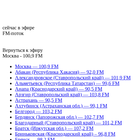
сейчас в эфире
FM-поток
Вернуться к эфиру
Москва - 100,9 FM
Москва — 100,9 FM
Абакан (Республика Хакасия) — 92,0 FM
Александровское (Ставропольский край) — 101,9 FM
Альметьевск (Республика Татарстан) — 99,6 FM
Анапа (Краснодарский край) — 90,5 FM
Арзгир (Ставропольский край) — 103,8 FM
Астрахань — 90,5 FM
Ахтубинск (Астраханская обл.) — 99,1 FM
Белгород — 103,2 FM
Бердянск (Запорожская обл.) — 102,7 FM
Благодарный (Ставропольский край) — 101,2 FM
Братск (Иркутская обл.) — 107,2 FM
Бриньковская (Краснодарский край) – 96,8 FM
Брянск — 98,2 FM