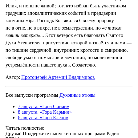
Илия, и поныне живой; тот, кто избран быть участником
грядущих апокалиптических событий в преддверии
кончины мiра. Господь Бог явился Своему пророку
не в огне, не в вихре, не в землетрясении, но
«в тихом
веянии ветерка»...
Этот ветерок есть благодать Святого
Духа Утешителя, присутствие которой познаётся и нами —
по тишине сердечной, внутренних кротости и смирению,
свободе ума от помыслов и мечтаний, по молитвенной
устремлённости нашего духа к Создателю.
Автор:
Протоиерей Артемий Владимиров
Все выпуски программы
Духовные этюды
7 августа. «Гора Синай»
8 августа. «Гора Кармил»
6 августа. «Гора Елеон»
Читать полностью
Друзья! Поддержите выпуски новых программ Радио