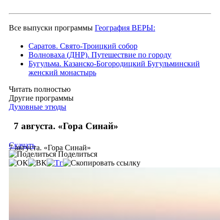
Все выпуски программы
География ВЕРЫ:
Саратов. Свято-Троицкий собор
Волноваха (ДНР). Путешествие по городу
Бугульма. Казанско-Богородицкий Бугульминский
женский монастырь
Читать полностью
Другие программы
Духовные этюды
7 августа. «Гора Синай»
Скачать
7 августа. «Гора Синай»
Поделиться