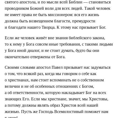
святого апостола, и по мысли всей Библии — становиться
проводником Божией воли для всех людей. Такой человек
не имеет права не быть миссионером: вся его жизнь
должна быть возвещением благости, премудрости
и благодати нашего Творца. К этому нас призывает Бог.
Если же человек живёт вне знания библейского закона,
то к нему у Бога совсем иные требования, с такими людьми
у Бога иной диалог, и не стоит думать, будто бы они
окончательно отвержены от Бога.
Своими словами апостол Павел призывает нас задуматься
о том, что всякий раз, когда мы говорим о себе как
о христианах, нам стоит вспоминать не о собственном
величии и не об особенных отношениях с Богом,
а об ответственности, которую накладывает Бог на всех
знающих Его. Если мы христиане, значит, мы Христовы,
а потому должны являть образ Христов всей нашей
жизнью. Пусть же Господь Всемилостивый поможет нам
в этом!