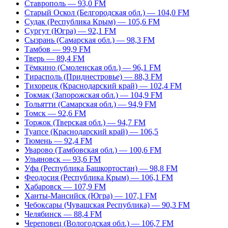
Ставрополь — 93,0 FM
Старый Оскол (Белгородская обл.) — 104,0 FM
Судак (Республика Крым) — 105,6 FM
Сургут (Югра) — 92,1 FM
Сызрань (Самарская обл.) — 98,3 FM
Тамбов — 99,9 FM
Тверь — 89,4 FM
Тёмкино (Смоленская обл.) — 96,1 FM
Тирасполь (Приднестровье) — 88,3 FM
Тихорецк (Краснодарский край) — 102,4 FM
Токмак (Запорожская обл.) — 104,9 FM
Тольятти (Самарская обл.) — 94,9 FM
Томск — 92,6 FM
Торжок (Тверская обл.) — 94,7 FM
Туапсе (Краснодарский край) — 106,5
Тюмень — 92,4 FM
Уварово (Тамбовская обл.) — 100,6 FM
Ульяновск — 93,6 FM
Уфа (Республика Башкортостан) — 98,8 FM
Феодосия (Республика Крым) — 106,1 FM
Хабаровск — 107,9 FM
Ханты-Мансийск (Югра) — 107,1 FM
Чебоксары (Чувашская Республика) — 90,3 FM
Челябинск — 88,4 FM
Череповец (Вологодская обл.) — 106,7 FM