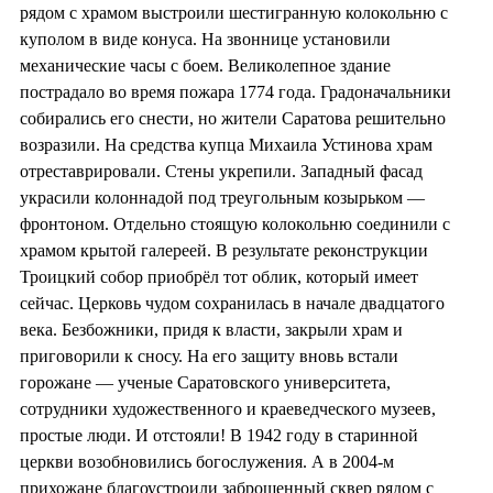
рядом с храмом выстроили шестигранную колокольню с
куполом в виде конуса. На звоннице установили
механические часы с боем. Великолепное здание
пострадало во время пожара 1774 года. Градоначальники
собирались его снести, но жители Саратова решительно
возразили. На средства купца Михаила Устинова храм
отреставрировали. Стены укрепили. Западный фасад
украсили колоннадой под треугольным козырьком —
фронтоном. Отдельно стоящую колокольню соединили с
храмом крытой галереей. В результате реконструкции
Троицкий собор приобрёл тот облик, который имеет
сейчас. Церковь чудом сохранилась в начале двадцатого
века. Безбожники, придя к власти, закрыли храм и
приговорили к сносу. На его защиту вновь встали
горожане — ученые Саратовского университета,
сотрудники художественного и краеведческого музеев,
простые люди. И отстояли! В 1942 году в старинной
церкви возобновились богослужения. А в 2004-м
прихожане благоустроили заброшенный сквер рядом с