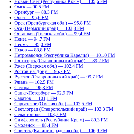
Новый Свет (Республика Крым) — 105,6 FM
Омск — 90,5 FM
Оренбург — 88,3 FM
Орёл — 95,6 FM
Орск (Оренбургская обл.) — 95,8 FM
Оса (Пермский край) — 103,3 FM
Осташков (Тверская обл.) — 99,4 FM
Пенза — 94,7 FM
Пермь — 95,0 FM
Псков — 88,8 FM
Петрозаводск (Республика Карелия) — 101,0 FM
Пятигорск (Ставропольский край) — 89,2 FM
Ржев (Тверская обл.) — 102,4 FM
Ростов-на-Дону — 95,7 FM
Русское (Ставропольский край) — 99,7 FM
Рязань — 102,5 FM
Самара — 96,8 FM
Санкт-Петербург — 92,9 FM
Саратов — 101,1 FM
Саргатское (Омская обл.) — 107,5 FM
Светлоград (Ставропольский край) — 103,3 FM
Севастополь — 103,7 FM
Симферополь (Республика Крым) — 89,3 FM
Смоленск — 88,4 FM
Советск (Калининградская обл.) — 106,9 FM