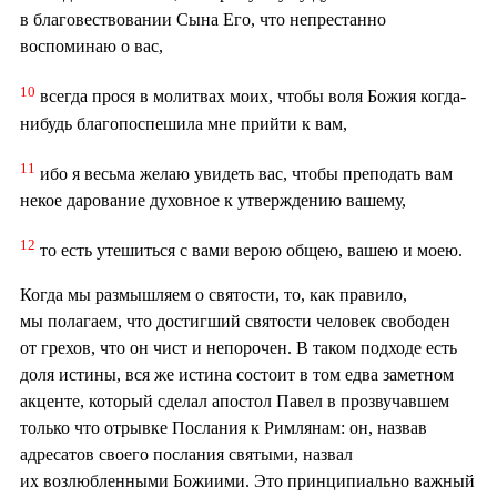
в благовествовании Сына Его, что непрестанно
воспоминаю о вас,
10
всегда прося в молитвах моих, чтобы воля Божия когда-
нибудь благопоспешила мне прийти к вам,
11
ибо я весьма желаю увидеть вас, чтобы преподать вам
некое дарование духовное к утверждению вашему,
12
то есть утешиться с вами верою общею, вашею и моею.
Когда мы размышляем о святости, то, как правило,
мы полагаем, что достигший святости человек свободен
от грехов, что он чист и непорочен. В таком подходе есть
доля истины, вся же истина состоит в том едва заметном
акценте, который сделал апостол Павел в прозвучавшем
только что отрывке Послания к Римлянам: он, назвав
адресатов своего послания святыми, назвал
их возлюбленными Божиими. Это принципиально важный