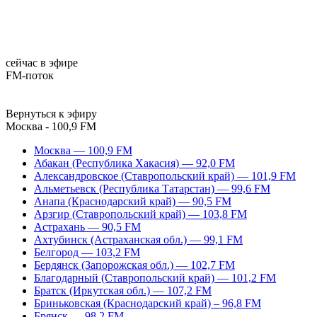
сейчас в эфире
FM-поток
Вернуться к эфиру
Москва - 100,9 FM
Москва — 100,9 FM
Абакан (Республика Хакасия) — 92,0 FM
Александровское (Ставропольский край) — 101,9 FM
Альметьевск (Республика Татарстан) — 99,6 FM
Анапа (Краснодарский край) — 90,5 FM
Арзгир (Ставропольский край) — 103,8 FM
Астрахань — 90,5 FM
Ахтубинск (Астраханская обл.) — 99,1 FM
Белгород — 103,2 FM
Бердянск (Запорожская обл.) — 102,7 FM
Благодарный (Ставропольский край) — 101,2 FM
Братск (Иркутская обл.) — 107,2 FM
Бриньковская (Краснодарский край) – 96,8 FM
Брянск — 98,2 FM