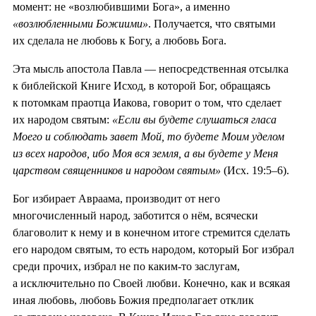
момент: не «возлюбившими Бога», а именно
«возлюбленными Божиими»
. Получается, что святыми
их сделала не любовь к Богу, а любовь Бога.
Эта мысль апостола Павла — непосредственная отсылка
к библейской Книге Исход, в которой Бог, обращаясь
к потомкам праотца Иакова, говорит о том, что сделает
их народом святым:
«Если вы будете слушаться гласа
Моего и соблюдать завет Мой, то будете Моим уделом
из всех народов, ибо Моя вся земля, а вы будете у Меня
царством священников и народом святым»
(Исх. 19:5–6).
Бог избирает Авраама, производит от него
многочисленный народ, заботится о нём, всячески
благоволит к нему и в конечном итоге стремится сделать
его народом святым, то есть народом, который Бог избрал
среди прочих, избрал не по каким-то заслугам,
а исключительно по Своей любви. Конечно, как и всякая
иная любовь, любовь Божия предполагает отклик