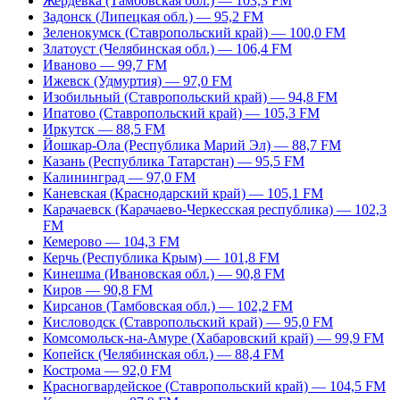
Жердевка (Тамбовская обл.) — 103,3 FM
Задонск (Липецкая обл.) — 95,2 FM
Зеленокумск (Ставропольский край) — 100,0 FM
Златоуст (Челябинская обл.) — 106,4 FM
Иваново — 99,7 FM
Ижевск (Удмуртия) — 97,0 FM
Изобильный (Ставропольский край) — 94,8 FM
Ипатово (Ставропольский край) — 105,3 FM
Иркутск — 88,5 FM
Йошкар-Ола (Республика Марий Эл) — 88,7 FM
Казань (Республика Татарстан) — 95,5 FM
Калининград — 97,0 FM
Каневская (Краснодарский край) — 105,1 FM
Карачаевск (Карачаево-Черкесская республика) — 102,3
FM
Кемерово — 104,3 FM
Керчь (Республика Крым) — 101,8 FM
Кинешма (Ивановская обл.) — 90,8 FM
Киров — 90,8 FM
Кирсанов (Тамбовская обл.) — 102,2 FM
Кисловодск (Ставропольский край) — 95,0 FM
Комсомольск-на-Амуре (Хабаровский край) — 99,9 FM
Копейск (Челябинская обл.) — 88,4 FM
Кострома — 92,0 FM
Красногвардейское (Ставропольский край) — 104,5 FM