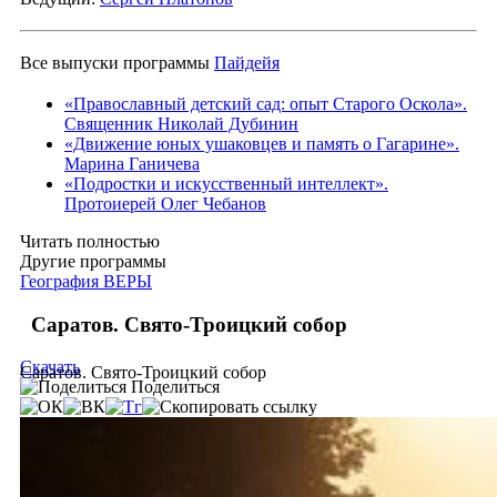
Все выпуски программы
Пайдейя
«Православный детский сад: опыт Старого Оскола».
Священник Николай Дубинин
«Движение юных ушаковцев и память о Гагарине».
Марина Ганичева
«Подростки и искусственный интеллект».
Протоиерей Олег Чебанов
Читать полностью
Другие программы
География ВЕРЫ
Саратов. Свято-Троицкий собор
Скачать
Саратов. Свято-Троицкий собор
Поделиться