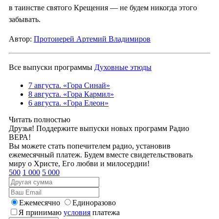
в таинстве святого Крещения — не будем никогда этого
забывать.
Автор:
Протоиерей Артемий Владимиров
Все выпуски программы
Духовные этюды
7 августа. «Гора Синай»
8 августа. «Гора Кармил»
6 августа. «Гора Елеон»
Читать полностью
Друзья! Поддержите выпуски новых программ Радио
ВЕРА!
Вы можете стать попечителем радио, установив
ежемесячный платеж. Будем вместе свидетельствовать
миру о Христе, Его любви и милосердии!
500
1 000
5 000
Ежемесячно
Единоразово
Я принимаю
условия
платежа