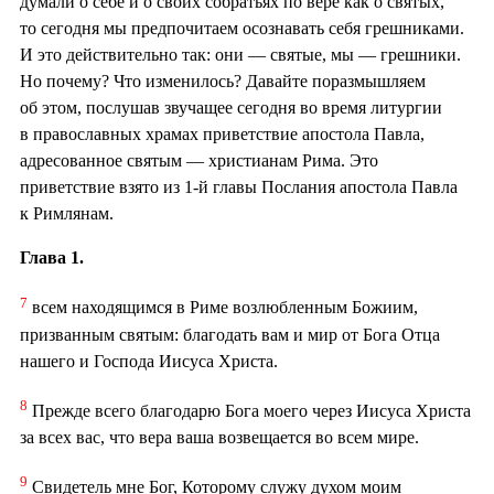
думали о себе и о своих собратьях по вере как о святых,
то сегодня мы предпочитаем осознавать себя грешниками.
И это действительно так: они — святые, мы — грешники.
Но почему? Что изменилось? Давайте поразмышляем
об этом, послушав звучащее сегодня во время литургии
в православных храмах приветствие апостола Павла,
адресованное святым — христианам Рима. Это
приветствие взято из 1-й главы Послания апостола Павла
к Римлянам.
Глава 1.
7
всем находящимся в Риме возлюбленным Божиим,
призванным святым: благодать вам и мир от Бога Отца
нашего и Господа Иисуса Христа.
8
Прежде всего благодарю Бога моего через Иисуса Христа
за всех вас, что вера ваша возвещается во всем мире.
9
Свидетель мне Бог, Которому служу духом моим