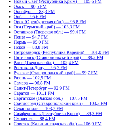
Новый Свет (Республика Крым) — 105,6 FM
Омск — 90,5 FM
Оренбург — 88,3 FM
Орёл — 95,6 FM
Орск (Оренбургская обл.) — 95,8 FM
Оса (Пермский край) — 103,3 FM
Осташков (Тверская обл.) — 99,4 FM
Пенза — 94,7 FM
Пермь — 95,0 FM
Псков — 88,8 FM
Петрозаводск (Республика Карелия) — 101,0 FM
Пятигорск (Ставропольский край) — 89,2 FM
Ржев (Тверская обл.) — 102,4 FM
Ростов-на-Дону — 95,7 FM
Русское (Ставропольский край) — 99,7 FM
Рязань — 102,5 FM
Самара — 96,8 FM
Санкт-Петербург — 92,9 FM
Саратов — 101,1 FM
Саргатское (Омская обл.) — 107,5 FM
Светлоград (Ставропольский край) — 103,3 FM
Севастополь — 103,7 FM
Симферополь (Республика Крым) — 89,3 FM
Смоленск — 88,4 FM
Советск (Калининградская обл.) — 106,9 FM