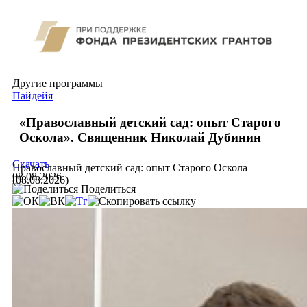
Другие программы
Пайдейя
«Православный детский сад: опыт Старого
Оскола». Священник Николай Дубинин
Скачать
Православный детский сад: опыт Старого Оскола
08.08.2026
(08.08.2026)
Поделиться