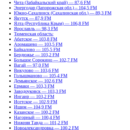
Чита (Забайкальский край) — 87,6 FM
Энергодар (Запорожская обл.) – 104,5 FM
Южно-Сахалинск (Сахалинская обл.) — 89,3 FM
Якутск — 87,9 FM
Ялта (Республика Крым) — 106,8 FM
Ярославль — 98,3 FM
Тюменская область:
Абатское — 103,8 FM
Аромашево — 103,5 FM
Байкалово — 105,5 FM
Бердюжье — 103,2 FM
Большое Сорокино — 102,7 FM
Вагай — 97,0 FM
Викулово — 103,6 FM
Голышманово — 105,4 FM
Демьянское — 102,6 FM
Ермаки — 103,3 FM
Заводоуковск — 103,3 FM
Ингаир — 103,2 FM
Исетское — 102,9 FM
Ишим — 104,9 FM
Казанское — 100,2 FM
Нагорный — 100,4 FM
Нижняя Тавда — 101,2 FM
Новоалександровка — 100,2 FM