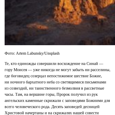
Фото: Artem Labunsky/Unsplash
Те, кто единожды совершили восхождение на Синай —
гору Моисея — уже никогда не могут забыть ни расселины,
где боговидец созерцал непостижимое шествие Божие,
ни ночного бархатного неба со светящимися письменами
из созвездий, ни таинственного безмолвия в рассветные
часы. Там, на вершине горы, Пророк получил из рук
ангельских каменные скрижали с заповедями Божиими для
всего человеческого рода. Десять заповедей десницей
Христовой начертаны и на скрижалях нашей совести