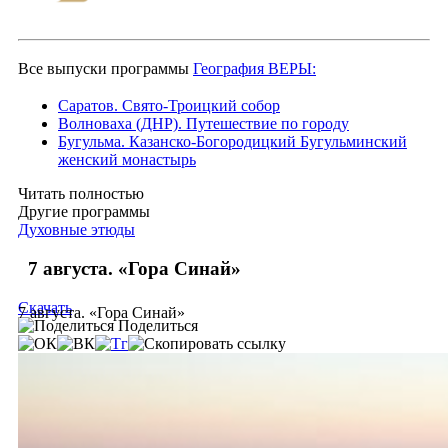
Все выпуски программы
География ВЕРЫ:
Саратов. Свято-Троицкий собор
Волноваха (ДНР). Путешествие по городу
Бугульма. Казанско-Богородицкий Бугульминский
женский монастырь
Читать полностью
Другие программы
Духовные этюды
7 августа. «Гора Синай»
Скачать
7 августа. «Гора Синай»
Поделиться