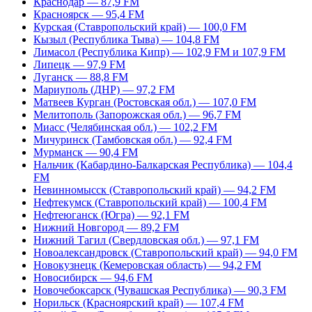
Краснодар — 87,9 FM
Красноярск — 95,4 FM
Курская (Ставропольский край) — 100,0 FM
Кызыл (Республика Тыва) — 104,8 FM
Лимасол (Республика Кипр) — 102,9 FM и 107,9 FM
Липецк — 97,9 FM
Луганск — 88,8 FM
Мариуполь (ДНР) — 97,2 FM
Матвеев Курган (Ростовская обл.) — 107,0 FM
Мелитополь (Запорожская обл.) — 96,7 FM
Миасс (Челябинская обл.) — 102,2 FM
Мичуринск (Тамбовская обл.) — 92,4 FM
Мурманск — 90,4 FM
Нальчик (Кабардино-Балкарская Республика) — 104,4
FM
Невинномысск (Ставропольский край) — 94,2 FM
Нефтекумск (Ставропольский край) — 100,4 FM
Нефтеюганск (Югра) — 92,1 FM
Нижний Новгород — 89,2 FM
Нижний Тагил (Свердловская обл.) — 97,1 FM
Новоалександровск (Ставропольский край) — 94,0 FM
Новокузнецк (Кемеровская область) — 94,2 FM
Новосибирск — 94,6 FM
Новочебоксарск (Чувашская Республика) — 90,3 FM
Норильск (Красноярский край) — 107,4 FM