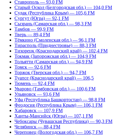
Ставрополь — 93,0 FM
Старый Оскол (Белгородская обл.) — 104,0 FM
Судак (Республика Крым) — 105,6 FM
Сургут (Югра) — 92,1 FM
Сызрань (Самарская обл.) — 98,3 FM
Тамбов — 99,9 FM
Тверь — 89,4 FM
Тёмкино (Смоленская обл.) — 96,1 FM
Тирасполь (Приднестровье) — 88,3 FM
Тихорецк (Краснодарский край) — 102,4 FM
Токмак (Запорожская обл.) — 104,9 FM
Тольятти (Самарская обл.) — 94,9 FM
Томск — 92,6 FM
Торжок (Тверская обл.) — 94,7 FM
Туапсе (Краснодарский край) — 106,5
Тюмень — 92,4 FM
Уварово (Тамбовская обл.) — 100,6 FM
Ульяновск — 93,6 FM
Уфа (Республика Башкортостан) — 98,8 FM
Феодосия (Республика Крым) — 106,1 FM
Хабаровск — 107,9 FM
Ханты-Мансийск (Югра) — 107,1 FM
Чебоксары (Чувашская Республика) — 90,3 FM
Челябинск — 88,4 FM
Череповец (Вологодская обл.) — 106,7 FM