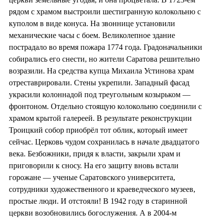
рядом с храмом выстроили шестигранную колокольню с
куполом в виде конуса. На звоннице установили
механические часы с боем. Великолепное здание
пострадало во время пожара 1774 года. Градоначальники
собирались его снести, но жители Саратова решительно
возразили. На средства купца Михаила Устинова храм
отреставрировали. Стены укрепили. Западный фасад
украсили колоннадой под треугольным козырьком —
фронтоном. Отдельно стоящую колокольню соединили с
храмом крытой галереей. В результате реконструкции
Троицкий собор приобрёл тот облик, который имеет
сейчас. Церковь чудом сохранилась в начале двадцатого
века. Безбожники, придя к власти, закрыли храм и
приговорили к сносу. На его защиту вновь встали
горожане — ученые Саратовского университета,
сотрудники художественного и краеведческого музеев,
простые люди. И отстояли! В 1942 году в старинной
церкви возобновились богослужения. А в 2004-м