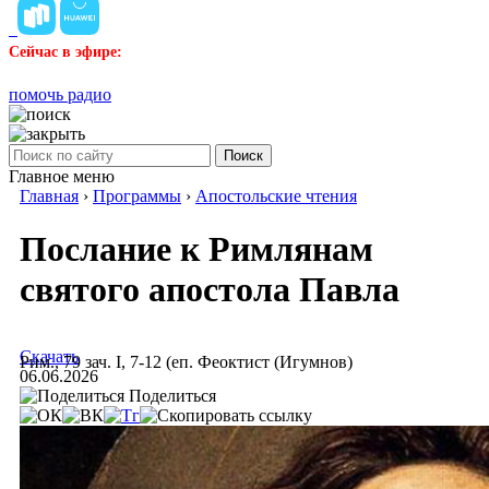
Сейчас в эфире:
помочь радио
Поиск
Главное меню
Главная
›
Программы
›
Апостольские чтения
Послание к Римлянам
святого апостола Павла
Скачать
Рим., 79 зач. I, 7-12 (еп. Феоктист (Игумнов)
06.06.2026
Поделиться