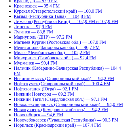
Краснодар — 87,9 FM
Красноярск — 95,4 FM
Курская (Ставропольский край) — 100,0 FM
Кызыл (Республика Тыва) — 104,8 FM
Лимасол (Республика Кипр) — 102,9 FM и 107,9 FM
Липецк — 97,9 FM
Луганск — 88,8 FM
Мариуполь (ДНР) — 97,2 FM
Матвеев Курган (Ростовская обл.) — 107,0 FM
Мелитополь (Запорожская обл.) — 96,7 FM
Миасс (Челябинская обл.) — 102,2 FM
Мичуринск (Тамбовская обл.) — 92,4 FM
Мурманск — 90,4 FM
Нальчик (Кабардино-Балкарская Республика) — 104,4
FM
Невинномысск (Ставропольский край) — 94,2 FM
Нефтекумск (Ставропольский край) — 100,4 FM
Нефтеюганск (Югра) — 92,1 FM
Нижний Новгород — 89,2 FM
Нижний Тагил (Свердловская обл.) — 97,1 FM
Новоалександровск (Ставропольский край) — 94,0 FM
Новокузнецк (Кемеровская область) — 94,2 FM
Новосибирск — 94,6 FM
Новочебоксарск (Чувашская Республика) — 90,3 FM
Норильск (Красноярский край) — 107,4 FM