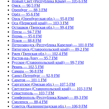
Новый Свет (Республика Крым) — 105,6 FM
Омск — 90,5 FM
Оренбург — 88,3 FM
Орёл — 95,6 FM
Орск (Оренбургская обл.) — 95,8 FM
Оса (Пермский край) — 103,3 FM
Осташков (Тверская обл.) — 99,4 FM
Пенза — 94,7 FM
Пермь — 95,0 FM
Псков — 88,8 FM
Петрозаводск (Республика Карелия) — 101,0 FM
Пятигорск (Ставропольский край) — 89,2 FM
Ржев (Тверская обл.) — 102,4 FM
Ростов-на-Дону — 95,7 FM
Русское (Ставропольский край) — 99,7 FM
Рязань — 102,5 FM
Самара — 96,8 FM
Санкт-Петербург — 92,9 FM
Саратов — 101,1 FM
Саргатское (Омская обл.) — 107,5 FM
Светлоград (Ставропольский край) — 103,3 FM
Севастополь — 103,7 FM
Симферополь (Республика Крым) — 89,3 FM
Смоленск — 88,4 FM
Советск (Калининградская обл.) — 106,9 FM