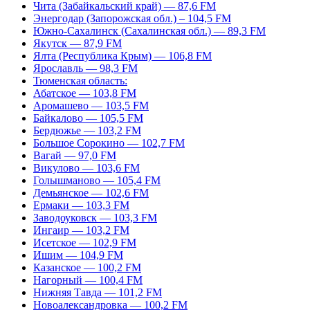
Чита (Забайкальский край) — 87,6 FM
Энергодар (Запорожская обл.) – 104,5 FM
Южно-Сахалинск (Сахалинская обл.) — 89,3 FM
Якутск — 87,9 FM
Ялта (Республика Крым) — 106,8 FM
Ярославль — 98,3 FM
Тюменская область:
Абатское — 103,8 FM
Аромашево — 103,5 FM
Байкалово — 105,5 FM
Бердюжье — 103,2 FM
Большое Сорокино — 102,7 FM
Вагай — 97,0 FM
Викулово — 103,6 FM
Голышманово — 105,4 FM
Демьянское — 102,6 FM
Ермаки — 103,3 FM
Заводоуковск — 103,3 FM
Ингаир — 103,2 FM
Исетское — 102,9 FM
Ишим — 104,9 FM
Казанское — 100,2 FM
Нагорный — 100,4 FM
Нижняя Тавда — 101,2 FM
Новоалександровка — 100,2 FM