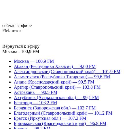
сейчас в эфире
FM-поток
Вернуться к эфиру
Москва - 100,9 FM
Москва — 100,9 FM
Абакан (Республика Хакасия) — 92,0 FM
Александровское (Ставропольский край) — 101,9 FM
Альметьевск (Республика Татарстан) — 99,6 FM
Анапа (Краснодарский край) — 90,5 FM
Арзгир (Ставропольский край) — 103,8 FM
Астрахань — 90,5 FM
Ахтубинск (Астраханская обл.) — 99,1 FM
Белгород — 103,2 FM
Бердянск (Запорожская обл.) — 102,7 FM
Благодарный (Ставропольский край) — 101,2 FM
Братск (Иркутская обл.) — 107,2 FM
Бриньковская (Краснодарский край) – 96,8 FM
Брянск — 98,2 FM