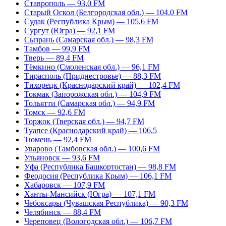
Ставрополь — 93,0 FM
Старый Оскол (Белгородская обл.) — 104,0 FM
Судак (Республика Крым) — 105,6 FM
Сургут (Югра) — 92,1 FM
Сызрань (Самарская обл.) — 98,3 FM
Тамбов — 99,9 FM
Тверь — 89,4 FM
Тёмкино (Смоленская обл.) — 96,1 FM
Тирасполь (Приднестровье) — 88,3 FM
Тихорецк (Краснодарский край) — 102,4 FM
Токмак (Запорожская обл.) — 104,9 FM
Тольятти (Самарская обл.) — 94,9 FM
Томск — 92,6 FM
Торжок (Тверская обл.) — 94,7 FM
Туапсе (Краснодарский край) — 106,5
Тюмень — 92,4 FM
Уварово (Тамбовская обл.) — 100,6 FM
Ульяновск — 93,6 FM
Уфа (Республика Башкортостан) — 98,8 FM
Феодосия (Республика Крым) — 106,1 FM
Хабаровск — 107,9 FM
Ханты-Мансийск (Югра) — 107,1 FM
Чебоксары (Чувашская Республика) — 90,3 FM
Челябинск — 88,4 FM
Череповец (Вологодская обл.) — 106,7 FM