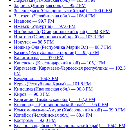
Жердевка (Тамбовская обл.) — 103,3 FM
Задонск (Липецкая обл.) — 95,2 FM
Зеленокумск (Ставропольский край) — 100,0 FM
Златоуст (Челябинская обл.) — 106,4 FM
Иваново — 99,7 FM
Ижевск (Удмуртия) — 97,0 FM
Изобильный (Ставропольский край) — 94,8 FM
Ипатово (Ставропольский край) — 105,3 FM
Иркутск — 88,5 FM
Йошкар-Ола (Республика Марий Эл) — 88,7 FM
Казань (Республика Татарстан) — 95,5 FM
Калининград — 97,0 FM
Каневская (Краснодарский край) — 105,1 FM
Карачаевск (Карачаево-Черкесская республика) — 102,3
FM
Кемерово — 104,3 FM
Керчь (Республика Крым) — 101,8 FM
Кинешма (Ивановская обл.) — 90,8 FM
Киров — 90,8 FM
Кирсанов (Тамбовская обл.) — 102,2 FM
Кисловодск (Ставропольский край) — 95,0 FM
Комсомольск-на-Амуре (Хабаровский край) — 99,9 FM
Копейск (Челябинская обл.) — 88,4 FM
Кострома — 92,0 FM
Красногвардейское (Ставропольский край) — 104,5 FM