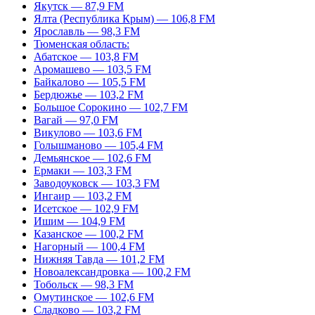
Якутск — 87,9 FM
Ялта (Республика Крым) — 106,8 FM
Ярославль — 98,3 FM
Тюменская область:
Абатское — 103,8 FM
Аромашево — 103,5 FM
Байкалово — 105,5 FM
Бердюжье — 103,2 FM
Большое Сорокино — 102,7 FM
Вагай — 97,0 FM
Викулово — 103,6 FM
Голышманово — 105,4 FM
Демьянское — 102,6 FM
Ермаки — 103,3 FM
Заводоуковск — 103,3 FM
Ингаир — 103,2 FM
Исетское — 102,9 FM
Ишим — 104,9 FM
Казанское — 100,2 FM
Нагорный — 100,4 FM
Нижняя Тавда — 101,2 FM
Новоалександровка — 100,2 FM
Тобольск — 98,3 FM
Омутинское — 102,6 FM
Сладково — 103,2 FM