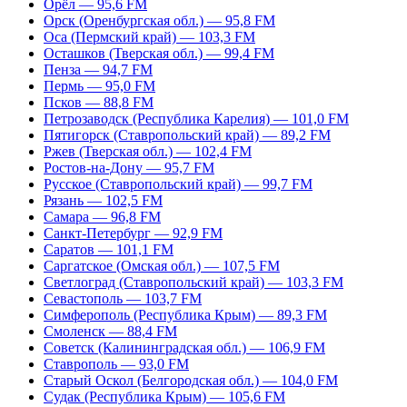
Орёл — 95,6 FM
Орск (Оренбургская обл.) — 95,8 FM
Оса (Пермский край) — 103,3 FM
Осташков (Тверская обл.) — 99,4 FM
Пенза — 94,7 FM
Пермь — 95,0 FM
Псков — 88,8 FM
Петрозаводск (Республика Карелия) — 101,0 FM
Пятигорск (Ставропольский край) — 89,2 FM
Ржев (Тверская обл.) — 102,4 FM
Ростов-на-Дону — 95,7 FM
Русское (Ставропольский край) — 99,7 FM
Рязань — 102,5 FM
Самара — 96,8 FM
Санкт-Петербург — 92,9 FM
Саратов — 101,1 FM
Саргатское (Омская обл.) — 107,5 FM
Светлоград (Ставропольский край) — 103,3 FM
Севастополь — 103,7 FM
Симферополь (Республика Крым) — 89,3 FM
Смоленск — 88,4 FM
Советск (Калининградская обл.) — 106,9 FM
Ставрополь — 93,0 FM
Старый Оскол (Белгородская обл.) — 104,0 FM
Судак (Республика Крым) — 105,6 FM