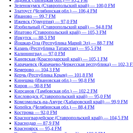
Задонск (Липецкая обл.) — 95,2 FM
Зеленокумск (Ставропольский край) — 100,0 FM
Златоуст (Челябинская обл.) — 106,4 FM
Иваново — 99,7 FM
Ижевск (Удмуртия) — 97,0 FM
Изобильный (Ставропольский край) — 94,8 FM
Ипатово (Ставропольский край) — 105,3 FM
Иркутск — 88,5 FM
Йошкар-Ола (Республика Марий Эл) — 88,7 FM
Казань (Республика Татарстан) — 95,5 FM
Калининград — 97,0 FM
Каневская (Краснодарский край) — 105,1 FM
Карачаевск (Карачаево-Черкесская республика) — 102,3 
Кемерово — 104,3 FM
Керчь (Республика Крым) — 101,8 FM
Кинешма (Ивановская обл.) — 90,8 FM
Киров — 90,8 FM
Кирсанов (Тамбовская обл.) — 102,2 FM
Кисловодск (Ставропольский край) — 95,0 FM
Комсомольск-на-Амуре (Хабаровский край) — 99,9 FM
Копейск (Челябинская обл.) — 88,4 FM
Кострома — 92,0 FM
Красногвардейское (Ставропольский край) — 104,5 FM
Краснодар — 87,9 FM
Красноярск — 95,4 FM