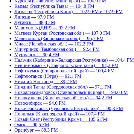
Курская (Ставропольский край) — 100,0 FM
Кызыл (Республика Тыва) — 104,8 FM
Лимасол (Республика Кипр) — 102,9 FM и 107,9 FM
Липецк — 97,9 FM
Луганск — 88,8 FM
Мариуполь (ДНР) — 97,2 FM
Матвеев Курган (Ростовская обл.) — 107,0 FM
Мелитополь (Запорожская обл.) — 96,7 FM
Миасс (Челябинская обл.) — 102,2 FM
Мичуринск (Тамбовская обл.) — 92,4 FM
Мурманск — 90,4 FM
Нальчик (Кабардино-Балкарская Республика) — 104,4 FM
Невинномысск (Ставропольский край) — 94,2 FM
Нефтекумск (Ставропольский край) — 100,4 FM
Нефтеюганск (Югра) — 92,1 FM
Нижний Новгород — 89,2 FM
Нижний Тагил (Свердловская обл.) — 97,1 FM
Новоалександровск (Ставропольский край) — 94,0 FM
Новокузнецк (Кемеровская область) — 94,2 FM
Новосибирск — 94,6 FM
Новочебоксарск (Чувашская Республика) — 90,3 FM
Норильск (Красноярский край) — 107,4 FM
Новый Свет (Республика Крым) — 105,6 FM
Омск — 90,5 FM
Оренбург — 88,3 FM