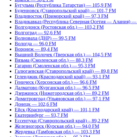
Бугульма (Республика Татарстан) — 105,9 FM
Буденновск (Ставропольский край) — 101,7 FM
Владивосток (Приморский край) — 97,3 FM
Владикавказ (Республика Северная Осетия — Алания) —
Волгодонск (Ростовская обл.) — 103,2 FM
Волгоград — 92,6 FM
Волноваха (ДНР) — 99,5 FM
Вологда — 96,0 FM
Воронеж — 89,4 FM
Вышний Волочек (Тверская обл.) — 104,5 FM
Вязьма (Смоленская обл.) — 88,3 FM
Гагарин (Смоленская обл.) — 95,3 FM
Галюгаевская (Ставропольский край) — 89,8 FM
Геленджик (Краснодарский край) — 93,1 FM
Геническ (Херсонская обл.) — 96,6 FM
Далматово (Курганская обл.) — 96,5 FM
Дзержинск (Нижегородская обл.) — 89,2 FM
Димитровград (Ульяновская обл.) — 97,1 FM
Донецк — 102,6 FM
Ейск (Краснодарский край) — 101,1 FM
Екатеринбург — 93,7 FM
Ессентуки (Ставропольский край) – 89,2 FM
Железногорск (Курская обл.) — 94,0 FM
Жердевка (Тамбовская обл.) — 103,3 FM