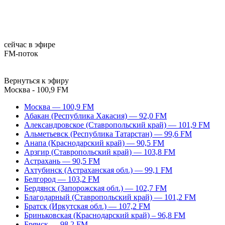
сейчас в эфире
FM-поток
Вернуться к эфиру
Москва - 100,9 FM
Москва — 100,9 FM
Абакан (Республика Хакасия) — 92,0 FM
Александровское (Ставропольский край) — 101,9 FM
Альметьевск (Республика Татарстан) — 99,6 FM
Анапа (Краснодарский край) — 90,5 FM
Арзгир (Ставропольский край) — 103,8 FM
Астрахань — 90,5 FM
Ахтубинск (Астраханская обл.) — 99,1 FM
Белгород — 103,2 FM
Бердянск (Запорожская обл.) — 102,7 FM
Благодарный (Ставропольский край) — 101,2 FM
Братск (Иркутская обл.) — 107,2 FM
Бриньковская (Краснодарский край) – 96,8 FM
Брянск — 98,2 FM