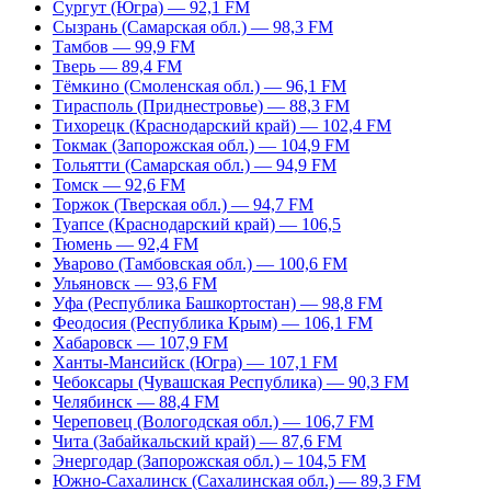
Сургут (Югра) — 92,1 FM
Сызрань (Самарская обл.) — 98,3 FM
Тамбов — 99,9 FM
Тверь — 89,4 FM
Тёмкино (Смоленская обл.) — 96,1 FM
Тирасполь (Приднестровье) — 88,3 FM
Тихорецк (Краснодарский край) — 102,4 FM
Токмак (Запорожская обл.) — 104,9 FM
Тольятти (Самарская обл.) — 94,9 FM
Томск — 92,6 FM
Торжок (Тверская обл.) — 94,7 FM
Туапсе (Краснодарский край) — 106,5
Тюмень — 92,4 FM
Уварово (Тамбовская обл.) — 100,6 FM
Ульяновск — 93,6 FM
Уфа (Республика Башкортостан) — 98,8 FM
Феодосия (Республика Крым) — 106,1 FM
Хабаровск — 107,9 FM
Ханты-Мансийск (Югра) — 107,1 FM
Чебоксары (Чувашская Республика) — 90,3 FM
Челябинск — 88,4 FM
Череповец (Вологодская обл.) — 106,7 FM
Чита (Забайкальский край) — 87,6 FM
Энергодар (Запорожская обл.) – 104,5 FM
Южно-Сахалинск (Сахалинская обл.) — 89,3 FM