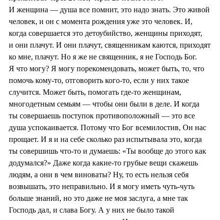
И женщина — душа все помнит, это надо знать. Это живой
человек, и он с момента рождения уже это человек. И,
когда совершается это детоубийство, женщины приходят,
и они плачут. И они плачут, священникам каются, приходят
ко мне, плачут. Но я же не священник, я не Господь Бог.
Я что могу? Я могу порекомендовать, может быть, то, что
помочь кому-то, отговорить кого-то, если у них такое
случится. Может быть, помогать где-то женщинам,
многодетным семьям — чтобы они были в деле. И когда
ты совершаешь поступок противоположный — это все
душа успокаивается. Потому что Бог всемилостив, Он нас
прощает. И я и на себе сколько раз испытывала это, когда
ты совершишь что-то и думаешь: «Ты вообще до этого как
додумался?» Даже когда какие-то грубые вещи скажешь
людям, а они в чем виноваты? Ну, то есть нельзя себя
возвышать, это неправильно. И я могу иметь чуть-чуть
больше знаний, но это даже не моя заслуга, а мне так
Господь дал, и слава Богу. А у них не было такой