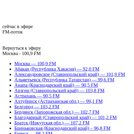
сейчас в эфире
FM-поток
Вернуться к эфиру
Москва - 100,9 FM
Москва — 100,9 FM
Абакан (Республика Хакасия) — 92,0 FM
Александровское (Ставропольский край) — 101,9 FM
Альметьевск (Республика Татарстан) — 99,6 FM
Анапа (Краснодарский край) — 90,5 FM
Арзгир (Ставропольский край) — 103,8 FM
Астрахань — 90,5 FM
Ахтубинск (Астраханская обл.) — 99,1 FM
Белгород — 103,2 FM
Бердянск (Запорожская обл.) — 102,7 FM
Благодарный (Ставропольский край) — 101,2 FM
Братск (Иркутская обл.) — 107,2 FM
Бриньковская (Краснодарский край) – 96,8 FM
Брянск — 98,2 FM