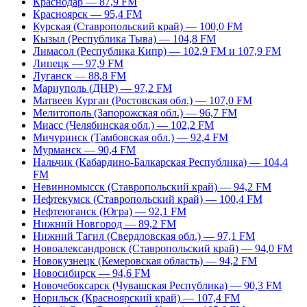
Краснодар — 87,9 FM
Красноярск — 95,4 FM
Курская (Ставропольский край) — 100,0 FM
Кызыл (Республика Тыва) — 104,8 FM
Лимасол (Республика Кипр) — 102,9 FM и 107,9 FM
Липецк — 97,9 FM
Луганск — 88,8 FM
Мариуполь (ДНР) — 97,2 FM
Матвеев Курган (Ростовская обл.) — 107,0 FM
Мелитополь (Запорожская обл.) — 96,7 FM
Миасс (Челябинская обл.) — 102,2 FM
Мичуринск (Тамбовская обл.) — 92,4 FM
Мурманск — 90,4 FM
Нальчик (Кабардино-Балкарская Республика) — 104,4
FM
Невинномысск (Ставропольский край) — 94,2 FM
Нефтекумск (Ставропольский край) — 100,4 FM
Нефтеюганск (Югра) — 92,1 FM
Нижний Новгород — 89,2 FM
Нижний Тагил (Свердловская обл.) — 97,1 FM
Новоалександровск (Ставропольский край) — 94,0 FM
Новокузнецк (Кемеровская область) — 94,2 FM
Новосибирск — 94,6 FM
Новочебоксарск (Чувашская Республика) — 90,3 FM
Норильск (Красноярский край) — 107,4 FM