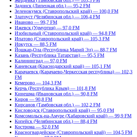
Жердевка (Тамбовская обл.) — 103,3 FM
Задонск (Липецкая обл.) — 95,2 FM
Зеленокумск (Ставропольский край) — 100,0 FM
Златоуст (Челябинская обл.) — 106,4 FM
Иваново — 99,7 FM
Ижевск (Удмуртия) — 97,0 FM
Изобильный (Ставропольский край) — 94,8 FM
Ипатово (Ставропольский край) — 105,3 FM
Иркутск — 88,5 FM
Йошкар-Ола (Республика Марий Эл) — 88,7 FM
Казань (Республика Татарстан) — 95,5 FM
Калининград — 97,0 FM
Каневская (Краснодарский край) — 105,1 FM
Карачаевск (Карачаево-Черкесская республика) — 102,3
FM
Кемерово — 104,3 FM
Керчь (Республика Крым) — 101,8 FM
Кинешма (Ивановская обл.) — 90,8 FM
Киров — 90,8 FM
Кирсанов (Тамбовская обл.) — 102,2 FM
Кисловодск (Ставропольский край) — 95,0 FM
Комсомольск-на-Амуре (Хабаровский край) — 99,9 FM
Копейск (Челябинская обл.) — 88,4 FM
Кострома — 92,0 FM
Красногвардейское (Ставропольский край) — 104,5 FM