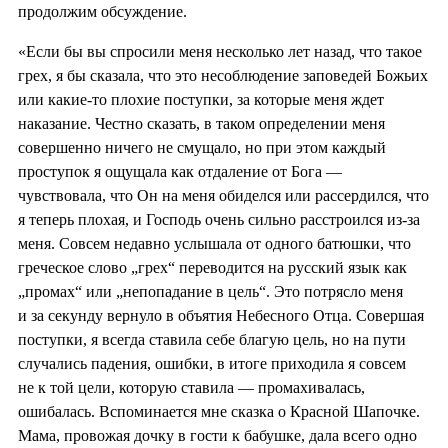
продолжим обсуждение.
«Если бы вы спросили меня несколько лет назад, что такое
грех, я бы сказала, что это несоблюдение заповедей Божьих
или какие-то плохие поступки, за которые меня ждет
наказание. Честно сказать, в таком определении меня
совершенно ничего не смущало, но при этом каждый
проступок я ощущала как отдаление от Бога —
чувствовала, что Он на меня обиделся или рассердился, что
я теперь плохая, и Господь очень сильно расстроился из-за
меня. Совсем недавно услышала от одного батюшки, что
греческое слово „грех“ переводится на русский язык как
„промах“ или „непопадание в цель“. Это потрясло меня
и за секунду вернуло в объятия Небесного Отца. Совершая
поступки, я всегда ставила себе благую цель, но на пути
случались падения, ошибки, в итоге приходила я совсем
не к той цели, которую ставила — промахивалась,
ошибалась. Вспоминается мне сказка о Красной Шапочке.
Мама, провожая дочку в гости к бабушке, дала всего одно