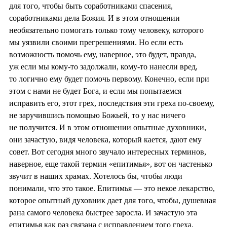
для того, чтобы быть соработниками спасения,
соработниками дела Божия. И в этом отношении
необязательно помогать только тому человеку, которого
мы уязвили своими прегрешениями. Но если есть
возможность помочь ему, наверное, это будет, правда,
уж если мы кому-то задолжали, кому-то нанесли вред,
то логично ему будет помочь первому. Конечно, если при
этом с нами не будет Бога, и если мы попытаемся
исправить его, этот грех, последствия эти греха по-своему,
не заручившись помощью Божьей, то у нас ничего
не получится. И в этом отношении опытные духовники,
они зачастую, видя человека, который кается, дают ему
совет. Вот сегодня много звучало интересных терминов,
наверное, еще такой термин «епитимья», вот он частенько
звучит в наших храмах. Хотелось бы, чтобы люди
понимали, что это такое. Епитимья — это некое лекарство,
которое опытный духовник дает для того, чтобы, душевная
рана самого человека быстрее заросла. И зачастую эта
епитимья как раз связана с исправлением того греха,