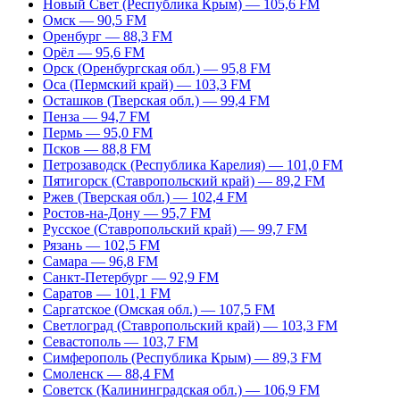
Новый Свет (Республика Крым) — 105,6 FM
Омск — 90,5 FM
Оренбург — 88,3 FM
Орёл — 95,6 FM
Орск (Оренбургская обл.) — 95,8 FM
Оса (Пермский край) — 103,3 FM
Осташков (Тверская обл.) — 99,4 FM
Пенза — 94,7 FM
Пермь — 95,0 FM
Псков — 88,8 FM
Петрозаводск (Республика Карелия) — 101,0 FM
Пятигорск (Ставропольский край) — 89,2 FM
Ржев (Тверская обл.) — 102,4 FM
Ростов-на-Дону — 95,7 FM
Русское (Ставропольский край) — 99,7 FM
Рязань — 102,5 FM
Самара — 96,8 FM
Санкт-Петербург — 92,9 FM
Саратов — 101,1 FM
Саргатское (Омская обл.) — 107,5 FM
Светлоград (Ставропольский край) — 103,3 FM
Севастополь — 103,7 FM
Симферополь (Республика Крым) — 89,3 FM
Смоленск — 88,4 FM
Советск (Калининградская обл.) — 106,9 FM