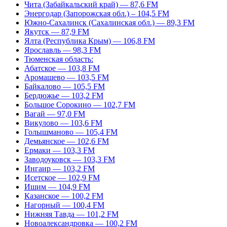
Чита (Забайкальский край) — 87,6 FM
Энергодар (Запорожская обл.) – 104,5 FM
Южно-Сахалинск (Сахалинская обл.) — 89,3 FM
Якутск — 87,9 FM
Ялта (Республика Крым) — 106,8 FM
Ярославль — 98,3 FM
Тюменская область:
Абатское — 103,8 FM
Аромашево — 103,5 FM
Байкалово — 105,5 FM
Бердюжье — 103,2 FM
Большое Сорокино — 102,7 FM
Вагай — 97,0 FM
Викулово — 103,6 FM
Голышманово — 105,4 FM
Демьянское — 102,6 FM
Ермаки — 103,3 FM
Заводоуковск — 103,3 FM
Ингаир — 103,2 FM
Исетское — 102,9 FM
Ишим — 104,9 FM
Казанское — 100,2 FM
Нагорный — 100,4 FM
Нижняя Тавда — 101,2 FM
Новоалександровка — 100,2 FM