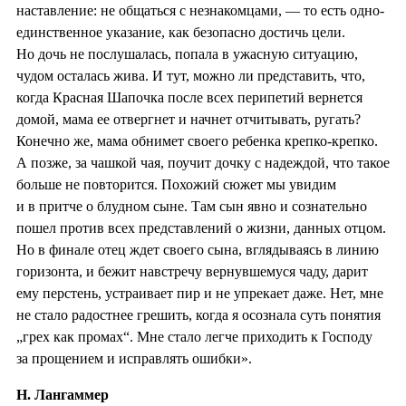
наставление: не общаться с незнакомцами, — то есть одно-
единственное указание, как безопасно достичь цели.
Но дочь не послушалась, попала в ужасную ситуацию,
чудом осталась жива. И тут, можно ли представить, что,
когда Красная Шапочка после всех перипетий вернется
домой, мама ее отвергнет и начнет отчитывать, ругать?
Конечно же, мама обнимет своего ребенка крепко-крепко.
А позже, за чашкой чая, поучит дочку с надеждой, что такое
больше не повторится. Похожий сюжет мы увидим
и в притче о блудном сыне. Там сын явно и сознательно
пошел против всех представлений о жизни, данных отцом.
Но в финале отец ждет своего сына, вглядываясь в линию
горизонта, и бежит навстречу вернувшемуся чаду, дарит
ему перстень, устраивает пир и не упрекает даже. Нет, мне
не стало радостнее грешить, когда я осознала суть понятия
„грех как промах“. Мне стало легче приходить к Господу
за прощением и исправлять ошибки».
Н. Лангаммер