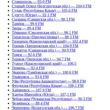
Ставрополь — 93,0 FM
Старый Оскол (Белгородская обл.) — 104,0 FM
Судак (Республика Крым) — 105,6 FM
Сургут (Югра) — 92,1 FM
Сызрань (Самарская обл.) — 98,3 FM
Тамбов — 99,9 FM
Тверь — 89,4 FM
Тёмкино (Смоленская обл.) — 96,1 FM
Тирасполь (Приднестровье) — 88,3 FM
Тихорецк (Краснодарский край) — 102,4 FM
Токмак (Запорожская обл.) — 104,9 FM
Тольятти (Самарская обл.) — 94,9 FM
Томск — 92,6 FM
Торжок (Тверская обл.) — 94,7 FM
Туапсе (Краснодарский край) — 106,5
Тюмень — 92,4 FM
Уварово (Тамбовская обл.) — 100,6 FM
Ульяновск — 93,6 FM
Уфа (Республика Башкортостан) — 98,8 FM
Феодосия (Республика Крым) — 106,1 FM
Хабаровск — 107,9 FM
Ханты-Мансийск (Югра) — 107,1 FM
Чебоксары (Чувашская Республика) — 90,3 FM
Челябинск — 88,4 FM
Череповец (Вологодская обл.) — 106,7 FM