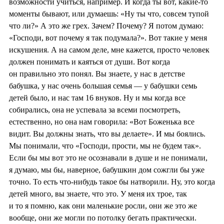
возможности учиться, например. И когда ты вот, какие-то
моменты бывают, или думаешь: «Ну ты что, совсем тупой
что ли?» А это же грех. Зачем? Почему? Я потом думаю:
«Господи, вот почему я так подумала?». Вот такие у меня
искушения. А на самом деле, мне кажется, просто человек
должен понимать и каяться от души. Вот когда
он правильно это понял. Вы знаете, у нас в детстве
бабушка, у нас очень большая семья — у бабушки семь
детей было, и нас там 16 внуков. Ну и мы когда все
собирались, она не успевала за всеми посмотреть,
естественно, но она нам говорила: «Вот Боженька все
видит. Вы должны знать, что вы делаете». И мы боялись.
Мы понимали, что «Господи, прости, мы не будем так».
Если бы мы вот это не осознавали в душе и не понимали,
я думаю, мы бы, наверное, бабушкин дом сожгли бы уже
точно. То есть что-нибудь такое бы натворили. Ну, это когда
детей много, вы знаете, что это. У меня их трое, так
и то я помню, как они маленькие росли, они же это же
вообще, они же могли по потолку бегать практически.