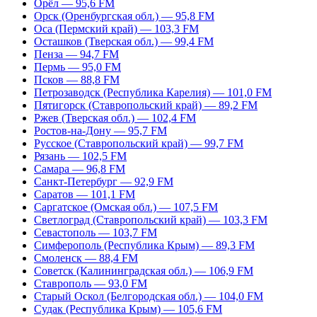
Орёл — 95,6 FM
Орск (Оренбургская обл.) — 95,8 FM
Оса (Пермский край) — 103,3 FM
Осташков (Тверская обл.) — 99,4 FM
Пенза — 94,7 FM
Пермь — 95,0 FM
Псков — 88,8 FM
Петрозаводск (Республика Карелия) — 101,0 FM
Пятигорск (Ставропольский край) — 89,2 FM
Ржев (Тверская обл.) — 102,4 FM
Ростов-на-Дону — 95,7 FM
Русское (Ставропольский край) — 99,7 FM
Рязань — 102,5 FM
Самара — 96,8 FM
Санкт-Петербург — 92,9 FM
Саратов — 101,1 FM
Саргатское (Омская обл.) — 107,5 FM
Светлоград (Ставропольский край) — 103,3 FM
Севастополь — 103,7 FM
Симферополь (Республика Крым) — 89,3 FM
Смоленск — 88,4 FM
Советск (Калининградская обл.) — 106,9 FM
Ставрополь — 93,0 FM
Старый Оскол (Белгородская обл.) — 104,0 FM
Судак (Республика Крым) — 105,6 FM