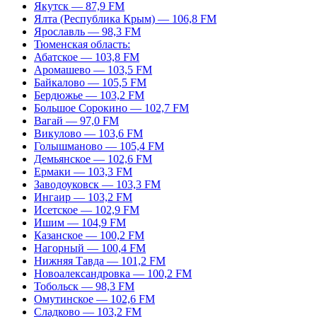
Якутск — 87,9 FM
Ялта (Республика Крым) — 106,8 FM
Ярославль — 98,3 FM
Тюменская область:
Абатское — 103,8 FM
Аромашево — 103,5 FM
Байкалово — 105,5 FM
Бердюжье — 103,2 FM
Большое Сорокино — 102,7 FM
Вагай — 97,0 FM
Викулово — 103,6 FM
Голышманово — 105,4 FM
Демьянское — 102,6 FM
Ермаки — 103,3 FM
Заводоуковск — 103,3 FM
Ингаир — 103,2 FM
Исетское — 102,9 FM
Ишим — 104,9 FM
Казанское — 100,2 FM
Нагорный — 100,4 FM
Нижняя Тавда — 101,2 FM
Новоалександровка — 100,2 FM
Тобольск — 98,3 FM
Омутинское — 102,6 FM
Сладково — 103,2 FM