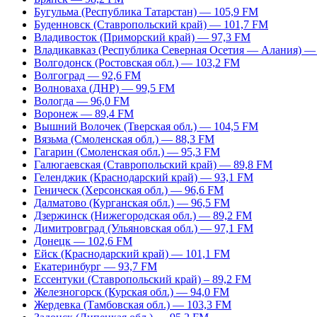
Бугульма (Республика Татарстан) — 105,9 FM
Буденновск (Ставропольский край) — 101,7 FM
Владивосток (Приморский край) — 97,3 FM
Владикавказ (Республика Северная Осетия — Алания) —
Волгодонск (Ростовская обл.) — 103,2 FM
Волгоград — 92,6 FM
Волноваха (ДНР) — 99,5 FM
Вологда — 96,0 FM
Воронеж — 89,4 FM
Вышний Волочек (Тверская обл.) — 104,5 FM
Вязьма (Смоленская обл.) — 88,3 FM
Гагарин (Смоленская обл.) — 95,3 FM
Галюгаевская (Ставропольский край) — 89,8 FM
Геленджик (Краснодарский край) — 93,1 FM
Геническ (Херсонская обл.) — 96,6 FM
Далматово (Курганская обл.) — 96,5 FM
Дзержинск (Нижегородская обл.) — 89,2 FM
Димитровград (Ульяновская обл.) — 97,1 FM
Донецк — 102,6 FM
Ейск (Краснодарский край) — 101,1 FM
Екатеринбург — 93,7 FM
Ессентуки (Ставропольский край) – 89,2 FM
Железногорск (Курская обл.) — 94,0 FM
Жердевка (Тамбовская обл.) — 103,3 FM