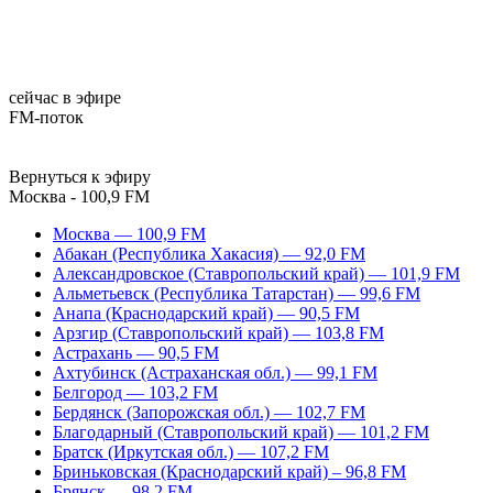
сейчас в эфире
FM-поток
Вернуться к эфиру
Москва - 100,9 FM
Москва — 100,9 FM
Абакан (Республика Хакасия) — 92,0 FM
Александровское (Ставропольский край) — 101,9 FM
Альметьевск (Республика Татарстан) — 99,6 FM
Анапа (Краснодарский край) — 90,5 FM
Арзгир (Ставропольский край) — 103,8 FM
Астрахань — 90,5 FM
Ахтубинск (Астраханская обл.) — 99,1 FM
Белгород — 103,2 FM
Бердянск (Запорожская обл.) — 102,7 FM
Благодарный (Ставропольский край) — 101,2 FM
Братск (Иркутская обл.) — 107,2 FM
Бриньковская (Краснодарский край) – 96,8 FM
Брянск — 98,2 FM