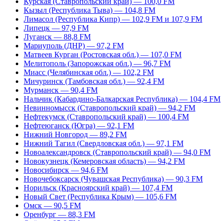
Курская (Ставропольский край) — 100,0 FM
Кызыл (Республика Тыва) — 104,8 FM
Лимасол (Республика Кипр) — 102,9 FM и 107,9 FM
Липецк — 97,9 FM
Луганск — 88,8 FM
Мариуполь (ДНР) — 97,2 FM
Матвеев Курган (Ростовская обл.) — 107,0 FM
Мелитополь (Запорожская обл.) — 96,7 FM
Миасс (Челябинская обл.) — 102,2 FM
Мичуринск (Тамбовская обл.) — 92,4 FM
Мурманск — 90,4 FM
Нальчик (Кабардино-Балкарская Республика) — 104,4 FM
Невинномысск (Ставропольский край) — 94,2 FM
Нефтекумск (Ставропольский край) — 100,4 FM
Нефтеюганск (Югра) — 92,1 FM
Нижний Новгород — 89,2 FM
Нижний Тагил (Свердловская обл.) — 97,1 FM
Новоалександровск (Ставропольский край) — 94,0 FM
Новокузнецк (Кемеровская область) — 94,2 FM
Новосибирск — 94,6 FM
Новочебоксарск (Чувашская Республика) — 90,3 FM
Норильск (Красноярский край) — 107,4 FM
Новый Свет (Республика Крым) — 105,6 FM
Омск — 90,5 FM
Оренбург — 88,3 FM