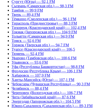
Сургут (Югра) — 92,1 FM
Сызрань (Самарская обл.) — 98,3 FM
Тамбов — 99,9 FM
Тверь — 89,4 FM
Тёмкино (Смоленская обл.) — 96,1 FM
Тирасполь (Приднестровье) — 88,3 FM
Тихорецк (Краснодарский край) — 102,4 FM
Токмак (Запорожская обл.) — 104,9 FM
Тольятти (Самарская обл.) — 94,9 FM
Томск — 92,6 FM
Торжок (Тверская обл.) — 94,7 FM
Туапсе (Краснодарский край) — 106,5
Тюмень — 92,4 FM
Уварово (Тамбовская обл.) — 100,6 FM
Ульяновск — 93,6 FM
Уфа (Республика Башкортостан) — 98,8 FM
Феодосия (Республика Крым) — 106,1 FM
Хабаровск — 107,9 FM
Ханты-Мансийск (Югра) — 107,1 FM
Чебоксары (Чувашская Республика) — 90,3 FM
Челябинск — 88,4 FM
Череповец (Вологодская обл.) — 106,7 FM
Чита (Забайкальский край) — 87,6 FM
Энергодар (Запорожская обл.) – 104,5 FM
Южно-Сахалинск (Сахалинская обл.) — 89,3 FM