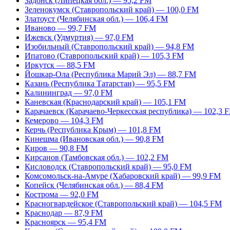
Задонск (Липецкая обл.) — 95,2 FM
Зеленокумск (Ставропольский край) — 100,0 FM
Златоуст (Челябинская обл.) — 106,4 FM
Иваново — 99,7 FM
Ижевск (Удмуртия) — 97,0 FM
Изобильный (Ставропольский край) — 94,8 FM
Ипатово (Ставропольский край) — 105,3 FM
Иркутск — 88,5 FM
Йошкар-Ола (Республика Марий Эл) — 88,7 FM
Казань (Республика Татарстан) — 95,5 FM
Калининград — 97,0 FM
Каневская (Краснодарский край) — 105,1 FM
Карачаевск (Карачаево-Черкесская республика) — 102,3 
Кемерово — 104,3 FM
Керчь (Республика Крым) — 101,8 FM
Кинешма (Ивановская обл.) — 90,8 FM
Киров — 90,8 FM
Кирсанов (Тамбовская обл.) — 102,2 FM
Кисловодск (Ставропольский край) — 95,0 FM
Комсомольск-на-Амуре (Хабаровский край) — 99,9 FM
Копейск (Челябинская обл.) — 88,4 FM
Кострома — 92,0 FM
Красногвардейское (Ставропольский край) — 104,5 FM
Краснодар — 87,9 FM
Красноярск — 95,4 FM