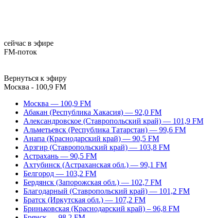
сейчас в эфире
FM-поток
Вернуться к эфиру
Москва - 100,9 FM
Москва — 100,9 FM
Абакан (Республика Хакасия) — 92,0 FM
Александровское (Ставропольский край) — 101,9 FM
Альметьевск (Республика Татарстан) — 99,6 FM
Анапа (Краснодарский край) — 90,5 FM
Арзгир (Ставропольский край) — 103,8 FM
Астрахань — 90,5 FM
Ахтубинск (Астраханская обл.) — 99,1 FM
Белгород — 103,2 FM
Бердянск (Запорожская обл.) — 102,7 FM
Благодарный (Ставропольский край) — 101,2 FM
Братск (Иркутская обл.) — 107,2 FM
Бриньковская (Краснодарский край) – 96,8 FM
Брянск — 98,2 FM