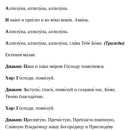
А
ллилу́иа, аллилу́иа, аллилу́иа.
И
ны́не и при́сно и во ве́ки веко́в. Ами́нь.
А
ллилу́иа, аллилу́иа, аллилу́иа.
А
ллилу́иа, аллилу́иа, аллилу́иа, сла́ва Тебе́ Бо́же.
(Трижды)
Ектения́ ма́лая:
Диакон: П
а́ки и па́ки ми́ром Го́споду помо́лимся.
Хор: Г
о́споди, поми́луй.
Диакон: З
аступи́, спаси́, поми́луй и сохрани́ нас, Бо́же,
Твое́ю благода́тию.
Хор: Г
о́споди, поми́луй.
Диакон: П
ресвяту́ю, Пречи́стую, Преблагослове́нную,
Сла́вную Влады́чицу на́шу Богоро́дицу и Присноде́ву