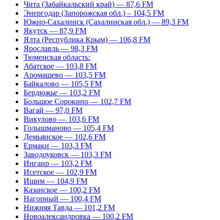
Чита (Забайкальский край) — 87,6 FM
Энергодар (Запорожская обл.) – 104,5 FM
Южно-Сахалинск (Сахалинская обл.) — 89,3 FM
Якутск — 87,9 FM
Ялта (Республика Крым) — 106,8 FM
Ярославль — 98,3 FM
Тюменская область:
Абатское — 103,8 FM
Аромашево — 103,5 FM
Байкалово — 105,5 FM
Бердюжье — 103,2 FM
Большое Сорокино — 102,7 FM
Вагай — 97,0 FM
Викулово — 103,6 FM
Голышманово — 105,4 FM
Демьянское — 102,6 FM
Ермаки — 103,3 FM
Заводоуковск — 103,3 FM
Ингаир — 103,2 FM
Исетское — 102,9 FM
Ишим — 104,9 FM
Казанское — 100,2 FM
Нагорный — 100,4 FM
Нижняя Тавда — 101,2 FM
Новоалександровка — 100,2 FM