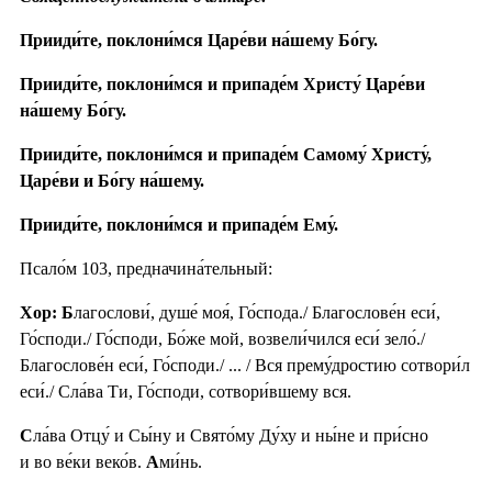
Прииди́те, поклони́мся Царе́ви на́шему Бо́гу.
Прииди́те, поклони́мся и припаде́м Христу́ Царе́ви
на́шему Бо́гу.
Прииди́те, поклони́мся и припаде́м Самому́ Христу́,
Царе́ви и Бо́гу на́шему.
Прииди́те, поклони́мся и припаде́м Ему́.
Псало́м 103, предначина́тельный:
Хор: Б
лагослови́, душе́ моя́, Го́спода./ Благослове́н еси́,
Го́споди./ Го́споди, Бо́же мой, возвели́чился еси́ зело́./
Благослове́н еси́, Го́споди./ ... / Вся прему́дростию сотвори́л
еси́./ Сла́ва Ти, Го́споди, сотвори́вшему вся.
С
ла́ва Отцу́ и Сы́ну и Свято́му Ду́ху и ны́не и при́сно
и во ве́ки веко́в.
А
ми́нь.