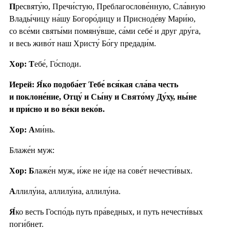
П
ресвяту́ю, Пречи́стую, Преблагослове́нную, Сла́вную
Влады́чицу на́шу Богоро́дицу и Присноде́ву Мари́ю,
со все́ми святы́ми помяну́вше, са́ми себе́ и друг дру́га,
и весь живо́т наш Христу́ Бо́гу предади́м.
Хор: Т
ебе́, Го́споди.
Иерей: Я́ко подоба́ет Тебе́ вся́кая сла́ва честь
и поклоне́ние, Отцу́ и Сы́ну и Свято́му Ду́ху, ны́не
и при́сно и во ве́ки веко́в.
Хор: А
ми́нь.
Блаже́н муж:
Хор: Б
лаже́н муж, и́же не и́де на сове́т нечести́вых.
А
ллилу́иа, аллилу́иа, аллилу́иа.
Я́
ко весть Госпо́дь путь пра́ведных, и путь нечести́вых
поги́бнет.