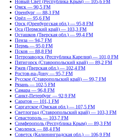
Новый Свет (Республика Крым) — 105,6 FM
Омск — 90,5 FM
Оренбург — 88,3 FM
Орёл — 95,6 FM
Орск (Оренбургская обл.) — 95,8 FM
Оса (Пермский край) — 103,3 FM
Осташков (Тверская обл.) — 99,4 FM
Пенза — 94,7 FM
Пермь — 95,0 FM
Псков — 88,8 FM
Петрозаводск (Республика Карелия) — 101,0 FM
Пятигорск (Ставропольский край) — 89,2 FM
Ржев (Тверская обл.) — 102,4 FM
Ростов-на-Дону — 95,7 FM
Русское (Ставропольский край) — 99,7 FM
Рязань — 102,5 FM
Самара — 96,8 FM
Санкт-Петербург — 92,9 FM
Саратов — 101,1 FM
Саргатское (Омская обл.) — 107,5 FM
Светлоград (Ставропольский край) — 103,3 FM
Севастополь — 103,7 FM
Симферополь (Республика Крым) — 89,3 FM
Смоленск — 88,4 FM
Советск (Калининградская обл.) — 106,9 FM