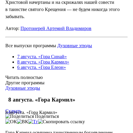
Христовой начертаны и на скрижалях нашей совести
в таинстве святого Крещения — не будем никогда этого
забывать.
Автор:
Протоиерей Артемий Владимиров
Все выпуски программы
Духовные этюды
7 августа. «Гора Синай»
8 августа. «Гора Кармил»
6 августа. «Гора Елеон»
Читать полностью
Другие программы
Духовные этюды
8 августа. «Гора Кармил»
Скачать
8 августа. «Гора Кармил»
Поделиться
Гора Кармил освящена таинственным богоявлением,