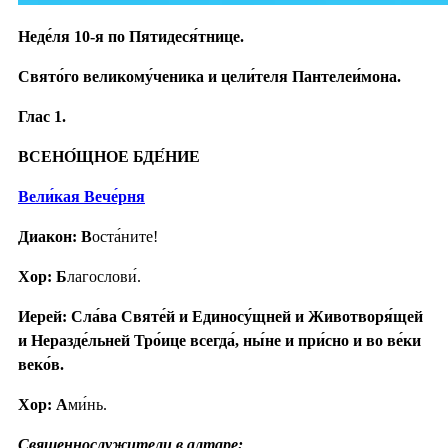
Неде́ля 10-я по Пятидеся́тнице.
Свято́го великому́ченика и цели́теля Пантелеи́мона.
Глас 1.
ВСЕНО́ЩНОЕ БДЕ́НИЕ
Вели́кая Вече́рня
Диакон: В
оста́ните!
Хор: Б
лагослови́.
Иерей: Сла́ва Святе́й и Единосу́щней и Животворя́щей
и Неразде́льней Тро́ице всегда́, ны́не и при́сно и во ве́ки
веко́в.
Хор: А
ми́нь.
Священнослужители в алтаре: