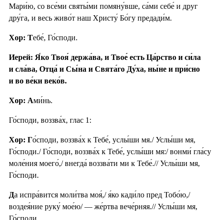
Мари́ю, со все́ми святы́ми помяну́вше, са́ми себе́ и друг
дру́га, и весь живо́т наш Христу́ Бо́гу предади́м.
Хор: Т
ебе́, Го́споди.
Иерей: Я́ко Твоя́ держа́ва, и Твое́ есть Ца́рство и си́ла
и сла́ва, Отца́ и Сы́на и Свята́го Ду́ха, ны́не и при́сно
и во ве́ки веко́в.
Хор: А
ми́нь.
Го́споди, воззва́х, глас 1:
Хор: Г
о́споди, воззва́х к Тебе́, услы́ши мя./ Услы́ши мя,
Го́споди./ Го́споди, воззва́х к Тебе́, услы́ши мя:/ вонми́ гла́су
моле́ния моего́,/ внегда́ воззва́ти ми к Тебе́.// Услы́ши мя,
Го́споди.
Д
а испра́вится моли́тва моя́,/ я́ко кади́ло пред Тобо́ю,/
воздея́ние руку́ мое́ю/ — же́ртва вече́рняя.// Услы́ши мя,
Го́споди.