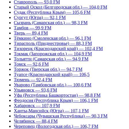
Ставрополь — 93,0 FM
Старый Оскол (Белгородская обл.) — 104,0 FM
Судак (Республика Крым) — 105,6 FM
Сургут (Югра) — 92,1 FM
Сызрань (Самарская обл.) — 98,3 FM
Тамбов — 99,9 FM
Тверь — 89,4 FM
Тёмкино (Смоленская обл.) — 96,1 FM
Тирасполь (Приднестровье) — 88,3 FM
Тихорецк (Краснодарский край) — 102,4 FM
Токмак (Запорожская обл.) — 104,9 FM
Тольятти (Самарская обл.) — 94,9 FM
Томск — 92,6 FM
Торжок (Тверская обл.) — 94,7 FM
Туапсе (Краснодарский край) — 106,5
Тюмень — 92,4 FM
Уварово (Тамбовская обл.) — 100,6 FM
Ульяновск — 93,6 FM
Уфа (Республика Башкортостан) — 98,8 FM
Феодосия (Республика Крым) — 106,1 FM
Хабаровск — 107,9 FM
Ханты-Мансийск (Югра) — 107,1 FM
Чебоксары (Чувашская Республика) — 90,3 FM
Челябинск — 88,4 FM
Череповец (Вологодская обл.) — 106,7 FM