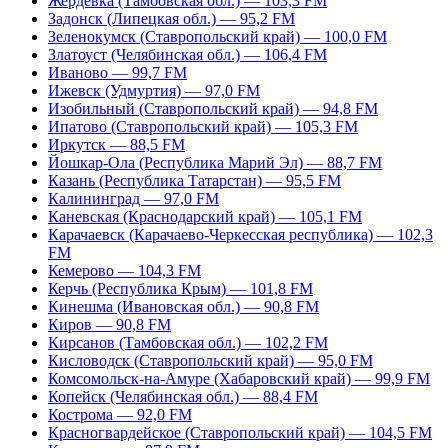
Жердевка (Тамбовская обл.) — 103,3 FM
Задонск (Липецкая обл.) — 95,2 FM
Зеленокумск (Ставропольский край) — 100,0 FM
Златоуст (Челябинская обл.) — 106,4 FM
Иваново — 99,7 FM
Ижевск (Удмуртия) — 97,0 FM
Изобильный (Ставропольский край) — 94,8 FM
Ипатово (Ставропольский край) — 105,3 FM
Иркутск — 88,5 FM
Йошкар-Ола (Республика Марий Эл) — 88,7 FM
Казань (Республика Татарстан) — 95,5 FM
Калининград — 97,0 FM
Каневская (Краснодарский край) — 105,1 FM
Карачаевск (Карачаево-Черкесская республика) — 102,3
FM
Кемерово — 104,3 FM
Керчь (Республика Крым) — 101,8 FM
Кинешма (Ивановская обл.) — 90,8 FM
Киров — 90,8 FM
Кирсанов (Тамбовская обл.) — 102,2 FM
Кисловодск (Ставропольский край) — 95,0 FM
Комсомольск-на-Амуре (Хабаровский край) — 99,9 FM
Копейск (Челябинская обл.) — 88,4 FM
Кострома — 92,0 FM
Красногвардейское (Ставропольский край) — 104,5 FM