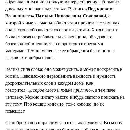
обратила внимание на такую манеру общения в больших
дружных многодетных семьях. В книге
«Под кровом
Всевышнего» Натальи Николаевны Соколовой
, с
которой я имела счастье общаться, я прочитала о том, как
она ласково обращается со своими детьми. Хотя в жизни
была строгая и требовательная женщина, обладавшая
благородной внешностью и аристократическими
манерами. Тем не менее все ее обращения были полны
ласковых и добрых слов.
Велика сила слова: оно может убить, а может воскресить к
жизни. Невозможно переоценить важность и нужность
доброжелательных слов в каждом доме. Как
говорится:
«Доброе слово и кошке приятно»
, а тем паче
человеку. Можно цитату какого-нибудь святого поискать на
эту тему. Про кошку, конечно, тоже хорошо, но не
помешает
От добрых слов оправдимся, а от злых осудимся. Всем нам
пожелаю внимания к своим близким, доброжелательного