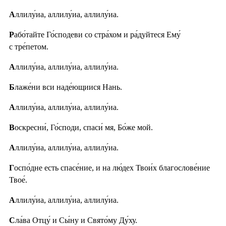
А
ллилу́иа, аллилу́иа, аллилу́иа.
Р
або́тайте Го́сподеви со стра́хом и ра́дуйтеся Ему́
с тре́петом.
А
ллилу́иа, аллилу́иа, аллилу́иа.
Б
лаже́ни вси наде́ющиися Нань.
А
ллилу́иа, аллилу́иа, аллилу́иа.
В
оскресни́, Го́споди, спаси́ мя, Бо́же мой.
А
ллилу́иа, аллилу́иа, аллилу́иа.
Г
оспо́дне есть спасе́ние, и на лю́дех Твои́х благослове́ние
Твое́.
А
ллилу́иа, аллилу́иа, аллилу́иа.
С
ла́ва Отцу́ и Сы́ну и Свято́му Ду́ху.