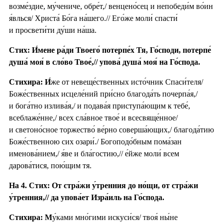
возме́здие, му́чениче, обре́т,/ венцено́сец и непобеди́м во́ин
я́влься/ Христа́ Бо́га на́шего.// Его́же моли́ спасти́
и просвети́ти ду́ши на́ша.
Стих: И́мене ра́ди Твоего́ потерпе́х Тя, Го́споди, потерпе́
душа́ моя́ в сло́во Твое́,// упова́ душа́ моя́ на Го́спода.
Стихира:
И́
же от невеще́ственных исто́чник Спаси́теля/
Боже́ственных исцеле́ний при́сно благода́ть почерпа́я,/
и бога́тно излива́я,/ и подава́я приступа́ющим к тебе́,
всеблаже́нне,/ всех сла́вное твое́ и всесвяще́нное/
и светоно́сное торжество́ ве́рно соверша́ющих,/ благода́тию
Боже́ственною сих озари́./ Богоподо́бным пома́зан
именова́нием,/ я́ве и бла́гостию,// е́йже моли́ всем
дарова́тися, пою́щим тя.
На 4. Стих: От стра́жи у́тренния до но́щи, от стра́жи
у́тренния,// да упова́ет Изра́иль на Го́спода.
Стихира: М
у́ками мно́гими искуси́ся/ твоя́ ны́не