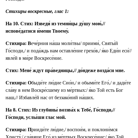
Стихиры воскресные, глас 1:
На 10. Стих: Изведи́ из темни́цы ду́шу мою́,//
испове́датися и́мени Твоему́.
Стихира: В
ече́рния на́ша моли́твы/ приими́, Святы́й
Го́споди,/ и пода́ждь нам оставле́ние грехо́в,/ я́ко Еди́н еси́//
явле́й в ми́ре Воскресе́ние.
Стих: Мене́ ждут пра́ведницы,// до́ндеже возда́си мне.
Стихира: О
быди́те лю́дие Сио́н,/ и обыми́те Его́,/ и дади́те
сла́ву в нем Воскре́сшему из ме́ртвых:/ я́ко Той есть Бог
наш,// Избавле́й нас от беззако́ний на́ших.
На 8. Стих: Из глубины́ воззва́х к Тебе́, Го́споди,//
Го́споди, услы́ши глас мой.
Стихира: П
рииди́те лю́дие,/ воспои́м, и поклони́мся
Христу́,/ сла́вяще Его́ из ме́ртвых Воскресе́ние:/ я́ко Той