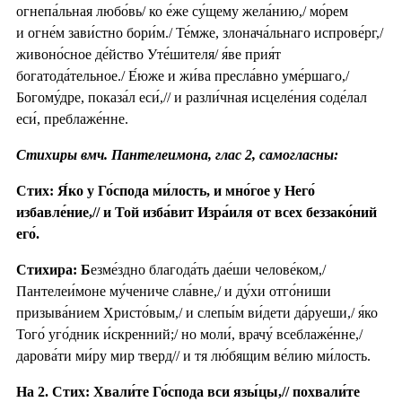
огнепа́льная любо́вь/ ко е́же су́щему жела́нию,/ мо́рем
и огне́м зави́стно бори́м./ Те́мже, злонача́льнаго испрове́рг,/
живоно́сное де́йство Уте́шителя/ я́ве прия́т
богатода́тельное./ Е́юже и жи́ва пресла́вно уме́ршаго,/
Богому́дре, показа́л еси́,// и разли́чная исцеле́ния соде́лал
еси́, преблаже́нне.
Стихиры вмч. Пантелеимона, глас 2, самогласны:
Стих: Я́ко у Го́спода ми́лость, и мно́гое у Него́
избавле́ние,// и Той изба́вит Изра́иля от всех беззако́ний
его́.
Стихира: Б
езме́здно благода́ть дае́ши челове́ком,/
Пантелеи́моне му́чениче сла́вне,/ и ду́хи отго́ниши
призыва́нием Христо́вым,/ и слепы́м ви́дети да́руеши,/ я́ко
Того́ уго́дник и́скренний;/ но моли́, врачу́ всеблаже́нне,/
дарова́ти ми́ру мир тверд// и тя лю́бящим ве́лию ми́лость.
На 2. Стих: Хвали́те Го́спода вси язы́цы,// похвали́те