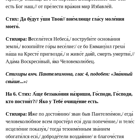
есть Бог наш,// от пре́лести вра́жия мир Избавле́й.
Стих: Да бу́дут у́ши Твои́// вне́млюще гла́су моле́ния
моего́.
Стихира: В
есели́теся Небеса́,/ воструби́те основа́ния
земли́,/ возопи́йте го́ры весе́лие:/ се бо Емману́ил грехи́
на́ша на Кресте́ пригвозди́,/ и живо́т дая́й, смерть умертви́,//
Ада́ма Воскреси́вый, я́ко Человеколю́бец.
Стихиры вмч. Пантелеимона, глас 4, подобен: «Зва́нный
свы́ше...»:
На 6. Стих: А́ще беззако́ния на́зриши, Го́споди, Го́споди,
кто постои́т?// Я́ко у Тебе́ очище́ние есть.
Стихира:
И́
же по достоя́нию/ зван быв Пантелеи́мон,/ егда́
человеколю́бное всем просте́рл еси́ душ попече́ние,/ и теле́с
исцеле́ние показу́я,/ тогда́ тезоиме́нным зва́нием
обогати́лся еси́,/ доброде́тели воздая́ние/ и благоче́стия