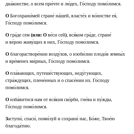
диа́констве, о всем при́чте и лю́дех, Го́споду помо́лимся.
О
Богохрани́мей стране́ на́шей, власте́х и во́инстве ея́,
Го́споду помо́лимся.
О
гра́де сем
(или: О
ве́си сей
)
, вся́ком гра́де, стране́
и ве́рою живу́щих в них, Го́споду помо́лимся.
О
благорастворе́нии возду́хов, о изоби́лии плодо́в земны́х
и вре́менех ми́рных, Го́споду помо́лимся.
О
пла́вающих, путеше́ствующих, неду́гующих,
стра́ждущих, плене́нных и о спасе́нии их. Го́споду
помо́лимся.
О
изба́витися нам от вся́кия ско́рби, гне́ва и ну́жды,
Го́споду помо́лимся.
З
аступи́, спаси́, поми́луй и сохрани́ нас, Бо́же, Твое́ю
благода́тию.