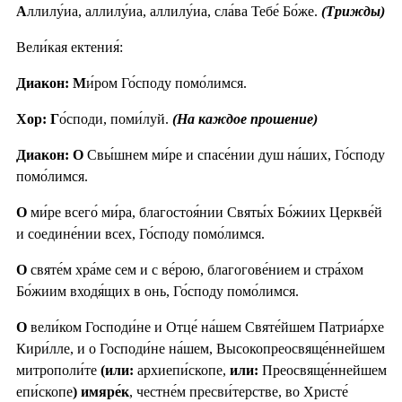
А
ллилу́иа, аллилу́иа, аллилу́иа, сла́ва Тебе́ Бо́же.
(Трижды)
Вели́кая ектения́:
Диакон: М
и́ром Го́споду помо́лимся.
Хор: Г
о́споди, поми́луй.
(На каждое прошение)
Диакон: О
Свы́шнем ми́ре и спасе́нии душ на́ших, Го́споду
помо́лимся.
О
ми́ре всего́ ми́ра, благостоя́нии Святы́х Бо́жиих Церкве́й
и соедине́нии всех, Го́споду помо́лимся.
О
святе́м хра́ме сем и с ве́рою, благогове́нием и стра́хом
Бо́жиим входя́щих в онь, Го́споду помо́лимся.
О
вели́ком Господи́не и Отце́ на́шем Святе́йшем Патриа́рхе
Кири́лле, и о Господи́не на́шем, Высокопреосвяще́ннейшем
митрополи́те
(или:
архиепи́скопе,
или:
Преосвяще́ннейшем
епи́скопе
) имяре́к
, честне́м пресви́терстве, во Христе́