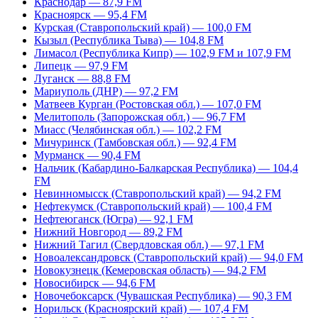
Краснодар — 87,9 FM
Красноярск — 95,4 FM
Курская (Ставропольский край) — 100,0 FM
Кызыл (Республика Тыва) — 104,8 FM
Лимасол (Республика Кипр) — 102,9 FM и 107,9 FM
Липецк — 97,9 FM
Луганск — 88,8 FM
Мариуполь (ДНР) — 97,2 FM
Матвеев Курган (Ростовская обл.) — 107,0 FM
Мелитополь (Запорожская обл.) — 96,7 FM
Миасс (Челябинская обл.) — 102,2 FM
Мичуринск (Тамбовская обл.) — 92,4 FM
Мурманск — 90,4 FM
Нальчик (Кабардино-Балкарская Республика) — 104,4
FM
Невинномысск (Ставропольский край) — 94,2 FM
Нефтекумск (Ставропольский край) — 100,4 FM
Нефтеюганск (Югра) — 92,1 FM
Нижний Новгород — 89,2 FM
Нижний Тагил (Свердловская обл.) — 97,1 FM
Новоалександровск (Ставропольский край) — 94,0 FM
Новокузнецк (Кемеровская область) — 94,2 FM
Новосибирск — 94,6 FM
Новочебоксарск (Чувашская Республика) — 90,3 FM
Норильск (Красноярский край) — 107,4 FM