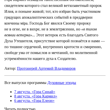
свидетелем которого стал великий ветхозаветный пророк
Илия, и поныне живой; тот, кто избран быть участником
грядущих апокалиптических событий в преддверии
кончины мiра. Господь Бог явился Своему пророку
не в огне, не в вихре, не в землетрясении, но
«в тихом
веянии ветерка»...
Этот ветерок есть благодать Святого
Духа Утешителя, присутствие которой познаётся и нами —
по тишине сердечной, внутренних кротости и смирению,
свободе ума от помыслов и мечтаний, по молитвенной
устремлённости нашего духа к Создателю.
Автор:
Протоиерей Артемий Владимиров
Все выпуски программы
Духовные этюды
7 августа. «Гора Синай»
8 августа. «Гора Кармил»
6 августа. «Гора Елеон»
Читать полностью