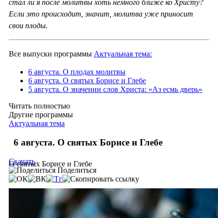
стал ли я после молитвы хоть немного ближе ко Христу?
Если это происходит, значит, молитва уже приносит
свои плоды.
Все выпуски программы
Актуальная тема:
6 августа. О плодах молитвы
6 августа. О святых Борисе и Глебе
5 августа. О значении слов Христа: «Аз есмь дверь»
Читать полностью
Другие программы
Актуальная тема
6 августа. О святых Борисе и Глебе
Скачать
О святых Борисе и Глебе
Поделиться