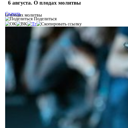
6 августа. О плодах молитвы
Скачать
О плодах молитвы
Поделиться