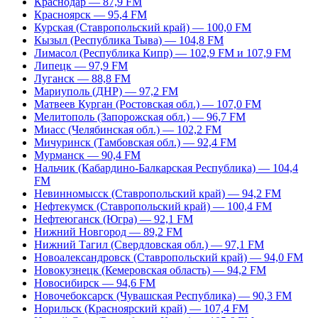
Краснодар — 87,9 FM
Красноярск — 95,4 FM
Курская (Ставропольский край) — 100,0 FM
Кызыл (Республика Тыва) — 104,8 FM
Лимасол (Республика Кипр) — 102,9 FM и 107,9 FM
Липецк — 97,9 FM
Луганск — 88,8 FM
Мариуполь (ДНР) — 97,2 FM
Матвеев Курган (Ростовская обл.) — 107,0 FM
Мелитополь (Запорожская обл.) — 96,7 FM
Миасс (Челябинская обл.) — 102,2 FM
Мичуринск (Тамбовская обл.) — 92,4 FM
Мурманск — 90,4 FM
Нальчик (Кабардино-Балкарская Республика) — 104,4
FM
Невинномысск (Ставропольский край) — 94,2 FM
Нефтекумск (Ставропольский край) — 100,4 FM
Нефтеюганск (Югра) — 92,1 FM
Нижний Новгород — 89,2 FM
Нижний Тагил (Свердловская обл.) — 97,1 FM
Новоалександровск (Ставропольский край) — 94,0 FM
Новокузнецк (Кемеровская область) — 94,2 FM
Новосибирск — 94,6 FM
Новочебоксарск (Чувашская Республика) — 90,3 FM
Норильск (Красноярский край) — 107,4 FM