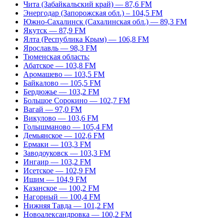
Чита (Забайкальский край) — 87,6 FM
Энергодар (Запорожская обл.) – 104,5 FM
Южно-Сахалинск (Сахалинская обл.) — 89,3 FM
Якутск — 87,9 FM
Ялта (Республика Крым) — 106,8 FM
Ярославль — 98,3 FM
Тюменская область:
Абатское — 103,8 FM
Аромашево — 103,5 FM
Байкалово — 105,5 FM
Бердюжье — 103,2 FM
Большое Сорокино — 102,7 FM
Вагай — 97,0 FM
Викулово — 103,6 FM
Голышманово — 105,4 FM
Демьянское — 102,6 FM
Ермаки — 103,3 FM
Заводоуковск — 103,3 FM
Ингаир — 103,2 FM
Исетское — 102,9 FM
Ишим — 104,9 FM
Казанское — 100,2 FM
Нагорный — 100,4 FM
Нижняя Тавда — 101,2 FM
Новоалександровка — 100,2 FM