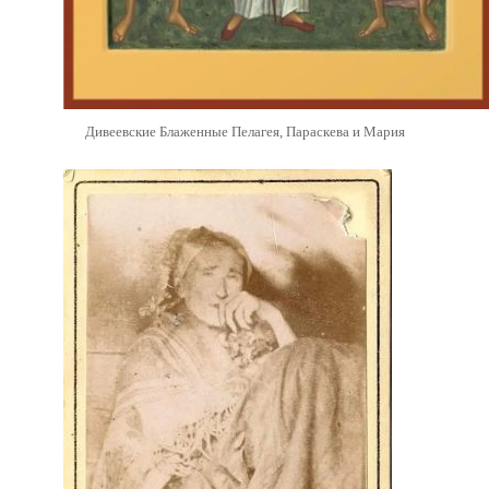
Дивеевские Блаженные Пелагея, Параскева и Мария