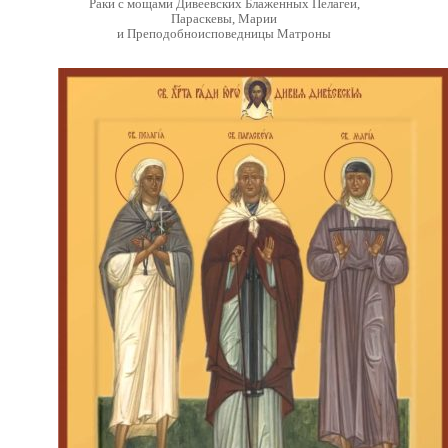
Раки с мощами Дивеевских Блаженных Пелагеи,
Параскевы, Марии
и Преподобноисповедницы Матроны