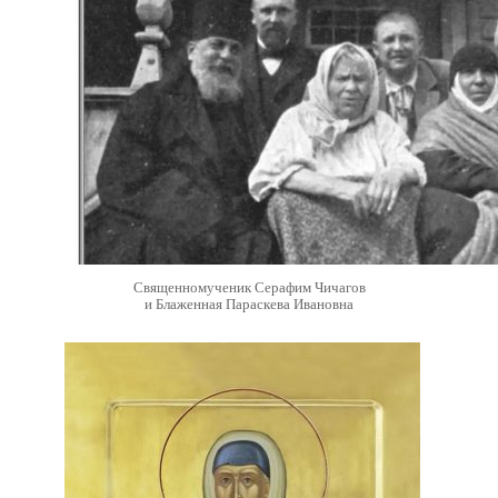
Священномученик Серафим Чичагов
и Блаженная Параскева Ивановна