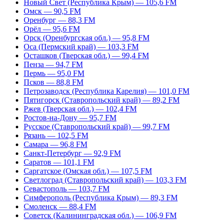
Новый Свет (Республика Крым) — 105,6 FM
Омск — 90,5 FM
Оренбург — 88,3 FM
Орёл — 95,6 FM
Орск (Оренбургская обл.) — 95,8 FM
Оса (Пермский край) — 103,3 FM
Осташков (Тверская обл.) — 99,4 FM
Пенза — 94,7 FM
Пермь — 95,0 FM
Псков — 88,8 FM
Петрозаводск (Республика Карелия) — 101,0 FM
Пятигорск (Ставропольский край) — 89,2 FM
Ржев (Тверская обл.) — 102,4 FM
Ростов-на-Дону — 95,7 FM
Русское (Ставропольский край) — 99,7 FM
Рязань — 102,5 FM
Самара — 96,8 FM
Санкт-Петербург — 92,9 FM
Саратов — 101,1 FM
Саргатское (Омская обл.) — 107,5 FM
Светлоград (Ставропольский край) — 103,3 FM
Севастополь — 103,7 FM
Симферополь (Республика Крым) — 89,3 FM
Смоленск — 88,4 FM
Советск (Калининградская обл.) — 106,9 FM