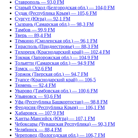
Ставрополь — 93,0 FM
Старый Оскол (Белгородская обл.) — 104,0 FM
Судак (Республика Крым) — 105,6 FM
Сургут (Югра) — 92,1 FM
Сызрань (Самарская обл.) — 98,3 FM
Тамбов — 99,9 FM
Тверь — 89,4 FM
Тёмкино (Смоленская обл.) — 96,1 FM
Тирасполь (Приднестровье) — 88,3 FM
Тихорецк (Краснодарский край) — 102,4 FM
Токмак (Запорожская обл.) — 104,9 FM
Тольятти (Самарская обл.) — 94,9 FM
Томск — 92,6 FM
Торжок (Тверская обл.) — 94,7 FM
Туапсе (Краснодарский край) — 106,5
Тюмень — 92,4 FM
Уварово (Тамбовская обл.) — 100,6 FM
Ульяновск — 93,6 FM
Уфа (Республика Башкортостан) — 98,8 FM
Феодосия (Республика Крым) — 106,1 FM
Хабаровск — 107,9 FM
Ханты-Мансийск (Югра) — 107,1 FM
Чебоксары (Чувашская Республика) — 90,3 FM
Челябинск — 88,4 FM
Череповец (Вологодская обл.) — 106,7 FM