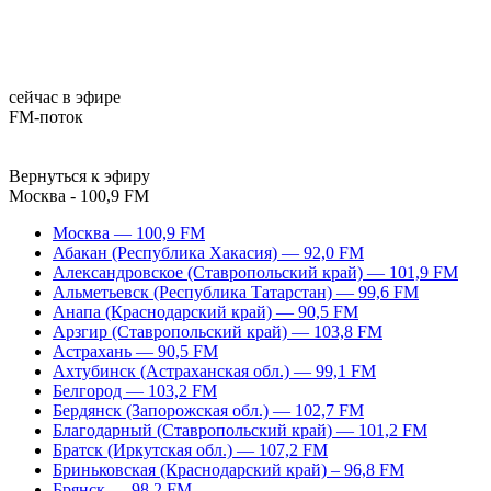
сейчас в эфире
FM-поток
Вернуться к эфиру
Москва - 100,9 FM
Москва — 100,9 FM
Абакан (Республика Хакасия) — 92,0 FM
Александровское (Ставропольский край) — 101,9 FM
Альметьевск (Республика Татарстан) — 99,6 FM
Анапа (Краснодарский край) — 90,5 FM
Арзгир (Ставропольский край) — 103,8 FM
Астрахань — 90,5 FM
Ахтубинск (Астраханская обл.) — 99,1 FM
Белгород — 103,2 FM
Бердянск (Запорожская обл.) — 102,7 FM
Благодарный (Ставропольский край) — 101,2 FM
Братск (Иркутская обл.) — 107,2 FM
Бриньковская (Краснодарский край) – 96,8 FM
Брянск — 98,2 FM