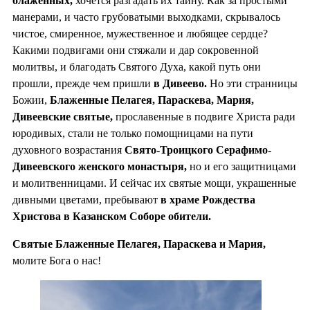
блаженных,
хочется разгадать их тайну. Как за простыми
манерами, и часто грубоватыми выходками, скрывалось
чистое, смиренное, мужественное и любящее сердце?
Какими подвигами они стяжали и дар сокровенной
молитвы, и благодать Святого Духа, какой путь они
прошли, прежде чем пришли
в Дивеево.
Но эти странницы
Божии,
Блаженные Пелагея, Параскева, Мария,
Дивеевские святые,
прославенные в подвиге Христа ради
юродивых, стали не только помощницами на пути
духовного возрастания
Свято-Троицкого Серафимо-
Дивеевского женского монастыря,
но и его защитницами
и молитвенницами. И сейчас их святые мощи, украшенные
дивными цветами, пребывают
в храме Рождества
Христова в Казанском Соборе обители.
Святые Блаженные Пелагея, Параскева и Мария,
молите Бога о нас!