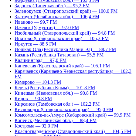
Жердевка (Тамбовская обл.) — 103,3 FM
Задонск (Липецкая обл.) — 95,2 FM
Зеленокумск (Ставропольский край) — 100,0 FM
Златоуст (Челябинская обл.) — 106,4 FM
Иваново — 99,7 FM
Ижевск (Удмуртия) — 97,0 FM
Изобильный (Ставропольский край) — 94,8 FM
Ипатово (Ставропольский край) — 105,3 FM
Иркутск — 88,5 FM
Йошкар-Ола (Республика Марий Эл) — 88,7 FM
Казань (Республика Татарстан) — 95,5 FM
Калининград — 97,0 FM
Каневская (Краснодарский край) — 105,1 FM
Карачаевск (Карачаево-Черкесская республика) — 102,3
FM
Кемерово — 104,3 FM
Керчь (Республика Крым) — 101,8 FM
Кинешма (Ивановская обл.) — 90,8 FM
Киров — 90,8 FM
Кирсанов (Тамбовская обл.) — 102,2 FM
Кисловодск (Ставропольский край) — 95,0 FM
Комсомольск-на-Амуре (Хабаровский край) — 99,9 FM
Копейск (Челябинская обл.) — 88,4 FM
Кострома — 92,0 FM
Красногвардейское (Ставропольский край) — 104,5 FM