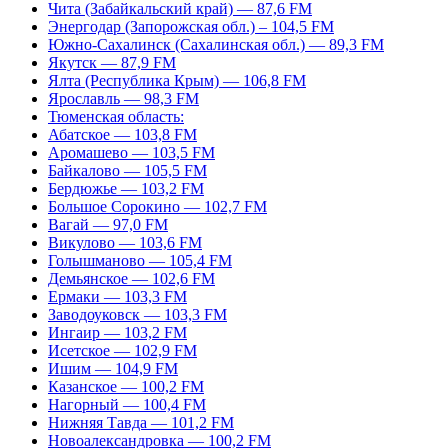
Чита (Забайкальский край) — 87,6 FM
Энергодар (Запорожская обл.) – 104,5 FM
Южно-Сахалинск (Сахалинская обл.) — 89,3 FM
Якутск — 87,9 FM
Ялта (Республика Крым) — 106,8 FM
Ярославль — 98,3 FM
Тюменская область:
Абатское — 103,8 FM
Аромашево — 103,5 FM
Байкалово — 105,5 FM
Бердюжье — 103,2 FM
Большое Сорокино — 102,7 FM
Вагай — 97,0 FM
Викулово — 103,6 FM
Голышманово — 105,4 FM
Демьянское — 102,6 FM
Ермаки — 103,3 FM
Заводоуковск — 103,3 FM
Ингаир — 103,2 FM
Исетское — 102,9 FM
Ишим — 104,9 FM
Казанское — 100,2 FM
Нагорный — 100,4 FM
Нижняя Тавда — 101,2 FM
Новоалександровка — 100,2 FM