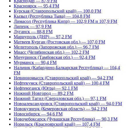
Краснодар — 87,9 FM
Красноярск — 95,4 FM
Курская (Ставропольский край) — 100,0 FM
Кызыл (Республика Тыва) — 104,8 FM
Лимасол (Республика Кипр) — 102,9 FM и 107,9 FM
Липецк — 97,9 FM
Луганск — 88,8 FM
Мариуполь (ДНР) — 97,2 FM
Матвеев Курган (Ростовская обл.) — 107,0 FM
Мелитополь (Запорожская обл.) — 96,7 FM
Миасс (Челябинская обл.) — 102,2 FM
Мичуринск (Тамбовская обл.) — 92,4 FM
Мурманск — 90,4 FM
Нальчик (Кабардино-Балкарская Республика) — 104,4
FM
Невинномысск (Ставропольский край) — 94,2 FM
Нефтекумск (Ставропольский край) — 100,4 FM
Нефтеюганск (Югра) — 92,1 FM
Нижний Новгород — 89,2 FM
Нижний Тагил (Свердловская обл.) — 97,1 FM
Новоалександровск (Ставропольский край) — 94,0 FM
Новокузнецк (Кемеровская область) — 94,2 FM
Новосибирск — 94,6 FM
Новочебоксарск (Чувашская Республика) — 90,3 FM
Норильск (Красноярский край) — 107,4 FM