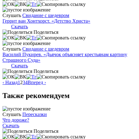
Слушать
Свидание с шедевром
Геррит ван Хонтхорст. «Детство Христа»
Скачать
Поделиться
Слушать
Свидание с шедевром
Василий Пукирев. «Дьячок объясняет крестьянам картину
Страшного Суда»
Скачать
Поделиться
‹ Назад
1
2
3
4
Вперед ›
Также рекомендуем
Слушать
Пересказки
Что дороже?
Скачать
Поделиться