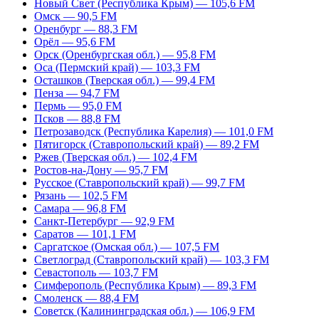
Новый Свет (Республика Крым) — 105,6 FM
Омск — 90,5 FM
Оренбург — 88,3 FM
Орёл — 95,6 FM
Орск (Оренбургская обл.) — 95,8 FM
Оса (Пермский край) — 103,3 FM
Осташков (Тверская обл.) — 99,4 FM
Пенза — 94,7 FM
Пермь — 95,0 FM
Псков — 88,8 FM
Петрозаводск (Республика Карелия) — 101,0 FM
Пятигорск (Ставропольский край) — 89,2 FM
Ржев (Тверская обл.) — 102,4 FM
Ростов-на-Дону — 95,7 FM
Русское (Ставропольский край) — 99,7 FM
Рязань — 102,5 FM
Самара — 96,8 FM
Санкт-Петербург — 92,9 FM
Саратов — 101,1 FM
Саргатское (Омская обл.) — 107,5 FM
Светлоград (Ставропольский край) — 103,3 FM
Севастополь — 103,7 FM
Симферополь (Республика Крым) — 89,3 FM
Смоленск — 88,4 FM
Советск (Калининградская обл.) — 106,9 FM