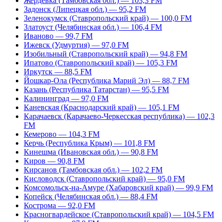
Жердевка (Тамбовская обл.) — 103,3 FM
Задонск (Липецкая обл.) — 95,2 FM
Зеленокумск (Ставропольский край) — 100,0 FM
Златоуст (Челябинская обл.) — 106,4 FM
Иваново — 99,7 FM
Ижевск (Удмуртия) — 97,0 FM
Изобильный (Ставропольский край) — 94,8 FM
Ипатово (Ставропольский край) — 105,3 FM
Иркутск — 88,5 FM
Йошкар-Ола (Республика Марий Эл) — 88,7 FM
Казань (Республика Татарстан) — 95,5 FM
Калининград — 97,0 FM
Каневская (Краснодарский край) — 105,1 FM
Карачаевск (Карачаево-Черкесская республика) — 102,3
FM
Кемерово — 104,3 FM
Керчь (Республика Крым) — 101,8 FM
Кинешма (Ивановская обл.) — 90,8 FM
Киров — 90,8 FM
Кирсанов (Тамбовская обл.) — 102,2 FM
Кисловодск (Ставропольский край) — 95,0 FM
Комсомольск-на-Амуре (Хабаровский край) — 99,9 FM
Копейск (Челябинская обл.) — 88,4 FM
Кострома — 92,0 FM
Красногвардейское (Ставропольский край) — 104,5 FM