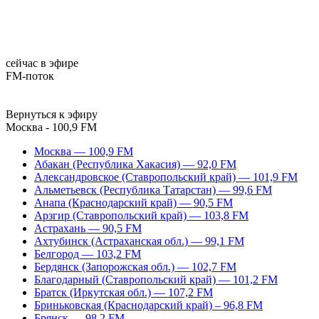
сейчас в эфире
FM-поток
Вернуться к эфиру
Москва - 100,9 FM
Москва — 100,9 FM
Абакан (Республика Хакасия) — 92,0 FM
Александровское (Ставропольский край) — 101,9 FM
Альметьевск (Республика Татарстан) — 99,6 FM
Анапа (Краснодарский край) — 90,5 FM
Арзгир (Ставропольский край) — 103,8 FM
Астрахань — 90,5 FM
Ахтубинск (Астраханская обл.) — 99,1 FM
Белгород — 103,2 FM
Бердянск (Запорожская обл.) — 102,7 FM
Благодарный (Ставропольский край) — 101,2 FM
Братск (Иркутская обл.) — 107,2 FM
Бриньковская (Краснодарский край) – 96,8 FM
Брянск — 98,2 FM