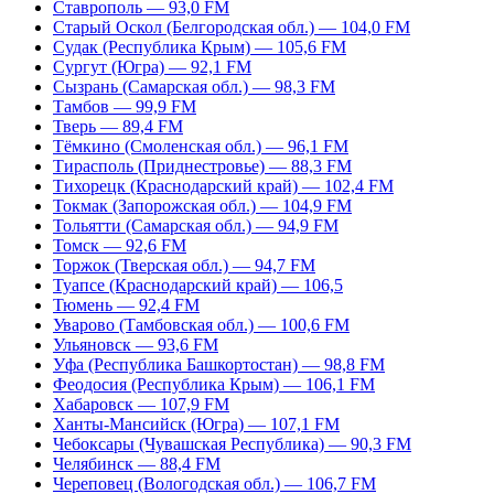
Ставрополь — 93,0 FM
Старый Оскол (Белгородская обл.) — 104,0 FM
Судак (Республика Крым) — 105,6 FM
Сургут (Югра) — 92,1 FM
Сызрань (Самарская обл.) — 98,3 FM
Тамбов — 99,9 FM
Тверь — 89,4 FM
Тёмкино (Смоленская обл.) — 96,1 FM
Тирасполь (Приднестровье) — 88,3 FM
Тихорецк (Краснодарский край) — 102,4 FM
Токмак (Запорожская обл.) — 104,9 FM
Тольятти (Самарская обл.) — 94,9 FM
Томск — 92,6 FM
Торжок (Тверская обл.) — 94,7 FM
Туапсе (Краснодарский край) — 106,5
Тюмень — 92,4 FM
Уварово (Тамбовская обл.) — 100,6 FM
Ульяновск — 93,6 FM
Уфа (Республика Башкортостан) — 98,8 FM
Феодосия (Республика Крым) — 106,1 FM
Хабаровск — 107,9 FM
Ханты-Мансийск (Югра) — 107,1 FM
Чебоксары (Чувашская Республика) — 90,3 FM
Челябинск — 88,4 FM
Череповец (Вологодская обл.) — 106,7 FM