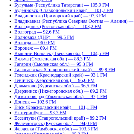
Бугульма (Республика Татарстан) — 105,9 FM
Буденновск (Ставропольский край) — 101,7 FM
Владивосток (Приморский край) — 97,3 FM
Владикавказ (Республика Северная Осетия — Алания) —
Волгодонск (Ростовская обл.) — 103,2 FM
Волгоград — 92,6 FM
Волноваха (ДНР) — 99,5 FM
Вологда — 96,0 FM
Воронеж — 89,4 FM
Вышний Волочек (Тверская обл.) — 104,5 FM
Вязьма (Смоленская обл.) — 88,3 FM
Гагарин (Смоленская обл.) — 95,3 FM
Галюгаевская (Ставропольский край) — 89,8 FM
Геленджик (Краснодарский край) — 93,1 FM
Геническ (Херсонская обл.) — 96,6 FM
Далматово (Курганская обл.) — 96,5 FM
Дзержинск (Нижегородская обл.) — 89,2 FM
Димитровград (Ульяновская обл.) — 97,1 FM
Донецк — 102,6 FM
Ейск (Краснодарский край) — 101,1 FM
Екатеринбург — 93,7 FM
Ессентуки (Ставропольский край) – 89,2 FM
Железногорск (Курская обл.) — 94,0 FM
Жердевка (Тамбовская обл.) — 103,3 FM