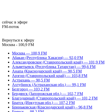
сейчас в эфире
FM-поток
Вернуться к эфиру
Москва - 100,9 FM
Москва — 100,9 FM
Абакан (Республика Хакасия) — 92,0 FM
Александровское (Ставропольский край) — 101,9 FM
Альметьевск (Республика Татарстан) — 99,6 FM
Анапа (Краснодарский край) — 90,5 FM
Арзгир (Ставропольский край) — 103,8 FM
Астрахань — 90,5 FM
Ахтубинск (Астраханская обл.) — 99,1 FM
Белгород — 103,2 FM
Бердянск (Запорожская обл.) — 102,7 FM
Благодарный (Ставропольский край) — 101,2 FM
Братск (Иркутская обл.) — 107,2 FM
Бриньковская (Краснодарский край) – 96,8 FM
Брянск — 98,2 FM