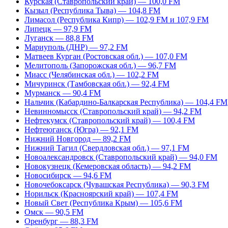
Курская (Ставропольский край) — 100,0 FM
Кызыл (Республика Тыва) — 104,8 FM
Лимасол (Республика Кипр) — 102,9 FM и 107,9 FM
Липецк — 97,9 FM
Луганск — 88,8 FM
Мариуполь (ДНР) — 97,2 FM
Матвеев Курган (Ростовская обл.) — 107,0 FM
Мелитополь (Запорожская обл.) — 96,7 FM
Миасс (Челябинская обл.) — 102,2 FM
Мичуринск (Тамбовская обл.) — 92,4 FM
Мурманск — 90,4 FM
Нальчик (Кабардино-Балкарская Республика) — 104,4 FM
Невинномысск (Ставропольский край) — 94,2 FM
Нефтекумск (Ставропольский край) — 100,4 FM
Нефтеюганск (Югра) — 92,1 FM
Нижний Новгород — 89,2 FM
Нижний Тагил (Свердловская обл.) — 97,1 FM
Новоалександровск (Ставропольский край) — 94,0 FM
Новокузнецк (Кемеровская область) — 94,2 FM
Новосибирск — 94,6 FM
Новочебоксарск (Чувашская Республика) — 90,3 FM
Норильск (Красноярский край) — 107,4 FM
Новый Свет (Республика Крым) — 105,6 FM
Омск — 90,5 FM
Оренбург — 88,3 FM