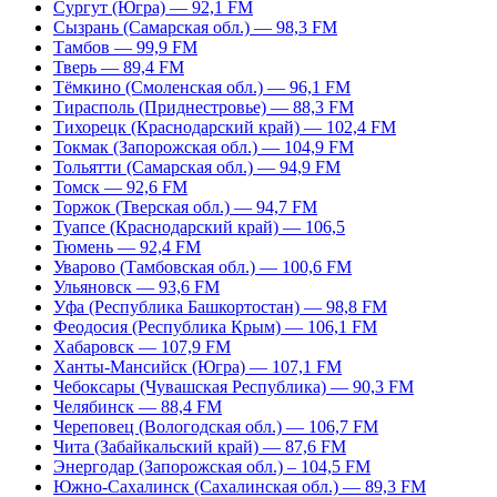
Сургут (Югра) — 92,1 FM
Сызрань (Самарская обл.) — 98,3 FM
Тамбов — 99,9 FM
Тверь — 89,4 FM
Тёмкино (Смоленская обл.) — 96,1 FM
Тирасполь (Приднестровье) — 88,3 FM
Тихорецк (Краснодарский край) — 102,4 FM
Токмак (Запорожская обл.) — 104,9 FM
Тольятти (Самарская обл.) — 94,9 FM
Томск — 92,6 FM
Торжок (Тверская обл.) — 94,7 FM
Туапсе (Краснодарский край) — 106,5
Тюмень — 92,4 FM
Уварово (Тамбовская обл.) — 100,6 FM
Ульяновск — 93,6 FM
Уфа (Республика Башкортостан) — 98,8 FM
Феодосия (Республика Крым) — 106,1 FM
Хабаровск — 107,9 FM
Ханты-Мансийск (Югра) — 107,1 FM
Чебоксары (Чувашская Республика) — 90,3 FM
Челябинск — 88,4 FM
Череповец (Вологодская обл.) — 106,7 FM
Чита (Забайкальский край) — 87,6 FM
Энергодар (Запорожская обл.) – 104,5 FM
Южно-Сахалинск (Сахалинская обл.) — 89,3 FM