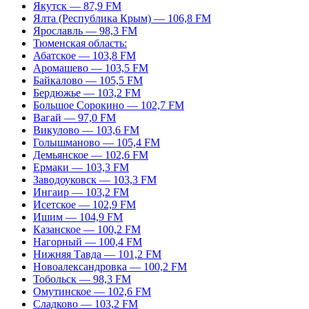
Якутск — 87,9 FM
Ялта (Республика Крым) — 106,8 FM
Ярославль — 98,3 FM
Тюменская область:
Абатское — 103,8 FM
Аромашево — 103,5 FM
Байкалово — 105,5 FM
Бердюжье — 103,2 FM
Большое Сорокино — 102,7 FM
Вагай — 97,0 FM
Викулово — 103,6 FM
Голышманово — 105,4 FM
Демьянское — 102,6 FM
Ермаки — 103,3 FM
Заводоуковск — 103,3 FM
Ингаир — 103,2 FM
Исетское — 102,9 FM
Ишим — 104,9 FM
Казанское — 100,2 FM
Нагорный — 100,4 FM
Нижняя Тавда — 101,2 FM
Новоалександровка — 100,2 FM
Тобольск — 98,3 FM
Омутинское — 102,6 FM
Сладково — 103,2 FM