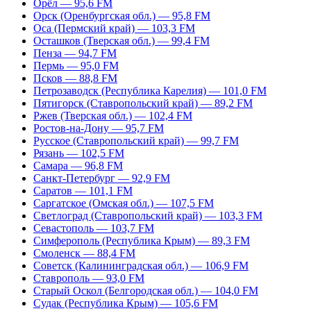
Орёл — 95,6 FM
Орск (Оренбургская обл.) — 95,8 FM
Оса (Пермский край) — 103,3 FM
Осташков (Тверская обл.) — 99,4 FM
Пенза — 94,7 FM
Пермь — 95,0 FM
Псков — 88,8 FM
Петрозаводск (Республика Карелия) — 101,0 FM
Пятигорск (Ставропольский край) — 89,2 FM
Ржев (Тверская обл.) — 102,4 FM
Ростов-на-Дону — 95,7 FM
Русское (Ставропольский край) — 99,7 FM
Рязань — 102,5 FM
Самара — 96,8 FM
Санкт-Петербург — 92,9 FM
Саратов — 101,1 FM
Саргатское (Омская обл.) — 107,5 FM
Светлоград (Ставропольский край) — 103,3 FM
Севастополь — 103,7 FM
Симферополь (Республика Крым) — 89,3 FM
Смоленск — 88,4 FM
Советск (Калининградская обл.) — 106,9 FM
Ставрополь — 93,0 FM
Старый Оскол (Белгородская обл.) — 104,0 FM
Судак (Республика Крым) — 105,6 FM