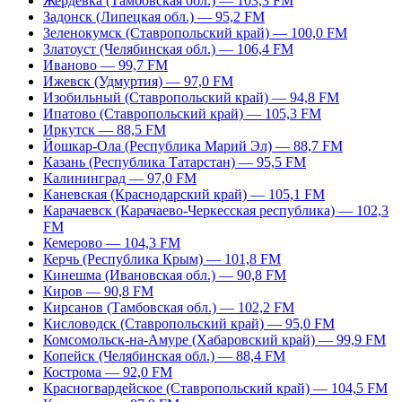
Жердевка (Тамбовская обл.) — 103,3 FM
Задонск (Липецкая обл.) — 95,2 FM
Зеленокумск (Ставропольский край) — 100,0 FM
Златоуст (Челябинская обл.) — 106,4 FM
Иваново — 99,7 FM
Ижевск (Удмуртия) — 97,0 FM
Изобильный (Ставропольский край) — 94,8 FM
Ипатово (Ставропольский край) — 105,3 FM
Иркутск — 88,5 FM
Йошкар-Ола (Республика Марий Эл) — 88,7 FM
Казань (Республика Татарстан) — 95,5 FM
Калининград — 97,0 FM
Каневская (Краснодарский край) — 105,1 FM
Карачаевск (Карачаево-Черкесская республика) — 102,3
FM
Кемерово — 104,3 FM
Керчь (Республика Крым) — 101,8 FM
Кинешма (Ивановская обл.) — 90,8 FM
Киров — 90,8 FM
Кирсанов (Тамбовская обл.) — 102,2 FM
Кисловодск (Ставропольский край) — 95,0 FM
Комсомольск-на-Амуре (Хабаровский край) — 99,9 FM
Копейск (Челябинская обл.) — 88,4 FM
Кострома — 92,0 FM
Красногвардейское (Ставропольский край) — 104,5 FM