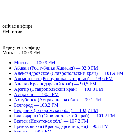
сейчас в эфире
FM-поток
Вернуться к эфиру
Москва - 100,9 FM
Москва — 100,9 FM
Абакан (Республика Хакасия) — 92,0 FM
Александровское (Ставропольский край) — 101,9 FM
Альметьевск (Республика Татарстан) — 99,6 FM
Анапа (Краснодарский край) — 90,5 FM
Арзгир (Ставропольский край) — 103,8 FM
Астрахань — 90,5 FM
Ахтубинск (Астраханская обл.) — 99,1 FM
Белгород — 103,2 FM
Бердянск (Запорожская обл.) — 102,7 FM
Благодарный (Ставропольский край) — 101,2 FM
Братск (Иркутская обл.) — 107,2 FM
Бриньковская (Краснодарский край) – 96,8 FM
Брянск — 98,2 FM