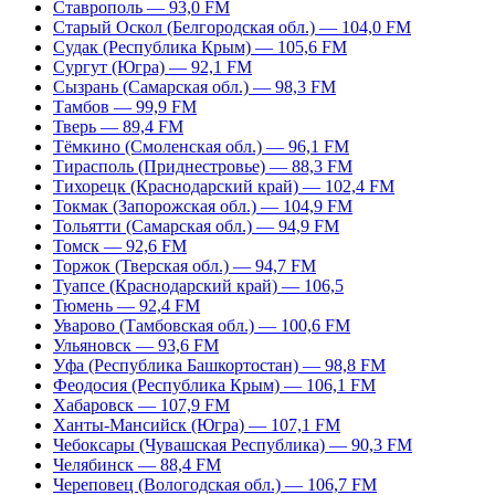
Ставрополь — 93,0 FM
Старый Оскол (Белгородская обл.) — 104,0 FM
Судак (Республика Крым) — 105,6 FM
Сургут (Югра) — 92,1 FM
Сызрань (Самарская обл.) — 98,3 FM
Тамбов — 99,9 FM
Тверь — 89,4 FM
Тёмкино (Смоленская обл.) — 96,1 FM
Тирасполь (Приднестровье) — 88,3 FM
Тихорецк (Краснодарский край) — 102,4 FM
Токмак (Запорожская обл.) — 104,9 FM
Тольятти (Самарская обл.) — 94,9 FM
Томск — 92,6 FM
Торжок (Тверская обл.) — 94,7 FM
Туапсе (Краснодарский край) — 106,5
Тюмень — 92,4 FM
Уварово (Тамбовская обл.) — 100,6 FM
Ульяновск — 93,6 FM
Уфа (Республика Башкортостан) — 98,8 FM
Феодосия (Республика Крым) — 106,1 FM
Хабаровск — 107,9 FM
Ханты-Мансийск (Югра) — 107,1 FM
Чебоксары (Чувашская Республика) — 90,3 FM
Челябинск — 88,4 FM
Череповец (Вологодская обл.) — 106,7 FM