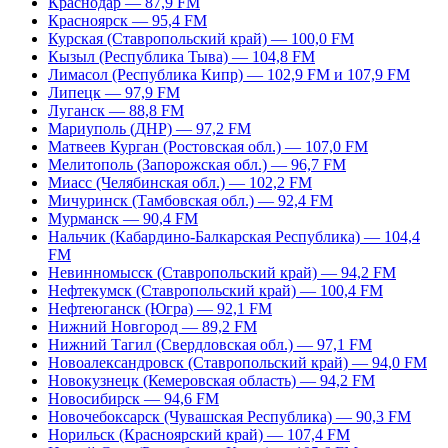
Краснодар — 87,9 FM
Красноярск — 95,4 FM
Курская (Ставропольский край) — 100,0 FM
Кызыл (Республика Тыва) — 104,8 FM
Лимасол (Республика Кипр) — 102,9 FM и 107,9 FM
Липецк — 97,9 FM
Луганск — 88,8 FM
Мариуполь (ДНР) — 97,2 FM
Матвеев Курган (Ростовская обл.) — 107,0 FM
Мелитополь (Запорожская обл.) — 96,7 FM
Миасс (Челябинская обл.) — 102,2 FM
Мичуринск (Тамбовская обл.) — 92,4 FM
Мурманск — 90,4 FM
Нальчик (Кабардино-Балкарская Республика) — 104,4
FM
Невинномысск (Ставропольский край) — 94,2 FM
Нефтекумск (Ставропольский край) — 100,4 FM
Нефтеюганск (Югра) — 92,1 FM
Нижний Новгород — 89,2 FM
Нижний Тагил (Свердловская обл.) — 97,1 FM
Новоалександровск (Ставропольский край) — 94,0 FM
Новокузнецк (Кемеровская область) — 94,2 FM
Новосибирск — 94,6 FM
Новочебоксарск (Чувашская Республика) — 90,3 FM
Норильск (Красноярский край) — 107,4 FM