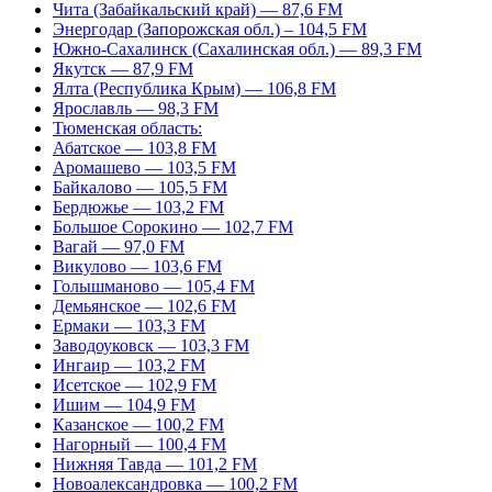
Чита (Забайкальский край) — 87,6 FM
Энергодар (Запорожская обл.) – 104,5 FM
Южно-Сахалинск (Сахалинская обл.) — 89,3 FM
Якутск — 87,9 FM
Ялта (Республика Крым) — 106,8 FM
Ярославль — 98,3 FM
Тюменская область:
Абатское — 103,8 FM
Аромашево — 103,5 FM
Байкалово — 105,5 FM
Бердюжье — 103,2 FM
Большое Сорокино — 102,7 FM
Вагай — 97,0 FM
Викулово — 103,6 FM
Голышманово — 105,4 FM
Демьянское — 102,6 FM
Ермаки — 103,3 FM
Заводоуковск — 103,3 FM
Ингаир — 103,2 FM
Исетское — 102,9 FM
Ишим — 104,9 FM
Казанское — 100,2 FM
Нагорный — 100,4 FM
Нижняя Тавда — 101,2 FM
Новоалександровка — 100,2 FM