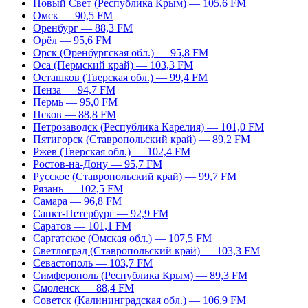
Новый Свет (Республика Крым) — 105,6 FM
Омск — 90,5 FM
Оренбург — 88,3 FM
Орёл — 95,6 FM
Орск (Оренбургская обл.) — 95,8 FM
Оса (Пермский край) — 103,3 FM
Осташков (Тверская обл.) — 99,4 FM
Пенза — 94,7 FM
Пермь — 95,0 FM
Псков — 88,8 FM
Петрозаводск (Республика Карелия) — 101,0 FM
Пятигорск (Ставропольский край) — 89,2 FM
Ржев (Тверская обл.) — 102,4 FM
Ростов-на-Дону — 95,7 FM
Русское (Ставропольский край) — 99,7 FM
Рязань — 102,5 FM
Самара — 96,8 FM
Санкт-Петербург — 92,9 FM
Саратов — 101,1 FM
Саргатское (Омская обл.) — 107,5 FM
Светлоград (Ставропольский край) — 103,3 FM
Севастополь — 103,7 FM
Симферополь (Республика Крым) — 89,3 FM
Смоленск — 88,4 FM
Советск (Калининградская обл.) — 106,9 FM