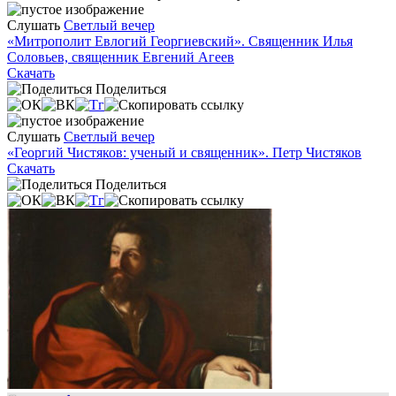
Слушать
Светлый вечер
«Митрополит Евлогий Георгиевский». Священник Илья
Соловьев, священник Евгений Агеев
Скачать
Поделиться
Слушать
Светлый вечер
«Георгий Чистяков: ученый и священник». Петр Чистяков
Скачать
Поделиться