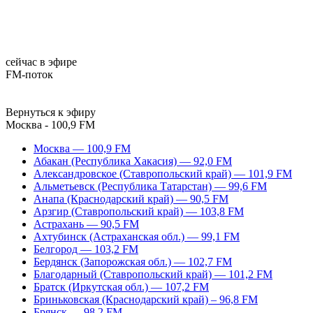
сейчас в эфире
FM-поток
Вернуться к эфиру
Москва - 100,9 FM
Москва — 100,9 FM
Абакан (Республика Хакасия) — 92,0 FM
Александровское (Ставропольский край) — 101,9 FM
Альметьевск (Республика Татарстан) — 99,6 FM
Анапа (Краснодарский край) — 90,5 FM
Арзгир (Ставропольский край) — 103,8 FM
Астрахань — 90,5 FM
Ахтубинск (Астраханская обл.) — 99,1 FM
Белгород — 103,2 FM
Бердянск (Запорожская обл.) — 102,7 FM
Благодарный (Ставропольский край) — 101,2 FM
Братск (Иркутская обл.) — 107,2 FM
Бриньковская (Краснодарский край) – 96,8 FM
Брянск — 98,2 FM