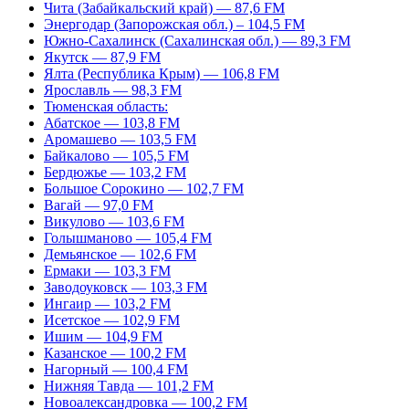
Чита (Забайкальский край) — 87,6 FM
Энергодар (Запорожская обл.) – 104,5 FM
Южно-Сахалинск (Сахалинская обл.) — 89,3 FM
Якутск — 87,9 FM
Ялта (Республика Крым) — 106,8 FM
Ярославль — 98,3 FM
Тюменская область:
Абатское — 103,8 FM
Аромашево — 103,5 FM
Байкалово — 105,5 FM
Бердюжье — 103,2 FM
Большое Сорокино — 102,7 FM
Вагай — 97,0 FM
Викулово — 103,6 FM
Голышманово — 105,4 FM
Демьянское — 102,6 FM
Ермаки — 103,3 FM
Заводоуковск — 103,3 FM
Ингаир — 103,2 FM
Исетское — 102,9 FM
Ишим — 104,9 FM
Казанское — 100,2 FM
Нагорный — 100,4 FM
Нижняя Тавда — 101,2 FM
Новоалександровка — 100,2 FM