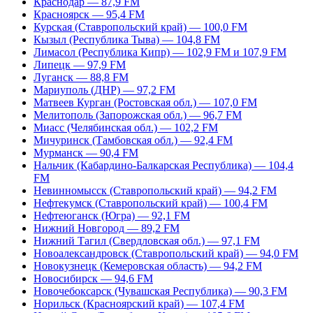
Краснодар — 87,9 FM
Красноярск — 95,4 FM
Курская (Ставропольский край) — 100,0 FM
Кызыл (Республика Тыва) — 104,8 FM
Лимасол (Республика Кипр) — 102,9 FM и 107,9 FM
Липецк — 97,9 FM
Луганск — 88,8 FM
Мариуполь (ДНР) — 97,2 FM
Матвеев Курган (Ростовская обл.) — 107,0 FM
Мелитополь (Запорожская обл.) — 96,7 FM
Миасс (Челябинская обл.) — 102,2 FM
Мичуринск (Тамбовская обл.) — 92,4 FM
Мурманск — 90,4 FM
Нальчик (Кабардино-Балкарская Республика) — 104,4
FM
Невинномысск (Ставропольский край) — 94,2 FM
Нефтекумск (Ставропольский край) — 100,4 FM
Нефтеюганск (Югра) — 92,1 FM
Нижний Новгород — 89,2 FM
Нижний Тагил (Свердловская обл.) — 97,1 FM
Новоалександровск (Ставропольский край) — 94,0 FM
Новокузнецк (Кемеровская область) — 94,2 FM
Новосибирск — 94,6 FM
Новочебоксарск (Чувашская Республика) — 90,3 FM
Норильск (Красноярский край) — 107,4 FM