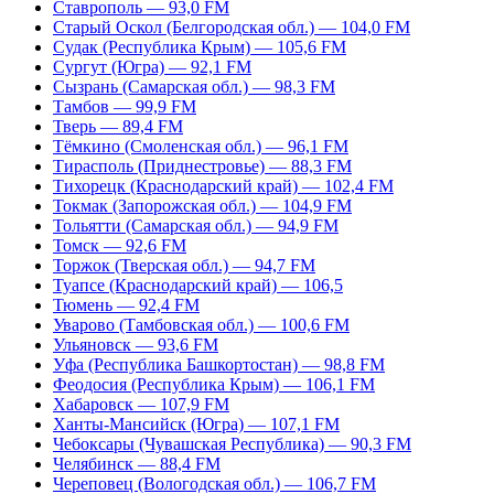
Ставрополь — 93,0 FM
Старый Оскол (Белгородская обл.) — 104,0 FM
Судак (Республика Крым) — 105,6 FM
Сургут (Югра) — 92,1 FM
Сызрань (Самарская обл.) — 98,3 FM
Тамбов — 99,9 FM
Тверь — 89,4 FM
Тёмкино (Смоленская обл.) — 96,1 FM
Тирасполь (Приднестровье) — 88,3 FM
Тихорецк (Краснодарский край) — 102,4 FM
Токмак (Запорожская обл.) — 104,9 FM
Тольятти (Самарская обл.) — 94,9 FM
Томск — 92,6 FM
Торжок (Тверская обл.) — 94,7 FM
Туапсе (Краснодарский край) — 106,5
Тюмень — 92,4 FM
Уварово (Тамбовская обл.) — 100,6 FM
Ульяновск — 93,6 FM
Уфа (Республика Башкортостан) — 98,8 FM
Феодосия (Республика Крым) — 106,1 FM
Хабаровск — 107,9 FM
Ханты-Мансийск (Югра) — 107,1 FM
Чебоксары (Чувашская Республика) — 90,3 FM
Челябинск — 88,4 FM
Череповец (Вологодская обл.) — 106,7 FM