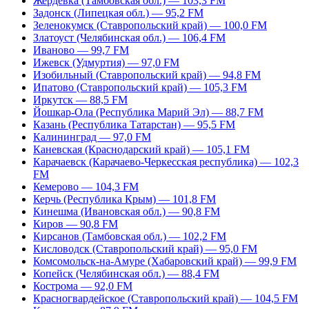
Жердевка (Тамбовская обл.) — 103,3 FM
Задонск (Липецкая обл.) — 95,2 FM
Зеленокумск (Ставропольский край) — 100,0 FM
Златоуст (Челябинская обл.) — 106,4 FM
Иваново — 99,7 FM
Ижевск (Удмуртия) — 97,0 FM
Изобильный (Ставропольский край) — 94,8 FM
Ипатово (Ставропольский край) — 105,3 FM
Иркутск — 88,5 FM
Йошкар-Ола (Республика Марий Эл) — 88,7 FM
Казань (Республика Татарстан) — 95,5 FM
Калининград — 97,0 FM
Каневская (Краснодарский край) — 105,1 FM
Карачаевск (Карачаево-Черкесская республика) — 102,3
FM
Кемерово — 104,3 FM
Керчь (Республика Крым) — 101,8 FM
Кинешма (Ивановская обл.) — 90,8 FM
Киров — 90,8 FM
Кирсанов (Тамбовская обл.) — 102,2 FM
Кисловодск (Ставропольский край) — 95,0 FM
Комсомольск-на-Амуре (Хабаровский край) — 99,9 FM
Копейск (Челябинская обл.) — 88,4 FM
Кострома — 92,0 FM
Красногвардейское (Ставропольский край) — 104,5 FM