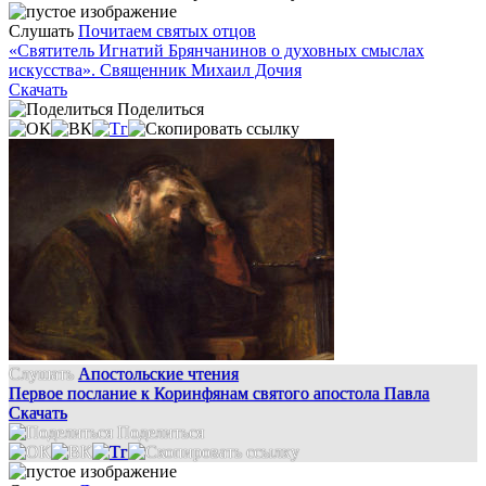
Слушать
Почитаем святых отцов
«Святитель Игнатий Брянчанинов о духовных смыслах
искусства». Священник Михаил Дочия
Скачать
Поделиться
Слушать
Апостольские чтения
Первое послание к Коринфянам святого апостола Павла
Скачать
Поделиться