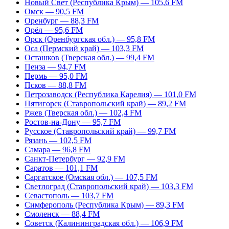
Новый Свет (Республика Крым) — 105,6 FM
Омск — 90,5 FM
Оренбург — 88,3 FM
Орёл — 95,6 FM
Орск (Оренбургская обл.) — 95,8 FM
Оса (Пермский край) — 103,3 FM
Осташков (Тверская обл.) — 99,4 FM
Пенза — 94,7 FM
Пермь — 95,0 FM
Псков — 88,8 FM
Петрозаводск (Республика Карелия) — 101,0 FM
Пятигорск (Ставропольский край) — 89,2 FM
Ржев (Тверская обл.) — 102,4 FM
Ростов-на-Дону — 95,7 FM
Русское (Ставропольский край) — 99,7 FM
Рязань — 102,5 FM
Самара — 96,8 FM
Санкт-Петербург — 92,9 FM
Саратов — 101,1 FM
Саргатское (Омская обл.) — 107,5 FM
Светлоград (Ставропольский край) — 103,3 FM
Севастополь — 103,7 FM
Симферополь (Республика Крым) — 89,3 FM
Смоленск — 88,4 FM
Советск (Калининградская обл.) — 106,9 FM