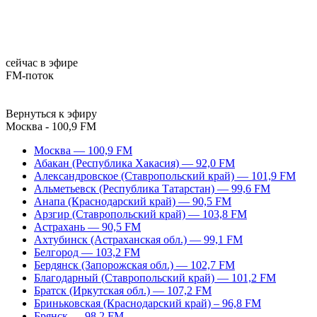
сейчас в эфире
FM-поток
Вернуться к эфиру
Москва - 100,9 FM
Москва — 100,9 FM
Абакан (Республика Хакасия) — 92,0 FM
Александровское (Ставропольский край) — 101,9 FM
Альметьевск (Республика Татарстан) — 99,6 FM
Анапа (Краснодарский край) — 90,5 FM
Арзгир (Ставропольский край) — 103,8 FM
Астрахань — 90,5 FM
Ахтубинск (Астраханская обл.) — 99,1 FM
Белгород — 103,2 FM
Бердянск (Запорожская обл.) — 102,7 FM
Благодарный (Ставропольский край) — 101,2 FM
Братск (Иркутская обл.) — 107,2 FM
Бриньковская (Краснодарский край) – 96,8 FM
Брянск — 98,2 FM