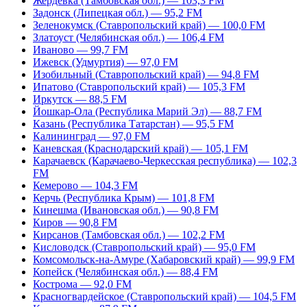
Жердевка (Тамбовская обл.) — 103,3 FM
Задонск (Липецкая обл.) — 95,2 FM
Зеленокумск (Ставропольский край) — 100,0 FM
Златоуст (Челябинская обл.) — 106,4 FM
Иваново — 99,7 FM
Ижевск (Удмуртия) — 97,0 FM
Изобильный (Ставропольский край) — 94,8 FM
Ипатово (Ставропольский край) — 105,3 FM
Иркутск — 88,5 FM
Йошкар-Ола (Республика Марий Эл) — 88,7 FM
Казань (Республика Татарстан) — 95,5 FM
Калининград — 97,0 FM
Каневская (Краснодарский край) — 105,1 FM
Карачаевск (Карачаево-Черкесская республика) — 102,3
FM
Кемерово — 104,3 FM
Керчь (Республика Крым) — 101,8 FM
Кинешма (Ивановская обл.) — 90,8 FM
Киров — 90,8 FM
Кирсанов (Тамбовская обл.) — 102,2 FM
Кисловодск (Ставропольский край) — 95,0 FM
Комсомольск-на-Амуре (Хабаровский край) — 99,9 FM
Копейск (Челябинская обл.) — 88,4 FM
Кострома — 92,0 FM
Красногвардейское (Ставропольский край) — 104,5 FM