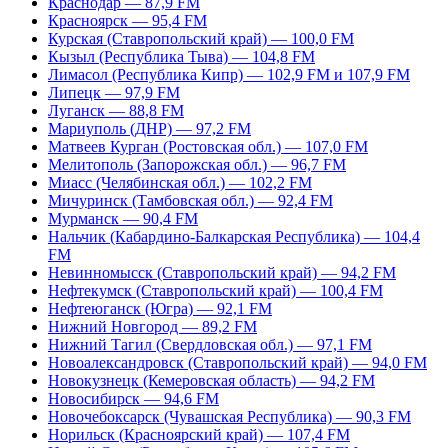
Краснодар — 87,9 FM
Красноярск — 95,4 FM
Курская (Ставропольский край) — 100,0 FM
Кызыл (Республика Тыва) — 104,8 FM
Лимасол (Республика Кипр) — 102,9 FM и 107,9 FM
Липецк — 97,9 FM
Луганск — 88,8 FM
Мариуполь (ДНР) — 97,2 FM
Матвеев Курган (Ростовская обл.) — 107,0 FM
Мелитополь (Запорожская обл.) — 96,7 FM
Миасс (Челябинская обл.) — 102,2 FM
Мичуринск (Тамбовская обл.) — 92,4 FM
Мурманск — 90,4 FM
Нальчик (Кабардино-Балкарская Республика) — 104,4
FM
Невинномысск (Ставропольский край) — 94,2 FM
Нефтекумск (Ставропольский край) — 100,4 FM
Нефтеюганск (Югра) — 92,1 FM
Нижний Новгород — 89,2 FM
Нижний Тагил (Свердловская обл.) — 97,1 FM
Новоалександровск (Ставропольский край) — 94,0 FM
Новокузнецк (Кемеровская область) — 94,2 FM
Новосибирск — 94,6 FM
Новочебоксарск (Чувашская Республика) — 90,3 FM
Норильск (Красноярский край) — 107,4 FM