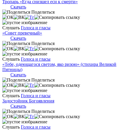
Тропарь «Егда снизшел еси к смерти»
Скачать
Поделиться
Слушать
Голоса и гласы
«Совет превечный»
Скачать
Поделиться
Слушать
Голоса и гласы
«Тебе, одеющагося светом, яко ризою» (стихира Великой
Пятницы)
Скачать
Поделиться
Слушать
Голоса и гласы
Задостойник Богоявления
Скачать
Поделиться
Слушать
Голоса и гласы