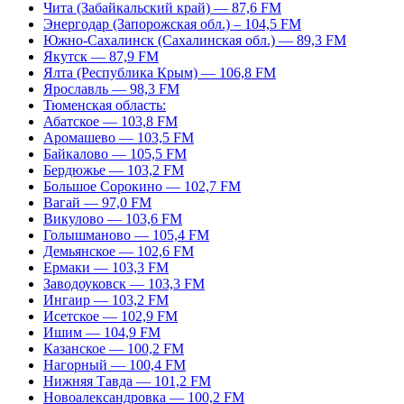
Чита (Забайкальский край) — 87,6 FM
Энергодар (Запорожская обл.) – 104,5 FM
Южно-Сахалинск (Сахалинская обл.) — 89,3 FM
Якутск — 87,9 FM
Ялта (Республика Крым) — 106,8 FM
Ярославль — 98,3 FM
Тюменская область:
Абатское — 103,8 FM
Аромашево — 103,5 FM
Байкалово — 105,5 FM
Бердюжье — 103,2 FM
Большое Сорокино — 102,7 FM
Вагай — 97,0 FM
Викулово — 103,6 FM
Голышманово — 105,4 FM
Демьянское — 102,6 FM
Ермаки — 103,3 FM
Заводоуковск — 103,3 FM
Ингаир — 103,2 FM
Исетское — 102,9 FM
Ишим — 104,9 FM
Казанское — 100,2 FM
Нагорный — 100,4 FM
Нижняя Тавда — 101,2 FM
Новоалександровка — 100,2 FM