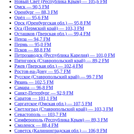
Новый Свет (Республика Крым) — 105,6 FM
Омск — 90,5 FM
Оренбург — 88,3 FM
Орёл — 95,6 FM
Орск (Оренбургская обл.) — 95,8 FM
Оса (Пермский край) — 103,3 FM
Осташков (Тверская обл.) — 99,4 FM
Пенза — 94,7 FM
Пермь — 95,0 FM
Псков — 88,8 FM
Петрозаводск (Республика Карелия) — 101,0 FM
Пятигорск (Ставропольский край) — 89,2 FM
Ржев (Тверская обл.) — 102,4 FM
Ростов-на-Дону — 95,7 FM
Русское (Ставропольский край) — 99,7 FM
Рязань — 102,5 FM
Самара — 96,8 FM
Санкт-Петербург — 92,9 FM
Саратов — 101,1 FM
Саргатское (Омская обл.) — 107,5 FM
Светлоград (Ставропольский край) — 103,3 FM
Севастополь — 103,7 FM
Симферополь (Республика Крым) — 89,3 FM
Смоленск — 88,4 FM
Советск (Калининградская обл.) — 106,9 FM