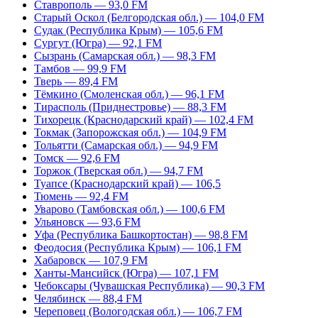
Ставрополь — 93,0 FM
Старый Оскол (Белгородская обл.) — 104,0 FM
Судак (Республика Крым) — 105,6 FM
Сургут (Югра) — 92,1 FM
Сызрань (Самарская обл.) — 98,3 FM
Тамбов — 99,9 FM
Тверь — 89,4 FM
Тёмкино (Смоленская обл.) — 96,1 FM
Тирасполь (Приднестровье) — 88,3 FM
Тихорецк (Краснодарский край) — 102,4 FM
Токмак (Запорожская обл.) — 104,9 FM
Тольятти (Самарская обл.) — 94,9 FM
Томск — 92,6 FM
Торжок (Тверская обл.) — 94,7 FM
Туапсе (Краснодарский край) — 106,5
Тюмень — 92,4 FM
Уварово (Тамбовская обл.) — 100,6 FM
Ульяновск — 93,6 FM
Уфа (Республика Башкортостан) — 98,8 FM
Феодосия (Республика Крым) — 106,1 FM
Хабаровск — 107,9 FM
Ханты-Мансийск (Югра) — 107,1 FM
Чебоксары (Чувашская Республика) — 90,3 FM
Челябинск — 88,4 FM
Череповец (Вологодская обл.) — 106,7 FM