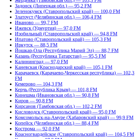
Жердевка (Тамбовская обл.) — 103,3 FM
Задонск (Липецкая обл.) — 95,2 FM
Зеленокумск (Ставропольский край) — 100,0 FM
Златоуст (Челябинская обл.) — 106,4 FM
Иваново — 99,7 FM
Ижевск (Удмуртия) — 97,0 FM
Изобильный (Ставропольский край) — 94,8 FM
Ипатово (Ставропольский край) — 105,3 FM
Иркутск — 88,5 FM
Йошкар-Ола (Республика Марий Эл) — 88,7 FM
Казань (Республика Татарстан) — 95,5 FM
Калининград — 97,0 FM
Каневская (Краснодарский край) — 105,1 FM
Карачаевск (Карачаево-Черкесская республика) — 102,3
FM
Кемерово — 104,3 FM
Керчь (Республика Крым) — 101,8 FM
Кинешма (Ивановская обл.) — 90,8 FM
Киров — 90,8 FM
Кирсанов (Тамбовская обл.) — 102,2 FM
Кисловодск (Ставропольский край) — 95,0 FM
Комсомольск-на-Амуре (Хабаровский край) — 99,9 FM
Копейск (Челябинская обл.) — 88,4 FM
Кострома — 92,0 FM
Красногвардейское (Ставропольский край) — 104,5 FM