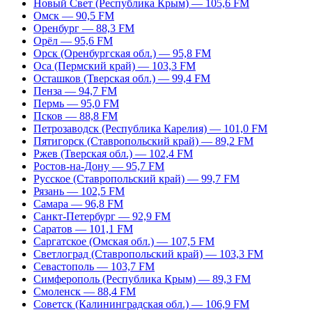
Новый Свет (Республика Крым) — 105,6 FM
Омск — 90,5 FM
Оренбург — 88,3 FM
Орёл — 95,6 FM
Орск (Оренбургская обл.) — 95,8 FM
Оса (Пермский край) — 103,3 FM
Осташков (Тверская обл.) — 99,4 FM
Пенза — 94,7 FM
Пермь — 95,0 FM
Псков — 88,8 FM
Петрозаводск (Республика Карелия) — 101,0 FM
Пятигорск (Ставропольский край) — 89,2 FM
Ржев (Тверская обл.) — 102,4 FM
Ростов-на-Дону — 95,7 FM
Русское (Ставропольский край) — 99,7 FM
Рязань — 102,5 FM
Самара — 96,8 FM
Санкт-Петербург — 92,9 FM
Саратов — 101,1 FM
Саргатское (Омская обл.) — 107,5 FM
Светлоград (Ставропольский край) — 103,3 FM
Севастополь — 103,7 FM
Симферополь (Республика Крым) — 89,3 FM
Смоленск — 88,4 FM
Советск (Калининградская обл.) — 106,9 FM