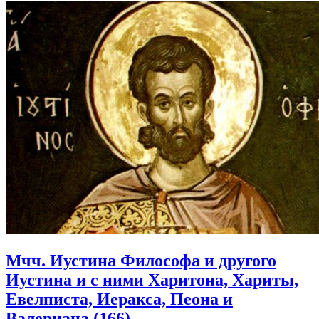
Мчч. Иустина Философа и другого
Иустина и с ними Харитона, Хариты,
Евелписта, Иеракса, Пеона и
Валериана (166).