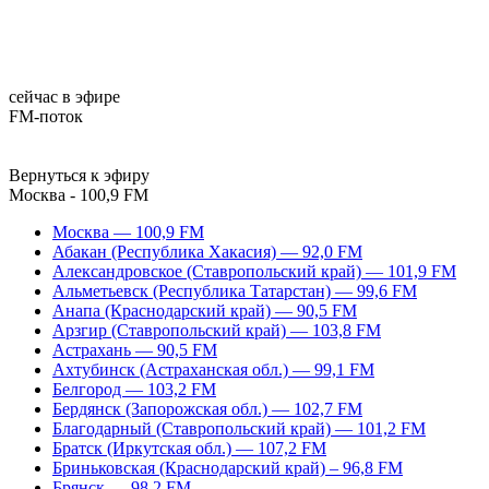
сейчас в эфире
FM-поток
Вернуться к эфиру
Москва - 100,9 FM
Москва — 100,9 FM
Абакан (Республика Хакасия) — 92,0 FM
Александровское (Ставропольский край) — 101,9 FM
Альметьевск (Республика Татарстан) — 99,6 FM
Анапа (Краснодарский край) — 90,5 FM
Арзгир (Ставропольский край) — 103,8 FM
Астрахань — 90,5 FM
Ахтубинск (Астраханская обл.) — 99,1 FM
Белгород — 103,2 FM
Бердянск (Запорожская обл.) — 102,7 FM
Благодарный (Ставропольский край) — 101,2 FM
Братск (Иркутская обл.) — 107,2 FM
Бриньковская (Краснодарский край) – 96,8 FM
Брянск — 98,2 FM