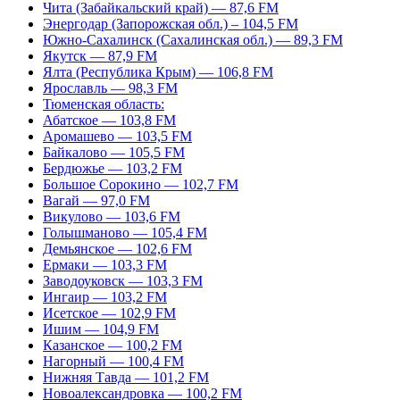
Чита (Забайкальский край) — 87,6 FM
Энергодар (Запорожская обл.) – 104,5 FM
Южно-Сахалинск (Сахалинская обл.) — 89,3 FM
Якутск — 87,9 FM
Ялта (Республика Крым) — 106,8 FM
Ярославль — 98,3 FM
Тюменская область:
Абатское — 103,8 FM
Аромашево — 103,5 FM
Байкалово — 105,5 FM
Бердюжье — 103,2 FM
Большое Сорокино — 102,7 FM
Вагай — 97,0 FM
Викулово — 103,6 FM
Голышманово — 105,4 FM
Демьянское — 102,6 FM
Ермаки — 103,3 FM
Заводоуковск — 103,3 FM
Ингаир — 103,2 FM
Исетское — 102,9 FM
Ишим — 104,9 FM
Казанское — 100,2 FM
Нагорный — 100,4 FM
Нижняя Тавда — 101,2 FM
Новоалександровка — 100,2 FM