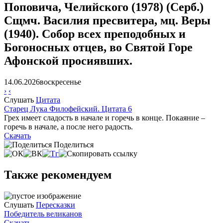
Поповича, Челийского (1978) (Серб.)
Сщмч. Василия пресвитера, мц. Веры
(1940).
Собор
всех преподобных и
Богоносных отцев, во Святой Горе
Афонской просиявших.
14.06.2026
воскресенье
›
‹
Слушать
Цитата
Старец Лука Филофейский. Цитата 6
Грех имеет сладость в начале и горечь в конце. Покаяние –
горечь в начале, а после него радость.
Скачать
Поделиться
Также рекомендуем
Слушать
Пересказки
Победитель великанов
Скачать