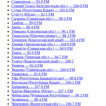
Ставрополь — 93,0 FM
Старый Оскол (Белгородская обл.) — 104,0 FM
Судак (Республика Крым) — 105,6 FM
Сургут (Югра) — 92,1 FM
Сызрань (Самарская обл.) — 98,3 FM
Тамбов — 99,9 FM
Тверь — 89,4 FM
Тёмкино (Смоленская обл.) — 96,1 FM
Тирасполь (Приднестровье) — 88,3 FM
Тихорецк (Краснодарский край) — 102,4 FM
Токмак (Запорожская обл.) — 104,9 FM
Тольятти (Самарская обл.) — 94,9 FM
Томск — 92,6 FM
Торжок (Тверская обл.) — 94,7 FM
Туапсе (Краснодарский край) — 106,5
Тюмень — 92,4 FM
Уварово (Тамбовская обл.) — 100,6 FM
Ульяновск — 93,6 FM
Уфа (Республика Башкортостан) — 98,8 FM
Феодосия (Республика Крым) — 106,1 FM
Хабаровск — 107,9 FM
Ханты-Мансийск (Югра) — 107,1 FM
Чебоксары (Чувашская Республика) — 90,3 FM
Челябинск — 88,4 FM
Череповец (Вологодская обл.) — 106,7 FM