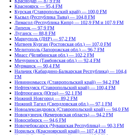
Краснодар — 87,9 FM
Красноярск — 95,4 FM
Курская (Ставропольский край) — 100,0 FM
Кызыл (Республика Тыва) — 104,8 FM
Лимасол (Республика Кипр) — 102,9 FM и 107,9 FM
Липецк — 97,9 FM
Луганск — 88,8 FM
Мариуполь (ДНР) — 97,2 FM
Матвеев Курган (Ростовская обл.) — 107,0 FM
Мелитополь (Запорожская обл.) — 96,7 FM
Миасс (Челябинская обл.) — 102,2 FM
Мичуринск (Тамбовская обл.) — 92,4 FM
Мурманск — 90,4 FM
Нальчик (Кабардино-Балкарская Республика) — 104,4
FM
Невинномысск (Ставропольский край) — 94,2 FM
Нефтекумск (Ставропольский край) — 100,4 FM
Нефтеюганск (Югра) — 92,1 FM
Нижний Новгород — 89,2 FM
Нижний Тагил (Свердловская обл.) — 97,1 FM
Новоалександровск (Ставропольский край) — 94,0 FM
Новокузнецк (Кемеровская область) — 94,2 FM
Новосибирск — 94,6 FM
Новочебоксарск (Чувашская Республика) — 90,3 FM
Норильск (Красноярский край) — 107,4 FM