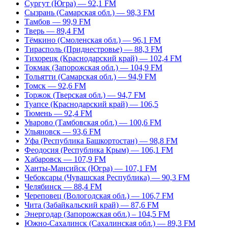
Сургут (Югра) — 92,1 FM
Сызрань (Самарская обл.) — 98,3 FM
Тамбов — 99,9 FM
Тверь — 89,4 FM
Тёмкино (Смоленская обл.) — 96,1 FM
Тирасполь (Приднестровье) — 88,3 FM
Тихорецк (Краснодарский край) — 102,4 FM
Токмак (Запорожская обл.) — 104,9 FM
Тольятти (Самарская обл.) — 94,9 FM
Томск — 92,6 FM
Торжок (Тверская обл.) — 94,7 FM
Туапсе (Краснодарский край) — 106,5
Тюмень — 92,4 FM
Уварово (Тамбовская обл.) — 100,6 FM
Ульяновск — 93,6 FM
Уфа (Республика Башкортостан) — 98,8 FM
Феодосия (Республика Крым) — 106,1 FM
Хабаровск — 107,9 FM
Ханты-Мансийск (Югра) — 107,1 FM
Чебоксары (Чувашская Республика) — 90,3 FM
Челябинск — 88,4 FM
Череповец (Вологодская обл.) — 106,7 FM
Чита (Забайкальский край) — 87,6 FM
Энергодар (Запорожская обл.) – 104,5 FM
Южно-Сахалинск (Сахалинская обл.) — 89,3 FM