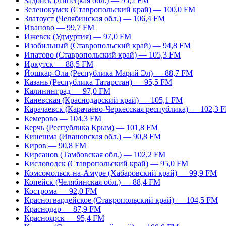
Задонск (Липецкая обл.) — 95,2 FM
Зеленокумск (Ставропольский край) — 100,0 FM
Златоуст (Челябинская обл.) — 106,4 FM
Иваново — 99,7 FM
Ижевск (Удмуртия) — 97,0 FM
Изобильный (Ставропольский край) — 94,8 FM
Ипатово (Ставропольский край) — 105,3 FM
Иркутск — 88,5 FM
Йошкар-Ола (Республика Марий Эл) — 88,7 FM
Казань (Республика Татарстан) — 95,5 FM
Калининград — 97,0 FM
Каневская (Краснодарский край) — 105,1 FM
Карачаевск (Карачаево-Черкесская республика) — 102,3 
Кемерово — 104,3 FM
Керчь (Республика Крым) — 101,8 FM
Кинешма (Ивановская обл.) — 90,8 FM
Киров — 90,8 FM
Кирсанов (Тамбовская обл.) — 102,2 FM
Кисловодск (Ставропольский край) — 95,0 FM
Комсомольск-на-Амуре (Хабаровский край) — 99,9 FM
Копейск (Челябинская обл.) — 88,4 FM
Кострома — 92,0 FM
Красногвардейское (Ставропольский край) — 104,5 FM
Краснодар — 87,9 FM
Красноярск — 95,4 FM