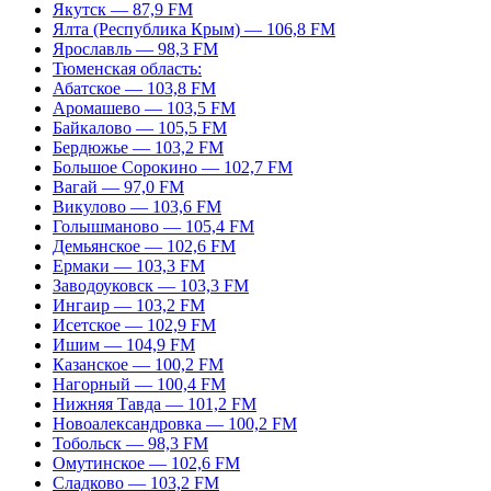
Якутск — 87,9 FM
Ялта (Республика Крым) — 106,8 FM
Ярославль — 98,3 FM
Тюменская область:
Абатское — 103,8 FM
Аромашево — 103,5 FM
Байкалово — 105,5 FM
Бердюжье — 103,2 FM
Большое Сорокино — 102,7 FM
Вагай — 97,0 FM
Викулово — 103,6 FM
Голышманово — 105,4 FM
Демьянское — 102,6 FM
Ермаки — 103,3 FM
Заводоуковск — 103,3 FM
Ингаир — 103,2 FM
Исетское — 102,9 FM
Ишим — 104,9 FM
Казанское — 100,2 FM
Нагорный — 100,4 FM
Нижняя Тавда — 101,2 FM
Новоалександровка — 100,2 FM
Тобольск — 98,3 FM
Омутинское — 102,6 FM
Сладково — 103,2 FM