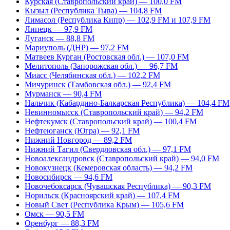
Курская (Ставропольский край) — 100,0 FM
Кызыл (Республика Тыва) — 104,8 FM
Лимасол (Республика Кипр) — 102,9 FM и 107,9 FM
Липецк — 97,9 FM
Луганск — 88,8 FM
Мариуполь (ДНР) — 97,2 FM
Матвеев Курган (Ростовская обл.) — 107,0 FM
Мелитополь (Запорожская обл.) — 96,7 FM
Миасс (Челябинская обл.) — 102,2 FM
Мичуринск (Тамбовская обл.) — 92,4 FM
Мурманск — 90,4 FM
Нальчик (Кабардино-Балкарская Республика) — 104,4 FM
Невинномысск (Ставропольский край) — 94,2 FM
Нефтекумск (Ставропольский край) — 100,4 FM
Нефтеюганск (Югра) — 92,1 FM
Нижний Новгород — 89,2 FM
Нижний Тагил (Свердловская обл.) — 97,1 FM
Новоалександровск (Ставропольский край) — 94,0 FM
Новокузнецк (Кемеровская область) — 94,2 FM
Новосибирск — 94,6 FM
Новочебоксарск (Чувашская Республика) — 90,3 FM
Норильск (Красноярский край) — 107,4 FM
Новый Свет (Республика Крым) — 105,6 FM
Омск — 90,5 FM
Оренбург — 88,3 FM