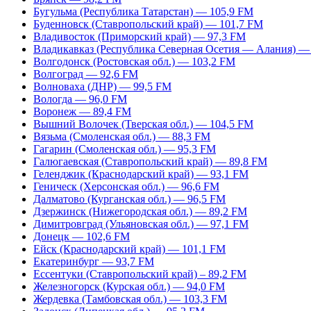
Бугульма (Республика Татарстан) — 105,9 FM
Буденновск (Ставропольский край) — 101,7 FM
Владивосток (Приморский край) — 97,3 FM
Владикавказ (Республика Северная Осетия — Алания) —
Волгодонск (Ростовская обл.) — 103,2 FM
Волгоград — 92,6 FM
Волноваха (ДНР) — 99,5 FM
Вологда — 96,0 FM
Воронеж — 89,4 FM
Вышний Волочек (Тверская обл.) — 104,5 FM
Вязьма (Смоленская обл.) — 88,3 FM
Гагарин (Смоленская обл.) — 95,3 FM
Галюгаевская (Ставропольский край) — 89,8 FM
Геленджик (Краснодарский край) — 93,1 FM
Геническ (Херсонская обл.) — 96,6 FM
Далматово (Курганская обл.) — 96,5 FM
Дзержинск (Нижегородская обл.) — 89,2 FM
Димитровград (Ульяновская обл.) — 97,1 FM
Донецк — 102,6 FM
Ейск (Краснодарский край) — 101,1 FM
Екатеринбург — 93,7 FM
Ессентуки (Ставропольский край) – 89,2 FM
Железногорск (Курская обл.) — 94,0 FM
Жердевка (Тамбовская обл.) — 103,3 FM