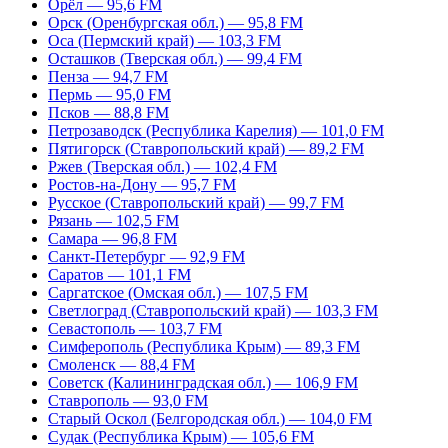
Орёл — 95,6 FM
Орск (Оренбургская обл.) — 95,8 FM
Оса (Пермский край) — 103,3 FM
Осташков (Тверская обл.) — 99,4 FM
Пенза — 94,7 FM
Пермь — 95,0 FM
Псков — 88,8 FM
Петрозаводск (Республика Карелия) — 101,0 FM
Пятигорск (Ставропольский край) — 89,2 FM
Ржев (Тверская обл.) — 102,4 FM
Ростов-на-Дону — 95,7 FM
Русское (Ставропольский край) — 99,7 FM
Рязань — 102,5 FM
Самара — 96,8 FM
Санкт-Петербург — 92,9 FM
Саратов — 101,1 FM
Саргатское (Омская обл.) — 107,5 FM
Светлоград (Ставропольский край) — 103,3 FM
Севастополь — 103,7 FM
Симферополь (Республика Крым) — 89,3 FM
Смоленск — 88,4 FM
Советск (Калининградская обл.) — 106,9 FM
Ставрополь — 93,0 FM
Старый Оскол (Белгородская обл.) — 104,0 FM
Судак (Республика Крым) — 105,6 FM