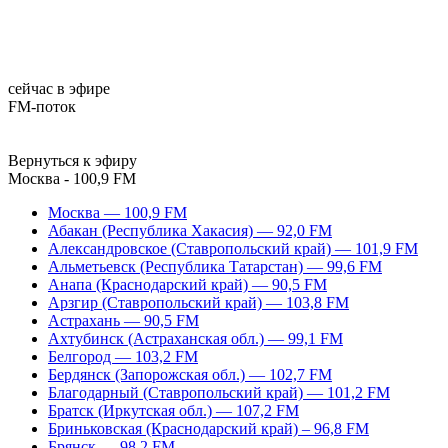
сейчас в эфире
FM-поток
Вернуться к эфиру
Москва - 100,9 FM
Москва — 100,9 FM
Абакан (Республика Хакасия) — 92,0 FM
Александровское (Ставропольский край) — 101,9 FM
Альметьевск (Республика Татарстан) — 99,6 FM
Анапа (Краснодарский край) — 90,5 FM
Арзгир (Ставропольский край) — 103,8 FM
Астрахань — 90,5 FM
Ахтубинск (Астраханская обл.) — 99,1 FM
Белгород — 103,2 FM
Бердянск (Запорожская обл.) — 102,7 FM
Благодарный (Ставропольский край) — 101,2 FM
Братск (Иркутская обл.) — 107,2 FM
Бриньковская (Краснодарский край) – 96,8 FM
Брянск — 98,2 FM