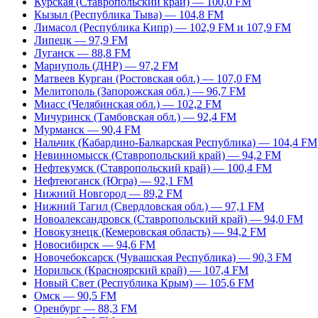
Курская (Ставропольский край) — 100,0 FM
Кызыл (Республика Тыва) — 104,8 FM
Лимасол (Республика Кипр) — 102,9 FM и 107,9 FM
Липецк — 97,9 FM
Луганск — 88,8 FM
Мариуполь (ДНР) — 97,2 FM
Матвеев Курган (Ростовская обл.) — 107,0 FM
Мелитополь (Запорожская обл.) — 96,7 FM
Миасс (Челябинская обл.) — 102,2 FM
Мичуринск (Тамбовская обл.) — 92,4 FM
Мурманск — 90,4 FM
Нальчик (Кабардино-Балкарская Республика) — 104,4 FM
Невинномысск (Ставропольский край) — 94,2 FM
Нефтекумск (Ставропольский край) — 100,4 FM
Нефтеюганск (Югра) — 92,1 FM
Нижний Новгород — 89,2 FM
Нижний Тагил (Свердловская обл.) — 97,1 FM
Новоалександровск (Ставропольский край) — 94,0 FM
Новокузнецк (Кемеровская область) — 94,2 FM
Новосибирск — 94,6 FM
Новочебоксарск (Чувашская Республика) — 90,3 FM
Норильск (Красноярский край) — 107,4 FM
Новый Свет (Республика Крым) — 105,6 FM
Омск — 90,5 FM
Оренбург — 88,3 FM