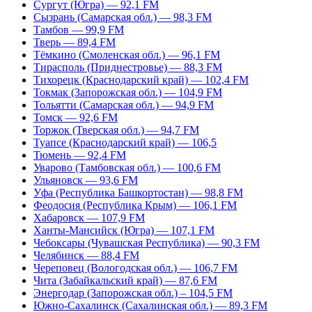
Сургут (Югра) — 92,1 FM
Сызрань (Самарская обл.) — 98,3 FM
Тамбов — 99,9 FM
Тверь — 89,4 FM
Тёмкино (Смоленская обл.) — 96,1 FM
Тирасполь (Приднестровье) — 88,3 FM
Тихорецк (Краснодарский край) — 102,4 FM
Токмак (Запорожская обл.) — 104,9 FM
Тольятти (Самарская обл.) — 94,9 FM
Томск — 92,6 FM
Торжок (Тверская обл.) — 94,7 FM
Туапсе (Краснодарский край) — 106,5
Тюмень — 92,4 FM
Уварово (Тамбовская обл.) — 100,6 FM
Ульяновск — 93,6 FM
Уфа (Республика Башкортостан) — 98,8 FM
Феодосия (Республика Крым) — 106,1 FM
Хабаровск — 107,9 FM
Ханты-Мансийск (Югра) — 107,1 FM
Чебоксары (Чувашская Республика) — 90,3 FM
Челябинск — 88,4 FM
Череповец (Вологодская обл.) — 106,7 FM
Чита (Забайкальский край) — 87,6 FM
Энергодар (Запорожская обл.) – 104,5 FM
Южно-Сахалинск (Сахалинская обл.) — 89,3 FM