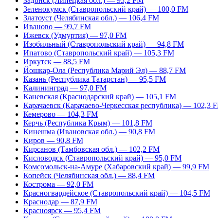
Задонск (Липецкая обл.) — 95,2 FM
Зеленокумск (Ставропольский край) — 100,0 FM
Златоуст (Челябинская обл.) — 106,4 FM
Иваново — 99,7 FM
Ижевск (Удмуртия) — 97,0 FM
Изобильный (Ставропольский край) — 94,8 FM
Ипатово (Ставропольский край) — 105,3 FM
Иркутск — 88,5 FM
Йошкар-Ола (Республика Марий Эл) — 88,7 FM
Казань (Республика Татарстан) — 95,5 FM
Калининград — 97,0 FM
Каневская (Краснодарский край) — 105,1 FM
Карачаевск (Карачаево-Черкесская республика) — 102,3 
Кемерово — 104,3 FM
Керчь (Республика Крым) — 101,8 FM
Кинешма (Ивановская обл.) — 90,8 FM
Киров — 90,8 FM
Кирсанов (Тамбовская обл.) — 102,2 FM
Кисловодск (Ставропольский край) — 95,0 FM
Комсомольск-на-Амуре (Хабаровский край) — 99,9 FM
Копейск (Челябинская обл.) — 88,4 FM
Кострома — 92,0 FM
Красногвардейское (Ставропольский край) — 104,5 FM
Краснодар — 87,9 FM
Красноярск — 95,4 FM