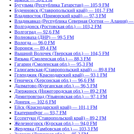
Бугульма (Республика Татарстан) — 105,9 FM
Буденновск (Ставропольский край) — 101,7 FM
Владивосток (Приморский край) — 97,3 FM
Владикавказ (Республика Северная Осетия — Алания) —
Волгодонск (Ростовская обл.) — 103,2 FM
Волгоград — 92,6 FM
Волноваха (ДНР) — 99,5 FM
Вологда — 96,0 FM
Воронеж — 89,4 FM
Вышний Волочек (Тверская обл.) — 104,5 FM
Вязьма (Смоленская обл.) — 88,3 FM
Гагарин (Смоленская обл.) — 95,3 FM
Галюгаевская (Ставропольский край) — 89,8 FM
Геленджик (Краснодарский край) — 93,1 FM
Геническ (Херсонская обл.) — 96,6 FM
Далматово (Курганская обл.) — 96,5 FM
Дзержинск (Нижегородская обл.) — 89,2 FM
Димитровград (Ульяновская обл.) — 97,1 FM
Донецк — 102,6 FM
Ейск (Краснодарский край) — 101,1 FM
Екатеринбург — 93,7 FM
Ессентуки (Ставропольский край) – 89,2 FM
Железногорск (Курская обл.) — 94,0 FM
Жердевка (Тамбовская обл.) — 103,3 FM