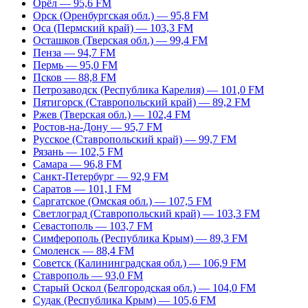
Орёл — 95,6 FM
Орск (Оренбургская обл.) — 95,8 FM
Оса (Пермский край) — 103,3 FM
Осташков (Тверская обл.) — 99,4 FM
Пенза — 94,7 FM
Пермь — 95,0 FM
Псков — 88,8 FM
Петрозаводск (Республика Карелия) — 101,0 FM
Пятигорск (Ставропольский край) — 89,2 FM
Ржев (Тверская обл.) — 102,4 FM
Ростов-на-Дону — 95,7 FM
Русское (Ставропольский край) — 99,7 FM
Рязань — 102,5 FM
Самара — 96,8 FM
Санкт-Петербург — 92,9 FM
Саратов — 101,1 FM
Саргатское (Омская обл.) — 107,5 FM
Светлоград (Ставропольский край) — 103,3 FM
Севастополь — 103,7 FM
Симферополь (Республика Крым) — 89,3 FM
Смоленск — 88,4 FM
Советск (Калининградская обл.) — 106,9 FM
Ставрополь — 93,0 FM
Старый Оскол (Белгородская обл.) — 104,0 FM
Судак (Республика Крым) — 105,6 FM