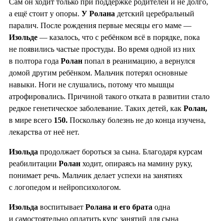
Сам он ходит только при поддержке родителей и не долго,
а ещё стоит у опоры.
У Ролана
детский церебральный
паралич. После рождения первые месяцы его маме —
Изольде
— казалось, что с ребёнком всё в порядке, пока
не появились частые простуды. Во время одной из них
в полтора года
Ролан
попал в реанимацию, а вернулся
домой другим ребёнком. Мальчик потерял основные
навыки. Ноги не слушались, потому что мышцы
атрофировались. Причиной такого отката в развитии стало
редкое генетическое заболевание. Таких детей, как
Ролан,
в мире всего
150.
Поскольку болезнь не до конца изучена,
лекарства от неё нет.
Изольда
продолжает бороться за сына. Благодаря курсам
реабилитации
Ролан
ходит, опираясь на мамину руку,
понимает речь. Мальчик делает успехи на занятиях
с логопедом и нейропсихологом.
Изольда
воспитывает
Ролана и его брата
одна
и самостоятельно оплатить курс занятий для сына