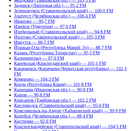
Жердевка (Тамбовская обл.) — 103,3 FM
Задонск (Липецкая обл.) — 95,2 FM
Зеленокумск (Ставропольский край) — 100,0 FM
Златоуст (Челябинская обл.) — 106,4 FM
Иваново — 99,7 FM
Ижевск (Удмуртия) — 97,0 FM
Изобильный (Ставропольский край) — 94,8 FM
Ипатово (Ставропольский край) — 105,3 FM
Иркутск — 88,5 FM
Йошкар-Ола (Республика Марий Эл) — 88,7 FM
Казань (Республика Татарстан) — 95,5 FM
Калининград — 97,0 FM
Каневская (Краснодарский край) — 105,1 FM
Карачаевск (Карачаево-Черкесская республика) — 102,3
FM
Кемерово — 104,3 FM
Керчь (Республика Крым) — 101,8 FM
Кинешма (Ивановская обл.) — 90,8 FM
Киров — 90,8 FM
Кирсанов (Тамбовская обл.) — 102,2 FM
Кисловодск (Ставропольский край) — 95,0 FM
Комсомольск-на-Амуре (Хабаровский край) — 99,9 FM
Копейск (Челябинская обл.) — 88,4 FM
Кострома — 92,0 FM
Красногвардейское (Ставропольский край) — 104,5 FM