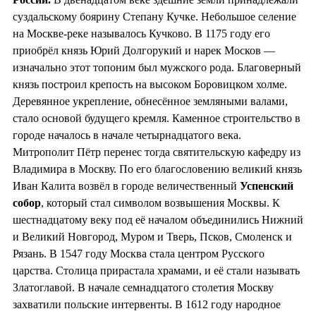
суздальскому боярину Степану Кучке. Небольшое селение
на Москве-реке называлось Кучково. В 1175 году его
приобрёл князь Юрий Долгорукий и нарек Москов —
изначально этот топоним был мужского рода. Благоверный
князь построил крепость на высоком Боровицком холме.
Деревянное укрепление, обнесённое земляными валами,
стало основой будущего кремля. Каменное строительство в
городе началось в начале четырнадцатого века.
Митрополит Пётр перенес тогда святительскую кафедру из
Владимира в Москву. По его благословению великий князь
Иван Калита возвёл в городе величественный
Успенский
собор
, который стал символом возвышения Москвы. К
шестнадцатому веку под её началом объединились Нижний
и Великий Новгород, Муром и Тверь, Псков, Смоленск и
Рязань. В 1547 году Москва стала центром Русского
царства. Столица прирастала храмами, и её стали называть
Златоглавой. В начале семнадцатого столетия Москву
захватили польские интервенты. В 1612 году народное