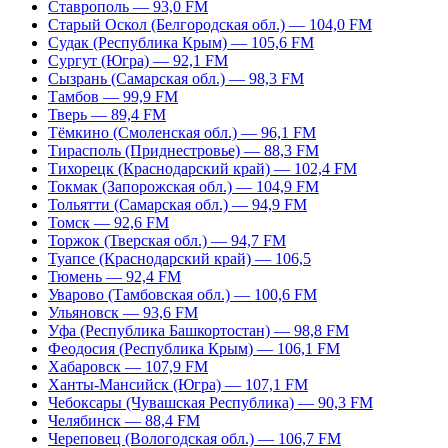
Ставрополь — 93,0 FM
Старый Оскол (Белгородская обл.) — 104,0 FM
Судак (Республика Крым) — 105,6 FM
Сургут (Югра) — 92,1 FM
Сызрань (Самарская обл.) — 98,3 FM
Тамбов — 99,9 FM
Тверь — 89,4 FM
Тёмкино (Смоленская обл.) — 96,1 FM
Тирасполь (Приднестровье) — 88,3 FM
Тихорецк (Краснодарский край) — 102,4 FM
Токмак (Запорожская обл.) — 104,9 FM
Тольятти (Самарская обл.) — 94,9 FM
Томск — 92,6 FM
Торжок (Тверская обл.) — 94,7 FM
Туапсе (Краснодарский край) — 106,5
Тюмень — 92,4 FM
Уварово (Тамбовская обл.) — 100,6 FM
Ульяновск — 93,6 FM
Уфа (Республика Башкортостан) — 98,8 FM
Феодосия (Республика Крым) — 106,1 FM
Хабаровск — 107,9 FM
Ханты-Мансийск (Югра) — 107,1 FM
Чебоксары (Чувашская Республика) — 90,3 FM
Челябинск — 88,4 FM
Череповец (Вологодская обл.) — 106,7 FM