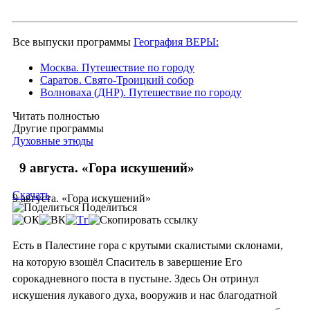
Все выпуски программы
География ВЕРЫ:
Москва. Путешествие по городу
Саратов. Свято-Троицкий собор
Волноваха (ДНР). Путешествие по городу
Читать полностью
Другие программы
Духовные этюды
9 августа. «Гора искушений»
Скачать
9 августа. «Гора искушений»
Поделиться
Есть в Палестине гора с крутыми скалистыми склонами,
на которую взошёл Спаситель в завершение Его
сорокадневного поста в пустыне. Здесь Он отринул
искушения лукавого духа, вооружив и нас благодатной