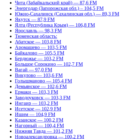
Чита (Забайкальский край) — 87,6 FM
Энергодар (Запорожская обл.) – 104,5 FM
Южно-Сахалинск (Сахалинская обл.) — 89,3 FM
Якутск — 87,9 FM
Ялта (Республика Крым) — 106,8 FM
Ярославль — 98,3 FM
Тюменская область:
Абатское — 103,8 FM
Аромашево — 103,5 FM
Байкалово — 105,5 FM
Бердюжье — 103,2 FM
Большое Сорокино — 102,7 FM
Вагай — 97,0 FM
Викулово — 103,6 FM
Голышманово — 105,4 FM
Демьянское — 102,6 FM
Ермаки — 103,3 FM
Заводоуковск — 103,3 FM
Ингаир — 103,2 FM
Исетское — 102,9 FM
Ишим — 104,9 FM
Казанское — 100,2 FM
Нагорный — 100,4 FM
Нижняя Тавда — 101,2 FM
Новоалександровка — 100,2 FM