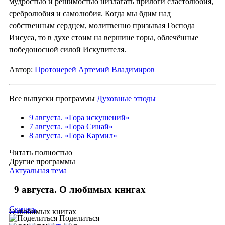
мудростью и решимостью низлагать прилоги сластолюбия,
сребролюбия и самолюбия. Когда мы бдим над
собственным сердцем, молитвенно призывая Господа
Иисуса, то в духе стоим на вершине горы, облечённые
победоносной силой Искупителя.
Автор:
Протоиерей Артемий Владимиров
Все выпуски программы
Духовные этюды
9 августа. «Гора искушений»
7 августа. «Гора Синай»
8 августа. «Гора Кармил»
Читать полностью
Другие программы
Актуальная тема
9 августа. О любимых книгах
Скачать
О любимых книгах
Поделиться