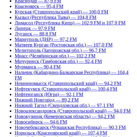
Краснодар — 87,9 FM
Красноярск — 95,4 FM
Курская (Ставропольский край) — 100,0 FM
Кызыл (Республика Тыва) — 104,8 FM
Лимасол (Республика Кипр) — 102,9 FM и 107,9 FM
Липецк — 97,9 FM
Луганск — 88,8 FM
Мариуполь (ДНР) — 97,2 FM
Матвеев Курган (Ростовская обл.) — 107,0 FM
Мелитополь (Запорожская обл.) — 96,7 FM
Миасс (Челябинская обл.) — 102,2 FM
Мичуринск (Тамбовская обл.) — 92,4 FM
Мурманск — 90,4 FM
Нальчик (Кабардино-Балкарская Республика) — 104,4
FM
Невинномысск (Ставропольский край) — 94,2 FM
Нефтекумск (Ставропольский край) — 100,4 FM
Нефтеюганск (Югра) — 92,1 FM
Нижний Новгород — 89,2 FM
Нижний Тагил (Свердловская обл.) — 97,1 FM
Новоалександровск (Ставропольский край) — 94,0 FM
Новокузнецк (Кемеровская область) — 94,2 FM
Новосибирск — 94,6 FM
Новочебоксарск (Чувашская Республика) — 90,3 FM
Норильск (Красноярский край) — 107,4 FM