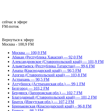
сейчас в эфире
FM-поток
Вернуться к эфиру
Москва - 100,9 FM
Москва — 100,9 FM
Абакан (Республика Хакасия) — 92,0 FM
Александровское (Ставропольский край) — 101,9 FM
Альметьевск (Республика Татарстан) — 99,6 FM
Анапа (Краснодарский край) — 90,5 FM
Арзгир (Ставропольский край) — 103,8 FM
Астрахань — 90,5 FM
Ахтубинск (Астраханская обл.) — 99,1 FM
Белгород — 103,2 FM
Бердянск (Запорожская обл.) — 102,7 FM
Благодарный (Ставропольский край) — 101,2 FM
Братск (Иркутская обл.) — 107,2 FM
Бриньковская (Краснодарский край) – 96,8 FM
Брянск — 98,2 FM