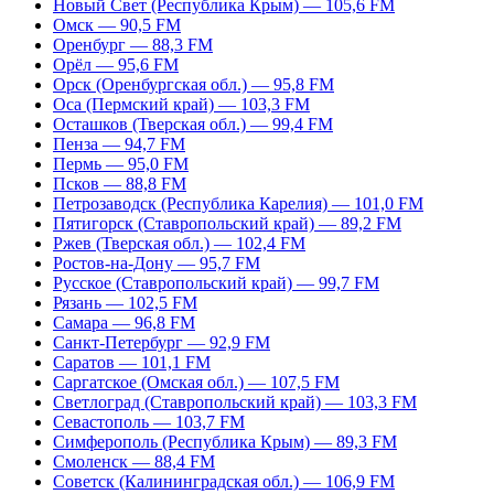
Новый Свет (Республика Крым) — 105,6 FM
Омск — 90,5 FM
Оренбург — 88,3 FM
Орёл — 95,6 FM
Орск (Оренбургская обл.) — 95,8 FM
Оса (Пермский край) — 103,3 FM
Осташков (Тверская обл.) — 99,4 FM
Пенза — 94,7 FM
Пермь — 95,0 FM
Псков — 88,8 FM
Петрозаводск (Республика Карелия) — 101,0 FM
Пятигорск (Ставропольский край) — 89,2 FM
Ржев (Тверская обл.) — 102,4 FM
Ростов-на-Дону — 95,7 FM
Русское (Ставропольский край) — 99,7 FM
Рязань — 102,5 FM
Самара — 96,8 FM
Санкт-Петербург — 92,9 FM
Саратов — 101,1 FM
Саргатское (Омская обл.) — 107,5 FM
Светлоград (Ставропольский край) — 103,3 FM
Севастополь — 103,7 FM
Симферополь (Республика Крым) — 89,3 FM
Смоленск — 88,4 FM
Советск (Калининградская обл.) — 106,9 FM