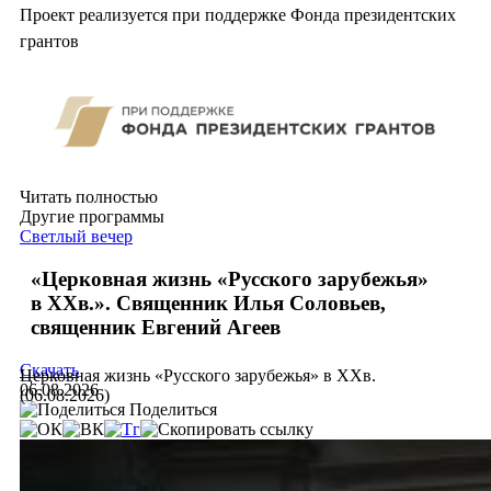
Проект реализуется при поддержке Фонда президентских
грантов
Читать полностью
Другие программы
Светлый вечер
«Церковная жизнь «Русского зарубежья»
в ХХв.». Священник Илья Соловьев,
священник Евгений Агеев
Скачать
Церковная жизнь «Русского зарубежья» в ХХв.
06.08.2026
(06.08.2026)
Поделиться