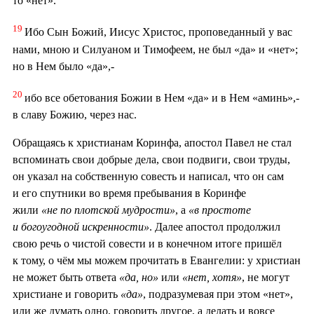
то «нет».
19
Ибо Сын Божий, Иисус Христос, проповеданный у вас
нами, мною и Силуаном и Тимофеем, не был «да» и «нет»;
но в Нем было «да»,-
20
ибо все обетования Божии в Нем «да» и в Нем «аминь»,-
в славу Божию, через нас.
Обращаясь к христианам Коринфа, апостол Павел не стал
вспоминать свои добрые дела, свои подвиги, свои труды,
он указал на собственную совесть и написал, что он сам
и его спутники во время пребывания в Коринфе
жили
«не по плотской мудрости»
, а
«в простоте
и богоугодной искренности»
. Далее апостол продолжил
свою речь о чистой совести и в конечном итоге пришёл
к тому, о чём мы можем прочитать в Евангелии: у христиан
не может быть ответа
«да, но»
или
«нет, хотя»
, не могут
христиане и говорить
«да»
, подразумевая при этом «нет»,
или же думать одно, говорить другое, а делать и вовсе