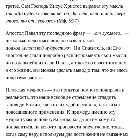
третье. Сам Господь Иисус Христос выразил эту мысль
так:
«Да будет слово ваше: да, да; нет, нет; а что сверх
этого, то от лукавого»
(Мф. 5:37).
Апостол Павел эту последнюю фразу —
«от лукавого»
—
несколько переосмыслил, он назвал такой
подход
«плотской мудростью»
. Ни Спаситель, ни Его
апостол не стали подробно расшифровывать свои мысли,
но из дальнейших слов Павла, а также из известного нам
о его жизни, мы можем сделать вывод о том, что же здесь
подразумевается.
Плотская мудрость — это попытка немного подправить
реальность, это наше всеобщее стремление сгладить
заповеди Божии, сделать их удобными для, так сказать,
повседневного применения. К примеру, именно эту
мудрость мы используем тогда, когда хотим кому-то
понравиться, на кого-то произвести впечатление, тогда,
когда саму веру используем для достижения не связанных