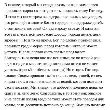
В псалме, который мы сегодня услышали, псалмопевец
призывает народ хвалить, то есть воздавать славу Господу.
И если мы посмотрим на содержание псалма, мы увидим,
что речь идёт о защите Богом городов, о поддержке детей,
о том законе, который Он дал народу своему. И кажется,
всё так и есть, всё прекрасно хорошо, города целые, дети
здоровы... Но в то же время, Бог, по словам псалмопевца,
посылает град и мороз, перед которым никто не может
устоять. И если первая часть псалма предлагает
благодарить за вещи вполне понятные, то во второй речь
идёт о граде и морозе, перед которыми никто не может
устоять. (просьба избежать повтора) Но и здесь Господь
словом Своим приводит всё к пользе, ведь и иней, и снег,
и град тают, и земля наполняется водой, которая позволит
расти посевам. Мы видим, что доброе и полезное понятно
сразу и за него легко благодарить, в то время как опасное
и на первый взгляд вредное тоже может стать поводом для
хвалы, если дослушать историю до конца. Именно поэтому