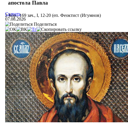
апостола Павла
Скачать
2 Кор., 169 зач., I, 12-20 (еп. Феоктист (Игумнов)
07.08.2026
Поделиться