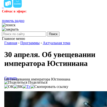
Сейчас в эфире:
помочь радио
Поиск
Главное меню
Главная
›
Программы
›
Актуальная тема
30 апреля. Об увещевании
императора Юстиниана
Скачать
Об увещевании императора Юстиниана
Поделиться