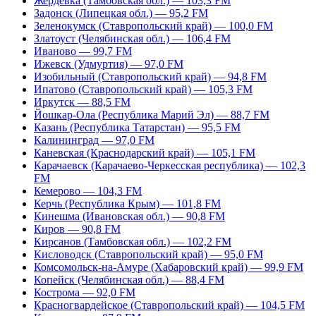
Жердевка (Тамбовская обл.) — 103,3 FM
Задонск (Липецкая обл.) — 95,2 FM
Зеленокумск (Ставропольский край) — 100,0 FM
Златоуст (Челябинская обл.) — 106,4 FM
Иваново — 99,7 FM
Ижевск (Удмуртия) — 97,0 FM
Изобильный (Ставропольский край) — 94,8 FM
Ипатово (Ставропольский край) — 105,3 FM
Иркутск — 88,5 FM
Йошкар-Ола (Республика Марий Эл) — 88,7 FM
Казань (Республика Татарстан) — 95,5 FM
Калининград — 97,0 FM
Каневская (Краснодарский край) — 105,1 FM
Карачаевск (Карачаево-Черкесская республика) — 102,3
FM
Кемерово — 104,3 FM
Керчь (Республика Крым) — 101,8 FM
Кинешма (Ивановская обл.) — 90,8 FM
Киров — 90,8 FM
Кирсанов (Тамбовская обл.) — 102,2 FM
Кисловодск (Ставропольский край) — 95,0 FM
Комсомольск-на-Амуре (Хабаровский край) — 99,9 FM
Копейск (Челябинская обл.) — 88,4 FM
Кострома — 92,0 FM
Красногвардейское (Ставропольский край) — 104,5 FM