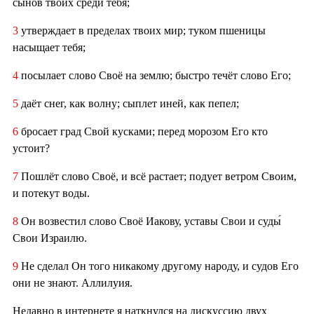
сынов твоих среди тебя;
3
утверждает в пределах твоих мир; туком пшеницы
насыщает тебя;
4
посылает слово Своё на землю; быстро течёт слово Его;
5
даёт снег, как волну; сыплет иней, как пепел;
6
бросает град Свой кусками; перед морозом Его кто
устоит?
7
Пошлёт слово Своё, и всё растает; подует ветром Своим,
и потекут воды.
8
Он возвестил слово Своё Иакову, уставы Свои и суды́
Свои Израилю.
9
Не сделал Он того никакому другому народу, и судов Его
они не знают. Аллилуия.
Недавно в интернете я наткнулся на дискуссию двух