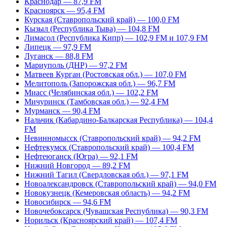
Краснодар — 87,9 FM
Красноярск — 95,4 FM
Курская (Ставропольский край) — 100,0 FM
Кызыл (Республика Тыва) — 104,8 FM
Лимасол (Республика Кипр) — 102,9 FM и 107,9 FM
Липецк — 97,9 FM
Луганск — 88,8 FM
Мариуполь (ДНР) — 97,2 FM
Матвеев Курган (Ростовская обл.) — 107,0 FM
Мелитополь (Запорожская обл.) — 96,7 FM
Миасс (Челябинская обл.) — 102,2 FM
Мичуринск (Тамбовская обл.) — 92,4 FM
Мурманск — 90,4 FM
Нальчик (Кабардино-Балкарская Республика) — 104,4
FM
Невинномысск (Ставропольский край) — 94,2 FM
Нефтекумск (Ставропольский край) — 100,4 FM
Нефтеюганск (Югра) — 92,1 FM
Нижний Новгород — 89,2 FM
Нижний Тагил (Свердловская обл.) — 97,1 FM
Новоалександровск (Ставропольский край) — 94,0 FM
Новокузнецк (Кемеровская область) — 94,2 FM
Новосибирск — 94,6 FM
Новочебоксарск (Чувашская Республика) — 90,3 FM
Норильск (Красноярский край) — 107,4 FM