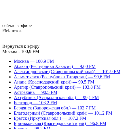
сейчас в эфире
FM-поток
Вернуться к эфиру
Москва - 100,9 FM
Москва — 100,9 FM
Абакан (Республика Хакасия) — 92,0 FM
Александровское (Ставропольский край) — 101,9 FM
Альметьевск (Республика Татарстан) — 99,6 FM
Анапа (Краснодарский край) — 90,5 FM
Арзгир (Ставропольский край) — 103,8 FM
Астрахань — 90,5 FM
Ахтубинск (Астраханская обл.) — 99,1 FM
Белгород — 103,2 FM
Бердянск (Запорожская обл.) — 102,7 FM
Благодарный (Ставропольский край) — 101,2 FM
Братск (Иркутская обл.) — 107,2 FM
Бриньковская (Краснодарский край) – 96,8 FM
Брянск — 98,2 FM