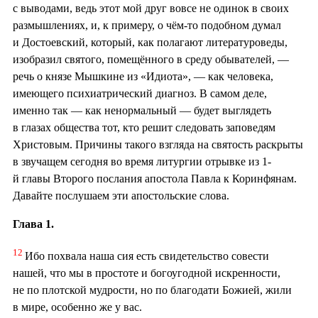
с выводами, ведь этот мой друг вовсе не одинок в своих
размышлениях, и, к примеру, о чём-то подобном думал
и Достоевский, который, как полагают литературоведы,
изобразил святого, помещённого в среду обывателей, —
речь о князе Мышкине из «Идиота», — как человека,
имеющего психиатрический диагноз. В самом деле,
именно так — как ненормальный — будет выглядеть
в глазах общества тот, кто решит следовать заповедям
Христовым. Причины такого взгляда на святость раскрыты
в звучащем сегодня во время литургии отрывке из 1-
й главы Второго послания апостола Павла к Коринфянам.
Давайте послушаем эти апостольские слова.
Глава 1.
12
Ибо похвала наша сия есть свидетельство совести
нашей, что мы в простоте и богоугодной искренности,
не по плотской мудрости, но по благодати Божией, жили
в мире, особенно же у вас.