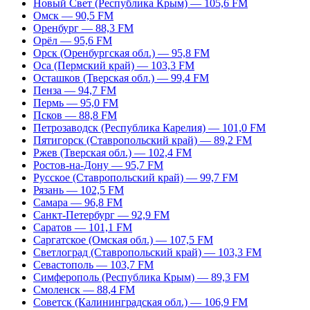
Новый Свет (Республика Крым) — 105,6 FM
Омск — 90,5 FM
Оренбург — 88,3 FM
Орёл — 95,6 FM
Орск (Оренбургская обл.) — 95,8 FM
Оса (Пермский край) — 103,3 FM
Осташков (Тверская обл.) — 99,4 FM
Пенза — 94,7 FM
Пермь — 95,0 FM
Псков — 88,8 FM
Петрозаводск (Республика Карелия) — 101,0 FM
Пятигорск (Ставропольский край) — 89,2 FM
Ржев (Тверская обл.) — 102,4 FM
Ростов-на-Дону — 95,7 FM
Русское (Ставропольский край) — 99,7 FM
Рязань — 102,5 FM
Самара — 96,8 FM
Санкт-Петербург — 92,9 FM
Саратов — 101,1 FM
Саргатское (Омская обл.) — 107,5 FM
Светлоград (Ставропольский край) — 103,3 FM
Севастополь — 103,7 FM
Симферополь (Республика Крым) — 89,3 FM
Смоленск — 88,4 FM
Советск (Калининградская обл.) — 106,9 FM