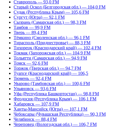
Ставрополь — 93,0 FM
Старый Оскол (Белгородская обл.) — 104,0 FM
Судак (Республика Крым) — 105,6 FM
Сургут (Югра) — 92,1 FM
Сызрань (Самарская обл.) — 98,3 FM
Тамбов — 99,9 FM
Тверь — 89,4 FM
Тёмкино (Смоленская обл.) — 96,1 FM
Тирасполь (Приднестровье) — 88,3 FM
Тихорецк (Краснодарский край) — 102,4 FM
Токмак (Запорожская обл.) — 104,9 FM
Тольятти (Самарская обл.) — 94,9 FM
Томск — 92,6 FM
Торжок (Тверская обл.) — 94,7 FM
Туапсе (Краснодарский край) — 106,5
Тюмень — 92,4 FM
Уварово (Тамбовская обл.) — 100,6 FM
Ульяновск — 93,6 FM
Уфа (Республика Башкортостан) — 98,8 FM
Феодосия (Республика Крым) — 106,1 FM
Хабаровск — 107,9 FM
Ханты-Мансийск (Югра) — 107,1 FM
Чебоксары (Чувашская Республика) — 90,3 FM
Челябинск — 88,4 FM
Череповец (Вологодская обл.) — 106,7 FM