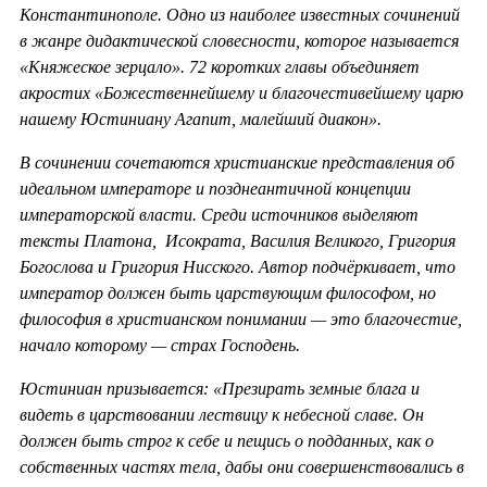
Константинополе. Одно из наиболее известных сочинений
в жанре дидактической словесности, которое называется
«Княжеское зерцало». 72 коротких главы объединяет
акростих «Божественнейшему и благочестивейшему царю
нашему Юстиниану Агапит, малейший диакон».
В сочинении сочетаются христианские представления об
идеальном императоре и позднеантичной концепции
императорской власти. Среди источников выделяют
тексты Платона, Исократа, Василия Великого, Григория
Богослова и Григория Нисского. Автор подчёркивает, что
император должен быть царствующим философом, но
философия в христианском понимании — это благочестие,
начало которому — страх Господень.
Юстиниан призывается: «Презирать земные блага и
видеть в царствовании лествицу к небесной славе. Он
должен быть строг к себе и пещись о подданных, как о
собственных частях тела, дабы они совершенствовались в