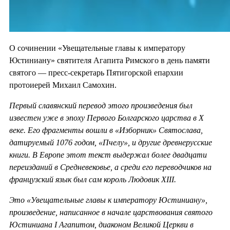
О сочинении «Увещательные главы к императору
Юстиниану» святителя Агапита Римского в день памяти
святого — пресс-секретарь Пятигорской епархии
протоиерей Михаил Самохин.
Первый славянский перевод этого произведения был
известен уже в эпоху Первого Болгарского царства в X
веке. Его фрагменты вошли в «Изборник» Святослава,
датируемый 1076 годом, «Пчелу», и другие древнерусские
книги. В Европе этот текст выдержал более двадцати
переизданий в Средневековье, а среди его переводчиков на
французский язык был сам король Людовик XIII.
Это «Увещательные главы к императору Юстиниану»,
произведение, написанное в начале царствования святого
Юстиниана I Агапитом, диаконом Великой Церкви в