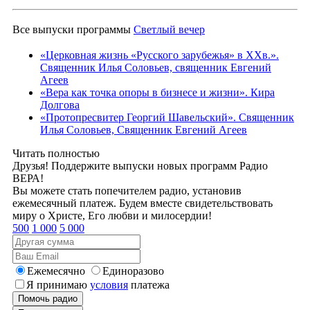
Все выпуски программы
Светлый вечер
«Церковная жизнь «Русского зарубежья» в ХХв.».
Священник Илья Соловьев, священник Евгений
Агеев
«Вера как точка опоры в бизнесе и жизни». Кира
Долгова
«Протопресвитер Георгий Шавельский». Священник
Илья Соловьев, Священник Евгений Агеев
Читать полностью
Друзья! Поддержите выпуски новых программ Радио
ВЕРА!
Вы можете стать попечителем радио, установив
ежемесячный платеж. Будем вместе свидетельствовать
миру о Христе, Его любви и милосердии!
500
1 000
5 000
Ежемесячно
Единоразово
Я принимаю
условия
платежа
Помочь радио