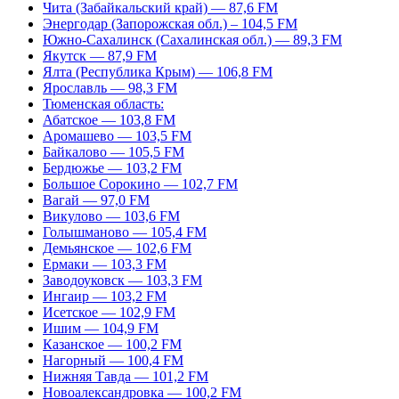
Чита (Забайкальский край) — 87,6 FM
Энергодар (Запорожская обл.) – 104,5 FM
Южно-Сахалинск (Сахалинская обл.) — 89,3 FM
Якутск — 87,9 FM
Ялта (Республика Крым) — 106,8 FM
Ярославль — 98,3 FM
Тюменская область:
Абатское — 103,8 FM
Аромашево — 103,5 FM
Байкалово — 105,5 FM
Бердюжье — 103,2 FM
Большое Сорокино — 102,7 FM
Вагай — 97,0 FM
Викулово — 103,6 FM
Голышманово — 105,4 FM
Демьянское — 102,6 FM
Ермаки — 103,3 FM
Заводоуковск — 103,3 FM
Ингаир — 103,2 FM
Исетское — 102,9 FM
Ишим — 104,9 FM
Казанское — 100,2 FM
Нагорный — 100,4 FM
Нижняя Тавда — 101,2 FM
Новоалександровка — 100,2 FM